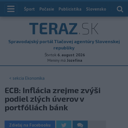
Index
Šport
Počasie
Publicistika
Slovensko
Zahranič
TERAZ
.SK
Spravodajský portál Tlačovej agentúry Slovenskej
republiky
Štvrtok
6. august 2026
Meniny má
Jozefína
< sekcia
Ekonomika
ECB: Inflácia zrejme zvýši
podiel zlých úverov v
portfóliách bánk
Zdieľaj na Facebooku