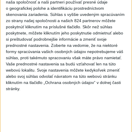
naša spoločnosť a naši partneri používať presné údaje
o geografickej polohe a identifikáciu prostredníctvom
skenovania zariadenia. Súhlas s vyššie uvedeným spracúvaním
zo strany našej spoločnosti a našich 824 partnerov môžete
poskytnúť kliknutím na príslušné tlačidlo. Skôr než súhlas
poskytnete, môžete kliknutím jeho poskytnutie odmietnuť alebo
si preštudovať podrobnejšie informácie a zmeniť svoje
prednostné nastavenia.
Zoberte na vedomie, že na niektoré
formy spracúvania vašich osobných údajov nepotrebujeme váš
súhlas, proti takémuto spracovaniu však máte právo namietať.
Vaše prednostné nastavenia sa budú vzťahovať len na túto
webovú lokalitu. Svoje nastavenia môžete kedykoľvek zmeniť
alebo svoj súhlas odvolať návratom na túto webovú stránku
kliknutím na tlačidlo „Ochrana osobných údajov“ v dolnej časti
ČAKAJTE BÚRKY: Vyskytnú sa do polnoci
stránky.
najmä v týchto častiach
Výstrahy pred búrkami ústav vyhlásil v celom Bratislavskom
kraji, vo väčšine okresov Trenčianskeho, Trnavského a
Žilinského kraja a v okresoch Snina a Sobrance na východe
krajiny.