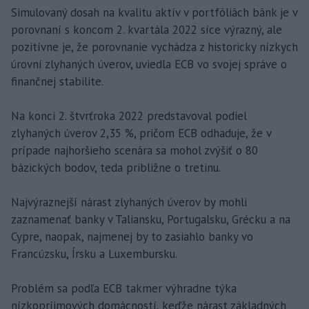
Simulovaný dosah na kvalitu aktív v portfóliách bánk je v
porovnaní s koncom 2. kvartála 2022 síce výrazný, ale
pozitívne je, že porovnanie vychádza z historicky nízkych
úrovní zlyhaných úverov, uviedla ECB vo svojej správe o
finančnej stabilite.
Na konci 2. štvrťroka 2022 predstavoval podiel
zlyhaných úverov 2,35 %, pričom ECB odhaduje, že v
prípade najhoršieho scenára sa mohol zvýšiť o 80
bázických bodov, teda približne o tretinu.
Najvýraznejší nárast zlyhaných úverov by mohli
zaznamenať banky v Taliansku, Portugalsku, Grécku a na
Cypre, naopak, najmenej by to zasiahlo banky vo
Francúzsku, Írsku a Luxembursku.
Problém sa podľa ECB takmer výhradne týka
nízkopríjmových domácností, keďže nárast základných