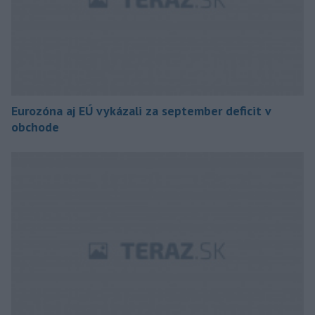
Eurozóna aj EÚ vykázali za september deficit v
obchode