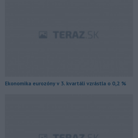
Ekonomika eurozóny v 3. kvartáli vzrástla o 0,2 %