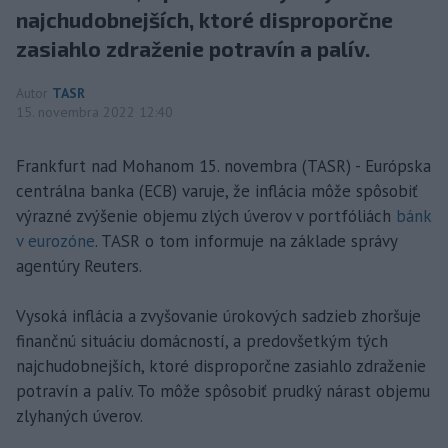
najchudobnejších, ktoré disproporčne
zasiahlo zdraženie potravín a palív.
Autor
TASR
15. novembra 2022 12:40
Frankfurt nad Mohanom 15. novembra (TASR) - Európska
centrálna banka (ECB) varuje, že inflácia môže spôsobiť
výrazné zvýšenie objemu zlých úverov v portfóliách
bánk
v eurozóne
. TASR o tom informuje na základe správy
agentúry Reuters.
Vysoká inflácia a zvyšovanie úrokových sadzieb zhoršuje
finančnú situáciu domácností, a predovšetkým tých
najchudobnejších, ktoré disproporčne zasiahlo zdraženie
potravín a palív. To môže spôsobiť prudký nárast objemu
zlyhaných úverov.