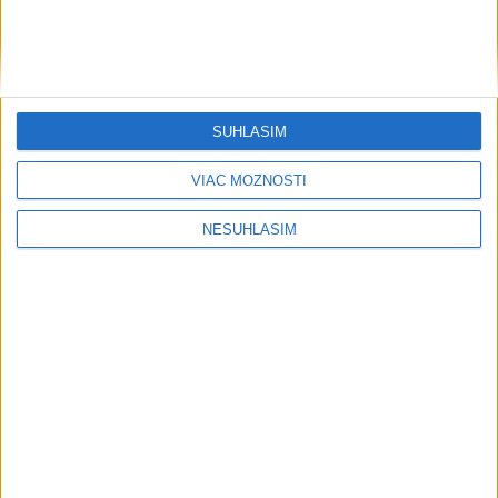
Národná banka ČR ponechala kľúčovú úrokovú sadzbu na
pôvodnej úrovni
Údržba diaľnic je v polovici, NDS vyčistila vyše 400
kilometrov
SÚHLASÍM
Veľkoobchodné zásoby v USA spomalili tempo rastu aj v júni
VIAC MOŽNOSTÍ
Regióny
NESÚHLASÍM
V časti Košice-Krásna otvorili park
pomenovaný po kňazovi Semivanovi
dnes 20:16
O post starostu Ružinova chce zabojovať i miestny poslanec
P. Strapák
ŽSK: VšZP znevýhodnila krajské nemocnice v porovnaní so
súkromnými