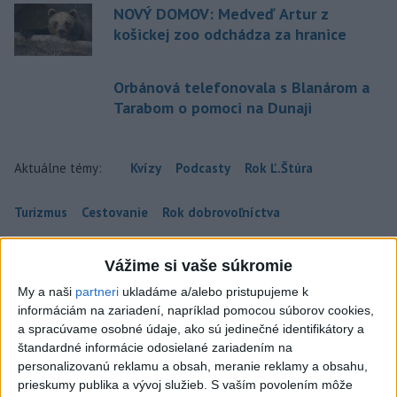
NOVÝ DOMOV: Medveď Artur z
košickej zoo odchádza za hranice
Orbánová telefonovala s Blanárom a
Tarabom o pomoci na Dunaji
Aktuálne témy:
Kvízy
Podcasty
Rok Ľ.Štúra
Turizmus
Cestovanie
Rok dobrovoľníctva
Dielo týždňa
Referendum
MS v hokeji
Vážime si vaše súkromie
My a naši
partneri
ukladáme a/alebo pristupujeme k
Komunálne voľby
informáciám na zariadení, napríklad pomocou súborov cookies,
a spracúvame osobné údaje, ako sú jedinečné identifikátory a
štandardné informácie odosielané zariadením na
personalizovanú reklamu a obsah, meranie reklamy a obsahu,
prieskumy publika a vývoj služieb.
S vaším povolením môže