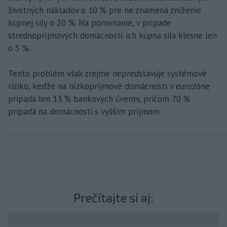
životných nákladov o 10 % pre ne znamená zníženie
kúpnej sily o 20 %. Na porovnanie, v prípade
strednopríjmových domácností ich kúpna sila klesne len
o 5 %.
Tento problém však zrejme nepredstavuje systémové
riziko, keďže na nízkopríjmové domácnosti v eurozóne
pripadá len 13 % bankových úverov, pričom 70 %
pripadá na domácnosti s vyšším príjmom.
Prečítajte si aj: