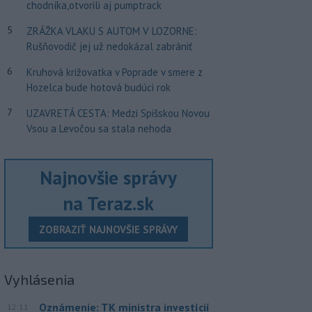
chodníka,otvorili aj pumptrack
5
ZRÁŽKA VLAKU S AUTOM V LOZORNE:
Rušňovodič jej už nedokázal zabrániť
6
Kruhová križovatka v Poprade v smere z
Hozelca bude hotová budúci rok
7
UZAVRETÁ CESTA: Medzi Spišskou Novou
Vsou a Levočou sa stala nehoda
Najnovšie správy
na Teraz.sk
ZOBRAZIŤ NAJNOVŠIE SPRÁVY
Vyhlásenia
Oznámenie: TK ministra investícií
12:11