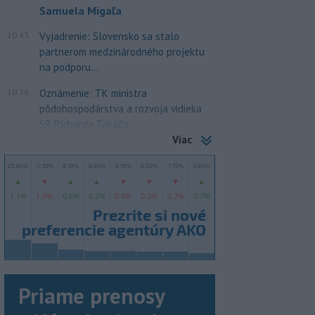
Samuela Migaľa
10:43
Vyjadrenie: Slovensko sa stalo
partnerom medzinárodného projektu
na podporu...
10:36
Oznámenie: TK ministra
pôdohospodárstva a rozvoja vidieka
SR Richarda Takáča
Viac
Priame prenosy