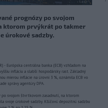
7
ované prognózy po svojom
a ktorom prvýkrát po takmer
je úrokové sadzby.
R) - Európska centrálna banka (ECB) vzhľadom na
ššiu infláciu a slabší hospodársky rast. Základný
ou mierou inflácie na úrovni 3 %, oznámila ECB vo
lade správy agentúry DPA.
y po svojom štvrtkovom zasadnutí, na ktorom
ila svoje úrokové sadzby. Kľúčovú depozitnú sadzbu
ovne 2 % na 2,25 %.