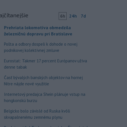
ajčítanejšie
6h
24h
7d
Prehriata lokomotíva obmedzila
železničnú dopravu pri Bratislave
Pošta a odbory dospeli k dohode o novej
podnikovej kolektívnej zmluve
Eurostat: Takmer 17 percent Európanov užíva
denne tabak
Časť bývalých banských objektov na hornej
Nitre nájde nové využitie
Internetový predajca Shein plánuje vstup na
hongkonskú burzu
Belgicko bolo závislé od Ruska kvôli
skvapalnenému zemnému plynu