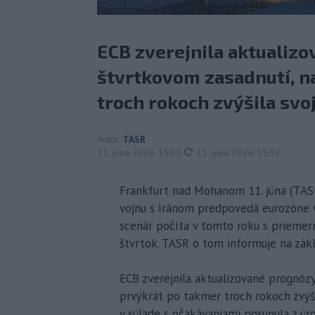
ECB zverejnila aktualiz
štvrtkovom zasadnutí, n
troch rokoch zvýšila svo
Autor
TASR
aktualizované
11. júna 2026 15:03
,
11. júna 2026 15:32
Frankfurt nad Mohanom 11. júna (TAS
vojnu s Iránom predpovedá eurozóne vy
scenár počíta v tomto roku s priemern
štvrtok. TASR o tom informuje na zák
ECB zverejnila aktualizované prognóz
prvýkrát po takmer troch rokoch zvýš
v súlade s očakávaniami posunula z úr