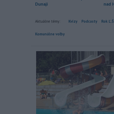
Dunaji
nad 
Aktuálne témy:
Kvízy
Podcasty
Rok Ľ.Š
Komunálne voľby