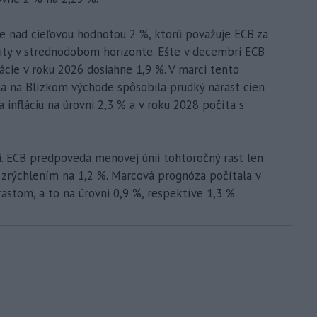
ne nad cieľovou hodnotou 2 %, ktorú považuje ECB za
lity v strednodobom horizonte. Ešte v decembri ECB
ácie v roku 2026 dosiahne 1,9 %. V marci tento
na na Blízkom východe spôsobila prudký nárast cien
 infláciu na úrovni 2,3 % a v roku 2028 počíta s
li. ECB predpovedá menovej únii tohtoročný rast len
o zrýchlením na 1,2 %. Marcová prognóza počítala v
rastom, a to na úrovni 0,9 %, respektíve 1,3 %.