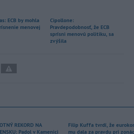
as: ECB by mohla
Cipollone:
prísnenie menovej
Pravdepodobnosť, že ECB
sprísni menovú politiku, sa
zvýšila
OTNÝ REKORD NA
Filip Kuffa tvrdí, že euroko
ENSKU: Padol v Kamenici
mu dala za pravdu pri zonác