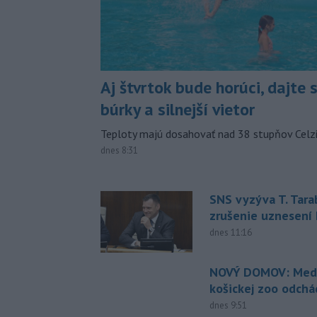
Aj štvrtok bude horúci, dajte 
búrky a silnejší vietor
Teploty majú dosahovať nad 38 stupňov Celzi
dnes 8:31
SNS vyzýva T. Tara
zrušenie uznesení
dnes 11:16
NOVÝ DOMOV: Medv
košickej zoo odchá
dnes 9:51