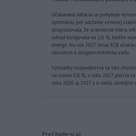
Očakávaná inflácia sa pohybuje výraz
optimálnu pre udržanie cenovej stabi
prognózovala, že priemerná miera infl
odhad korigovala na 2,6 %, keďže voj
energií. Na rok 2027 teraz ECB očakáva
návratom k dvojpercentnému cieľu.
Vyhliadky hospodárstva sa tiež zhorši
na úrovni 0,8 %, v roku 2027 počíta s
roku 2026 aj 2027 s o niečo silnejším 
Prečítajte si aj: