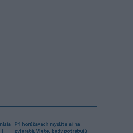
misia
Pri horúčavách myslite aj na
ii
zvieratá. Viete, kedy potrebujú