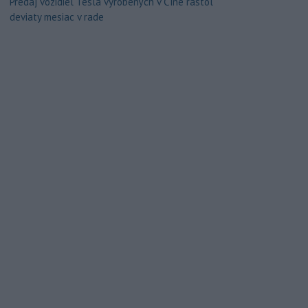
Predaj vozidiel Tesla vyrobených v Číne rástol
deviaty mesiac v rade