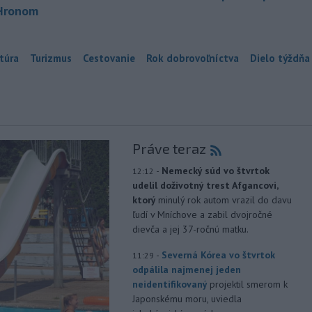
Hronom
túra
Turizmus
Cestovanie
Rok dobrovoľníctva
Dielo týždňa
Práve teraz
-
Nemecký súd vo štvrtok
12:12
udelil doživotný trest Afgancovi,
ktorý
minulý rok autom vrazil do davu
ľudí v Mníchove a zabil dvojročné
dievča a jej 37-ročnú matku.
-
Severná Kórea vo štvrtok
11:29
odpálila najmenej jeden
neidentifikovaný
projektil smerom k
Japonskému moru, uviedla