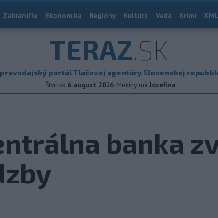
Zahraničie
Ekonomika
Regióny
Kultúra
Veda
Krimi
XML
TERAZ
.SK
pravodajský portál Tlačovej agentúry Slovenskej republi
Štvrtok
6. august 2026
Meniny má
Jozefína
ntrálna banka zv
dzby