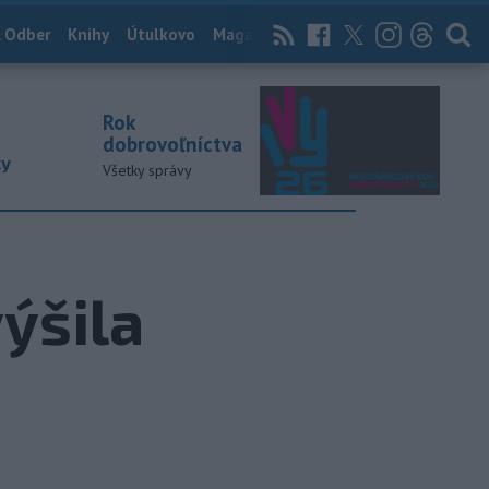
 Odber
Knihy
Útulkovo
Magazín
News Now
Archív
TASR
Rok
dobrovoľníctva
ky
Všetky správy
ýšila