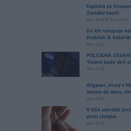
Kaplnka za Stupavo
Zasiahli hasiči
aktualizovan
dnes 10:44
,
dnes 10:54
Do kín vstupuje k
Drobček & Raťafák
dnes 12:24
POLICAJNÁ ZÁSAHO
Trnave bude deň o
dnes 11:58
Afganec, ktorý v M
autom do davu, do
dnes 12:14
V USA schválili pr
proti chrípke
dnes 11:36