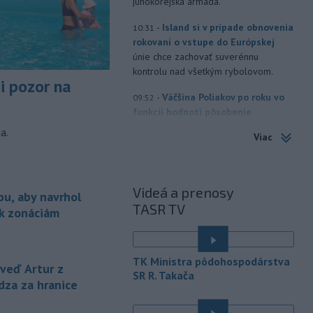
juhokórejská armáda.
-
Island si v prípade obnovenia
10:31
rokovaní o vstupe do Európskej
únie chce zachovať suverénnu
kontrolu nad všetkým rybolovom.
si pozor na
-
Väčšina Poliakov po roku vo
09:52
funkcii hodnotí pôsobenie
prezidenta Karola Nawrockého
a.
Viac
pozitívne.
-
Končiaci kolumbijský
09:15
minister obrany Pedro Sánchez v
Videá a prenosy
bu, aby navrhol
stredu
vystríhal pred možnými
TASR TV
teroristickými činmi počas inaugurácie
 k zonáciám
novozvoleného prezidenta Abelarda
de la Espriellu.
TK Ministra pôdohospodárstva
-
Aj štvrtok bude na Slovensku
eď Artur z
08:31
SR R. Takača
horúci. Pre okresy na západnom a
dza za hranice
južnom
Slovensku a niektoré okresy v
strede a na východe krajiny vydal