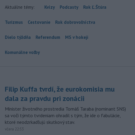
Aktuálne témy:
Kvízy
Podcasty
Rok Ľ.Štúra
Turizmus
Cestovanie
Rok dobrovoľníctva
Dielo týždňa
Referendum
MS v hokeji
Komunálne voľby
Filip Kuffa tvrdí, že eurokomisia mu
dala za pravdu pri zonácii
Minister životného prostredia Tomáš Taraba (nominant SNS)
sa voči týmto tvrdeniam ohradil s tým, že ide o fabulácie,
ktoré neodzrkadľujú skutkový stav.
včera 22:53