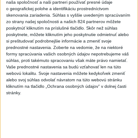
naša spoločnosť a naši partneri používať presné údaje
Vyhlásenia
o geografickej polohe a identifikáciu prostredníctvom
skenovania zariadenia. Súhlas s vyššie uvedeným spracúvaním
Priame prenosy z Národnej rady SR
zo strany našej spoločnosti a našich 824 partnerov môžete
poskytnúť kliknutím na príslušné tlačidlo. Skôr než súhlas
poskytnete, môžete kliknutím jeho poskytnutie odmietnuť alebo
si preštudovať podrobnejšie informácie a zmeniť svoje
Politika na sociálnych sieťach
prednostné nastavenia.
Zoberte na vedomie, že na niektoré
formy spracúvania vašich osobných údajov nepotrebujeme váš
súhlas, proti takémuto spracovaniu však máte právo namietať.
Zobraziť viac
Info
Vaše prednostné nastavenia sa budú vzťahovať len na túto
webovú lokalitu. Svoje nastavenia môžete kedykoľvek zmeniť
alebo svoj súhlas odvolať návratom na túto webovú stránku
Najnovšie videá
Najsledovanejšie videá
kliknutím na tlačidlo „Ochrana osobných údajov“ v dolnej časti
stránky.
TK: Rodinná karta
včera 21:50
|
Ministerstvo práce, sociálnych
vecí a rodiny SR
|
30
zobrazení
Taraba: Vidieť paniku
včera 19:32
|
Taraba Tomáš
|
1596
zobrazení