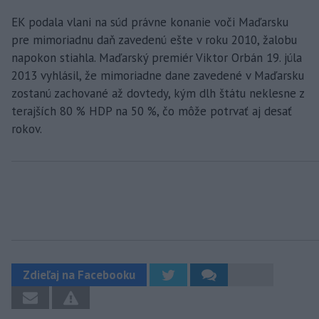
EK podala vlani na súd právne konanie voči Maďarsku
pre mimoriadnu daň zavedenú ešte v roku 2010, žalobu
napokon stiahla. Maďarský premiér Viktor Orbán 19. júla
2013 vyhlásil, že mimoriadne dane zavedené v Maďarsku
zostanú zachované až dovtedy, kým dlh štátu neklesne z
terajších 80 % HDP na 50 %, čo môže potrvať aj desať
rokov.
Zdieľaj na Facebooku