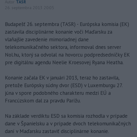
Autor
TASR
26. septembra 2013 20:05
Budapešť 26. septembra (TASR) - Európska komisia (EK)
zastavila disciplinárne konanie voči Maďarsku za
vlaňajšie zavedenie mimoriadnej dane
telekomunikačného sektora, informoval dnes server
Nol.hu, ktorý sa odvolal na hovorcu podpredsedníčky EK
pre digitálnu agendu Neelie Kroesovej Ryana Heatha.
Konanie začala EK v januári 2013, teraz ho zastavila,
pretože Európsky súdny dvor (ESD) v Luxemburgu 27.
júna v spore podobného charakteru medzi EÚ a
Francúzskom dal za pravdu Parížu.
Na základe verdiktu ESD sa komisia rozhodla v prípade
dane v Španielsku a v prípade dvoch telekomunikačných
daní v Maďarsku zastaviť disciplinárne konanie.