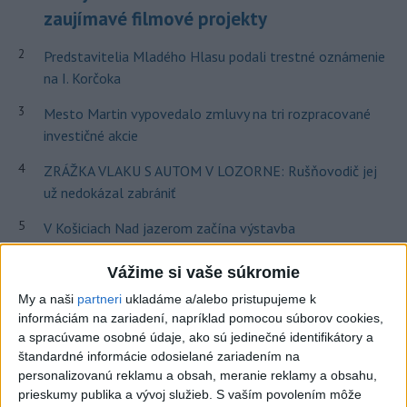
zaujímavé filmové projekty
2
Predstavitelia Mladého Hlasu podali trestné oznámenie
na I. Korčoka
3
Mesto Martin vypovedalo zmluvy na tri rozpracované
investičné akcie
4
ZRÁŽKA VLAKU S AUTOM V LOZORNE: Rušňovodič jej
už nedokázal zabrániť
5
V Košiciach Nad jazerom začína výstavba
chodníka,otvorili aj pumptrack
Vážime si vaše súkromie
6
ZOO SMÚTI: Extrémne horúčavy neprežili tri levice
My a naši
partneri
ukladáme a/alebo pristupujeme k
7
informáciám na zariadení, napríklad pomocou súborov cookies,
Kruhová križovatka v Poprade v smere z Hozelca bude
a spracúvame osobné údaje, ako sú jedinečné identifikátory a
hotová budúci rok
štandardné informácie odosielané zariadením na
personalizovanú reklamu a obsah, meranie reklamy a obsahu,
Najnovšie správy na Teraz.sk
prieskumy publika a vývoj služieb.
S vaším povolením môže