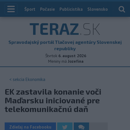
Index
Šport
Počasie
Publicistika
Slovensko
Zahranič
TERAZ
.SK
Spravodajský portál Tlačovej agentúry Slovenskej
republiky
Štvrtok
6. august 2026
Meniny má
Jozefína
< sekcia
Ekonomika
EK zastavila konanie voči
Maďarsku iniciované pre
telekomunikačnú daň
Zdieľaj na Facebooku