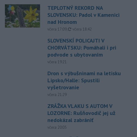
TEPLOTNÝ REKORD NA
SLOVENSKU: Padol v Kamenici
nad Hronom
aktualizované
včera 17:09
,
včera 18:42
SLOVENSKÍ POLICAJTI V
CHORVÁTSKU: Pomáhali i pri
podvode s ubytovaním
včera 19:21
Dron s výbušninami na letisku
Lipsko/Halle: Spustili
vyšetrovanie
včera 21:29
ZRÁŽKA VLAKU S AUTOM V
LOZORNE: Rušňovodič jej už
nedokázal zabrániť
včera 20:05