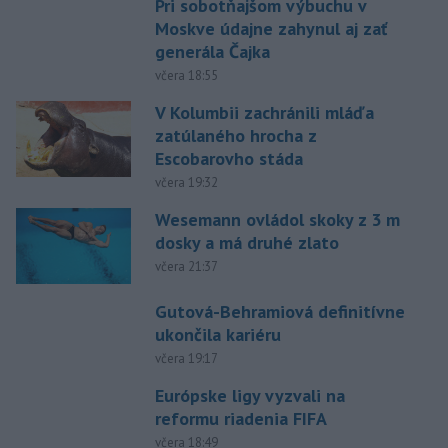
Pri sobotňajšom výbuchu v
Moskve údajne zahynul aj zať
generála Čajka
včera 18:55
V Kolumbii zachránili mláďa
zatúlaného hrocha z
Escobarovho stáda
včera 19:32
Wesemann ovládol skoky z 3 m
dosky a má druhé zlato
včera 21:37
Gutová-Behramiová definitívne
ukončila kariéru
včera 19:17
Európske ligy vyzvali na
reformu riadenia FIFA
včera 18:49