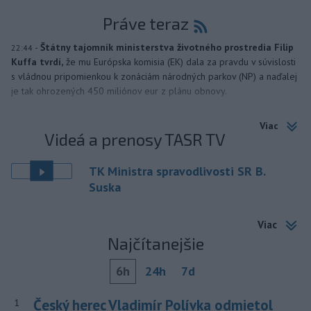
Práve teraz
-
Štátny tajomník ministerstva životného prostredia Filip
22:44
Kuffa tvrdí,
že mu Európska komisia (EK) dala za pravdu v súvislosti
s vládnou pripomienkou k zonáciám národných parkov (NP) a naďalej
je tak ohrozených 450 miliónov eur z plánu obnovy.
Viac
Videá a prenosy TASR TV
TK Ministra spravodlivosti SR B.
Suska
Viac
Najčítanejšie
6h
24h
7d
Český herec Vladimír Polívka odmietol
1