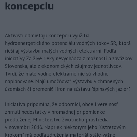
koncepciu
Aktivisti odmietajú koncepciu využitia
hydroenergetického potenciálu vodných tokov SR, ktorá
rieši aj výstavbu malých vodných elektrární. Podľa
iniciatívy Za živé rieky nevychádza z možností a záväzkov
Slovenska, ale z ekonomických záujmov jednotlivcov.
Tvrdí, že malé vodné elektrárne nie sú vhodne
naplánované. Majú umožňovať výstavbu v chránených
územiach či premeniť Hron na sústavu "špinavých jazier".
Iniciatíva pripomína, že odborníci, obce i verejnosť
zhrnuli nedostatky v hromadnej pripomienke
predloženej Ministerstvu životného prostredia
v novembri 2016. Napriek niektorým jeho "ústretovým
krokom" má podľa združenia materiál stále vážne