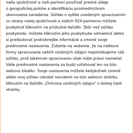
naša spoločnosť a naši partneri používať presné údaje
o geografickej polohe a identifikáciu prostredníctvom
skenovania zariadenia. Súhlas s vyššie uvedeným spracúvaním
zo strany našej spoločnosti a našich 824 partnerov môžete
poskytnúť kliknutím na príslušné tlačidlo. Skôr než súhlas
poskytnete, môžete kliknutím jeho poskytnutie odmietnuť alebo
si preštudovať podrobnejšie informácie a zmeniť svoje
prednostné nastavenia.
Zoberte na vedomie, že na niektoré
formy spracúvania vašich osobných údajov nepotrebujeme váš
ČAKAJTE BÚRKY: Vyskytnú sa do polnoci
súhlas, proti takémuto spracovaniu však máte právo namietať.
Vaše prednostné nastavenia sa budú vzťahovať len na túto
najmä v týchto častiach
webovú lokalitu. Svoje nastavenia môžete kedykoľvek zmeniť
alebo svoj súhlas odvolať návratom na túto webovú stránku
Výstrahy pred búrkami ústav vyhlásil v celom Bratislavskom
kliknutím na tlačidlo „Ochrana osobných údajov“ v dolnej časti
kraji, vo väčšine okresov Trenčianskeho, Trnavského a
stránky.
Žilinského kraja a v okresoch Snina a Sobrance na východe
krajiny.
aktualizované
včera 18:54
,
včera 19:09
Na kúpalisku Diakovce UNIKALA
LÁTKA, osem ľudí skončilo v
nemocnici