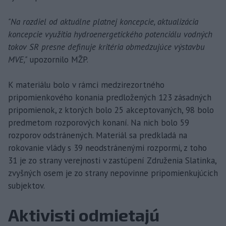
"Na rozdiel od aktuálne platnej koncepcie, aktualizácia
koncepcie využitia hydroenergetického potenciálu vodných
tokov SR presne definuje kritéria obmedzujúce výstavbu
MVE,"
upozornilo MŽP.
K materiálu bolo v rámci medzirezortného
pripomienkového konania predložených 123 zásadných
pripomienok, z ktorých bolo 25 akceptovaných, 98 bolo
predmetom rozporových konaní. Na nich bolo 59
rozporov odstránených. Materiál sa predkladá na
rokovanie vlády s 39 neodstránenými rozpormi, z toho
31 je zo strany verejnosti v zastúpení Združenia Slatinka,
zvyšných osem je zo strany nepovinne pripomienkujúcich
subjektov.
Aktivisti odmietajú