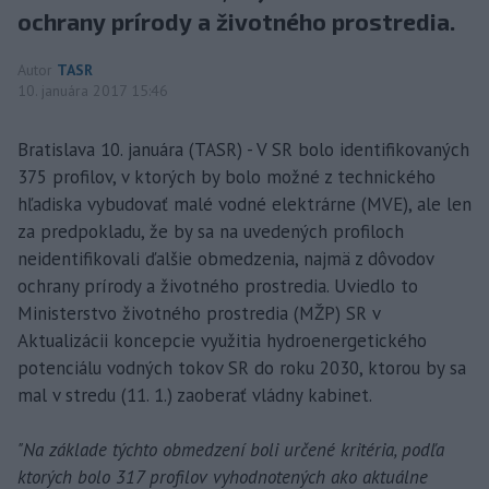
ochrany prírody a životného prostredia.
Autor
TASR
10. januára 2017 15:46
Bratislava 10. januára (TASR) - V SR bolo identifikovaných
375 profilov, v ktorých by bolo možné z technického
hľadiska vybudovať malé vodné elektrárne (MVE), ale len
za predpokladu, že by sa na uvedených profiloch
neidentifikovali ďalšie obmedzenia, najmä z dôvodov
ochrany prírody a životného prostredia. Uviedlo to
Ministerstvo životného prostredia (MŽP) SR v
Aktualizácii koncepcie využitia hydroenergetického
potenciálu vodných tokov SR do roku 2030, ktorou by sa
mal v stredu (11. 1.) zaoberať vládny kabinet.
"Na základe týchto obmedzení boli určené kritéria, podľa
ktorých bolo 317 profilov vyhodnotených ako aktuálne