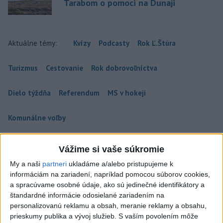
Tarabom o pomoci na Dunaji
Aktuálne témy:
Kvízy
Podcasty
Rok Ľ.Štúra
Turizmus
Cestovanie
Rok dobrovoľníctva
Dielo týždňa
Referendum
MS v hokeji
Komunálne voľby
Vážime si vaše súkromie
My a naši
partneri
ukladáme a/alebo pristupujeme k
informáciám na zariadení, napríklad pomocou súborov cookies,
a spracúvame osobné údaje, ako sú jedinečné identifikátory a
štandardné informácie odosielané zariadením na
personalizovanú reklamu a obsah, meranie reklamy a obsahu,
prieskumy publika a vývoj služieb.
S vaším povolením môže