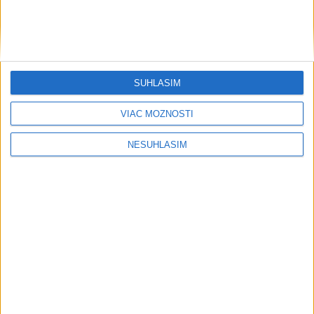
včera 20:16
O post starostu Ružinova chce zabojovať i miestny poslanec
P. Strapák
SÚHLASÍM
ŽSK: VšZP znevýhodnila krajské nemocnice v porovnaní so
VIAC MOŽNOSTÍ
súkromnými
NESÚHLASÍM
Obnovu posledného úseku cesty na Kráľovu hoľu majú
ukončiť v auguste
Neprehliadnite
TEPLOTNÝ REKORD NA SLOVENSKU:
Padol v Kamenici nad Hronom