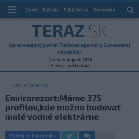
Index
Šport
Počasie
Publicistika
Slovensko
Zahranič
TERAZ
.SK
Spravodajský portál Tlačovej agentúry Slovenskej
republiky
Štvrtok
6. august 2026
Meniny má
Štefánia
< sekcia
Ekonomika
Envirorezort:Máme 375
profilov,kde možno budovať
malé vodné elektrárne
Zdieľaj na Facebooku