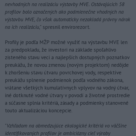
nevhodných na realizáciu výstavby MVE. Ostávajúcich 58
profilov bolo označených ako podmienečne vhodných na
výstavbu MVE, čo však automaticky nezakladá právny nárok
na ich realizáciu,"
spresnil envirorezort.
Profily je podľa MŽP možné využiť na výstavbu MVE len
za predpokladu, že investori na základe spoľahlivo
zisteného stavu veci a najlepších dostupných poznatkov
preukážu, že novou zmenou (novým projektom) nedôjde
k zhoršeniu stavu útvaru povrchovej vody, respektíve
preukážu splnenie podmienok podľa vodného zákona,
vrátane všetkých kumulatívnych vplyvov na vodný útvar,
iné dotknuté vodné útvary v povodí a životné prostredie
a súčasne splnia kritériá, zásady a podmienky stanovené
touto aktualizáciou koncepcie.
"Vzhľadom na obmedzujúce ekologické kritériá vo väčšine
identifikovaných profilov je ambiciózny cieľ výroby