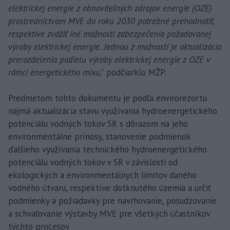
elektrickej energie z obnoviteľných zdrojov energie (OZE)
prostredníctvom MVE do roku 2030 potrebné prehodnotiť,
respektíve zvážiť iné možnosti zabezpečenia požadovanej
výroby elektrickej energie. Jednou z možností je aktualizácia
prerozdelenia podielu výroby elektrickej energie z OZE v
rámci energetického mixu,"
podčiarklo MŽP.
Predmetom tohto dokumentu je podľa envirorezortu
najmä aktualizácia stavu využívania hydroenergetického
potenciálu vodných tokov SR s dôrazom na jeho
environmentálne prínosy, stanovenie podmienok
ďalšieho využívania technického hydroenergetického
potenciálu vodných tokov v SR v závislosti od
ekologických a environmentálnych limitov daného
vodného útvaru, respektíve dotknutého územia a určiť
podmienky a požiadavky pre navrhovanie, posudzovanie
a schvaľovanie výstavby MVE pre všetkých účastníkov
týchto procesov.