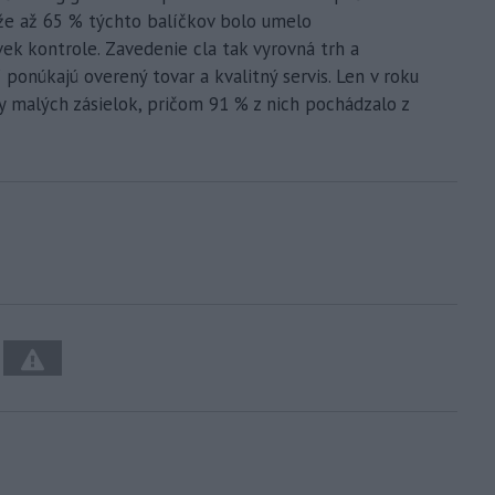
 že až 65 % týchto balíčkov bolo umelo
ek kontrole. Zavedenie cla tak vyrovná trh a
núkajú overený tovar a kvalitný servis. Len v roku
dy malých zásielok, pričom 91 % z nich pochádzalo z