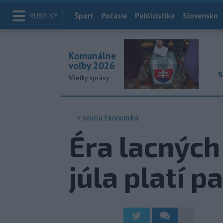
RUBRIKY
Index
Šport
Počasie
Publicistika
Slovensko
Komunálne
voľby 2026
S
Všetky správy
< sekcia
Ekonomika
Éra lacných 
júla platí p