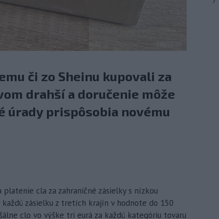
7
Temu či zo Sheinu kupovali za
ovom drahší a doručenie môže
né úrady prispôsobia novému
a platenie cla za zahraničné zásielky s nízkou
 každú zásielku z tretích krajín v hodnote do 150
lne clo vo výške tri eurá za každú kategóriu tovaru