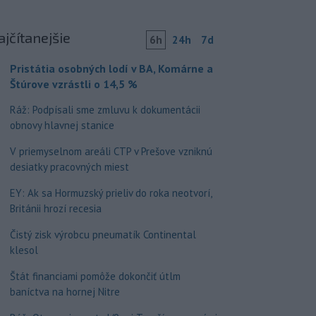
ajčítanejšie
6h
24h
7d
Pristátia osobných lodí v BA, Komárne a
Štúrove vzrástli o 14,5 %
Ráž: Podpísali sme zmluvu k dokumentácii
obnovy hlavnej stanice
V priemyselnom areáli CTP v Prešove vzniknú
desiatky pracovných miest
EY: Ak sa Hormuzský prieliv do roka neotvorí,
Británii hrozí recesia
Čistý zisk výrobcu pneumatík Continental
klesol
Štát financiami pomôže dokončiť útlm
baníctva na hornej Nitre