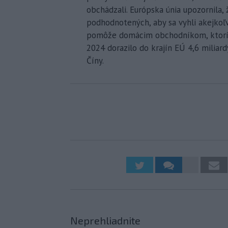
obchádzali. Európska únia upozornila,
podhodnotených, aby sa vyhli akejkoľv
pomôže domácim obchodníkom, ktorí po
2024 dorazilo do krajín EÚ 4,6 miliar
Číny.
Neprehliadnite