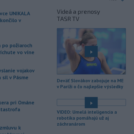
-
Anglická futbalová asociácia
20:07
Videá a prenosy
ovce UNIKALA
(FA) stiahla svoju podporu
TASR TV
prezidentovi
Medzinárodnej
končilo v
futbalovej federácie (FIFA) Giannimu
Infantinovi, ktorý je pod paľbou kritiky
é
po jeho neúspešnom pláne.
a po požiaroch
-
Vo štvrtok do polnoci treba
18:54
íchute vo víne
najmä na západe a severozápade
Slovenska počítať s búrkami.
Slovenský hydrometeorologický ústav
yslanie vojakov
(SHMÚ) vydal výstrahy prvého stupňa.
 síl v Pásme
Deväť Slovákov zabojuje na ME
Platia aj v okresoch Snina a Sobrance.
v Paríži o čo najlepšie výsledky
-
Polícia v súčinnosti s ďalšími
18:19
záchrannými zložkami zasahuje
na
nkera pri Ománe
termálnom kúpalisku v Diakovciach.
atastrofa
VIDEO: Umelá inteligencia a
-
V dunajských prístavoch v
17:36
robotika pomáhajú už aj
Bratislave, Komárne a Štúrove v
záchranárom
 zmluvu k
prvom
polroku 2026 zaznamenali