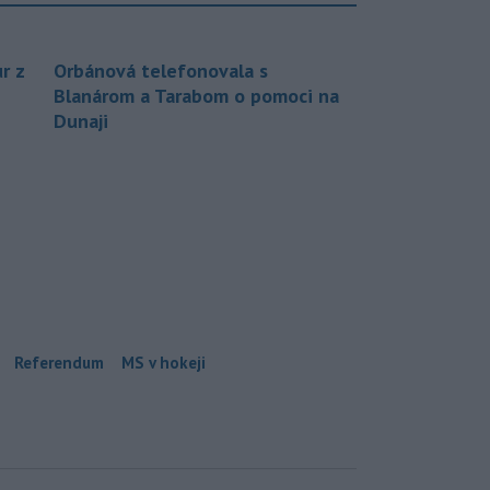
r z
Orbánová telefonovala s
Blanárom a Tarabom o pomoci na
Dunaji
Referendum
MS v hokeji