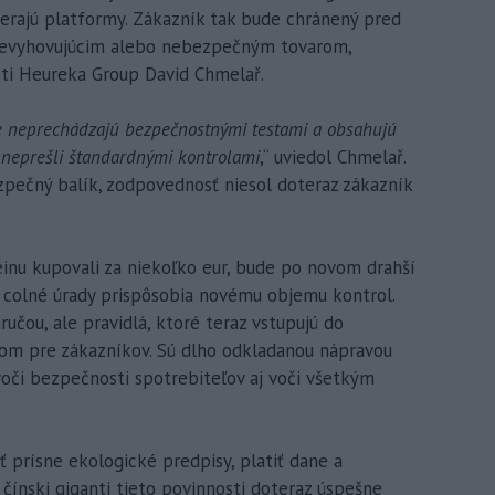
berajú platformy. Zákazník tak bude chránený pred
nevyhovujúcim alebo nebezpečným tovarom,
sti Heureka Group David Chmelař.
e neprechádzajú bezpečnostnými testami a obsahujú
 neprešli štandardnými kontrolami
,“ uviedol Chmelař.
zpečný balík, zodpovednosť niesol doteraz zákazník
heinu kupovali za niekoľko eur, bude po novom drahší
a colné úrady prispôsobia novému objemu kontrol.
učou, ale pravidlá, ktoré teraz vstupujú do
stom pre zákazníkov. Sú dlho odkladanou nápravou
voči bezpečnosti spotrebiteľov aj voči všetkým
ť prísne ekologické predpisy, platiť dane a
 čínski giganti tieto povinnosti doteraz úspešne