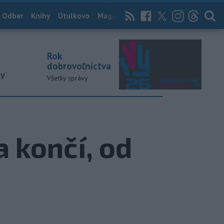
 Odber
Knihy
Útulkovo
Magazín
News Now
Archív
TASR
Rok
dobrovoľníctva
ky
Všetky správy
a končí, od