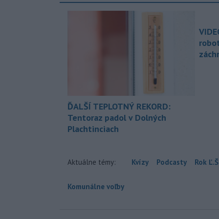
VIDE
robo
zách
ĎALŠÍ TEPLOTNÝ REKORD:
Tentoraz padol v Dolných
Plachtinciach
Aktuálne témy:
Kvízy
Podcasty
Rok Ľ.Š
Komunálne voľby