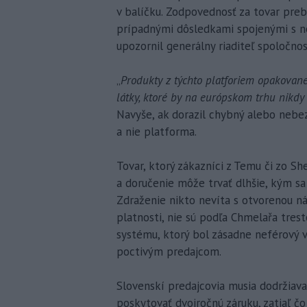
v balíčku. Zodpovednosť za tovar pre
prípadnými dôsledkami spojenými s 
upozornil generálny riaditeľ spoločno
„
Produkty z týchto platforiem opakovan
látky, ktoré by na európskom trhu nikdy
Navyše, ak dorazil chybný alebo nebe
a nie platforma.
Tovar, ktorý zákazníci z Temu či zo S
a doručenie môže trvať dlhšie, kým s
Zdraženie nikto nevíta s otvorenou nár
platnosti, nie sú podľa Chmelařa tre
systému, ktorý bol zásadne neférový 
poctivým predajcom.
Slovenskí predajcovia musia dodržiava
poskytovať dvojročnú záruku, zatiaľ čo