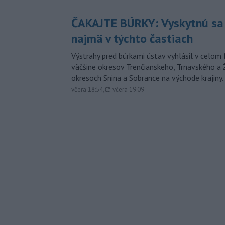
ČAKAJTE BÚRKY: Vyskytnú sa 
najmä v týchto častiach
Výstrahy pred búrkami ústav vyhlásil v celom 
väčšine okresov Trenčianskeho, Trnavského a Ž
okresoch Snina a Sobrance na východe krajiny.
aktualizované
včera 18:54
,
včera 19:09