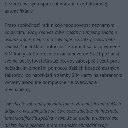
bezpečnostných opatrení vrátane dvojfaktorovej
autentifikácie.
Preto spoločnosť radí nikdy neodpovedať neznámym
volajúcim. "
Vždy, keď vás 'dôveryhodný' subjekt požiada o
osobné údaje, najprv mu zavolajte a zistite pravosť tejto
žiadosti,
" podotkla spoločnosť. Zabrániť sa dá aj výmene
SIM karty alebo presmerovaniu hovorov. Stačí požiadať
svojho poskytovateľa služieb, aby zabezpečil účet proti
nežiaducim zmenám pomocou ďalších bezpečnostných
faktorov. Ide napríklad o zámky SIM karty na zabránenie
výmeny alebo iné komplexnejšie overovacie
mechanizmy.
"
Ak chcete zabrániť podvodníkom v zhromažďovaní ďalších
údajov o vás, zamyslite sa, čo o sebe zdieľate na internete.
Impersonifikácia spočíva v tom, že sa osoba predstaví ako
niekto, koho poznáte, preto sa snažte obmedziť svoje