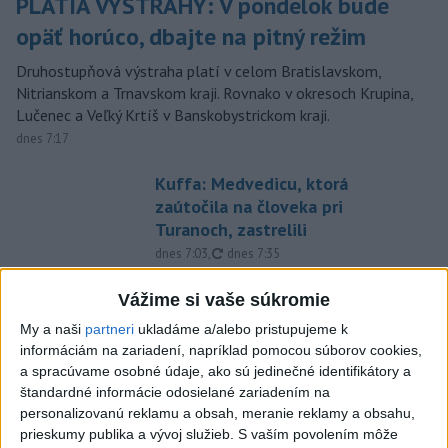
PLATIA VÝSTRAHY: V pondelok bude
opäť horúco, dbajte na pitný režim
Druhostupňová výstraha platí v celom Bratislavskom,
Nitrianskom a Trnavskom kraji. Rovnako v okresoch Krupina,
Lučenec a Veľký Krtíš v Banskobystrickom kraji.
dnes 7:17
Kuffa: Medvedicu, ktorá
zaútočila na človeka pri
Turanoch, zastrelili
aktualizované
dnes 7:03
,
dnes 7:35
Mladenov: Odmietaný plán pre
Vážime si vaše súkromie
Pásmo Gazy je jediná cesta
My a naši
partneri
ukladáme a/alebo pristupujeme k
vpred
informáciám na zariadení, napríklad pomocou súborov cookies,
dnes 6:10
a spracúvame osobné údaje, ako sú jedinečné identifikátory a
štandardné informácie odosielané zariadením na
Tragická nehoda: Prevrátil sa
personalizovanú reklamu a obsah, meranie reklamy a obsahu,
čln, zahynula žena a jej 5-
prieskumy publika a vývoj služieb.
S vaším povolením môže
mesačná dcéra