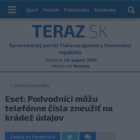
Index
Šport
Počasie
Publicistika
Slovensko
Zahranič
TERAZ
.SK
Spravodajský portál Tlačovej agentúry Slovenskej
republiky
Pondelok
10. august 2026
Meniny má
Vavrinec
< sekcia
Ekonomika
Eset: Podvodníci môžu
telefónne čísla zneužiť na
krádež údajov
Zdieľaj na Facebooku