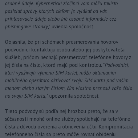
osobné údaje. Kybernetickí zločinci vám môžu takisto
posielať správy, ktorých cieľom je vylákať od vás
prihlasovacie údaje alebo iné osobné informácie cez
phishingové stránky
," uviedla spoločnosť.
Objasnila, že pri schémach presmerovania hovorov
podvodníci kontaktujú osobu alebo jej poskytovateľa
služieb, pričom nechajú presmerovať telefónne hovory z
jej čísla na číslo, ktoré majú pod kontrolou. "
Podvodníci,
ktorí využívajú výmenu SIM kariet, môžu oklamaním
mobilného operátora aktivovať svoju SIM kartu pod vaším
menom alebo starým číslom, čím vlastne prenesú vaše číslo
na svoju SIM kartu
," upozornila spoločnosť.
Tieto podvody sú podľa nej hrozbou preto, že sa v
súčasnosti mnohé online služby spoliehajú na telefónne
čísla z dôvodu overenia a obnovenia účtu. Kompromitácia
telefónneho čísla sa preto môže rovnať obídeniu