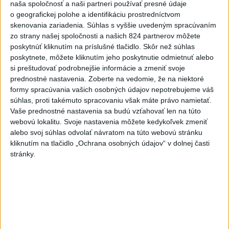
naša spoločnosť a naši partneri používať presné údaje
dnes 6:05
o geografickej polohe a identifikáciu prostredníctvom
skenovania zariadenia. Súhlas s vyššie uvedeným spracúvaním
Trump vymenoval Willa Scharfa
zo strany našej spoločnosti a našich 824 partnerov môžete
za nového právneho poradcu
poskytnúť kliknutím na príslušné tlačidlo. Skôr než súhlas
Bieleho domu
poskytnete, môžete kliknutím jeho poskytnutie odmietnuť alebo
dnes 6:14
si preštudovať podrobnejšie informácie a zmeniť svoje
prednostné nastavenia.
Zoberte na vedomie, že na niektoré
Tajomníkom Najvyššej rady
formy spracúvania vašich osobných údajov nepotrebujeme váš
národnej bezpečnosti v Iráne je
súhlas, proti takémuto spracovaniu však máte právo namietať.
M. Rezáí
Vaše prednostné nastavenia sa budú vzťahovať len na túto
dnes 6:02
webovú lokalitu. Svoje nastavenia môžete kedykoľvek zmeniť
alebo svoj súhlas odvolať návratom na túto webovú stránku
Vlani prišlo o život na celom
kliknutím na tlačidlo „Ochrana osobných údajov“ v dolnej časti
svete 350 humanitárnych
stránky.
pracovníkov
dnes 6:20
Pamätný deň obetí banských
nešťastí pripomína tragédiu v
Handlovej
dnes 5:15