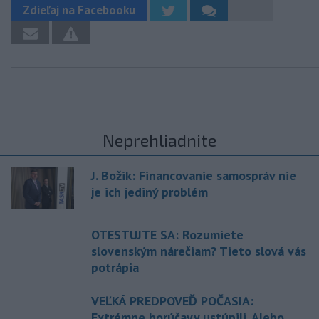
Zdieľaj na Facebooku
Neprehliadnite
J. Božik: Financovanie samospráv nie
je ich jediný problém
OTESTUJTE SA: Rozumiete
slovenským nárečiam? Tieto slová vás
potrápia
VEĽKÁ PREDPOVEĎ POČASIA:
Extrémne horúčavy ustúpili. Alebo