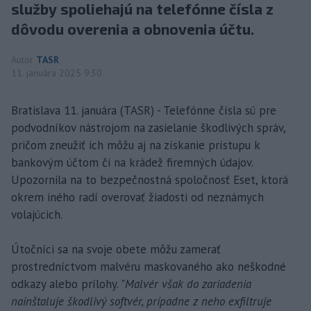
služby spoliehajú na telefónne čísla z
dôvodu overenia a obnovenia účtu.
Autor
TASR
11. januára 2025 9:30
Bratislava 11. januára (TASR) - Telefónne čísla sú pre
podvodníkov nástrojom na zasielanie škodlivých správ,
pričom zneužiť ich môžu aj na získanie prístupu k
bankovým účtom či na krádež firemných údajov.
Upozornila na to bezpečnostná spoločnosť Eset, ktorá
okrem iného radí overovať žiadosti od neznámych
volajúcich.
Útočníci sa na svoje obete môžu zamerať
prostredníctvom malvéru maskovaného ako neškodné
odkazy alebo prílohy. "
Malvér však do zariadenia
nainštaluje škodlivý softvér, prípadne z neho exfiltruje