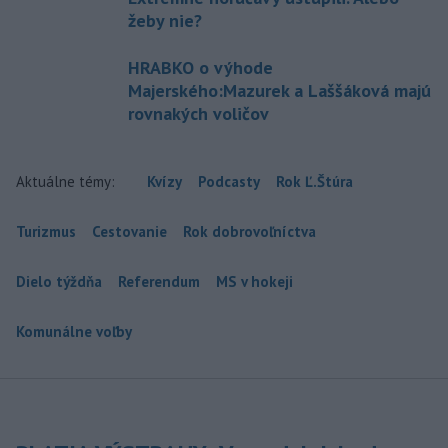
žeby nie?
HRABKO o výhode
Majerského:Mazurek a Laššáková majú
rovnakých voličov
Aktuálne témy:
Kvízy
Podcasty
Rok Ľ.Štúra
Turizmus
Cestovanie
Rok dobrovoľníctva
Dielo týždňa
Referendum
MS v hokeji
Komunálne voľby