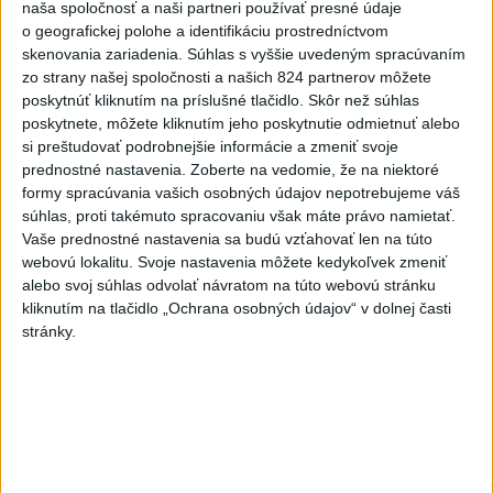
naša spoločnosť a naši partneri používať presné údaje
o geografickej polohe a identifikáciu prostredníctvom
Horúčavy vystriedajú búrky: Výstrahy
1
skenovania zariadenia. Súhlas s vyššie uvedeným spracúvaním
vydali vo viacerých okresoch
zo strany našej spoločnosti a našich 824 partnerov môžete
poskytnúť kliknutím na príslušné tlačidlo. Skôr než súhlas
2
POŽIAR PRI BRATISLAVE: Plamene pohltili skládku
poskytnete, môžete kliknutím jeho poskytnutie odmietnuť alebo
si preštudovať podrobnejšie informácie a zmeniť svoje
odpadu
prednostné nastavenia.
Zoberte na vedomie, že na niektoré
3
POŽIAR V SLOVNAFTE: Došlo k narušeniu jednej z nádrží
formy spracúvania vašich osobných údajov nepotrebujeme váš
súhlas, proti takémuto spracovaniu však máte právo namietať.
4
ČIASTOČNÉ ZATMENIE SLNKA: Pozorovať sa bude dať v
Vaše prednostné nastavenia sa budú vzťahovať len na túto
stredu
webovú lokalitu. Svoje nastavenia môžete kedykoľvek zmeniť
alebo svoj súhlas odvolať návratom na túto webovú stránku
5
Po streľbe v škole neďaleko Bangkoku hlásia štyroch
kliknutím na tlačidlo „Ochrana osobných údajov“ v dolnej časti
mŕtvych
stránky.
6
Kruhová križovatka v Poprade v smere z Hozelca bude
hotová budúci rok
7
ÚPLNÉ ZATMENIE SLNKA: Časť Európy zahalí tma,
hrozia dôsledky