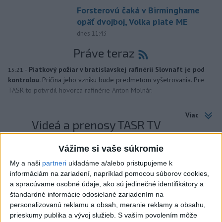
Forsterovú čaká v Birminghame
opäť dvojboj, Volka piate ME
dnes 11:43
Práve teraz
-
Piatkový požiar v bratislavskej rafinérii Slovnaft je pod
15:21
kontrolou.
Príčina jeho vzniku bude predmetom vyšetrovania. Pre
TASR to potvrdil hovorca rafinérie Anton Molnár.
Viac
Videá a prenosy TASR TV
Deväť Slovákov zabojuje na ME v Paríži
Vážime si vaše súkromie
o čo najlepšie výsledky
My a naši
partneri
ukladáme a/alebo pristupujeme k
informáciám na zariadení, napríklad pomocou súborov cookies,
a spracúvame osobné údaje, ako sú jedinečné identifikátory a
Viac
štandardné informácie odosielané zariadením na
Najčítanejšie
personalizovanú reklamu a obsah, meranie reklamy a obsahu,
prieskumy publika a vývoj služieb.
S vaším povolením môže
6h
24h
7d