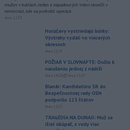
mužov v kuklách. Jeden z napadnutých Indov skončil v
nemocnici, kde sa podrobil operácii.
dnes 12:33
Horúčavy vystriedajú búrky:
Výstrahy vydali vo viacerých
okresoch
dnes 11:55
POŽIAR V SLOVNAFTE: Došlo k
narušeniu jednej z nádrží
aktualizované
dnes 14:20
,
dnes 15:27
Blanár: Kandidatúru SR do
Bezpečnostnej rady OSN
podporilo 123 štátov
dnes 12:52
TRAGÉDIA NA DUNAJI: Muž sa
išiel okúpať, z vody viac