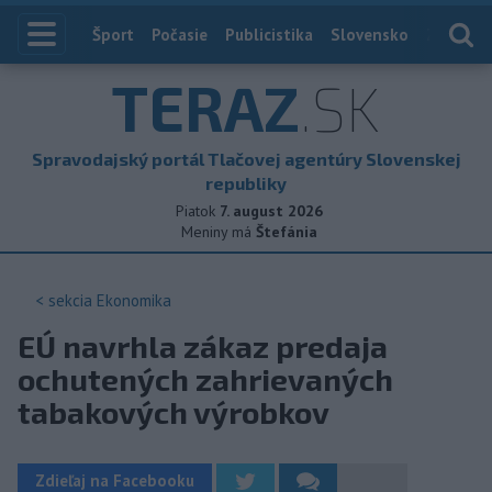
Index
Šport
Počasie
Publicistika
Slovensko
Zahranič
TERAZ
.SK
Spravodajský portál Tlačovej agentúry Slovenskej
republiky
Piatok
7. august 2026
Meniny má
Štefánia
< sekcia
Ekonomika
EÚ navrhla zákaz predaja
ochutených zahrievaných
tabakových výrobkov
Zdieľaj na Facebooku