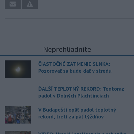
Neprehliadnite
ČIASTOČNÉ ZATMENIE SLNKA:
Pozorovať sa bude dať v stredu
ĎALŠÍ TEPLOTNÝ REKORD: Tentoraz
padol v Dolných Plachtinciach
V Budapešti opäť padol teplotný
rekord, tretí za päť týždňov