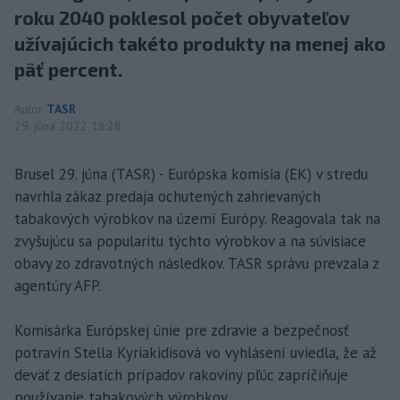
roku 2040 poklesol počet obyvateľov
užívajúcich takéto produkty na menej ako
päť percent.
Autor
TASR
29. júna 2022 18:28
Brusel 29. júna (TASR) - Európska komisia (EK) v stredu
navrhla zákaz predaja ochutených zahrievaných
tabakových výrobkov na území Európy. Reagovala tak na
zvyšujúcu sa popularitu týchto výrobkov a na súvisiace
obavy zo zdravotných následkov. TASR správu prevzala z
agentúry AFP.
Komisárka Európskej únie pre zdravie a bezpečnosť
potravín Stella Kyriakidisová vo vyhlásení uviedla, že až
deväť z desiatich prípadov rakoviny pľúc zapríčiňuje
používanie tabakových výrobkov.