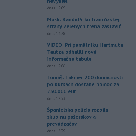
nevyšiel
dnes 13:09
Musk: Kandidátku francúzskej
strany Zelených treba zastaviť
dnes 14:28
VIDEO: Pri pamätníku Hartmuta
Tautza odhalili nové
informačné tabule
dnes 13:06
Tomáš: Takmer 200 domácností
po búrkach dostane pomoc za
250.000 eur
dnes 12:53
Španielska polícia rozbila
skupinu pašerákov a
prevádzačov
dnes 12:39