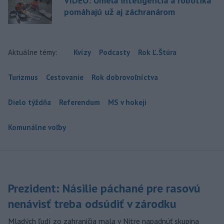
VIDEO: Umelá inteligencia a robotika
pomáhajú už aj záchranárom
Aktuálne témy:
Kvízy
Podcasty
Rok Ľ.Štúra
Turizmus
Cestovanie
Rok dobrovoľníctva
Dielo týždňa
Referendum
MS v hokeji
Komunálne voľby
Prezident: Násilie páchané pre rasovú
nenávisť treba odsúdiť v zárodku
Mladých ľudí zo zahraničia mala v Nitre napadnúť skupina