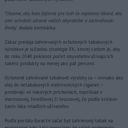
"Chceme, aby bolo fajčenie pre ľudí čo najmenej lákavé, aby
sme ochránili zdravie našich obyvateľov a zachraňovali
životy,"
dodala komisárka.
Zákaz predaja zahrievaných ochutených tabakových
výrobkov je súčasťou stratégie EK, ktorej cieľom je, aby
do roku 2040 poklesol počet obyvateľov užívajúcich
takéto produkty na menej ako päť percent.
Ochutené zahrievané tabakové výrobky sa – rovnako ako
olej do netabakových elektronických cigariet –
predávajú vo viacerých príchutiach, napríklad v
mentolovej, čerešňovej či hroznovej, čo podľa kritikov
často láka mladších užívateľov.
Podľa portálu Euractiv začal byť zahrievaný tabak na
európskom trhu taký populárny, že splnil podmienky