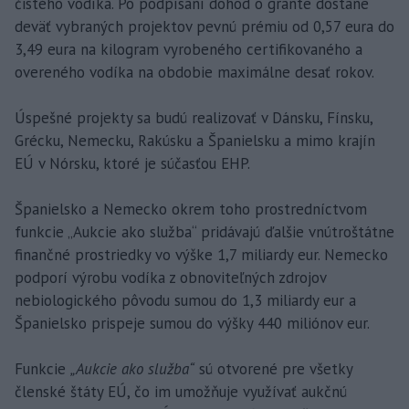
čistého vodíka. Po podpísaní dohôd o grante dostane
deväť vybraných projektov pevnú prémiu od 0,57 eura do
3,49 eura na kilogram vyrobeného certifikovaného a
overeného vodíka na obdobie maximálne desať rokov.
Úspešné projekty sa budú realizovať v Dánsku, Fínsku,
Grécku, Nemecku, Rakúsku a Španielsku a mimo krajín
EÚ v Nórsku, ktoré je súčasťou EHP.
Španielsko a Nemecko okrem toho prostredníctvom
funkcie „Aukcie ako služba“ pridávajú ďalšie vnútroštátne
finančné prostriedky vo výške 1,7 miliardy eur. Nemecko
podporí výrobu vodíka z obnoviteľných zdrojov
nebiologického pôvodu sumou do 1,3 miliardy eur a
Španielsko prispeje sumou do výšky 440 miliónov eur.
Funkcie
„Aukcie ako služba“
sú otvorené pre všetky
členské štáty EÚ, čo im umožňuje využívať aukčnú