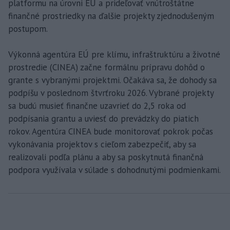
platformu na úrovni EÚ a prideľovať vnútroštátne
finančné prostriedky na ďalšie projekty zjednodušeným
postupom.
Výkonná agentúra EÚ pre klímu, infraštruktúru a životné
prostredie (CINEA) začne formálnu prípravu dohôd o
grante s vybranými projektmi. Očakáva sa, že dohody sa
podpíšu v poslednom štvrťroku 2026. Vybrané projekty
sa budú musieť finančne uzavrieť do 2,5 roka od
podpísania grantu a uviesť do prevádzky do piatich
rokov. Agentúra CINEA bude monitorovať pokrok počas
vykonávania projektov s cieľom zabezpečiť, aby sa
realizovali podľa plánu a aby sa poskytnutá finančná
podpora využívala v súlade s dohodnutými podmienkami.