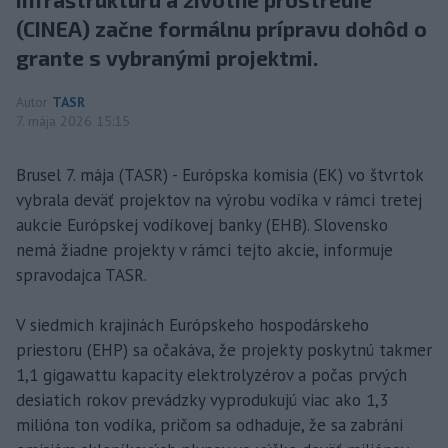
(CINEA) začne formálnu prípravu dohôd o
grante s vybranými projektmi.
Autor
TASR
7. mája 2026 15:15
Brusel 7. mája (TASR) - Európska komisia (EK) vo štvrtok
vybrala deväť projektov na výrobu vodíka v rámci tretej
aukcie Európskej vodíkovej banky (EHB). Slovensko
nemá žiadne projekty v rámci tejto akcie, informuje
spravodajca TASR.
V siedmich krajinách Európskeho hospodárskeho
priestoru (EHP) sa očakáva, že projekty poskytnú takmer
1,1 gigawattu kapacity elektrolyzérov a počas prvých
desiatich rokov prevádzky vyprodukujú viac ako 1,3
milióna ton vodíka, pričom sa odhaduje, že sa zabráni