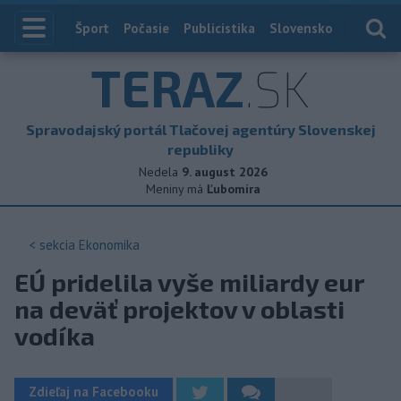
Index
Šport
Počasie
Publicistika
Slovensko
Zahranič
TERAZ
.SK
Spravodajský portál Tlačovej agentúry Slovenskej
republiky
Nedela
9. august 2026
Meniny má
Ľubomíra
< sekcia
Ekonomika
EÚ pridelila vyše miliardy eur
na deväť projektov v oblasti
vodíka
Zdieľaj na Facebooku