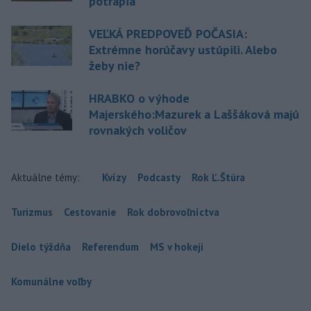
potrápia
VEĽKÁ PREDPOVEĎ POČASIA:
Extrémne horúčavy ustúpili. Alebo
žeby nie?
HRABKO o výhode
Majerského:Mazurek a Laššáková majú
rovnakých voličov
Aktuálne témy:
Kvízy
Podcasty
Rok Ľ.Štúra
Turizmus
Cestovanie
Rok dobrovoľníctva
Dielo týždňa
Referendum
MS v hokeji
Komunálne voľby