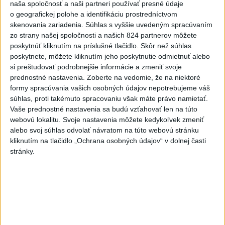
bodnutí neznámym predmetom
naša spoločnosť a naši partneri používať presné údaje
skončil v nemocnici
o geografickej polohe a identifikáciu prostredníctvom
skenovania zariadenia. Súhlas s vyššie uvedeným spracúvaním
dnes 12:10
zo strany našej spoločnosti a našich 824 partnerov môžete
Agrorezort: Výmera lesných
poskytnúť kliknutím na príslušné tlačidlo. Skôr než súhlas
pozemkov a porastov sa
poskytnete, môžete kliknutím jeho poskytnutie odmietnuť alebo
dlhodobo zvyšuje
si preštudovať podrobnejšie informácie a zmeniť svoje
prednostné nastavenia.
Zoberte na vedomie, že na niektoré
dnes 10:24
formy spracúvania vašich osobných údajov nepotrebujeme váš
Slováci prehrali duel o bronz,
súhlas, proti takémuto spracovaniu však máte právo namietať.
Štolc: Hodnotí sa to ťažko
Vaše prednostné nastavenia sa budú vzťahovať len na túto
webovú lokalitu. Svoje nastavenia môžete kedykoľvek zmeniť
dnes 10:18
alebo svoj súhlas odvolať návratom na túto webovú stránku
kliknutím na tlačidlo „Ochrana osobných údajov“ v dolnej časti
Práve teraz
stránky.
-
Vo Valčianskej doline pri Martine napadol v sobotu (8. 8.)
12:57
podvečer
medveď muža na bicykli. Strhol ho na zem a spôsobil mu
viaceré zranenia. Muž skončil v martinskej nemocnici.
Viac
Videá a prenosy TASR TV