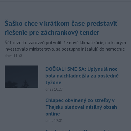
Šaško chce v krátkom čase predstaviť
riešenie pre záchrankový tender
Šéf rezortu zároveň potvrdil, že nové klimatizácie, do ktorých
investovalo ministerstvo, sa postupne inštalujú do nemocníc.
dnes 11:58
DOČKALI SME SA: Uplynulá noc
bola najchladnejšia za posledné
týždne
dnes 10:27
Chlapec obvinený zo streľby v
Thajsku sledoval násilný obsah
online
dnes 12:01