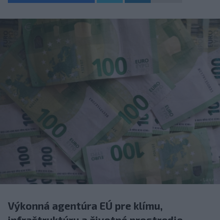
Výkonná agentúra EÚ pre klímu,
infraštruktúru a životné prostredie