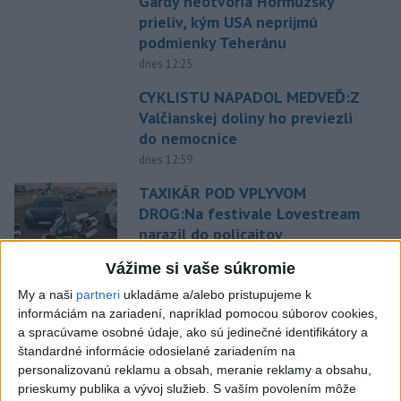
Gardy neotvoria Hormuzský
prieliv, kým USA neprijmú
podmienky Teheránu
dnes 12:25
CYKLISTU NAPADOL MEDVEĎ:Z
Valčianskej doliny ho previezli
do nemocnice
dnes 12:59
TAXIKÁR POD VPLYVOM
DROG:Na festivale Lovestream
narazil do policajtov
dnes 12:30
Vážime si vaše súkromie
POKUS O VRAŽDU: Polícia
My a naši
partneri
ukladáme a/alebo pristupujeme k
obvinila mladíkov, ktorí
informáciám na zariadení, napríklad pomocou súborov cookies,
zaútočili na taxikára
a spracúvame osobné údaje, ako sú jedinečné identifikátory a
dnes 11:40
štandardné informácie odosielané zariadením na
personalizovanú reklamu a obsah, meranie reklamy a obsahu,
NEBEZPEČNÁ POTÝČKA: Po
prieskumy publika a vývoj služieb.
S vaším povolením môže