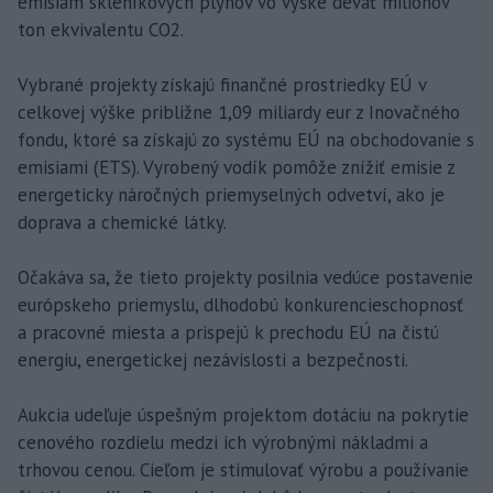
emisiám skleníkových plynov vo výške deväť miliónov
ton ekvivalentu CO2.
Vybrané projekty získajú finančné prostriedky EÚ v
celkovej výške približne 1,09 miliardy eur z Inovačného
fondu, ktoré sa získajú zo systému EÚ na obchodovanie s
emisiami (ETS). Vyrobený vodík pomôže znížiť emisie z
energeticky náročných priemyselných odvetví, ako je
doprava a chemické látky.
Očakáva sa, že tieto projekty posilnia vedúce postavenie
európskeho priemyslu, dlhodobú konkurencieschopnosť
a pracovné miesta a prispejú k prechodu EÚ na čistú
energiu, energetickej nezávislosti a bezpečnosti.
Aukcia udeľuje úspešným projektom dotáciu na pokrytie
cenového rozdielu medzi ich výrobnými nákladmi a
trhovou cenou. Cieľom je stimulovať výrobu a používanie