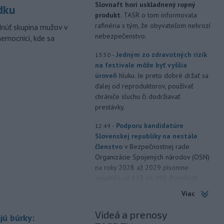
Slovnaft horí uskladnený ropný
dku
produkt.
TASR o tom informovala
rafinéria s tým, že obyvateľom nehrozí
dnúť skupina mužov v
nebezpečenstvo.
nemocnici, kde sa
-
Jedným zo zdravotných rizík
13:50
na festivale môže byť vyššia
úroveň
hluku. Je preto dobré držať sa
ďalej od reproduktorov, používať
chrániče sluchu či dodržiavať
prestávky.
-
Podporu kandidatúre
12:49
Slovenskej republiky na nestále
členstvo
v Bezpečnostnej rade
Organizácie Spojených národov (OSN)
na roky 2028 až 2029 písomne
vyjadrilo už 123 zo 193 členských
štátov OSN.
Viac
-
Násilie páchané pre rasovú
12:31
Videá a prenosy
jú búrky:
nenávisť alebo pre príslušnosť k