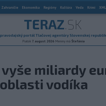
Zahraničie
Ekonomika
Regióny
Kultúra
Veda
Krimi
XML
TERAZ
.SK
pravodajský portál Tlačovej agentúry Slovenskej republi
Piatok
7. august 2026
Meniny má
Štefánia
a vyše miliardy eu
 oblasti vodíka