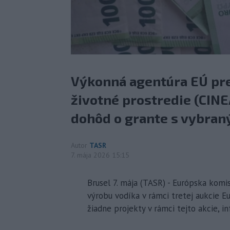
Výkonná agentúra EÚ pre 
životné prostredie (CIN
dohôd o grante s vybran
Autor
TASR
7. mája 2026 15:15
Brusel 7. mája (TASR) - Európska komis
výrobu vodíka v rámci tretej aukcie 
žiadne projekty v rámci tejto akcie, i