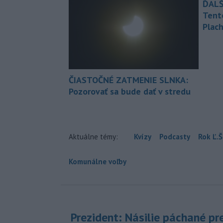
ĎALŠ
Tent
Plach
ČIASTOČNÉ ZATMENIE SLNKA:
Pozorovať sa bude dať v stredu
Aktuálne témy:
Kvízy
Podcasty
Rok Ľ.Š
Komunálne voľby
Prezident: Násilie páchané pr