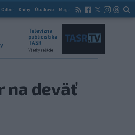
 Odber
Knihy
Útulkovo
Magazín
News Now
Archív
TASR
Televízna
publicistika
TASR
ky
Všetky relácie
r na deväť