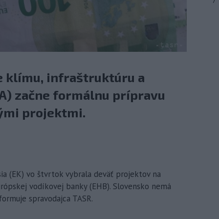
7
klímu, infraštruktúru a
EA) začne formálnu prípravu
ými projektmi.
ia (EK) vo štvrtok vybrala deväť projektov na
Európskej vodíkovej banky (EHB). Slovensko nemá
nformuje spravodajca TASR.