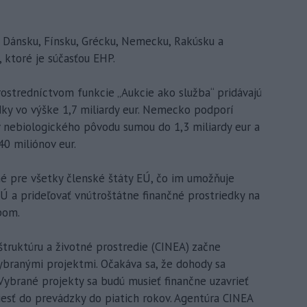
v Dánsku, Fínsku, Grécku, Nemecku, Rakúsku a
 ktoré je súčasťou EHP.
stredníctvom funkcie „Aukcie ako služba“ pridávajú
dky vo výške 1,7 miliardy eur. Nemecko podporí
v nebiologického pôvodu sumou do 1,3 miliardy eur a
0 miliónov eur.
é pre všetky členské štáty EÚ, čo im umožňuje
Ú a prideľovať vnútroštátne finančné prostriedky na
pom.
truktúru a životné prostredie (CINEA) začne
ybranými projektmi. Očakáva sa, že dohody sa
Vybrané projekty sa budú musieť finančne uzavrieť
iesť do prevádzky do piatich rokov. Agentúra CINEA