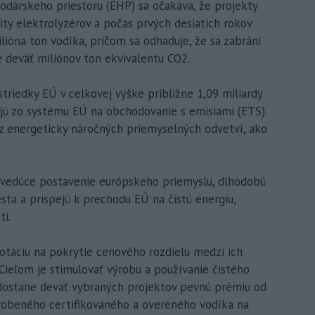
odárskeho priestoru (EHP) sa očakáva, že projekty
ty elektrolyzérov a počas prvých desiatich rokov
lióna ton vodíka, pričom sa odhaduje, že sa zabráni
 deväť miliónov ton ekvivalentu CO2.
triedky EÚ v celkovej výške približne 1,09 miliardy
ajú zo systému EÚ na obchodovanie s emisiami (ETS).
z energeticky náročných priemyselných odvetví, ako
ia vedúce postavenie európskeho priemyslu, dlhodobú
ta a prispejú k prechodu EÚ na čistú energiu,
ti.
táciu na pokrytie cenového rozdielu medzi ich
Cieľom je stimulovať výrobu a používanie čistého
 dostane deväť vybraných projektov pevnú prémiu od
yrobeného certifikovaného a overeného vodíka na