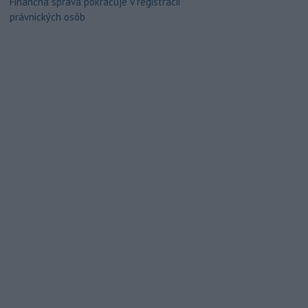
Finančná správa pokračuje v registrácii
právnických osôb