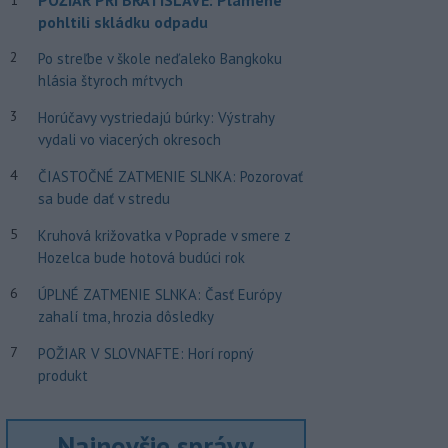
pohltili skládku odpadu
2
Po streľbe v škole neďaleko Bangkoku
hlásia štyroch mŕtvych
3
Horúčavy vystriedajú búrky: Výstrahy
vydali vo viacerých okresoch
4
ČIASTOČNÉ ZATMENIE SLNKA: Pozorovať
sa bude dať v stredu
5
Kruhová križovatka v Poprade v smere z
Hozelca bude hotová budúci rok
6
ÚPLNÉ ZATMENIE SLNKA: Časť Európy
zahalí tma, hrozia dôsledky
7
POŽIAR V SLOVNAFTE: Horí ropný
produkt
Najnovšie správy