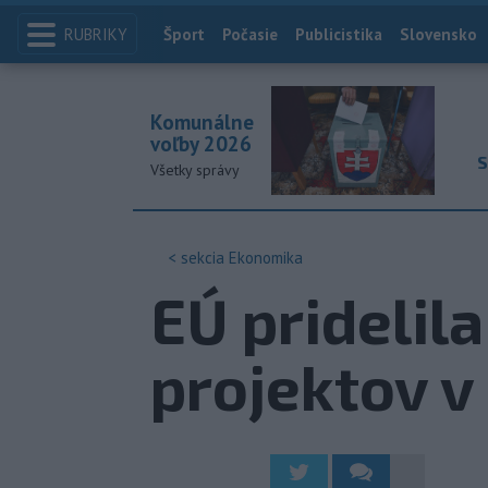
RUBRIKY
Index
Šport
Počasie
Publicistika
Slovensko
Komunálne
voľby 2026
S
Všetky správy
< sekcia
Ekonomika
EÚ pridelil
projektov v