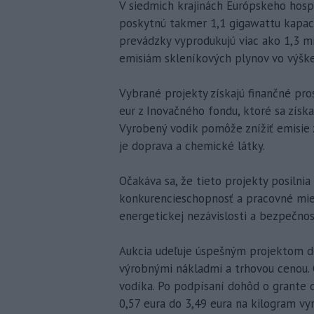
V siedmich krajinách Európskeho hosp
poskytnú takmer 1,1 gigawattu kapaci
prevádzky vyprodukujú viac ako 1,3 mi
emisiám skleníkových plynov vo výške
Vybrané projekty získajú finančné pros
eur z Inovačného fondu, ktoré sa získ
Vyrobený vodík pomôže znížiť emisie 
je doprava a chemické látky.
Očakáva sa, že tieto projekty posiln
konkurencieschopnosť a pracovné mies
energetickej nezávislosti a bezpečnos
Aukcia udeľuje úspešným projektom do
výrobnými nákladmi a trhovou cenou. 
vodíka. Po podpísaní dohôd o grante
0,57 eura do 3,49 eura na kilogram v