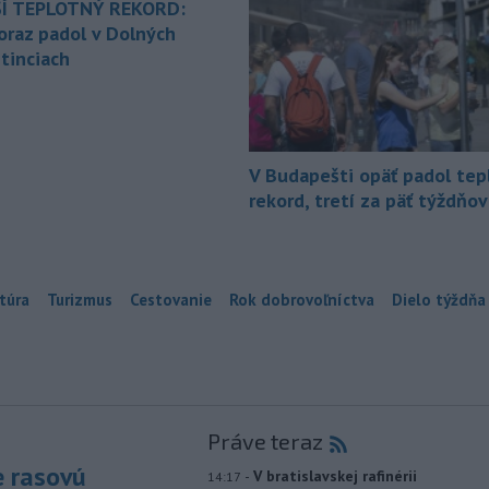
Í TEPLOTNÝ REKORD:
oraz padol v Dolných
tinciach
V Budapešti opäť padol tep
rekord, tretí za päť týždňov
túra
Turizmus
Cestovanie
Rok dobrovoľníctva
Dielo týždňa
Práve teraz
e rasovú
-
V bratislavskej rafinérii
14:17