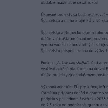
obdobie maximálne desať rokov.
Úspešné projekty sa budú realizovať 
Španielsku a mimo krajín EÚ v Nórsku,
Španielsko a Nemecko okrem toho pro
ďalšie vnútroštátne finančné prostrie
výrobu vodíka z obnoviteľných zdrojo
Španielsko prispeje sumou do výšky 44
Funkcie
„Aukcie ako služba“
sú otvoren
využívať aukčnú platformu na úrovni E
ďalšie projekty zjednodušeným postu
Výkonná agentúra EÚ pre klímu, infraš
formálnu prípravu dohôd o grante s v
podpíšu v poslednom štvrťroku 2026. 
do 2,5 roka od podpísania grantu a uv