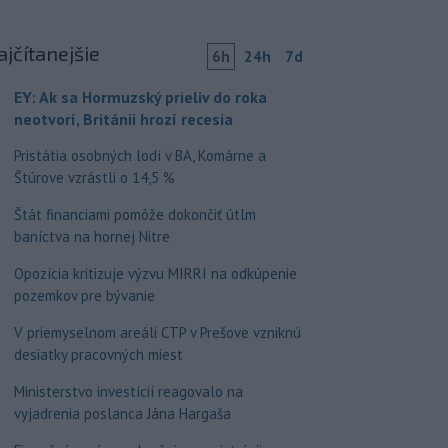
ajčítanejšie
6h
24h
7d
EY: Ak sa Hormuzský prieliv do roka
neotvorí, Británii hrozí recesia
Pristátia osobných lodí v BA, Komárne a
Štúrove vzrástli o 14,5 %
Štát financiami pomôže dokončiť útlm
baníctva na hornej Nitre
Opozícia kritizuje výzvu MIRRI na odkúpenie
pozemkov pre bývanie
V priemyselnom areáli CTP v Prešove vzniknú
desiatky pracovných miest
Ministerstvo investícií reagovalo na
vyjadrenia poslanca Jána Hargaša