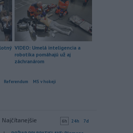
lotný
VIDEO: Umelá inteligencia a
robotika pomáhajú už aj
záchranárom
Referendum
MS v hokeji
Najčítanejšie
6h
24h
7d
POŽIAR PRI BRATISLAVE: Plamene
1