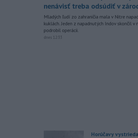
nenávisť treba odsúdiť v záro
Mladých ľudí zo zahraničia mala v Nitre napa
kuklách. Jeden z napadnutých Indov skončil v 
podrobil operácii.
dnes 12:33
Horúčavy vystrieda