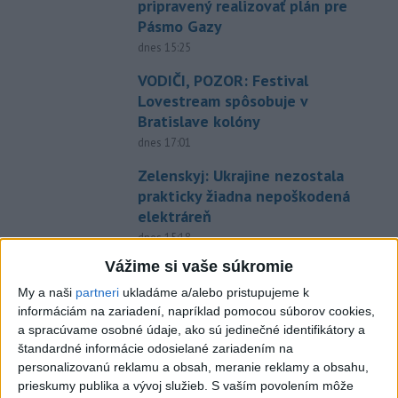
pripravený realizovať plán pre
Pásmo Gazy
dnes 15:25
VODIČI, POZOR: Festival
Lovestream spôsobuje v
Bratislave kolóny
dnes 17:01
Zelenskyj: Ukrajine nezostala
prakticky žiadna nepoškodená
elektráreň
dnes 15:18
Vážime si vaše súkromie
MLADÍK VYPADOL Z FERRATY:
Na Skalke pri Kremnici
My a naši
partneri
ukladáme a/alebo pristupujeme k
zasahovali záchranári
informáciám na zariadení, napríklad pomocou súborov cookies,
a spracúvame osobné údaje, ako sú jedinečné identifikátory a
dnes 17:19
štandardné informácie odosielané zariadením na
SMUTNÁ SPRÁVA: Vo veku 68
personalizovanú reklamu a obsah, meranie reklamy a obsahu,
rokov zomrel po chorobe otec
prieskumy publika a vývoj služieb.
S vaším povolením môže