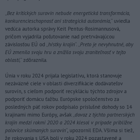
„
Bez kritických surovín nebude energetická transformácia,
konkurencieschopnosť ani strategická autonómia,
“ uviedla
vedúca autorka správy Keit Pentus-Rosimannusová,
pričom vyjadrila poľutovanie nad pretrvávajúcou
závislosťou EÚ od „
hŕstky krajín
“. „
Preto je nevyhnutné, aby
EÚ zmenila svoju hru a znížila svoju zraniteľnosť v tejto
oblasti,
“ zdôraznila.
Únia v roku 2024 prijala legislatívu, ktorá stanovuje
nezáväzné ciele v oblasti diverzifikácie dodávateľov
surovín, s cieľom podporiť recykláciu týchto zdrojov a
podporiť domácu ťažbu. Európske spoločenstvo za
posledných päť rokov podpísalo príslušné dohody so 14
krajinami mimo Európy, avšak „
dovoz z týchto partnerských
krajín medzi rokmi 2020 a 2024 klesol v prípade približne
polovice skúmaných surovín
“, upozornil EDA. Všíma si tiež,
že rokovania s USA boli v roku 2024 pozastavené a