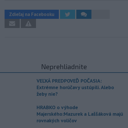
Zdieľaj na Facebooku
Neprehliadnite
VEĽKÁ PREDPOVEĎ POČASIA:
Extrémne horúčavy ustúpili. Alebo
žeby nie?
HRABKO o výhode
Majerského:Mazurek a Laššáková majú
rovnakých voličov