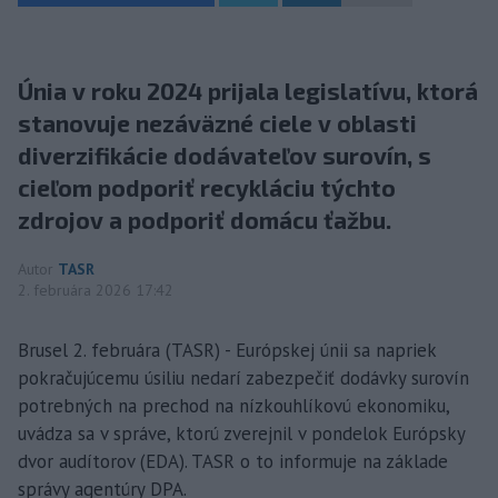
Únia v roku 2024 prijala legislatívu, ktorá
stanovuje nezáväzné ciele v oblasti
diverzifikácie dodávateľov surovín, s
cieľom podporiť recykláciu týchto
zdrojov a podporiť domácu ťažbu.
Autor
TASR
2. februára 2026 17:42
Brusel 2. februára (TASR) - Európskej únii sa napriek
pokračujúcemu úsiliu nedarí zabezpečiť dodávky surovín
potrebných na prechod na nízkouhlíkovú ekonomiku,
uvádza sa v správe, ktorú zverejnil v pondelok Európsky
dvor audítorov (EDA). TASR o to informuje na základe
správy agentúry DPA.