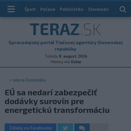
Index
Šport
Počasie
Publicistika
Slovensko
Zahranič
TERAZ
.SK
Spravodajský portál Tlačovej agentúry Slovenskej
republiky
Sobota
8. august 2026
Meniny má
Oskar
< sekcia
Ekonomika
EÚ sa nedarí zabezpečiť
dodávky surovín pre
energetickú transformáciu
Zdieľaj na Facebooku