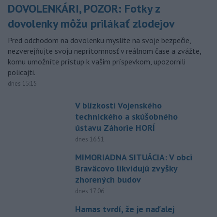
DOVOLENKÁRI, POZOR: Fotky z
dovolenky môžu prilákať zlodejov
Pred odchodom na dovolenku myslite na svoje bezpečie,
nezverejňujte svoju neprítomnosť v reálnom čase a zvážte,
komu umožníte prístup k vašim príspevkom, upozornili
policajti.
dnes 15:15
V blízkosti Vojenského
technického a skúšobného
ústavu Záhorie HORÍ
dnes 16:51
MIMORIADNA SITUÁCIA: V obci
Braväcovo likvidujú zvyšky
zhorených budov
dnes 17:06
Hamas tvrdí, že je naďalej