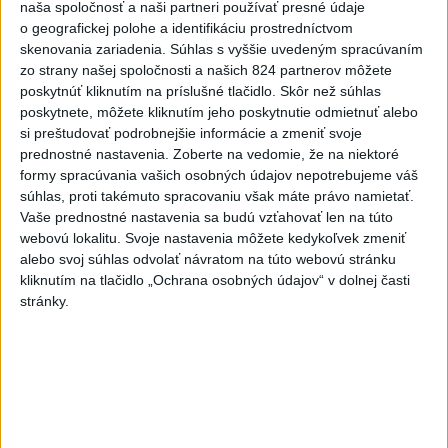
Lionela Messiho
naša spoločnosť a naši partneri používať presné údaje
o geografickej polohe a identifikáciu prostredníctvom
aktualizované
dnes 15:34
,
dnes 16:53
skenovania zariadenia. Súhlas s vyššie uvedeným spracúvaním
STOVKY NASADENÝCH
zo strany našej spoločnosti a našich 824 partnerov môžete
HASIČOV: Zasahujú pri lesnom
poskytnúť kliknutím na príslušné tlačidlo. Skôr než súhlas
poskytnete, môžete kliknutím jeho poskytnutie odmietnuť alebo
požiari v Andalúzii
si preštudovať podrobnejšie informácie a zmeniť svoje
dnes 17:13
prednostné nastavenia.
Zoberte na vedomie, že na niektoré
POŽIAR VO VAŽCI: Zasahovali
formy spracúvania vašich osobných údajov nepotrebujeme váš
súhlas, proti takémuto spracovaniu však máte právo namietať.
profesionáli, zranila sa jedna
Vaše prednostné nastavenia sa budú vzťahovať len na túto
osoba
webovú lokalitu. Svoje nastavenia môžete kedykoľvek zmeniť
dnes 15:42
alebo svoj súhlas odvolať návratom na túto webovú stránku
kliknutím na tlačidlo „Ochrana osobných údajov“ v dolnej časti
Práve teraz
stránky.
-
Na Skalke pri Kremnici pomáhali horskí záchranári v
17:17
sobotu
20-ročnému poľskému lezcovi, ktorý vypadol z ferratovej
cesty a poranil si obe kolená.
Viac
Videá a prenosy TASR TV