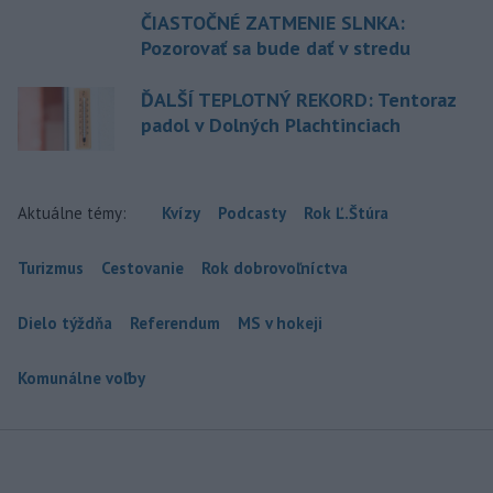
ČIASTOČNÉ ZATMENIE SLNKA:
Pozorovať sa bude dať v stredu
ĎALŠÍ TEPLOTNÝ REKORD: Tentoraz
padol v Dolných Plachtinciach
Aktuálne témy:
Kvízy
Podcasty
Rok Ľ.Štúra
Turizmus
Cestovanie
Rok dobrovoľníctva
Dielo týždňa
Referendum
MS v hokeji
Komunálne voľby