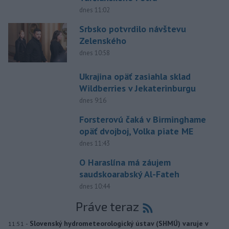
dnes 11:02
Srbsko potvrdilo návštevu
Zelenského
dnes 10:58
Ukrajina opäť zasiahla sklad
Wildberries v Jekaterinburgu
dnes 9:16
Forsterovú čaká v Birminghame
opäť dvojboj, Volka piate ME
dnes 11:43
O Haraslína má záujem
saudskoarabský Al-Fateh
dnes 10:44
Práve teraz
-
Slovenský hydrometeorologický ústav (SHMÚ) varuje v
11:51