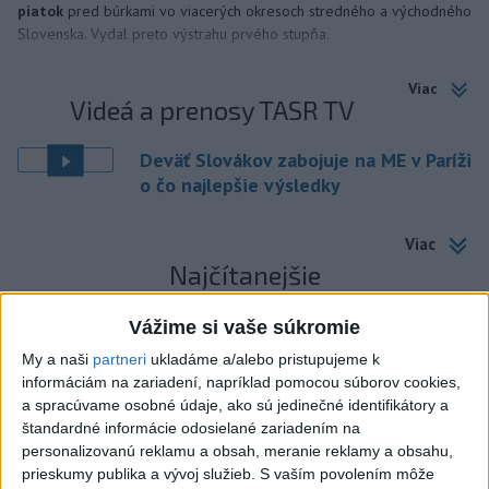
piatok
pred búrkami vo viacerých okresoch stredného a východného
Slovenska. Vydal preto výstrahu prvého stupňa.
Viac
Videá a prenosy TASR TV
Deväť Slovákov zabojuje na ME v Paríži
o čo najlepšie výsledky
Viac
Najčítanejšie
6h
24h
7d
Vážime si vaše súkromie
My a naši
partneri
ukladáme a/alebo pristupujeme k
Po streľbe v škole neďaleko Bangkoku
1
informáciám na zariadení, napríklad pomocou súborov cookies,
hlásia štyroch mŕtvych
a spracúvame osobné údaje, ako sú jedinečné identifikátory a
štandardné informácie odosielané zariadením na
2
Kruhová križovatka v Poprade v smere z Hozelca bude
personalizovanú reklamu a obsah, meranie reklamy a obsahu,
hotová budúci rok
prieskumy publika a vývoj služieb.
S vaším povolením môže