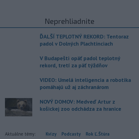
Neprehliadnite
ĎALŠÍ TEPLOTNÝ REKORD: Tentoraz
padol v Dolných Plachtinciach
V Budapešti opäť padol teplotný
rekord, tretí za päť týždňov
VIDEO: Umelá inteligencia a robotika
pomáhajú už aj záchranárom
NOVÝ DOMOV: Medveď Artur z
košickej zoo odchádza za hranice
Aktuálne témy:
Kvízy
Podcasty
Rok Ľ.Štúra