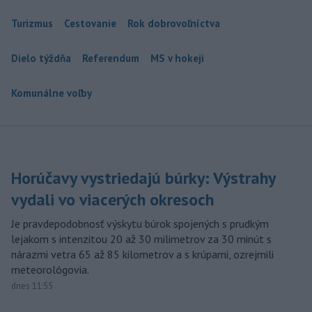
Turizmus
Cestovanie
Rok dobrovoľníctva
Dielo týždňa
Referendum
MS v hokeji
Komunálne voľby
Horúčavy vystriedajú búrky: Výstrahy
vydali vo viacerých okresoch
Je pravdepodobnosť výskytu búrok spojených s prudkým
lejakom s intenzitou 20 až 30 milimetrov za 30 minút s
nárazmi vetra 65 až 85 kilometrov a s krúpami, ozrejmili
meteorológovia.
dnes 11:55