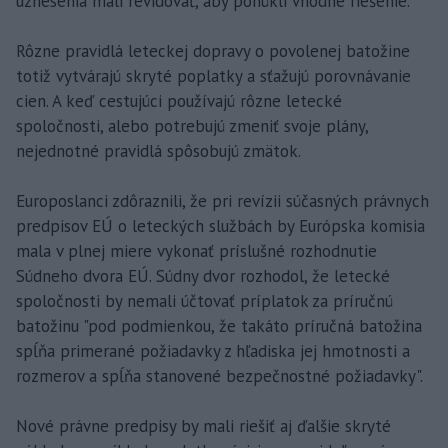
uznesenia mali revidovať, aby ponúkli vhodné riešenie.
Rôzne pravidlá leteckej dopravy o povolenej batožine
totiž vytvárajú skryté poplatky a sťažujú porovnávanie
cien. A keď cestujúci používajú rôzne letecké
spoločnosti, alebo potrebujú zmeniť svoje plány,
nejednotné pravidlá spôsobujú zmätok.
Europoslanci zdôraznili, že pri revízii súčasných právnych
predpisov EÚ o leteckých službách by Európska komisia
mala v plnej miere vykonať príslušné rozhodnutie
Súdneho dvora EÚ. Súdny dvor rozhodol, že letecké
spoločnosti by nemali účtovať príplatok za príručnú
batožinu "pod podmienkou, že takáto príručná batožina
spĺňa primerané požiadavky z hľadiska jej hmotnosti a
rozmerov a spĺňa stanovené bezpečnostné požiadavky".
Nové právne predpisy by mali riešiť aj ďalšie skryté