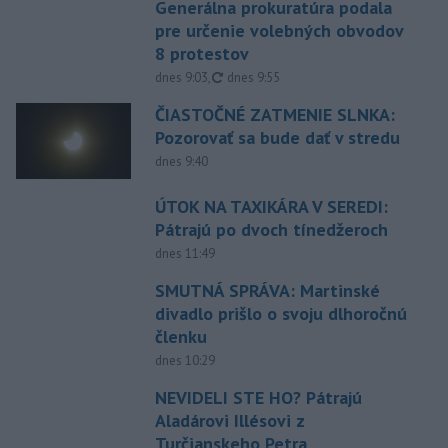
Generálna prokuratúra podala
pre určenie volebných obvodov
8 protestov
aktualizované
dnes 9:03
,
dnes 9:55
ČIASTOČNÉ ZATMENIE SLNKA:
Pozorovať sa bude dať v stredu
dnes 9:40
ÚTOK NA TAXIKÁRA V SEREDI:
Pátrajú po dvoch tínedžeroch
dnes 11:49
SMUTNÁ SPRÁVA: Martinské
divadlo prišlo o svoju dlhoročnú
členku
dnes 10:29
NEVIDELI STE HO? Pátrajú
Aladárovi Illésovi z
Turčianskeho Petra