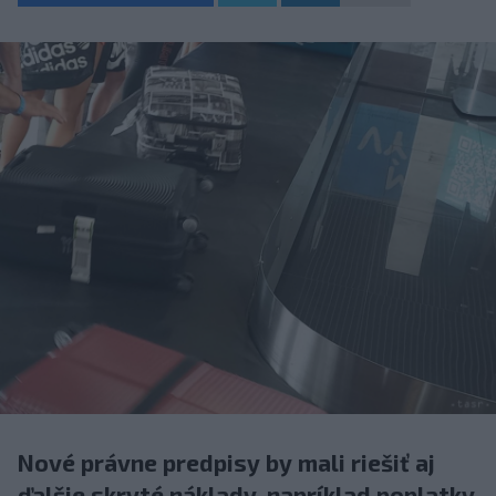
Nové právne predpisy by mali riešiť aj
ďalšie skryté náklady, napríklad poplatky