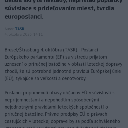
súvisiace s prideľovaním miest, tvrdia
europoslanci.
Autor
TASR
4. októbra 2023 14:11
Brusel/Štrasburg 4. októbra (TASR) - Poslanci
Európskeho parlamentu (EP) sa v stredu prijatom
uznesení o príručnej batožine v oblasti leteckej dopravy
zhodli, že sú potrebné jednotné pravidlá Európskej únie
(EÚ), týkajúce sa veľkosti a cenotvorby.
Poslanci pripomenuli obavy občanov EÚ v súvislosti s
nepríjemnosťami a nepohodlím spôsobenými
nejednotnými pravidlami leteckých spoločností o
príručnej batožine. Právne predpisy EÚ o právach
cestujúcich v leteckej doprave by sa podľa schváleného