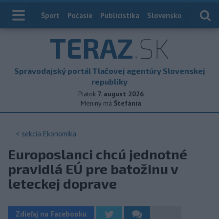
Index
Šport
Počasie
Publicistika
Slovensko
Zahranič
TERAZ
.SK
Spravodajský portál Tlačovej agentúry Slovenskej
republiky
Piatok
7. august 2026
Meniny má
Štefánia
< sekcia
Ekonomika
Europoslanci chcú jednotné
pravidlá EÚ pre batožinu v
leteckej doprave
Zdieľaj na Facebooku