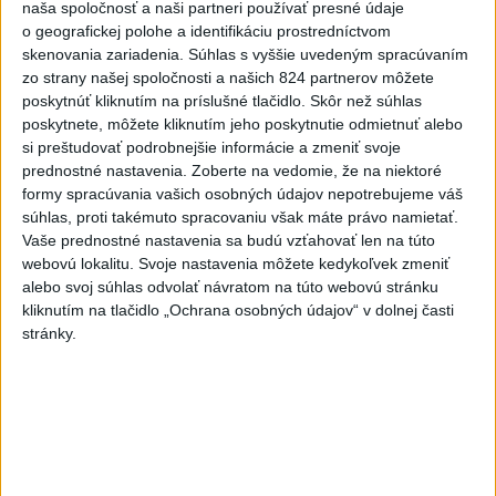
naša spoločnosť a naši partneri používať presné údaje
3
ÚPLNÉ ZATMENIE SLNKA: Časť Európy zahalí tma,
o geografickej polohe a identifikáciu prostredníctvom
hrozia dôsledky
skenovania zariadenia. Súhlas s vyššie uvedeným spracúvaním
zo strany našej spoločnosti a našich 824 partnerov môžete
4
Prešovský kraj vyzýva k využitiu bezplatného parkoviska v
poskytnúť kliknutím na príslušné tlačidlo. Skôr než súhlas
Tatrách
poskytnete, môžete kliknutím jeho poskytnutie odmietnuť alebo
si preštudovať podrobnejšie informácie a zmeniť svoje
5
V Košiciach Nad jazerom začína výstavba
prednostné nastavenia.
Zoberte na vedomie, že na niektoré
chodníka,otvorili aj pumptrack
formy spracúvania vašich osobných údajov nepotrebujeme váš
súhlas, proti takémuto spracovaniu však máte právo namietať.
6
Mesto Martin vypovedalo zmluvy na tri rozpracované
Vaše prednostné nastavenia sa budú vzťahovať len na túto
investičné akcie
webovú lokalitu. Svoje nastavenia môžete kedykoľvek zmeniť
alebo svoj súhlas odvolať návratom na túto webovú stránku
7
Historik Zajac: Územie Slovenska bolo jadrom poľsko-
kliknutím na tlačidlo „Ochrana osobných údajov“ v dolnej časti
uhorských vzťahov
stránky.
Najnovšie správy na Teraz.sk
Vyhlásenia
Priame prenosy z Národnej rady SR