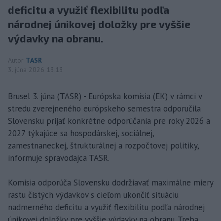
deficitu a využiť flexibilitu podľa
národnej únikovej doložky pre vyššie
výdavky na obranu.
Autor
TASR
3. júna 2026 13:13
Brusel 3. júna (TASR) - Európska komisia (EK) v rámci v
stredu zverejneného európskeho semestra odporučila
Slovensku prijať konkrétne odporúčania pre roky 2026 a
2027 týkajúce sa hospodárskej, sociálnej,
zamestnaneckej, štrukturálnej a rozpočtovej politiky,
informuje spravodajca TASR.
Komisia odporúča Slovensku dodržiavať maximálne miery
rastu čistých výdavkov s cieľom ukončiť situáciu
nadmerného deficitu a využiť flexibilitu podľa národnej
únikovej doložky pre vyššie výdavky na obranu. Treba