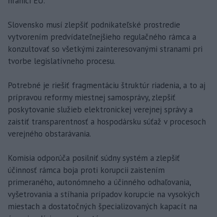
hranici EÚ.
Slovensko musí zlepšiť podnikateľské prostredie
vytvorením predvídateľnejšieho regulačného rámca a
konzultovať so všetkými zainteresovanými stranami pri
tvorbe legislatívneho procesu.
Potrebné je riešiť fragmentáciu štruktúr riadenia, a to aj
prípravou reformy miestnej samosprávy, zlepšiť
poskytovanie služieb elektronickej verejnej správy a
zaistiť transparentnosť a hospodársku súťaž v procesoch
verejného obstarávania.
Komisia odporúča posilniť súdny systém a zlepšiť
účinnosť rámca boja proti korupcii zaistením
primeraného, autonómneho a účinného odhaľovania,
vyšetrovania a stíhania prípadov korupcie na vysokých
miestach a dostatočných špecializovaných kapacít na