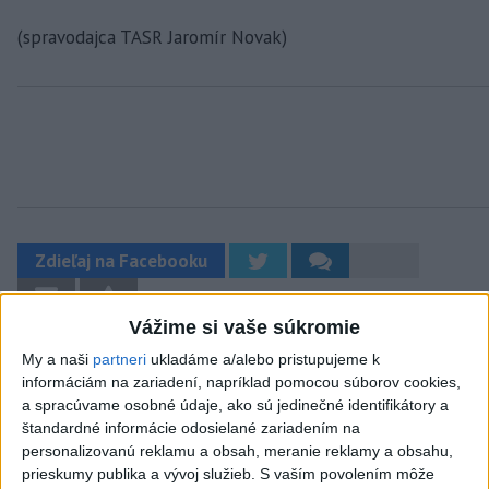
(spravodajca TASR Jaromír Novak)
Zdieľaj na Facebooku
Vážime si vaše súkromie
My a naši
partneri
ukladáme a/alebo pristupujeme k
informáciám na zariadení, napríklad pomocou súborov cookies,
a spracúvame osobné údaje, ako sú jedinečné identifikátory a
štandardné informácie odosielané zariadením na
personalizovanú reklamu a obsah, meranie reklamy a obsahu,
Neprehliadnite
prieskumy publika a vývoj služieb.
S vaším povolením môže