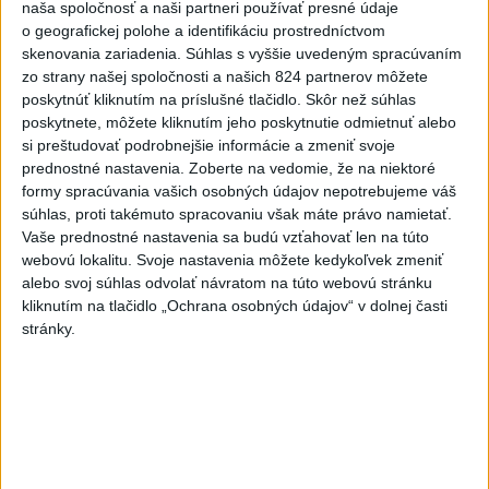
naša spoločnosť a naši partneri používať presné údaje
Orbánová telefonovala s Blanárom a
o geografickej polohe a identifikáciu prostredníctvom
Tarabom o pomoci na Dunaji
skenovania zariadenia. Súhlas s vyššie uvedeným spracúvaním
zo strany našej spoločnosti a našich 824 partnerov môžete
poskytnúť kliknutím na príslušné tlačidlo. Skôr než súhlas
TEPLOTNÝ REKORD NA SLOVENSKU:
poskytnete, môžete kliknutím jeho poskytnutie odmietnuť alebo
Padol v Kamenici nad Hronom
si preštudovať podrobnejšie informácie a zmeniť svoje
prednostné nastavenia.
Zoberte na vedomie, že na niektoré
formy spracúvania vašich osobných údajov nepotrebujeme váš
Filip Kuffa tvrdí, že eurokomisia mu
súhlas, proti takémuto spracovaniu však máte právo namietať.
dala za pravdu pri zonácii
Vaše prednostné nastavenia sa budú vzťahovať len na túto
webovú lokalitu. Svoje nastavenia môžete kedykoľvek zmeniť
Pri horúčavách myslite aj na zvieratá.
alebo svoj súhlas odvolať návratom na túto webovú stránku
Viete, kedy potrebujú pomoc?
kliknutím na tlačidlo „Ochrana osobných údajov“ v dolnej časti
stránky.
Aktuálne témy:
Kvízy
Podcasty
Rok Ľ.Štúra
Turizmus
Cestovanie
Rok dobrovoľníctva