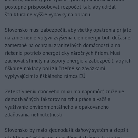
postupne prispôsobovať rozpočet tak, aby udržal
štrukturálne vyššie výdavky na obranu.
Slovensko musí zabezpečiť, aby všetky opatrenia prijaté
na zmiernenie vplyvu zvýšenia cien energií boli dočasné,
zamerané na ochranu zraniteľných domácností a na
riešenie potrieb energeticky náročných firiem. Musí
zachovať stimuly na úspory energie a zabezpečiť, aby ich
fiškálne náklady boli zlučiteľné so záväzkami
vyplývajúcimi z fiškálneho rámca EÚ.
Zefektívneniu daňového mixu má napomôcť zníženie
demotivačných faktorov na trhu práce a väčšie
využívanie environmentálneho a opakovaného
zdaňovania nehnuteľností.
Slovensko by malo zjednodušiť daňový systém a zlepšiť
efektívnosť výdavkov a posilňovať daňovú disciplínu,