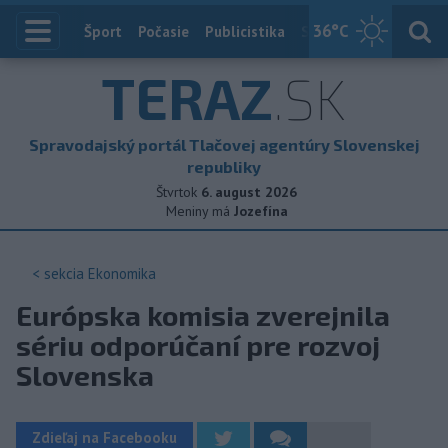
36
°C
Index
Šport
Počasie
Publicistika
Slovensko
Zahranič
TERAZ
.SK
Spravodajský portál Tlačovej agentúry Slovenskej
republiky
Štvrtok
6. august 2026
Meniny má
Jozefína
< sekcia
Ekonomika
Európska komisia zverejnila
sériu odporúčaní pre rozvoj
Slovenska
Zdieľaj na Facebooku