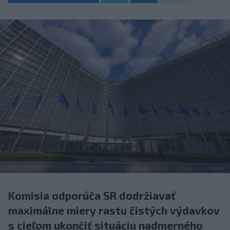
Komisia odporúča SR dodržiavať
maximálne miery rastu čistých výdavkov
s cieľom ukončiť situáciu nadmerného