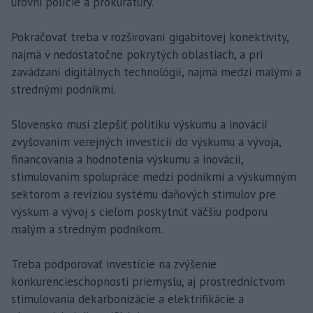
úrovni polície a prokuratúry.
Pokračovať treba v rozširovaní gigabitovej konektivity,
najmä v nedostatočne pokrytých oblastiach, a pri
zavádzaní digitálnych technológií, najmä medzi malými a
strednými podnikmi.
Slovensko musí zlepšiť politiku výskumu a inovácií
zvyšovaním verejných investícií do výskumu a vývoja,
financovania a hodnotenia výskumu a inovácií,
stimulovaním spolupráce medzi podnikmi a výskumným
sektorom a revíziou systému daňových stimulov pre
výskum a vývoj s cieľom poskytnúť väčšiu podporu
malým a stredným podnikom.
Treba podporovať investície na zvýšenie
konkurencieschopnosti priemyslu, aj prostredníctvom
stimulovania dekarbonizácie a elektrifikácie a