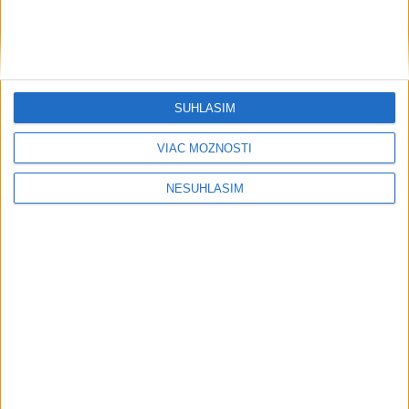
Severná Kórea odpálila ďalší neidentifikovaný projektil, tvrdí
Soul
Väčšina Poliakov hodnotí Nawrockého po roku vo funkcii
pozitívne
SÚHLASÍM
Poľsko začalo prípravy na návštevu pápeža Leva XIV. v roku
2028
VIAC MOŽNOSTÍ
Ekonomika
NESÚHLASÍM
Tomáš: Projekt Ľudia a hrady bude
finančne podporený aj budúci rok
dnes 11:40
Commerzbank v 2. štvrťroku takmer zdvojnásobila zisk
ÚRSO pripravuje novú regulačnú politiku na roky 2028 - 2032