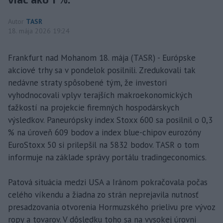
Autor
TASR
18. mája 2026 19:24
Frankfurt nad Mohanom 18. mája (TASR) - Európske
akciové trhy sa v pondelok posilnili. Zredukovali tak
nedávne straty spôsobené tým, že investori
vyhodnocovali vplyv terajších makroekonomických
ťažkostí na projekcie firemných hospodárskych
výsledkov. Paneurópsky index Stoxx 600 sa posilnil o 0,3
% na úroveň 609 bodov a index blue-chipov eurozóny
EuroStoxx 50 si prilepšil na 5832 bodov. TASR o tom
informuje na základe správy portálu tradingeconomics.
Patová situácia medzi USA a Iránom pokračovala počas
celého víkendu a žiadna zo strán neprejavila nutnosť
presadzovania otvorenia Hormuzského prielivu pre vývoz
ropy a tovarov. V dôsledku toho sa na vysokej úrovni