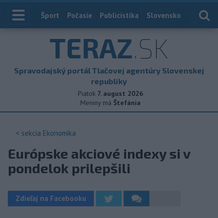
Index
Šport
Počasie
Publicistika
Slovensko
Zahranič
TERAZ
.SK
Spravodajský portál Tlačovej agentúry Slovenskej
republiky
Piatok
7. august 2026
Meniny má
Štefánia
< sekcia
Ekonomika
Európske akciové indexy si v
pondelok prilepšili
Zdieľaj na Facebooku