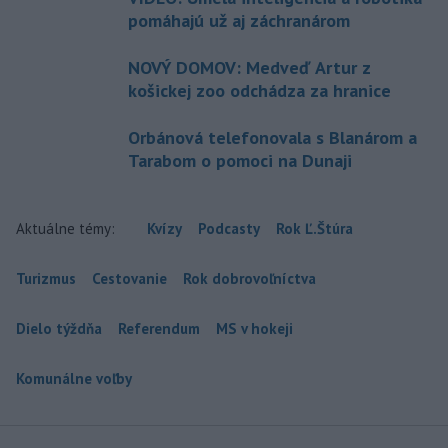
pomáhajú už aj záchranárom
NOVÝ DOMOV: Medveď Artur z
košickej zoo odchádza za hranice
Orbánová telefonovala s Blanárom a
Tarabom o pomoci na Dunaji
Aktuálne témy:
Kvízy
Podcasty
Rok Ľ.Štúra
Turizmus
Cestovanie
Rok dobrovoľníctva
Dielo týždňa
Referendum
MS v hokeji
Komunálne voľby