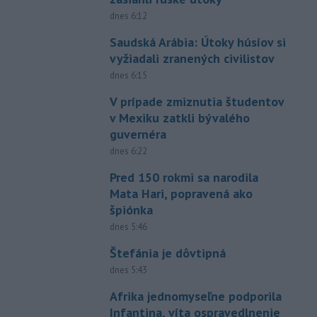
dnes 6:12
Saudská Arábia: Útoky húsíov si
vyžiadali zranených civilistov
dnes 6:15
V prípade zmiznutia študentov
v Mexiku zatkli bývalého
guvernéra
dnes 6:22
Pred 150 rokmi sa narodila
Mata Hari, popravená ako
špiónka
dnes 5:46
Štefánia je dôvtipná
dnes 5:43
Afrika jednomyseľne podporila
Infantina, víta ospravedlnenie