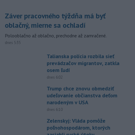
Záver pracovného týždňa má byť
oblačný, mierne sa ochladí
Polooblačno až oblačno, prechodne až zamračené.
dnes 5:35
Talianska polícia rozbila sieť
prevádzačov migrantov, zatkla
osem ľudí
dnes 6:02
Trump chce znovu obmedziť
udeľovanie občianstva deťom
narodeným v USA
dnes 6:10
Zelenskyj: Vláda pomôže
poľnohospodárom, ktorých
zasiahli ruské útoky