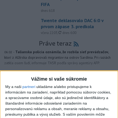
FIFA
dnes 6:18
Twente deklasovalo DAC 6:0 v
prvom zápase 3. predkola
aktualizované
včera 22:03
,
dnes 6:00
Práve teraz
-
Talianska polícia oznámila, že rozbila sieť prevádzačov,
06:02
ktorí z Alžírska dopravovali migrantov na ostrov Sardínia. Pri raziách
zatkla osem ľudí, informuje TASR podľa správy agentúry AFP.
Viac
Vážime si vaše súkromie
Videá a prenosy TASR TV
My a naši
partneri
ukladáme a/alebo pristupujeme k
informáciám na zariadení, napríklad pomocou súborov cookies,
Deväť Slovákov zabojuje na ME v Paríži
a spracúvame osobné údaje, ako sú jedinečné identifikátory a
o čo najlepšie výsledky
štandardné informácie odosielané zariadením na
personalizovanú reklamu a obsah, meranie reklamy a obsahu,
prieskumy publika a vývoj služieb.
S vaším povolením môže
Viac