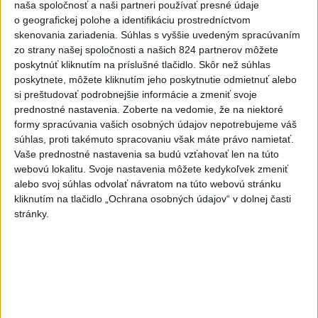
naša spoločnosť a naši partneri používať presné údaje
Najčítanejšie
o geografickej polohe a identifikáciu prostredníctvom
skenovania zariadenia. Súhlas s vyššie uvedeným spracúvaním
6h
24h
7d
zo strany našej spoločnosti a našich 824 partnerov môžete
poskytnúť kliknutím na príslušné tlačidlo. Skôr než súhlas
Kruhová križovatka v Poprade v smere z
1
poskytnete, môžete kliknutím jeho poskytnutie odmietnuť alebo
si preštudovať podrobnejšie informácie a zmeniť svoje
Hozelca bude hotová budúci rok
prednostné nastavenia.
Zoberte na vedomie, že na niektoré
formy spracúvania vašich osobných údajov nepotrebujeme váš
2
Prešovský kraj vyzýva k využitiu bezplatného parkoviska v
súhlas, proti takémuto spracovaniu však máte právo namietať.
Tatrách
Vaše prednostné nastavenia sa budú vzťahovať len na túto
webovú lokalitu. Svoje nastavenia môžete kedykoľvek zmeniť
3
ÚPLNÉ ZATMENIE SLNKA: Časť Európy zahalí tma,
alebo svoj súhlas odvolať návratom na túto webovú stránku
hrozia dôsledky
kliknutím na tlačidlo „Ochrana osobných údajov“ v dolnej časti
stránky.
4
V Košiciach Nad jazerom začína výstavba
chodníka,otvorili aj pumptrack
5
Mesto Martin vypovedalo zmluvy na tri rozpracované
investičné akcie
6
Historik Zajac: Územie Slovenska bolo jadrom poľsko-