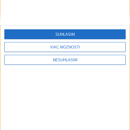
SÚHLASÍM
VIAC MOŽNOSTÍ
NESÚHLASÍM
....