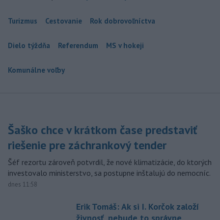
Turizmus
Cestovanie
Rok dobrovoľníctva
Dielo týždňa
Referendum
MS v hokeji
Komunálne voľby
Šaško chce v krátkom čase predstaviť
riešenie pre záchrankový tender
Šéf rezortu zároveň potvrdil, že nové klimatizácie, do ktorých
investovalo ministerstvo, sa postupne inštalujú do nemocníc.
dnes 11:58
Erik Tomáš: Ak si I. Korčok založí
živnosť, nebude to správne