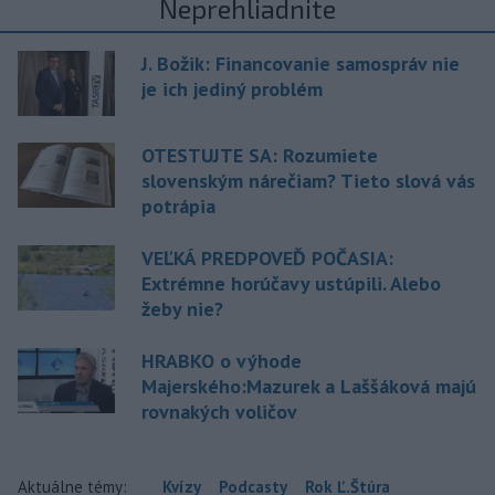
Neprehliadnite
J. Božik: Financovanie samospráv nie
je ich jediný problém
OTESTUJTE SA: Rozumiete
slovenským nárečiam? Tieto slová vás
potrápia
VEĽKÁ PREDPOVEĎ POČASIA:
Extrémne horúčavy ustúpili. Alebo
žeby nie?
HRABKO o výhode
Majerského:Mazurek a Laššáková majú
rovnakých voličov
Aktuálne témy:
Kvízy
Podcasty
Rok Ľ.Štúra