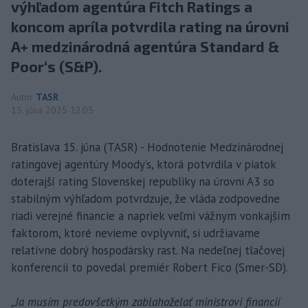
výhľadom agentúra Fitch Ratings a
koncom apríla potvrdila rating na úrovni
A+ medzinárodná agentúra Standard &
Poor‘s (S&P).
Autor
TASR
15. júna 2025 12:05
Bratislava 15. júna (TASR) - Hodnotenie Medzinárodnej
ratingovej agentúry Moody‘s, ktorá potvrdila v piatok
doterajší rating Slovenskej republiky na úrovni A3 so
stabilným výhľadom potvrdzuje, že vláda zodpovedne
riadi verejné financie a napriek veľmi vážnym vonkajším
faktorom, ktoré nevieme ovplyvniť, si udržiavame
relatívne dobrý hospodársky rast. Na nedeľnej tlačovej
konferencii to povedal premiér Robert Fico (Smer-SD).
„Ja musím predovšetkým zablahoželať ministrovi financií