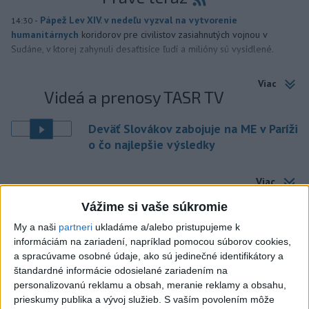
-
Pápež Lev XIV. v nedeľu vyzval na vytvorenie
14:30
humanitárnych
koridorov pre civilistov zasiahnutých vojnou v
Sudáne, v ktorej zahynuli desaťtisíce ľudí a milióny sú vysídlené.
Viac
Videá a prenosy TASR TV
Deväť Slovákov zabojuje na ME v Paríži
o čo najlepšie výsledky
Viac
Najčítanejšie
Vážime si vaše súkromie
6h
24h
7d
My a naši
partneri
ukladáme a/alebo pristupujeme k
informáciám na zariadení, napríklad pomocou súborov cookies,
a spracúvame osobné údaje, ako sú jedinečné identifikátory a
DRÁMA V PARLAMENTE: Poslankyňa
1
štandardné informácie odosielané zariadením na
hádzala do premiéra vajíčka
personalizovanú reklamu a obsah, meranie reklamy a obsahu,
prieskumy publika a vývoj služieb.
S vaším povolením môže
2