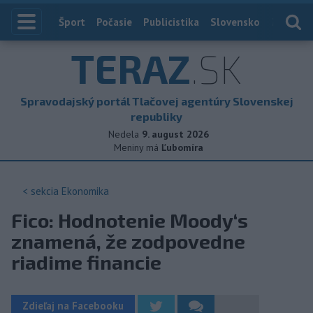
Index
Šport
Počasie
Publicistika
Slovensko
Zahranič
TERAZ
.SK
Spravodajský portál Tlačovej agentúry Slovenskej
republiky
Nedela
9. august 2026
Meniny má
Ľubomíra
< sekcia
Ekonomika
Fico: Hodnotenie Moody‘s
znamená, že zodpovedne
riadime financie
Zdieľaj na Facebooku