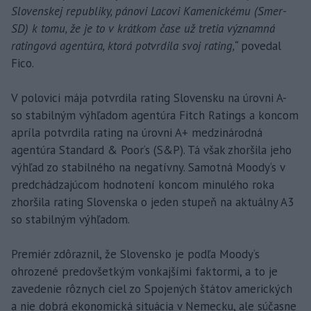
Slovenskej republiky, pánovi Lacovi Kamenickému (Smer-
SD) k tomu, že je to v krátkom čase už tretia významná
ratingová agentúra, ktorá potvrdila svoj rating,“
povedal
Fico.
V polovici mája potvrdila rating Slovensku na úrovni A-
so stabilným výhľadom agentúra Fitch Ratings a koncom
apríla potvrdila rating na úrovni A+ medzinárodná
agentúra Standard & Poor‘s (S&P). Tá však zhoršila jeho
výhľad zo stabilného na negatívny. Samotná Moody‘s v
predchádzajúcom hodnotení koncom minulého roka
zhoršila rating Slovenska o jeden stupeň na aktuálny A3
so stabilným výhľadom.
Premiér zdôraznil, že Slovensko je podľa Moody‘s
ohrozené predovšetkým vonkajšími faktormi, a to je
zavedenie rôznych ciel zo Spojených štátov amerických
a nie dobrá ekonomická situácia v Nemecku, ale súčasne