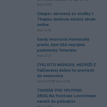
dnes 13:59
Chlapec obvinený zo streľby v
Thajsku sledoval násilný obsah
online
dnes 12:01
Gardy neotvoria Hormuzský
prieliv, kým USA neprijmú
podmienky Teheránu
dnes 12:25
CYKLISTU NAPADOL MEDVEĎ:Z
Valčianskej doliny ho previezli
do nemocnice
aktualizované
dnes 12:59
,
dnes 13:41
TAXIKÁR POD VPLYVOM
DROG:Na festivale Lovestream
narazil do policajtov
dnes 12:30