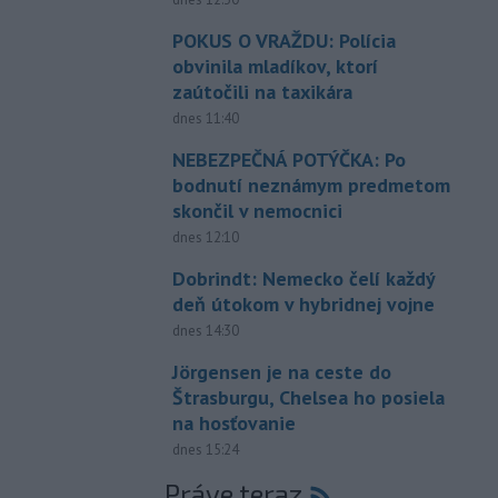
POKUS O VRAŽDU: Polícia
obvinila mladíkov, ktorí
zaútočili na taxikára
dnes 11:40
NEBEZPEČNÁ POTÝČKA: Po
bodnutí neznámym predmetom
skončil v nemocnici
dnes 12:10
Dobrindt: Nemecko čelí každý
deň útokom v hybridnej vojne
dnes 14:30
Jörgensen je na ceste do
Štrasburgu, Chelsea ho posiela
na hosťovanie
dnes 15:24
Práve teraz