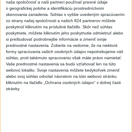
Festival Lovestream 2026 pokračuje, druhý deň zakončil
naša spoločnosť a naši partneri používať presné údaje
Robbie Williams
o geografickej polohe a identifikáciu prostredníctvom
skenovania zariadenia. Súhlas s vyššie uvedeným spracúvaním
3
Skončili ďalšie desiatky menších pôšt, samosprávam sa
zo strany našej spoločnosti a našich 824 partnerov môžete
to nepáči
poskytnúť kliknutím na príslušné tlačidlo. Skôr než súhlas
poskytnete, môžete kliknutím jeho poskytnutie odmietnuť alebo
4
Darina Pačutová pomáha pacientom vo Vranove nad
si preštudovať podrobnejšie informácie a zmeniť svoje
Topľou slovom
prednostné nastavenia.
Zoberte na vedomie, že na niektoré
formy spracúvania vašich osobných údajov nepotrebujeme váš
5
CYKLISTU NAPADOL MEDVEĎ:Z Valčianskej doliny ho
súhlas, proti takémuto spracovaniu však máte právo namietať.
previezli do nemocnice
Vaše prednostné nastavenia sa budú vzťahovať len na túto
webovú lokalitu. Svoje nastavenia môžete kedykoľvek zmeniť
6
OTESTUJTE SA: Rozumiete slovenským nárečiam? Tieto
alebo svoj súhlas odvolať návratom na túto webovú stránku
slová vás potrápia
kliknutím na tlačidlo „Ochrana osobných údajov“ v dolnej časti
stránky.
7
Najmenej 21 mŕtvych po zrážke dvoch autobusov na juhu
Nigeru
Najnovšie správy na Teraz.sk
Vyhlásenia