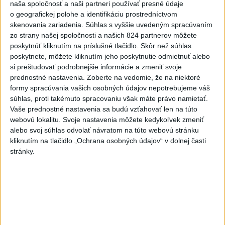
naša spoločnosť a naši partneri používať presné údaje
Viac
o geografickej polohe a identifikáciu prostredníctvom
Videá a prenosy TASR TV
skenovania zariadenia. Súhlas s vyššie uvedeným spracúvaním
zo strany našej spoločnosti a našich 824 partnerov môžete
Deväť Slovákov zabojuje na ME v Paríži
poskytnúť kliknutím na príslušné tlačidlo. Skôr než súhlas
poskytnete, môžete kliknutím jeho poskytnutie odmietnuť alebo
o čo najlepšie výsledky
si preštudovať podrobnejšie informácie a zmeniť svoje
prednostné nastavenia.
Zoberte na vedomie, že na niektoré
Viac
formy spracúvania vašich osobných údajov nepotrebujeme váš
Najčítanejšie
súhlas, proti takémuto spracovaniu však máte právo namietať.
Vaše prednostné nastavenia sa budú vzťahovať len na túto
6h
24h
7d
webovú lokalitu. Svoje nastavenia môžete kedykoľvek zmeniť
alebo svoj súhlas odvolať návratom na túto webovú stránku
kliknutím na tlačidlo „Ochrana osobných údajov“ v dolnej časti
Do Bulharska vnikol dron a vybuchol v
1
stránky.
blízkosti hraníc s Rumunskom
2
Na Kamzíku v Bratislave v sobotu otvoria nové Šantisko
pre deti
3
ČIASTOČNÉ ZATMENIE SLNKA: Pozorovať sa bude dať v
stredu