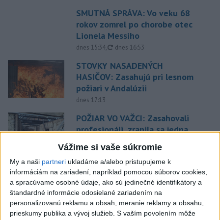
SMUTNÁ SPRÁVA: Vo veku 68
rokov zomrel po chorobe otec
Lionela Messiho
aktualizované
dnes 15:34
,
dnes 16:53
STOVKY NASADENÝCH
HASIČOV: Zasahujú pri lesnom
požiari v Andalúzii
dnes 17:13
POŽIAR VO VAŽCI: Zasahovali
profesionáli, zranila sa jedna
osoba
Vážime si vaše súkromie
dnes 15:42
My a naši
partneri
ukladáme a/alebo pristupujeme k
Práve teraz
informáciám na zariadení, napríklad pomocou súborov cookies,
a spracúvame osobné údaje, ako sú jedinečné identifikátory a
-
Na Skalke pri Kremnici pomáhali horskí záchranári v
17:17
štandardné informácie odosielané zariadením na
sobotu
20-ročnému poľskému lezcovi, ktorý vypadol z ferratovej
personalizovanú reklamu a obsah, meranie reklamy a obsahu,
cesty a poranil si obe kolená.
prieskumy publika a vývoj služieb.
S vaším povolením môže