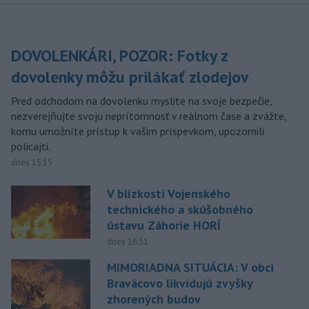
DOVOLENKÁRI, POZOR: Fotky z
dovolenky môžu prilákať zlodejov
Pred odchodom na dovolenku myslite na svoje bezpečie,
nezverejňujte svoju neprítomnosť v reálnom čase a zvážte,
komu umožníte prístup k vašim príspevkom, upozornili
policajti.
dnes 15:15
V blízkosti Vojenského
technického a skúšobného
ústavu Záhorie HORÍ
dnes 16:51
MIMORIADNA SITUÁCIA: V obci
Braväcovo likvidujú zvyšky
zhorených budov