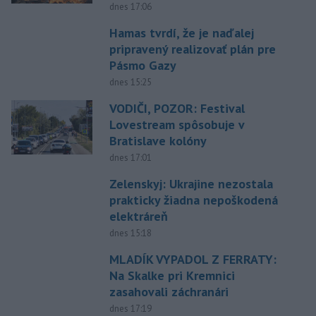
dnes 17:06
Hamas tvrdí, že je naďalej
pripravený realizovať plán pre
Pásmo Gazy
dnes 15:25
VODIČI, POZOR: Festival
Lovestream spôsobuje v
Bratislave kolóny
dnes 17:01
Zelenskyj: Ukrajine nezostala
prakticky žiadna nepoškodená
elektráreň
dnes 15:18
MLADÍK VYPADOL Z FERRATY:
Na Skalke pri Kremnici
zasahovali záchranári
dnes 17:19