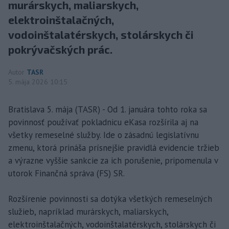
murárskych, maliarskych,
elektroinštalačných,
vodoinštalatérskych, stolárskych či
pokrývačských prác.
Autor
TASR
5. mája 2026 10:15
Bratislava 5. mája (TASR) - Od 1. januára tohto roka sa
povinnosť používať pokladnicu eKasa rozšírila aj na
všetky remeselné služby. Ide o zásadnú legislatívnu
zmenu, ktorá prináša prísnejšie pravidlá evidencie tržieb
a výrazne vyššie sankcie za ich porušenie, pripomenula v
utorok Finančná správa (FS) SR.
Rozšírenie povinnosti sa dotýka všetkých remeselných
služieb, napríklad murárskych, maliarskych,
elektroinštalačných, vodoinštalatérskych, stolárskych či