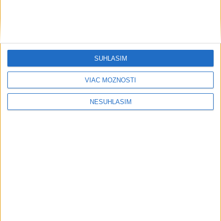
....
SÚHLASÍM
VIAC MOŽNOSTÍ
NESÚHLASÍM
....