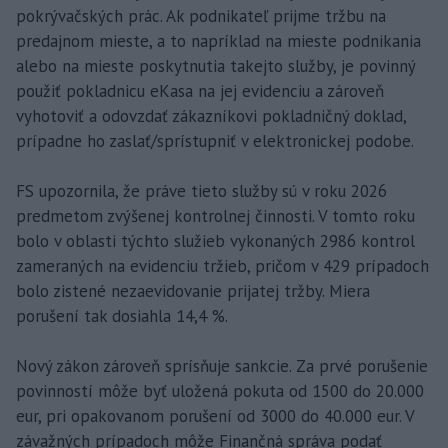
pokrývačských prác. Ak podnikateľ prijme tržbu na
predajnom mieste, a to napríklad na mieste podnikania
alebo na mieste poskytnutia takejto služby, je povinný
použiť pokladnicu eKasa na jej evidenciu a zároveň
vyhotoviť a odovzdať zákazníkovi pokladničný doklad,
prípadne ho zaslať/sprístupniť v elektronickej podobe.
FS upozornila, že práve tieto služby sú v roku 2026
predmetom zvýšenej kontrolnej činnosti. V tomto roku
bolo v oblasti týchto služieb vykonaných 2986 kontrol
zameraných na evidenciu tržieb, pričom v 429 prípadoch
bolo zistené nezaevidovanie prijatej tržby. Miera
porušení tak dosiahla 14,4 %.
Nový zákon zároveň sprísňuje sankcie. Za prvé porušenie
povinností môže byť uložená pokuta od 1500 do 20.000
eur, pri opakovanom porušení od 3000 do 40.000 eur. V
závažných prípadoch môže Finančná správa podať