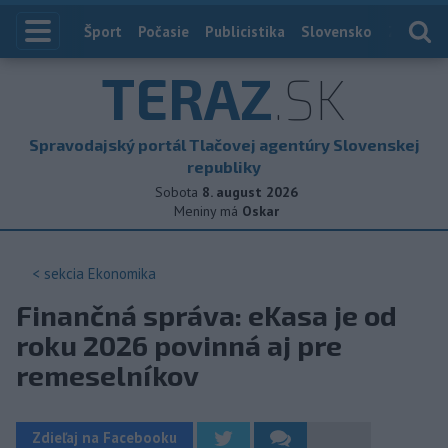
Index
Šport
Počasie
Publicistika
Slovensko
Zahranič
TERAZ
.SK
Spravodajský portál Tlačovej agentúry Slovenskej
republiky
Sobota
8. august 2026
Meniny má
Oskar
< sekcia
Ekonomika
Finančná správa: eKasa je od
roku 2026 povinná aj pre
remeselníkov
Zdieľaj na Facebooku