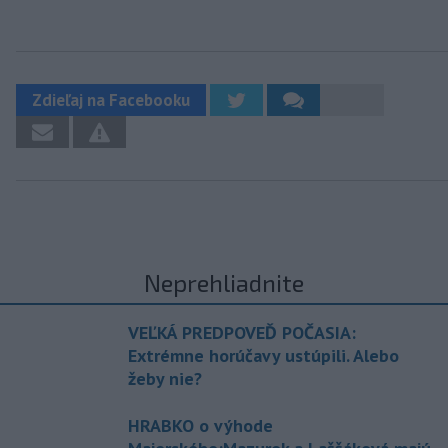
Zdieľaj na Facebooku
Neprehliadnite
VEĽKÁ PREDPOVEĎ POČASIA:
Extrémne horúčavy ustúpili. Alebo
žeby nie?
HRABKO o výhode