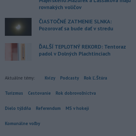
Majerského:Mazurek a Laššáková majú
rovnakých voličov
ČIASTOČNÉ ZATMENIE SLNKA:
Pozorovať sa bude dať v stredu
ĎALŠÍ TEPLOTNÝ REKORD: Tentoraz
padol v Dolných Plachtinciach
Aktuálne témy:
Kvízy
Podcasty
Rok Ľ.Štúra
Turizmus
Cestovanie
Rok dobrovoľníctva
Dielo týždňa
Referendum
MS v hokeji
Komunálne voľby