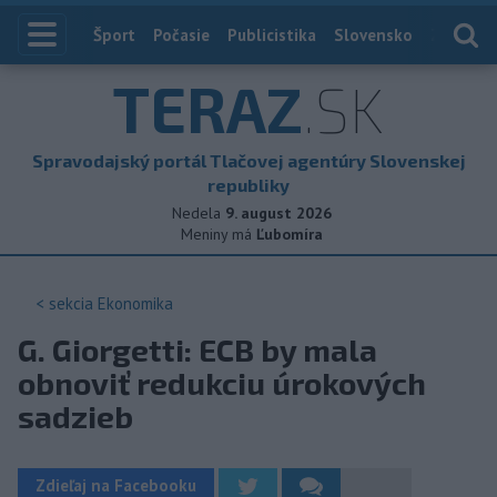
Index
Šport
Počasie
Publicistika
Slovensko
Zahranič
TERAZ
.SK
Spravodajský portál Tlačovej agentúry Slovenskej
republiky
Nedela
9. august 2026
Meniny má
Ľubomíra
< sekcia
Ekonomika
G. Giorgetti: ECB by mala
obnoviť redukciu úrokových
sadzieb
Zdieľaj na Facebooku