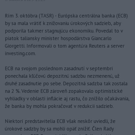
Rím 3. októbra (TASR) - Európska centrálna banka (ECB)
by sa mala vrátiť k znižovaniu úrokových sadzieb, aby
podporila takmer stagnujúcu ekonomiku. Povedal to v
piatok taliansky minister hospodárstva Giancarlo
Giorgetti. Informovali o tom agentúra Reuters a server
investing.com.
ECB na svojom poslednom zasadnutí v septembri
ponechala kľúčovú depozitnú sadzbu nezmenenú, už
druhé zasadnutie po sebe. Depozitná sadzba tak zostala
na 2 %. Vedenie ECB zároveň zopakovalo optimistické
vyhliadky v oblasti inflácie aj rastu, čo znížilo očakávania,
že banka by mohla pokračovať v redukcii sadzieb.
Niektorí predstavitelia ECB však neskôr uviedli, že
úrokové sadzby by sa mohli opäť znížiť. Člen Rady