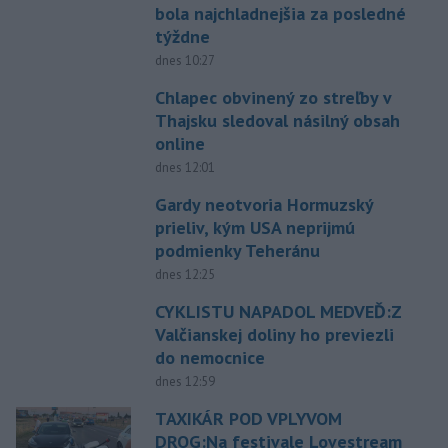
bola najchladnejšia za posledné
týždne
dnes 10:27
Chlapec obvinený zo streľby v
Thajsku sledoval násilný obsah
online
dnes 12:01
Gardy neotvoria Hormuzský
prieliv, kým USA neprijmú
podmienky Teheránu
dnes 12:25
CYKLISTU NAPADOL MEDVEĎ:Z
Valčianskej doliny ho previezli
do nemocnice
dnes 12:59
TAXIKÁR POD VPLYVOM
DROG:Na festivale Lovestream