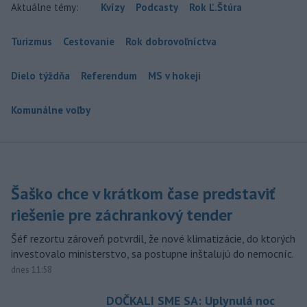
Aktuálne témy:
Kvízy
Podcasty
Rok Ľ.Štúra
Turizmus
Cestovanie
Rok dobrovoľníctva
Dielo týždňa
Referendum
MS v hokeji
Komunálne voľby
Šaško chce v krátkom čase predstaviť
riešenie pre záchrankový tender
Šéf rezortu zároveň potvrdil, že nové klimatizácie, do ktorých
investovalo ministerstvo, sa postupne inštalujú do nemocníc.
dnes 11:58
DOČKALI SME SA: Uplynulá noc