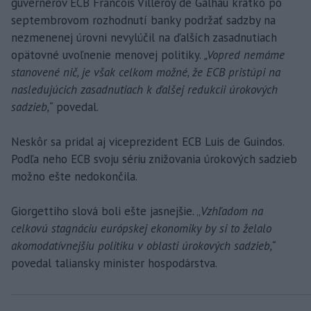
guvernérov ECB Francois Villeroy de Galhau krátko po
septembrovom rozhodnutí banky podržať sadzby na
nezmenenej úrovni nevylúčil na ďalších zasadnutiach
opätovné uvoľnenie menovej politiky.
„Vopred nemáme
stanovené nič, je však celkom možné, že ECB pristúpi na
nasledujúcich zasadnutiach k ďalšej redukcii úrokových
sadzieb,“
povedal.
Neskôr sa pridal aj viceprezident ECB Luis de Guindos.
Podľa neho ECB svoju sériu znižovania úrokových sadzieb
možno ešte nedokončila.
Giorgettiho slová boli ešte jasnejšie. „
Vzhľadom na
celkovú stagnáciu európskej ekonomiky by si to želalo
akomodatívnejšiu politiku v oblasti úrokových sadzieb,“
povedal taliansky minister hospodárstva.