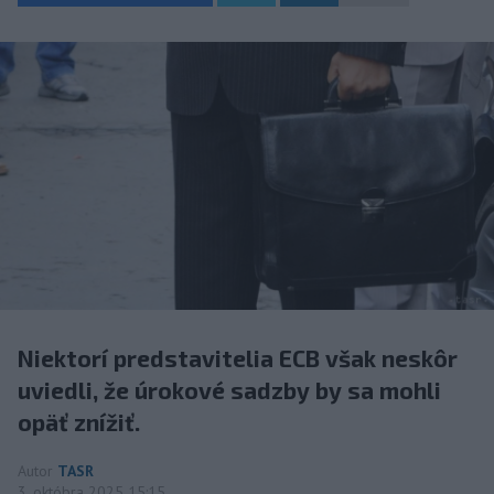
Niektorí predstavitelia ECB však neskôr
uviedli, že úrokové sadzby by sa mohli
opäť znížiť.
Autor
TASR
3. októbra 2025 15:15