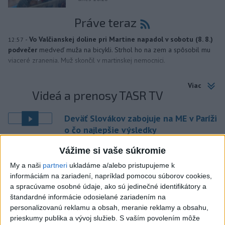
Práve teraz
-
Vo Valčianskej doline pri Martine napadol v sobotu (8. 8.)
12:57
podvečer
medveď muža na bicykli. Strhol ho na zem a spôsobil mu
viaceré zranenia. Muž skončil v martinskej nemocnici.
Viac
Videá a prenosy TASR TV
Deväť Slovákov zabojuje na ME v Paríži
o čo najlepšie výsledky
Vážime si vaše súkromie
Viac
My a naši
partneri
ukladáme a/alebo pristupujeme k
Najčítanejšie
informáciám na zariadení, napríklad pomocou súborov cookies,
a spracúvame osobné údaje, ako sú jedinečné identifikátory a
6h
24h
7d
štandardné informácie odosielané zariadením na
personalizovanú reklamu a obsah, meranie reklamy a obsahu,
DRÁMA V PARLAMENTE: Poslankyňa
1
prieskumy publika a vývoj služieb.
S vaším povolením môže