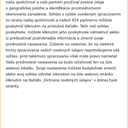
hádzala do premiéra vajíčka
naša spoločnosť a naši partneri používať presné údaje
o geografickej polohe a identifikáciu prostredníctvom
2
skenovania zariadenia. Súhlas s vyššie uvedeným spracúvaním
Festival Lovestream 2026 pokračuje, druhý deň zakončil
zo strany našej spoločnosti a našich 824 partnerov môžete
Robbie Williams
poskytnúť kliknutím na príslušné tlačidlo. Skôr než súhlas
3
poskytnete, môžete kliknutím jeho poskytnutie odmietnuť alebo
Skončili ďalšie desiatky menších pôšt, samosprávam sa
si preštudovať podrobnejšie informácie a zmeniť svoje
to nepáči
prednostné nastavenia.
Zoberte na vedomie, že na niektoré
4
formy spracúvania vašich osobných údajov nepotrebujeme váš
VEĽKÁ PREDPOVEĎ POČASIA: Extrémne horúčavy
súhlas, proti takémuto spracovaniu však máte právo namietať.
ustúpili. Alebo žeby nie?
Vaše prednostné nastavenia sa budú vzťahovať len na túto
5
webovú lokalitu. Svoje nastavenia môžete kedykoľvek zmeniť
SMRŤ V HORÁCH: V Západných Tatrách zomrel 76-ročný
alebo svoj súhlas odvolať návratom na túto webovú stránku
turista
kliknutím na tlačidlo „Ochrana osobných údajov“ v dolnej časti
6
stránky.
OTESTUJTE SA: Rozumiete slovenským nárečiam? Tieto
slová vás potrápia
7
Najmenej 21 mŕtvych po zrážke dvoch autobusov na juhu
Nigeru