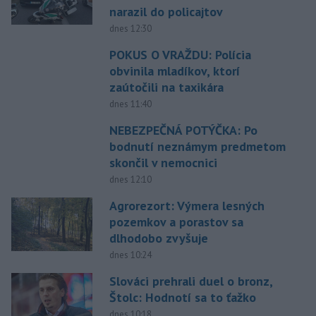
narazil do policajtov
dnes 12:30
POKUS O VRAŽDU: Polícia
obvinila mladíkov, ktorí
zaútočili na taxikára
dnes 11:40
NEBEZPEČNÁ POTÝČKA: Po
bodnutí neznámym predmetom
skončil v nemocnici
dnes 12:10
Agrorezort: Výmera lesných
pozemkov a porastov sa
dlhodobo zvyšuje
dnes 10:24
Slováci prehrali duel o bronz,
Štolc: Hodnotí sa to ťažko
dnes 10:18