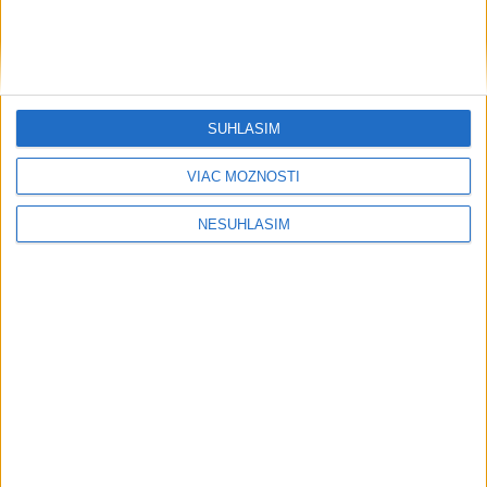
SÚHLASÍM
VIAC MOŽNOSTÍ
NESÚHLASÍM
....