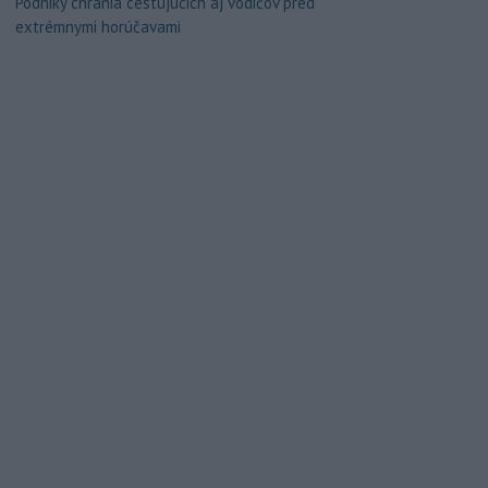
Podniky chránia cestujúcich aj vodičov pred
extrémnymi horúčavami