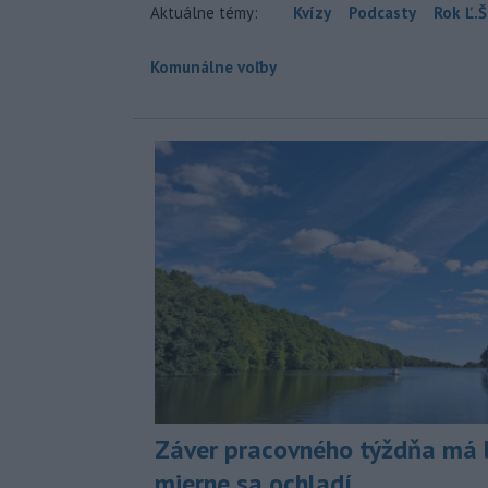
Aktuálne témy:
Kvízy
Podcasty
Rok Ľ.Š
Komunálne voľby
Záver pracovného týždňa má b
mierne sa ochladí