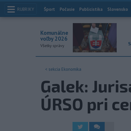
RUBRIKY
Index
Šport
Počasie
Publicistika
Slovensko
Komunálne
voľby 2026
S
Všetky správy
< sekcia
Ekonomika
Galek: Juris
ÚRSO pri ce