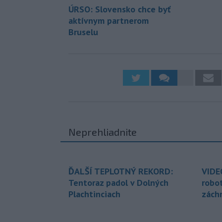
ÚRSO: Slovensko chce byť
aktívnym partnerom
Bruselu
Neprehliadnite
ĎALŠÍ TEPLOTNÝ REKORD:
VIDE
Tentoraz padol v Dolných
robo
Plachtinciach
zách