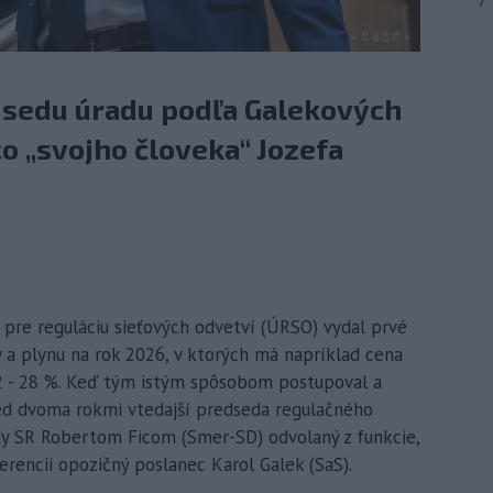
7
dsedu úradu podľa Galekových
co „svojho človeka“ Jozefa
 pre reguláciu sieťových odvetví (ÚRSO) vydal prvé
 a plynu na rok 2026, v ktorých má napríklad cena
2 - 28 %. Keď tým istým spôsobom postupoval a
ed dvoma rokmi vtedajší predseda regulačného
ády SR Robertom Ficom (Smer-SD) odvolaný z funkcie,
erencii opozičný poslanec Karol Galek (SaS).