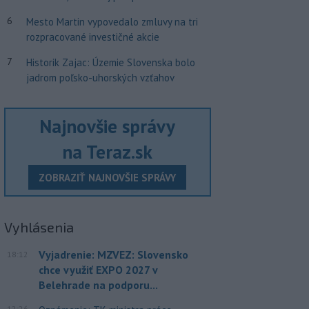
6
Mesto Martin vypovedalo zmluvy na tri
rozpracované investičné akcie
7
Historik Zajac: Územie Slovenska bolo
jadrom poľsko-uhorských vzťahov
Najnovšie správy
na Teraz.sk
ZOBRAZIŤ NAJNOVŠIE SPRÁVY
Vyhlásenia
Vyjadrenie: MZVEZ: Slovensko
18:12
chce využiť EXPO 2027 v
Belehrade na podporu...
12:26