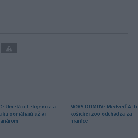
O: Umelá inteligencia a
NOVÝ DOMOV: Medveď Artu
tika pomáhajú už aj
košickej zoo odchádza za
ranárom
hranice