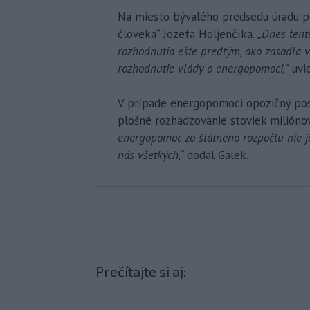
Na miesto bývalého predsedu úradu po
človeka“ Jozefa Holjenčíka.
„Dnes tent
rozhodnutia ešte predtým, ako zasadla v
rozhodnutie vlády o energopomoci,“
uvie
V prípade energopomoci opozičný posl
plošné rozhadzovanie stoviek miliónov
energopomoc zo štátneho rozpočtu nie je
nás všetkých,“
dodal Galek.
Prečítajte si aj: