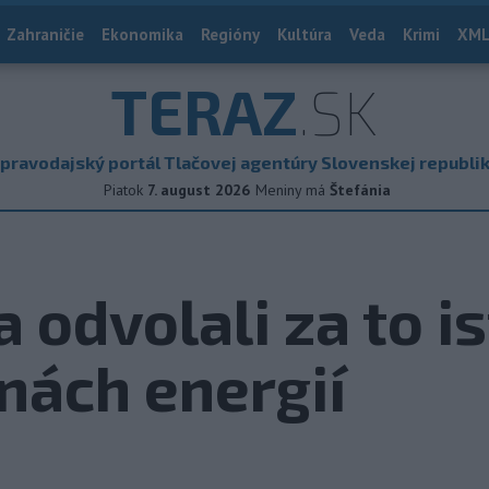
Zahraničie
Ekonomika
Regióny
Kultúra
Veda
Krimi
XML
TERAZ
.SK
pravodajský portál Tlačovej agentúry Slovenskej republi
Piatok
7. august 2026
Meniny má
Štefánia
a odvolali za to is
nách energií