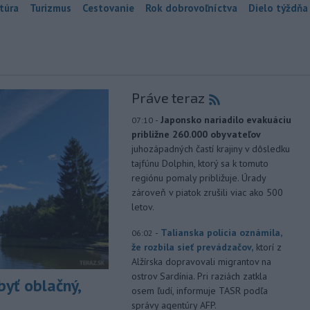
túra
Turizmus
Cestovanie
Rok dobrovoľníctva
Dielo týždňa
Práve teraz
-
Japonsko nariadilo evakuáciu
07:10
približne 260.000 obyvateľov
juhozápadných častí krajiny v dôsledku
tajfúnu Dolphin, ktorý sa k tomuto
regiónu pomaly približuje. Úrady
zároveň v piatok zrušili viac ako 500
letov.
-
Talianska polícia oznámila,
06:02
že rozbila sieť prevádzačov,
ktorí z
Alžírska dopravovali migrantov na
ostrov Sardínia. Pri raziách zatkla
yť oblačný,
osem ľudí, informuje TASR podľa
správy agentúry AFP.