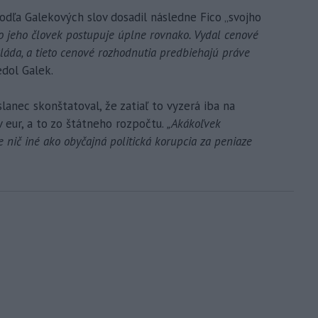
dľa Galekových slov dosadil následne Fico „svojho
o jeho človek postupuje úplne rovnako. Vydal cenové
láda, a tieto cenové rozhodnutia predbiehajú práve
dol Galek.
anec skonštatoval, že zatiaľ to vyzerá iba na
 eur, a to zo štátneho rozpočtu.
„Akákoľvek
 nič iné ako obyčajná politická korupcia za peniaze