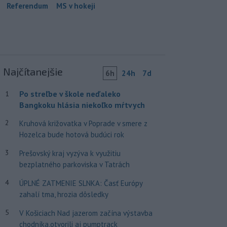
Referendum
MS v hokeji
Najčítanejšie
6h
24h
7d
Po streľbe v škole neďaleko
1
Bangkoku hlásia niekoľko mŕtvych
2
Kruhová križovatka v Poprade v smere z
Hozelca bude hotová budúci rok
3
Prešovský kraj vyzýva k využitiu
bezplatného parkoviska v Tatrách
4
ÚPLNÉ ZATMENIE SLNKA: Časť Európy
zahalí tma, hrozia dôsledky
5
V Košiciach Nad jazerom začína výstavba
chodníka,otvorili aj pumptrack