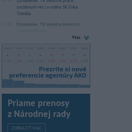
Oznámenie: TK ministra práce,
sociálnych vecí a rodiny SR Erika
Tomáša
12:11
Oznámenie: TK ministra investícií
Samuela Migaľa
Viac
Priame prenosy
z Národnej rady
ZOBRAZIŤ VIAC