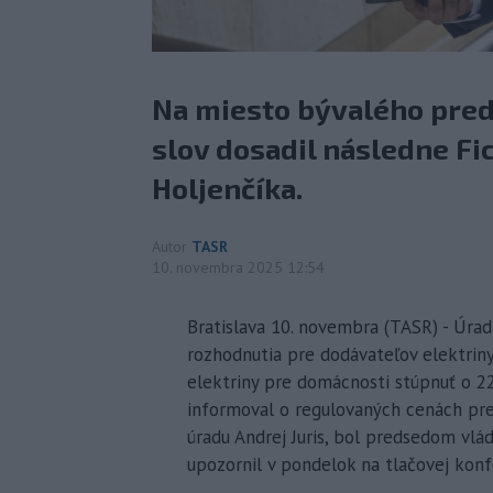
Na miesto bývalého pre
slov dosadil následne Fi
Holjenčíka.
Autor
TASR
10. novembra 2025 12:54
Bratislava 10. novembra (TASR) - Úrad
rozhodnutia pre dodávateľov elektriny
elektriny pre domácnosti stúpnuť o 2
informoval o regulovaných cenách pr
úradu Andrej Juris, bol predsedom vl
upozornil v pondelok na tlačovej konf