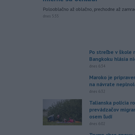
Polooblačno až oblačno, prechodne až zamra
dnes 5:35
Po streľbe v škole
Bangkoku hlásia n
dnes 6:34
Maroko je priprave
na návrate neplno
dnes 6:32
Talianska polícia ro
prevádzačov migran
osem ľudí
dnes 6:02
Trump chce znovu 