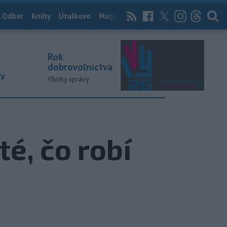
 Odber
Knihy
Útulkovo
Magazín
News Now
Archív
TASR
Rok
dobrovoľníctva
ky
Všetky správy
té, čo robí