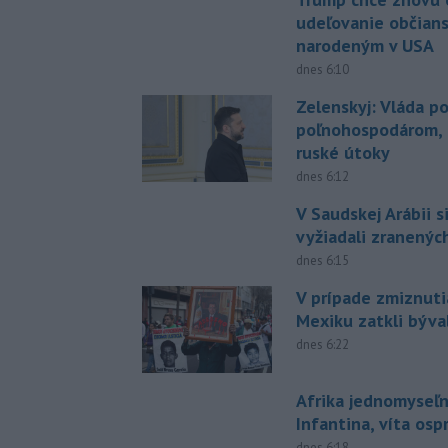
udeľovanie občian
narodeným v USA
dnes 6:10
Zelenskyj: Vláda 
poľnohospodárom, k
ruské útoky
dnes 6:12
V Saudskej Arábii s
vyžiadali zranených
dnes 6:15
V prípade zmiznuti
Mexiku zatkli býv
dnes 6:22
Afrika jednomyseľn
Infantina, víta os
dnes 6:18