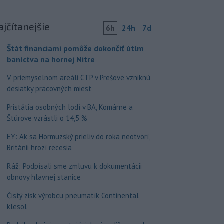
ajčítanejšie
6h
24h
7d
Štát financiami pomôže dokončiť útlm
baníctva na hornej Nitre
V priemyselnom areáli CTP v Prešove vzniknú
desiatky pracovných miest
Pristátia osobných lodí v BA, Komárne a
Štúrove vzrástli o 14,5 %
EY: Ak sa Hormuzský prieliv do roka neotvorí,
Británii hrozí recesia
Ráž: Podpísali sme zmluvu k dokumentácii
obnovy hlavnej stanice
Čistý zisk výrobcu pneumatík Continental
klesol