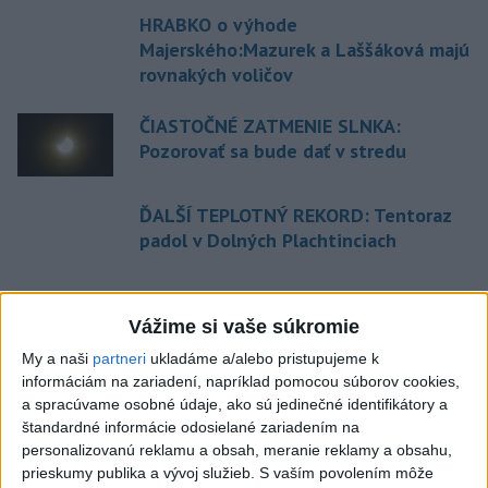
HRABKO o výhode
Majerského:Mazurek a Laššáková majú
rovnakých voličov
ČIASTOČNÉ ZATMENIE SLNKA:
Pozorovať sa bude dať v stredu
ĎALŠÍ TEPLOTNÝ REKORD: Tentoraz
padol v Dolných Plachtinciach
Aktuálne témy:
Kvízy
Podcasty
Rok Ľ.Štúra
Vážime si vaše súkromie
My a naši
partneri
ukladáme a/alebo pristupujeme k
Turizmus
Cestovanie
Rok dobrovoľníctva
informáciám na zariadení, napríklad pomocou súborov cookies,
a spracúvame osobné údaje, ako sú jedinečné identifikátory a
Dielo týždňa
Referendum
MS v hokeji
štandardné informácie odosielané zariadením na
personalizovanú reklamu a obsah, meranie reklamy a obsahu,
prieskumy publika a vývoj služieb.
S vaším povolením môže
Komunálne voľby