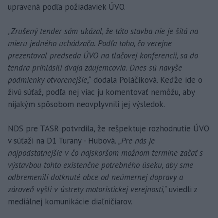
upravená podľa požiadaviek ÚVO.
„
Zrušený tender sám ukázal, že táto stavba nie je šitá na
mieru jedného uchádzača. Podľa toho, čo verejne
prezentoval predseda ÚVO na tlačovej konferencii, sa do
tendra prihlásili dvaja záujemcovia. Dnes sú navyše
podmienky otvorenejšie
,“ dodala Poláčiková. Keďže ide o
živú súťaž, podľa nej viac ju komentovať nemôžu, aby
nijakým spôsobom neovplyvnili jej výsledok.
NDS pre TASR potvrdila, že rešpektuje rozhodnutie ÚVO
v súťaži na D1 Turany - Hubová.
„Pre nás je
najpodstatnejšie v čo najskoršom možnom termíne začať s
výstavbou tohto existenčne potrebného úseku, aby sme
odbremenili dotknuté obce od neúmernej dopravy a
zároveň vyšli v ústrety motoristickej verejnosti,“
uviedli z
mediálnej komunikácie diaľničiarov.