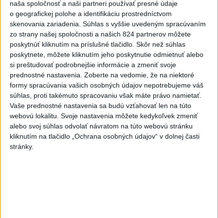
naša spoločnosť a naši partneri používať presné údaje
o geografickej polohe a identifikáciu prostredníctvom
skenovania zariadenia. Súhlas s vyššie uvedeným spracúvaním
zo strany našej spoločnosti a našich 824 partnerov môžete
poskytnúť kliknutím na príslušné tlačidlo. Skôr než súhlas
Fico: Suchá musia viesť k razantnejšej
poskytnete, môžete kliknutím jeho poskytnutie odmietnuť alebo
si preštudovať podrobnejšie informácie a zmeniť svoje
ochrane vody na Slovensku
prednostné nastavenia.
Zoberte na vedomie, že na niektoré
formy spracúvania vašich osobných údajov nepotrebujeme váš
Podľa neho zmenená ústava a zákaz vývozu vody zo
súhlas, proti takémuto spracovaniu však máte právo namietať.
Slovenska do zahraničia potrubím či cisternami nestačí.
Vaše prednostné nastavenia sa budú vzťahovať len na túto
včera 21:39
webovú lokalitu. Svoje nastavenia môžete kedykoľvek zmeniť
alebo svoj súhlas odvolať návratom na túto webovú stránku
DRÁMA V PARLAMENTE:
kliknutím na tlačidlo „Ochrana osobných údajov“ v dolnej časti
Poslankyňa hádzala do
stránky.
premiéra vajíčka
včera 20:16
Typ dronu, ktorý vybuchol v
Bulharsku, využíva ukrajinská
armáda
aktualizované
včera 18:43
,
včera 19:29