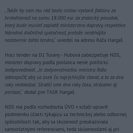
„
Takže by som mu rád touto cestou vystavil faktúru za
tvrdohlavosť na sumu 18.000 eur za znalecký posudok,
ktorý bude musieť zaplatiť ministerstvo dopravy, respektíve
Národná diaľničná spoločnosť, pretože neobhájila
nastavenie tohto tendra
,“ uviedol na adresu Ráža Hargaš.
Hoci tender na D1 Turany - Hubová zabezpečuje NDS,
minister dopravy podľa poslanca nesie politickú
zodpovednosť. „
Je zodpovednosťou ministra Ráža
zabezpečiť, aby sa úsek čo najrýchlejšie staval, a to za dva
roky nedokázal. Stratili sme dva roky času, strácame aj
peniaze
,“ dodal pre TASR Hargaš.
NDS má podľa rozhodnutia ÚVO v súťaži upraviť
podmienku účasti týkajúcu sa technickej alebo odbornej
spôsobilosti tak, aby sa skúsenosť preukazovala
samostatnými referenciami, teda skúsenosťami aj pri