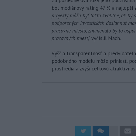
Za posledné dva roky jeho používania
bol mediánový rating 47 % a najlepší
projekty môžu byť takto kvalitné, ak by 
podporených investíciách dosiahnuť ma
pracovné miesto, znamenalo by to úspo
pracovných miest,"
vyčíslil Mach.
Vyššia transparentnosť a predvídateľn
podobného modelu môže priniesť, podľ
prostredia a zvýši celkovú atraktívnosť