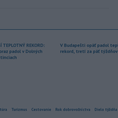
Í TEPLOTNÝ REKORD:
V Budapešti opäť padol tep
oraz padol v Dolných
rekord, tretí za päť týždňov
tinciach
túra
Turizmus
Cestovanie
Rok dobrovoľníctva
Dielo týždňa