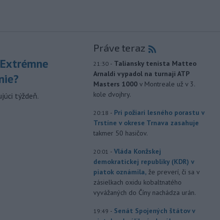
Práve teraz
 Extrémne
-
Taliansky tenista Matteo
21:30
Arnaldi vypadol na turnaji ATP
nie?
Masters 1000
v Montreale už v 3.
kole dvojhry.
júci týždeň.
-
Pri požiari lesného porastu v
20:18
Trstíne v okrese Trnava zasahuje
takmer 50 hasičov.
-
Vláda Konžskej
20:01
demokratickej republiky (KDR) v
piatok oznámila,
že preverí, či sa v
zásielkach oxidu kobaltnatého
vyvážaných do Číny nachádza urán.
-
Senát Spojených štátov v
19:49