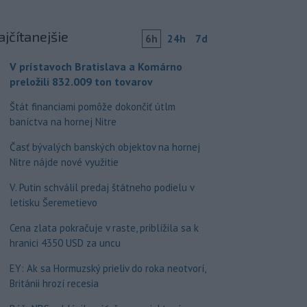
ajčítanejšie
6h
24h
7d
V prístavoch Bratislava a Komárno
preložili 832.009 ton tovarov
Štát financiami pomôže dokončiť útlm
baníctva na hornej Nitre
Časť bývalých banských objektov na hornej
Nitre nájde nové využitie
V. Putin schválil predaj štátneho podielu v
letisku Šeremetievo
Cena zlata pokračuje v raste, priblížila sa k
hranici 4350 USD za uncu
EY: Ak sa Hormuzský prieliv do roka neotvorí,
Británii hrozí recesia