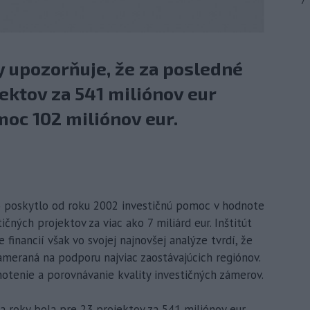
7
ky upozorňuje, že za posledné
jektov za 541 miliónov eur
oc 102 miliónov eur.
ko poskytlo od roku 2002 investičnú pomoc v hodnote
ičných projektov za viac ako 7 miliárd eur. Inštitút
e financií však vo svojej najnovšej analýze tvrdí, že
eraná na podporu najviac zaostávajúcich regiónov.
otenie a porovnávanie kvality investičných zámerov.
va roky bola pre 23 projektov za 541 miliónov eur