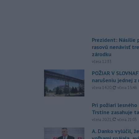
Prezident: Násilie
rasovú nenávisť tr
zárodku
včera 12:33
POŽIAR V SLOVNAFT
narušeniu jednej z 
aktualizovan
včera 14:20
,
včera 15:46
Pri požiari lesného
Trstíne zasahuje t
aktualizovan
včera 20:21
,
včera 21:05
A. Danko vylúčil, ž
voľbami spájala, a