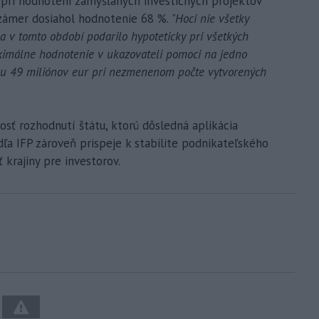
 pri hodnotení zamýšľaných investičných projektov
 zámer dosiahol hodnotenie 68 %.
"Hoci nie všetky
sa v tomto období podarilo hypoteticky pri všetkých
ximálne hodnotenie v ukazovateli pomoci na jedno
ru 49 miliónov eur pri nezmenenom počte vytvorených
osť rozhodnutí štátu, ktorú dôsledná aplikácia
a IFP zároveň prispeje k stabilite podnikateľského
 krajiny pre investorov.