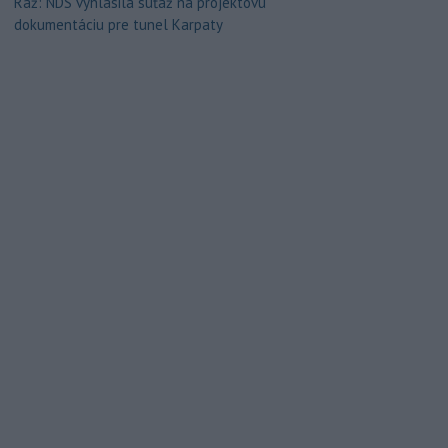
Ráž: NDS vyhlásila súťaž na projektovú
dokumentáciu pre tunel Karpaty