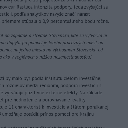
ov eur. Rastúca intenzita podpory, teda zvyšujúci sa
stícii, podľa analytikov navyše značí nárast
 v priemere stúpala o 0,9 percentuálneho bodu ročne.
al na západné a stredné Slovensko, kde sa vytvorila aj
ému dopytu po pomoci je tvorba pracovných miest na
ď pomoc na jedno miesto na východnom Slovensku od
šia ako v regiónoch s nižšou nezamestnanosťou,"
i by malo byť podľa inštitútu cieľom investičnej
 rozdielov medzi regiónmi, podpora investícií s
é vytvárajú pozitívne externé efekty. Na základe
odel pre hodnotenie a porovnávanie kvality
uje 11 charakteristík investície a štátom ponúkanej
ý umožňuje posúdiť prínos pomoci pre krajinu.