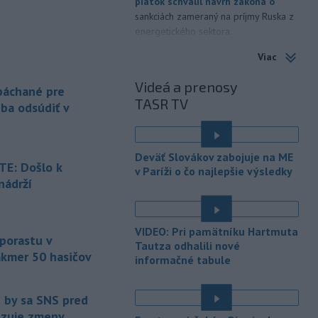
piatok schválil návrh zákona o
sankciách zameraný na príjmy Ruska z
energetického sektora.
Viac
-
Slovenská polícia prispela k
16:08
objasneniu prípadu prevádzačstva,
Videá a prenosy
ktorý sa podarilo ukončiť
 páchané pre
TASR TV
právoplatným odsúdením páchateľa v
eba odsúdiť v
Maďarsku.
-
Piatkový požiar v
15:21
Deväť Slovákov zabojuje na ME
bratislavskej rafinérii Slovnaft je
E: Došlo k
v Paríži o čo najlepšie výsledky
pod kontrolou.
Príčina jeho vzniku
nádrží
bude predmetom vyšetrovania. Pre
é
TASR to potvrdil hovorca rafinérie
Anton Molnár.
VIDEO: Pri pamätníku Hartmuta
 porastu v
-
Ministerstvo kultúry (MK) SR
Tautza odhalili nové
15:17
akmer 50 hasičov
upraví verziu opatrenia o
informačné tabule
é
podrobnostiach poskytovania dotácií v
pôsobnosti rezortu.
e by sa SNS pred
vizuje zmeny
-
V bratislavskej rafinérii
14:17