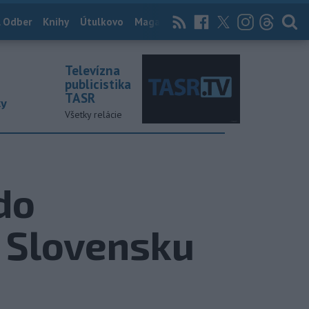
 Odber
Knihy
Útulkovo
Magazín
News Now
Archív
TASR
Televízna
publicistika
TASR
ky
Všetky relácie
do
a Slovensku