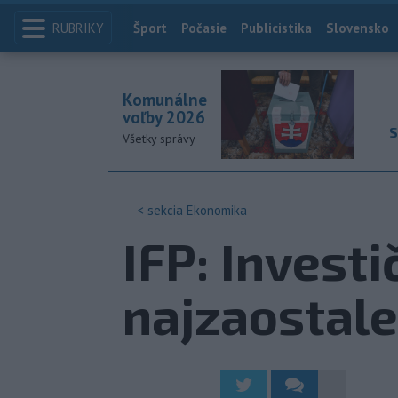
RUBRIKY
Index
Šport
Počasie
Publicistika
Slovensko
Komunálne
voľby 2026
S
Všetky správy
< sekcia
Ekonomika
IFP: Invest
najzaostale