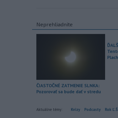
Neprehliadnite
ĎALŠ
Tent
Plach
ČIASTOČNÉ ZATMENIE SLNKA:
Pozorovať sa bude dať v stredu
Aktuálne témy:
Kvízy
Podcasty
Rok Ľ.Š