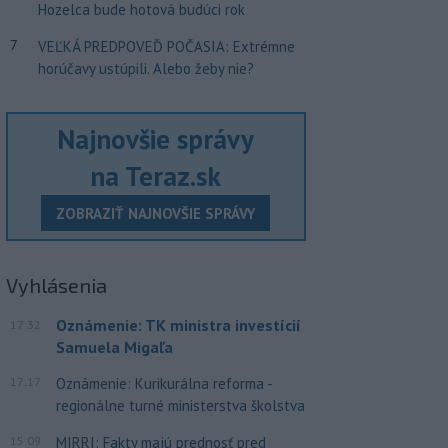
Hozelca bude hotová budúci rok
7
VEĽKÁ PREDPOVEĎ POČASIA: Extrémne
horúčavy ustúpili. Alebo žeby nie?
Najnovšie správy
na Teraz.sk
ZOBRAZIŤ NAJNOVŠIE SPRÁVY
Vyhlásenia
Oznámenie: TK ministra investícií
17:32
Samuela Migaľa
17:17
Oznámenie: Kurikurálna reforma -
regionálne turné ministerstva školstva
15:09
MIRRI: Fakty majú prednosť pred