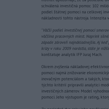
schválená investičná pomoc 102 milión
podiel štátnej pomoci na celkovej inve
nákladnosti tohto nástroja. Intenzita
"Väčší podiel investičnej pomoci smerov
väčšina pracovných miest. Napriek siln
západe zároveň najnákladnejšia. Aj ke
krízy v roku 2009 narástla, stále je niž
konštatuje analytik IFP Juraj Mach.
Okrem zvýšenia nákladovej efektívnost
pomoci najmä znižovanie ekonomických
inovačným potenciálom a takých, ktor
týchto kritérií pripravili analytici m
investičných zámerov. Model vyhodnoc
pomoci. Jeho výstupom je rating, ktor