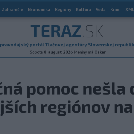
Zahraničie
Ekonomika
Regióny
Kultúra
Veda
Krimi
XML
TERAZ
.SK
pravodajský portál Tlačovej agentúry Slovenskej republi
Sobota
8. august 2026
Meniny má
Oskar
ičná pomoc nešla 
jších regiónov n