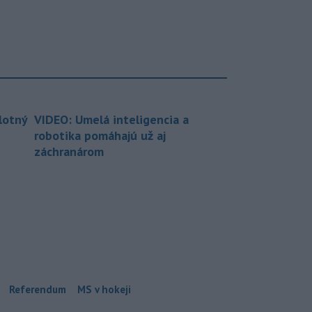
lotný
VIDEO: Umelá inteligencia a
robotika pomáhajú už aj
záchranárom
Referendum
MS v hokeji