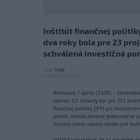
Inštitút finančnej politi
dva roky bola pre 23 pro
schválená investičná pom
Autor
TASR
7. apríla 2015 10:25
Bratislava 7. apríla (TASR) – Slovens
takmer 1,5 miliardy eur pre 151 invest
finančnej politiky (IFP) pri ministerstv
pomoc nebola doteraz jednoznačne zam
Vytvoril preto vlastný model pre hodn
Inštitút upozorňuje, že za posledné d