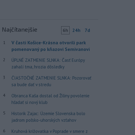
Najčítanejšie
6h
24h
7d
V časti Košice-Krásna otvorili park
1
pomenovaný po kňazovi Semivanovi
2
ÚPLNÉ ZATMENIE SLNKA: Časť Európy
zahalí tma, hrozia dôsledky
3
ČIASTOČNÉ ZATMENIE SLNKA: Pozorovať
sa bude dať v stredu
4
Obranca Kaša dostal od Žiliny povolenie
hľadať si nový klub
5
Historik Zajac: Územie Slovenska bolo
jadrom poľsko-uhorských vzťahov
6
Kruhová križovatka v Poprade v smere z