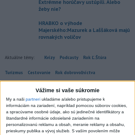
Extrémne horúčavy ustúpili. Alebo
žeby nie?
HRABKO o výhode
Majerského:Mazurek a Laššáková majú
rovnakých voličov
Aktuálne témy:
Kvízy
Podcasty
Rok Ľ.Štúra
Turizmus
Cestovanie
Rok dobrovoľníctva
Dielo týždňa
Referendum
MS v hokeji
Vážime si vaše súkromie
My a naši
partneri
ukladáme a/alebo pristupujeme k
Komunálne voľby
informáciám na zariadení, napríklad pomocou súborov cookies,
a spracúvame osobné údaje, ako sú jedinečné identifikátory a
štandardné informácie odosielané zariadením na
personalizovanú reklamu a obsah, meranie reklamy a obsahu,
prieskumy publika a vývoj služieb.
S vaším povolením môže