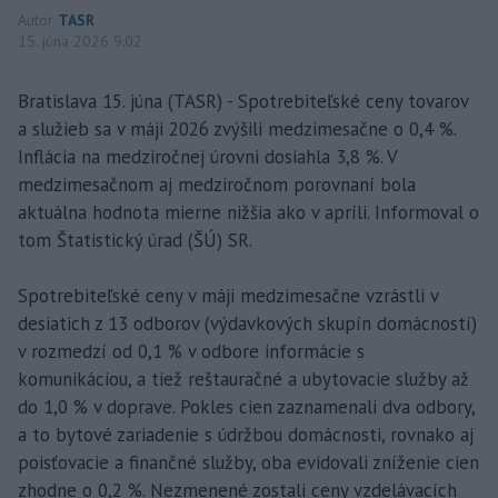
Autor
TASR
15. júna 2026 9:02
Bratislava 15. júna (TASR) - Spotrebiteľské ceny tovarov
a služieb sa v máji 2026 zvýšili medzimesačne o 0,4 %.
Inflácia na medziročnej úrovni dosiahla 3,8 %. V
medzimesačnom aj medziročnom porovnaní bola
aktuálna hodnota mierne nižšia ako v apríli. Informoval o
tom Štatistický úrad (ŠÚ) SR.
Spotrebiteľské ceny v máji medzimesačne vzrástli v
desiatich z 13 odborov (výdavkových skupín domácností)
v rozmedzí od 0,1 % v odbore informácie s
komunikáciou, a tiež reštauračné a ubytovacie služby až
do 1,0 % v doprave. Pokles cien zaznamenali dva odbory,
a to bytové zariadenie s údržbou domácnosti, rovnako aj
poisťovacie a finančné služby, oba evidovali zníženie cien
zhodne o 0,2 %. Nezmenené zostali ceny vzdelávacích