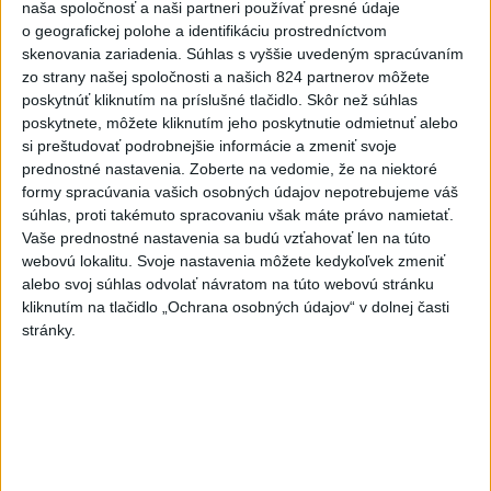
Šaško chce v krátkom čase predstaviť
naša spoločnosť a naši partneri používať presné údaje
o geografickej polohe a identifikáciu prostredníctvom
riešenie pre záchrankový tender
skenovania zariadenia. Súhlas s vyššie uvedeným spracúvaním
zo strany našej spoločnosti a našich 824 partnerov môžete
Šéf rezortu zároveň potvrdil, že nové klimatizácie, do ktorých
poskytnúť kliknutím na príslušné tlačidlo. Skôr než súhlas
investovalo ministerstvo, sa postupne inštalujú do nemocníc.
poskytnete, môžete kliknutím jeho poskytnutie odmietnuť alebo
dnes 11:58
si preštudovať podrobnejšie informácie a zmeniť svoje
prednostné nastavenia.
Zoberte na vedomie, že na niektoré
Erik Tomáš: Ak si I. Korčok založí
formy spracúvania vašich osobných údajov nepotrebujeme váš
živnosť, nebude to správne
súhlas, proti takémuto spracovaniu však máte právo namietať.
dnes 13:59
Vaše prednostné nastavenia sa budú vzťahovať len na túto
webovú lokalitu. Svoje nastavenia môžete kedykoľvek zmeniť
alebo svoj súhlas odvolať návratom na túto webovú stránku
Chlapec obvinený zo streľby v
kliknutím na tlačidlo „Ochrana osobných údajov“ v dolnej časti
Thajsku sledoval násilný obsah
stránky.
online
dnes 12:01
Gardy neotvoria Hormuzský
prieliv, kým USA neprijmú
podmienky Teheránu
dnes 12:25