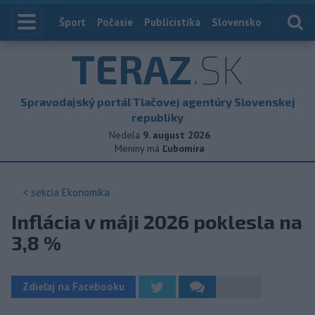
Index
Šport
Počasie
Publicistika
Slovensko
Zahranič
TERAZ
.SK
Spravodajský portál Tlačovej agentúry Slovenskej
republiky
Nedela
9. august 2026
Meniny má
Ľubomíra
< sekcia
Ekonomika
Inflácia v máji 2026 poklesla na
3,8 %
Zdieľaj na Facebooku