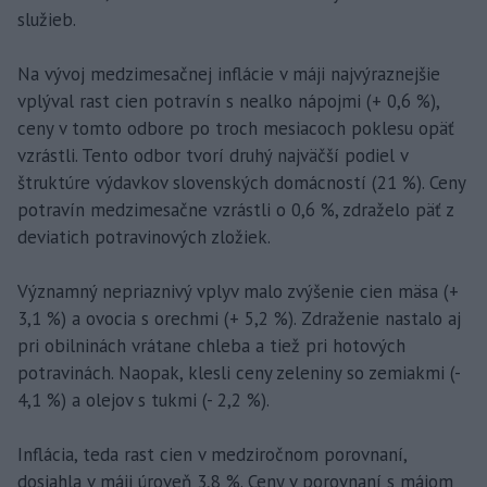
služieb.
Na vývoj medzimesačnej inflácie v máji najvýraznejšie
vplýval rast cien potravín s nealko nápojmi (+ 0,6 %),
ceny v tomto odbore po troch mesiacoch poklesu opäť
vzrástli. Tento odbor tvorí druhý najväčší podiel v
štruktúre výdavkov slovenských domácností (21 %). Ceny
potravín medzimesačne vzrástli o 0,6 %, zdraželo päť z
deviatich potravinových zložiek.
Významný nepriaznivý vplyv malo zvýšenie cien mäsa (+
3,1 %) a ovocia s orechmi (+ 5,2 %). Zdraženie nastalo aj
pri obilninách vrátane chleba a tiež pri hotových
potravinách. Naopak, klesli ceny zeleniny so zemiakmi (-
4,1 %) a olejov s tukmi (- 2,2 %).
Inflácia, teda rast cien v medziročnom porovnaní,
dosiahla v máji úroveň 3,8 %. Ceny v porovnaní s májom