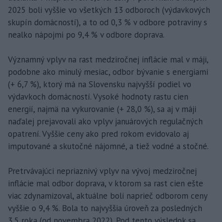
2025 boli vyššie vo všetkých 13 odboroch (výdavkových
skupín domácností), a to od 0,3 % v odbore potraviny s
nealko nápojmi po 9,4 % v odbore doprava.
Významný vplyv na rast medziročnej inflácie mal v máji,
podobne ako minulý mesiac, odbor bývanie s energiami
(+ 6,7 %), ktorý má na Slovensku najvyšší podiel vo
výdavkoch domácností. Vysoké hodnoty rastu cien
energií, najmä na vykurovanie (+ 28,0 %), sa aj v máji
naďalej prejavovali ako vplyv januárových regulačných
opatrení. Vyššie ceny ako pred rokom evidovalo aj
imputované a skutočné nájomné, a tiež vodné a stočné.
Pretrvávajúci nepriaznivý vplyv na vývoj medziročnej
inflácie mal odbor doprava, v ktorom sa rast cien ešte
viac zdynamizoval, aktuálne boli naprieč odborom ceny
vyššie o 9,4 %. Bola to najvyššia úroveň za posledných
3,5 roka (od novembra 2022). Pod tento výsledok sa