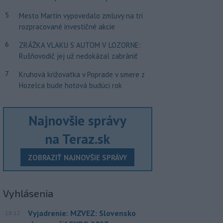
5
Mesto Martin vypovedalo zmluvy na tri
rozpracované investičné akcie
6
ZRÁŽKA VLAKU S AUTOM V LOZORNE:
Rušňovodič jej už nedokázal zabrániť
7
Kruhová križovatka v Poprade v smere z
Hozelca bude hotová budúci rok
Najnovšie správy
na Teraz.sk
ZOBRAZIŤ NAJNOVŠIE SPRÁVY
Vyhlásenia
Vyjadrenie: MZVEZ: Slovensko
18:12