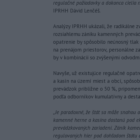
regulačné požiadavky a dokonca cielia n
IPRHH Dávid Lenčéš.
Analýzy IPRHH ukázali, že radikálne z
rozsiahlemu zániku kamenných prevádzo
opatrenie by spôsobilo neúnosný tlak
na prenájom priestorov, personálne za
by v kombinácii so zvýšenými odvodmi 
Navyše, už existujúce regulačné opat
a kasín na území miest a obcí, spôso
prevádzok približne o 50 %, pripomenu
podľa odborníkov kumulatívny a destabi
„Je paradoxné, že štát sa môže snahou o
kamenné herne a kasína dostanú pod ek
prevádzkovaných zariadení. Zánik kame
regulovaných hier pod dohľadom štátu a