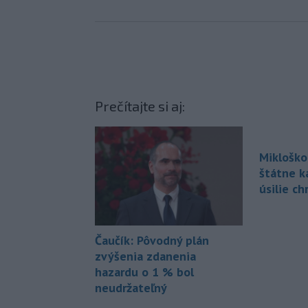
Prečítajte si aj:
Mikloško
štátne k
úsilie ch
Čaučík: Pôvodný plán
zvýšenia zdanenia
hazardu o 1 % bol
neudržateľný