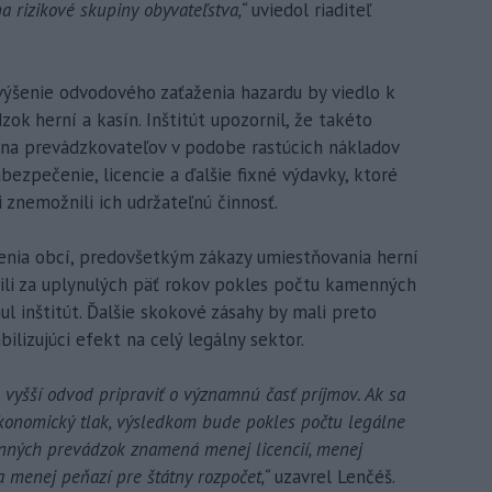
a rizikové skupiny obyvateľstva,“
uviedol riaditeľ
výšenie odvodového zaťaženia hazardu by viedlo k
k herní a kasín. Inštitút upozornil, že takéto
 na prevádzkovateľov v podobe rastúcich nákladov
bezpečenie, licencie a ďalšie fixné výdavky, ktoré
znemožnili ich udržateľnú činnosť.
renia obcí, predovšetkým zákazy umiestňovania herní
bili za uplynulých päť rokov pokles počtu kamenných
l inštitút. Ďalšie skokové zásahy by mali preto
lizujúci efekt na celý legálny sektor.
 vyšší odvod pripraviť o významnú časť príjmov. Ak sa
onomický tlak, výsledkom bude pokles počtu legálne
nných prevádzok znamená menej licencií, menej
 menej peňazí pre štátny rozpočet,“
uzavrel Lenčéš.