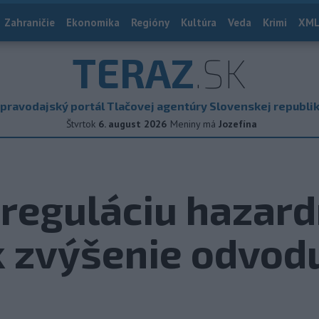
Zahraničie
Ekonomika
Regióny
Kultúra
Veda
Krimi
XML
TERAZ
.SK
pravodajský portál Tlačovej agentúry Slovenskej republi
Štvrtok
6. august 2026
Meniny má
Jozefína
e reguláciu hazar
 k zvýšenie odvod