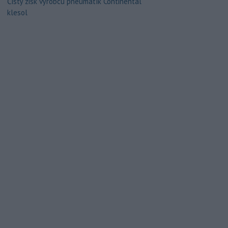
Čistý zisk výrobcu pneumatík Continental
klesol