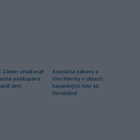
: Zámer zriaďovať
Asociácia zábavy a
asína podkopáva
hier:Návrhy v oblasti
rániť deti
hazardných hier sú
likvidačné