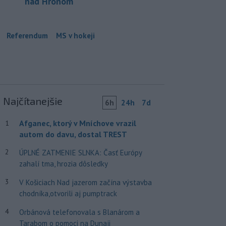
nad Hronom
Referendum
MS v hokeji
Najčítanejšie
6h
24h
7d
Afganec, ktorý v Mníchove vrazil
1
autom do davu, dostal TREST
2
ÚPLNÉ ZATMENIE SLNKA: Časť Európy
zahalí tma, hrozia dôsledky
3
V Košiciach Nad jazerom začína výstavba
chodníka,otvorili aj pumptrack
4
Orbánová telefonovala s Blanárom a
Tarabom o pomoci na Dunaji