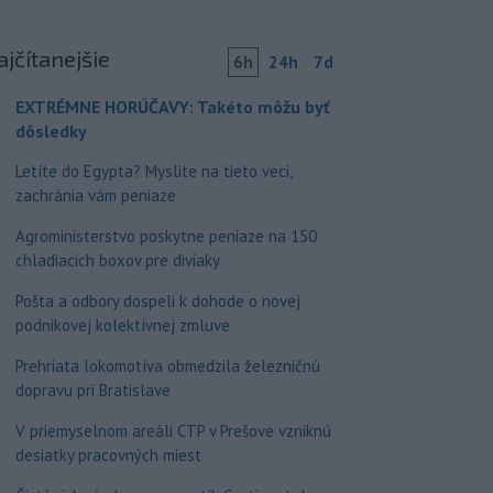
ajčítanejšie
6h
24h
7d
EXTRÉMNE HORÚČAVY: Takéto môžu byť
dôsledky
Letíte do Egypta? Myslite na tieto veci,
zachránia vám peniaze
Agroministerstvo poskytne peniaze na 150
chladiacich boxov pre diviaky
Pošta a odbory dospeli k dohode o novej
podnikovej kolektívnej zmluve
Prehriata lokomotíva obmedzila železničnú
dopravu pri Bratislave
V priemyselnom areáli CTP v Prešove vzniknú
desiatky pracovných miest