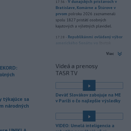
-
V dunajských prístavoch v
17:36
Bratislave, Komárne a Štúrove v
prvom
polroku 2026 zaznamenali
spolu 1827 pristátí osobných
kajutových a výletných plavidiel.
-
Republikánmi ovládaný výbor
17:28
amerického Senátu vo
štvrtok
označil lekára Anthonyho Fauciho za
Viac
osobu brániacu vyšetrovacím
právomociam Kongresu.
Videá a prenosy
REKORD:
TASR TV
-
Jemenskí povstalci húsíovia
17:14
olných
vo štvrtok pri raketových a
dronových
útokoch zabili najmenej 38
é
príslušníkov vládnych síl a ďalších 29
Deväť Slovákov zabojuje na ME
zranili, uviedli pre agentúru AFP
 týkajúce sa
v Paríži o čo najlepšie výsledky
zdroje zo zdravotníckych služieb.
ám národných
-
Európska komisia (EK)
16:35
é
monitoruje situáciu a posudzuje
VIDEO: Umelá inteligencia a
všetky
vznesené obavy týkajúce sa
ovce UNIKLA