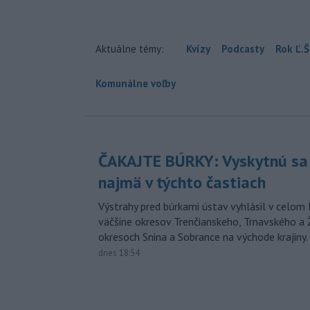
Aktuálne témy:
Kvízy
Podcasty
Rok Ľ.Š
Komunálne voľby
ČAKAJTE BÚRKY: Vyskytnú sa 
najmä v týchto častiach
Výstrahy pred búrkami ústav vyhlásil v celom 
väčšine okresov Trenčianskeho, Trnavského a Ž
okresoch Snina a Sobrance na východe krajiny.
dnes 18:54