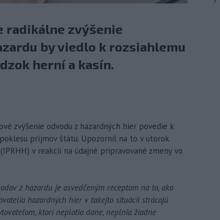
7
e radikálne zvýšenie
zardu by viedlo k rozsiahlemu
zok herní a kasín.
kové zvýšenie odvodu z hazardných hier povedie k
poklesu príjmov štátu. Upozornil na to v utorok
r (IPRHH) v reakcii na údajné pripravované zmeny vo
vodov z hazardu je osvedčeným receptom na to, ako
vatelia hazardných hier v takejto situácii strácajú
ovateľom, ktorí neplatia dane, neplnia žiadne