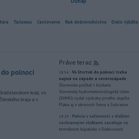
Dunaji
túra
Turizmus
Cestovanie
Rok dobrovoľníctva
Dielo týždňa
Práve teraz
do polnoci
-
Vo štvrtok do polnoci treba
18:54
najmä na západe a severozápade
Slovenska počítať s búrkami.
Slovenský hydrometeorologický ústav
Bratislavskom kraji, vo
(SHMÚ) vydal výstrahy prvého stupňa.
ilinského kraja a v
Platia aj v okresoch Snina a Sobrance.
-
Polícia v súčinnosti s ďalšími
18:19
záchrannými zložkami zasahuje
na
termálnom kúpalisku v Diakovciach.