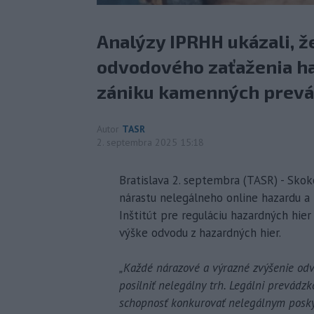
Analýzy IPRHH ukázali, ž
odvodového zaťaženia ha
zániku kamenných prevád
Autor
TASR
2. septembra 2025 15:18
Bratislava 2. septembra (TASR) - Sko
nárastu nelegálneho online hazardu a 
Inštitút pre reguláciu hazardných hie
výške odvodu z hazardných hier.
„Každé nárazové a výrazné zvýšenie od
posilniť nelegálny trh. Legálni prevádzko
schopnosť konkurovať nelegálnym poskyt