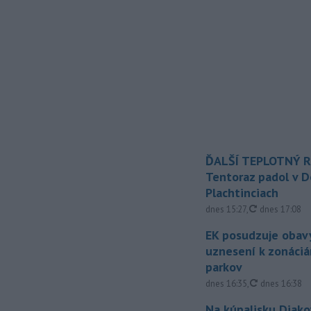
ĎALŠÍ TEPLOTNÝ 
Tentoraz padol v D
Plachtinciach
aktualizovan
dnes 15:27
,
dnes 17:08
EK posudzuje obavy
uznesení k zonáci
parkov
aktualizovan
dnes 16:35
,
dnes 16:38
Na kúpalisku Diak