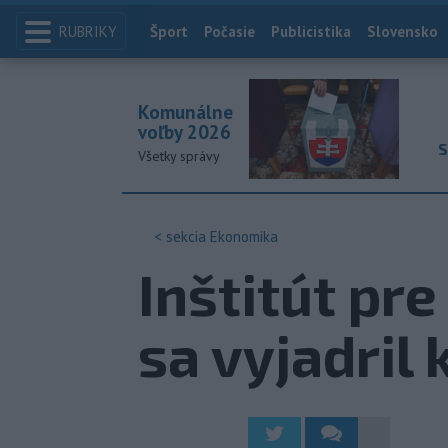
RUBRIKY
Index
Šport
Počasie
Publicistika
Slovensko
Komunálne
voľby 2026
S
Všetky správy
< sekcia
Ekonomika
Inštitút pr
sa vyjadril