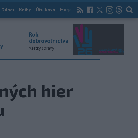
 Odber
Knihy
Útulkovo
Magazín
News Now
Archív
TASR
Rok
dobrovoľníctva
ky
Všetky správy
dných hier
u