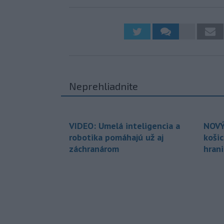
Neprehliadnite
VIDEO: Umelá inteligencia a
NOVÝ
robotika pomáhajú už aj
koši
záchranárom
hran