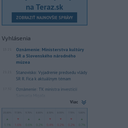
na Teraz.sk
ZOBRAZIŤ NAJNOVŠIE SPRÁVY
Vyhlásenia
Oznámenie: Ministerstva kultúry
15:21
SR a Slovenského národného
múzea
21:21
Stanovisko: Vyjadrenie predsedu vlády
SR R. Fica k aktuálnym témam
17:32
Oznámenie: TK ministra investícií
Samuela Migaľa
Viac