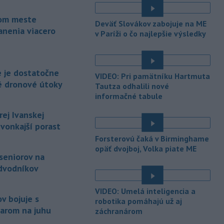
é
-
Slovenské hádzanárky do 18
14:21
kom meste
Deväť Slovákov zabojuje na ME
rokov obsadili na MS v Rumunsku
anenia viacero
v Paríži o čo najlepšie výsledky
konečné 6.
miesto. V nedeľnom súboji
o piatu priečku podľahli Švajčiarsku
31:37. Napriek prehre však dosiahli
najlepšie umiestnenie Slovenska v
e je dostatočne
VIDEO: Pri pamätníku Hartmuta
histórii MS tejto vekovej kategórie.
é dronové útoky
Tautza odhalili nové
informačné tabule
-
Talianski potápači objavili
14:01
pri ostrove Sicília približne 2100
rej Ivanskej
rokov
starý vrak rímskej lode, ktorý
 vonkajší porast
bol naplnený stovkami dobre
Forsterovú čaká v Birminghame
zachovaných amfor. Tie
opäť dvojboj, Volka piate ME
pravdepodobne slúžili na prepravu
 seniorov na
vína, informuje TASR s odvolaním sa
odvodníkov
na agentúru AFP.
-
Podpredseda opozičného PS
VIDEO: Umelá inteligencia a
13:56
v bojuje s
Ivan Korčok by mal byť v hnutí
robotika pomáhajú už aj
arom na juhu
záchranárom
zamestnaný,
nie si zakladať živnosť.
V nedeľnej diskusnej relácii to naznačil