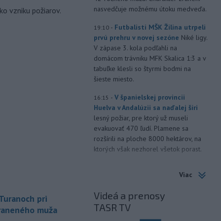
nasvedčuje možnému útoku medveďa.
ko vzniku požiarov.
-
Futbalisti MŠK Žilina utrpeli
19:10
prvú prehru v novej sezóne
Niké ligy.
V zápase 3. kola podľahli na
domácom trávniku MFK Skalica 1:3 a v
tabuľke klesli so štyrmi bodmi na
šieste miesto.
-
V španielskej provincii
16:15
Huelva v Andalúzii sa naďalej šíri
lesný požiar, pre ktorý už museli
evakuovať 470 ľudí. Plamene sa
rozšírili na ploche 8000 hektárov, na
ktorých však nezhorel všetok porast.
-
Pápež Lev XIV. v nedeľu
14:30
Viac
vyzval na vytvorenie
humanitárnych
koridorov pre
Videá a prenosy
uranoch pri
civilistov zasiahnutých vojnou v
TASR TV
Sudáne, v ktorej zahynuli desaťtisíce
zraneného muža
ľudí a milióny sú vysídlené.