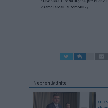
staveniska. Plocha určená pre budovu 
v rámci areálu automobilky.
Neprehliadnite
OTES
slov