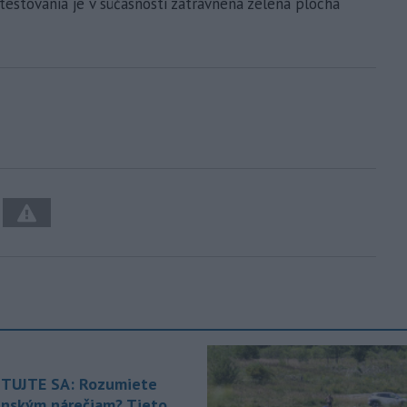
testovania je v súčasnosti zatrávnená zelená plocha
TUJTE SA: Rozumiete
enským nárečiam? Tieto