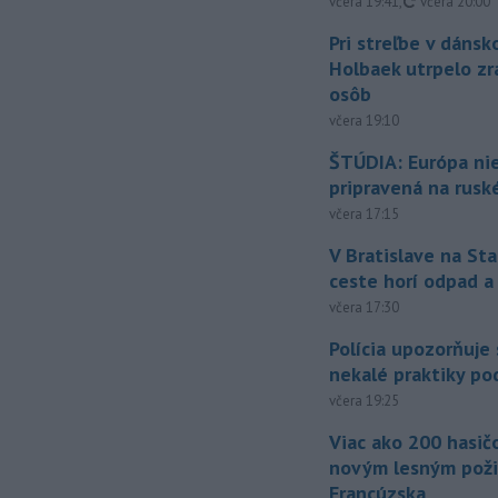
aktualizovan
včera 19:41
,
včera 20:00
Pri streľbe v dáns
Holbaek utrpelo zr
osôb
včera 19:10
ŠTÚDIA: Európa ni
pripravená na rusk
včera 17:15
V Bratislave na Sta
ceste horí odpad a
včera 17:30
Polícia upozorňuje
nekalé praktiky p
včera 19:25
Viac ako 200 hasičo
novým lesným poži
Francúzska