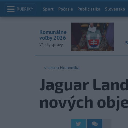
RUBRIKY
Index
Šport
Počasie
Publicistika
Slovensko
Komunálne
voľby 2026
S
Všetky správy
< sekcia
Ekonomika
Jaguar Land
nových obje