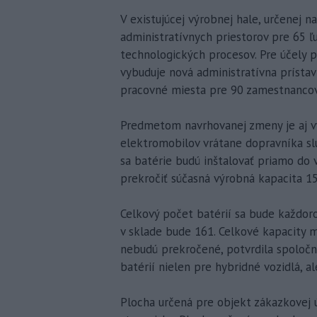
V existujúcej výrobnej hale, určenej n
administratívnych priestorov pre 65 ľ
technologických procesov. Pre účely 
vybuduje nová administratívna prístav
pracovné miesta pre 90 zamestnancov 
Predmetom navrhovanej zmeny je aj vý
elektromobilov vrátane dopravníka slú
sa batérie budú inštalovať priamo do 
prekročiť súčasná výrobná kapacita 15
Celkový počet batérií sa bude každor
v sklade bude 161. Celkové kapacity
nebudú prekročené, potvrdila spoločn
batérií nielen pre hybridné vozidlá, al
Plocha určená pre objekt zákazkovej 