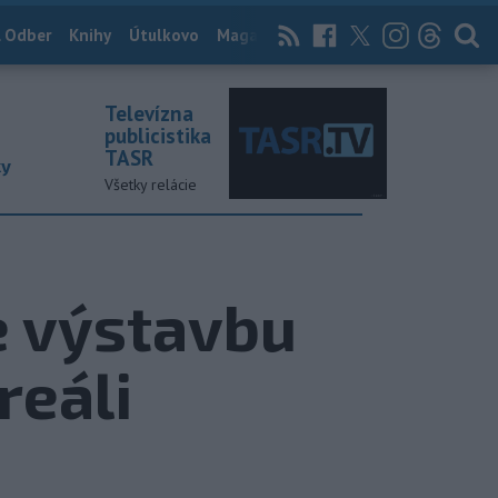
 Odber
Knihy
Útulkovo
Magazín
News Now
Archív
TASR
Televízna
publicistika
TASR
ky
Všetky relácie
e výstavbu
reáli