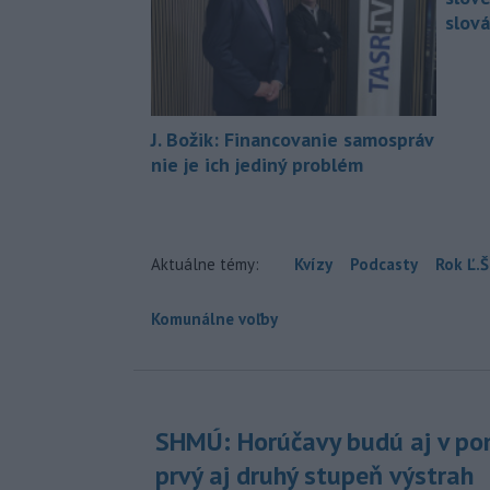
slová
J. Božik: Financovanie samospráv
nie je ich jediný problém
Aktuálne témy:
Kvízy
Podcasty
Rok Ľ.Š
Komunálne voľby
SHMÚ: Horúčavy budú aj v pon
prvý aj druhý stupeň výstrah