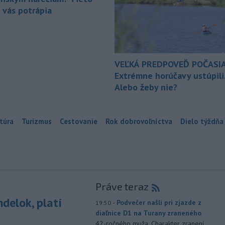
 vás potrápia
VEĽKÁ PREDPOVEĎ POČASIA
Extrémne horúčavy ustúpili
Alebo žeby nie?
túra
Turizmus
Cestovanie
Rok dobrovoľníctva
Dielo týždňa
Práve teraz
delok, platí
-
Podvečer našli pri zjazde z
19:50
diaľnice D1 na Turany zraneného
42-ročného muža. Charakter zranení