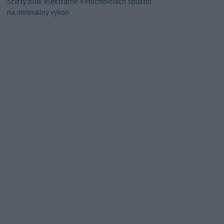
Štvrtý blok elektrárne v Mochovciach spustili
na minimálny výkon