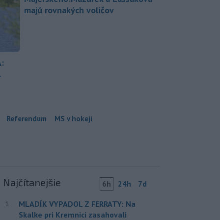
majú rovnakých voličov
:
.
Referendum
MS v hokeji
Najčítanejšie
6h
24h
7d
MLADÍK VYPADOL Z FERRATY: Na
1
Skalke pri Kremnici zasahovali