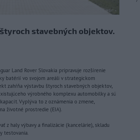
7
 štyroch stavebných objektov.
aguar Land Rover Slovakia pripravuje rozšírenie
iky batérií vo svojom areáli v strategickom
ekt zahŕňa výstavbu štyroch stavebných objektov,
 existujúceho výrobného komplexu automobilky a sú
kapacít. Vyplýva to z oznámenia o zmene,
a životné prostredie (EIA).
z haly výbavy a finalizácie (kancelárie), skladu
y testovania.