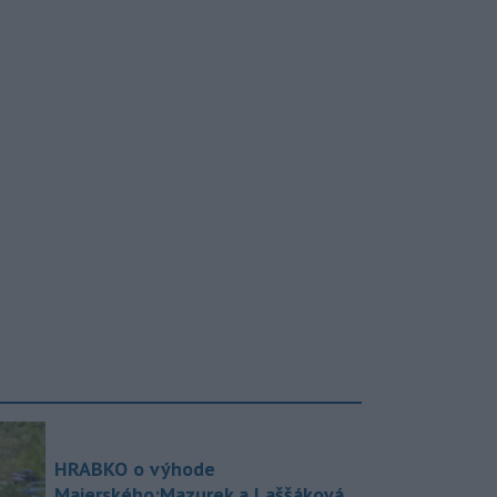
HRABKO o výhode
Majerského:Mazurek a Laššáková