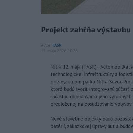
Projekt zahŕňa výstavbu
Autor
TASR
12. mája 2026 10:26
Nitra 12. mája (TASR) - Automobilka J
technologickej infraštruktúry a logist
priemyselnom parku Nitra-Sever. Proj
ktoré budú tvoriť integrovanú súčasť
súčasťou dobudovania jeho výrobných 
predloženej na posudzovanie vplyvov n
Nové stavebné objekty budú pozostávať 
batérií, zákazkovej úpravy áut a budov