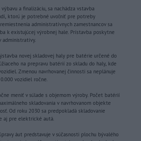
a výbavu a finalizáciu, sa nachádza vstavba
udí, ktorú je potrebné uvoľniť pre potreby
premiestnenia administratívnych zamestnancov sa
ba k existujúcej výrobnej hale. Prístavba poskytne
administratívy.
stavba novej skladovej haly pre batérie určené do
žiaceho na prepravu batérií zo skladu do haly, kde
vozidiel. Zmenou navrhovanej činnosti sa neplánuje
0.000 vozidiel ročne.
očne meniť v súlade s objemom výroby. Počet batérií
 maximálneho skladovania v navrhovanom objekte
osť. Od roku 2030 sa predpokladá skladovanie
e aj pre elektrické autá.
úpravy áut predstavuje v súčasnosti plochu bývalého