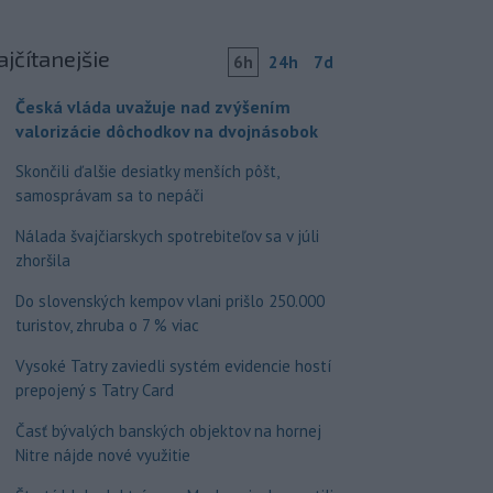
ajčítanejšie
6h
24h
7d
Česká vláda uvažuje nad zvýšením
valorizácie dôchodkov na dvojnásobok
Skončili ďalšie desiatky menších pôšt,
samosprávam sa to nepáči
Nálada švajčiarskych spotrebiteľov sa v júli
zhoršila
Do slovenských kempov vlani prišlo 250.000
turistov, zhruba o 7 % viac
Vysoké Tatry zaviedli systém evidencie hostí
prepojený s Tatry Card
Časť bývalých banských objektov na hornej
Nitre nájde nové využitie