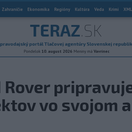
Zahraničie
Ekonomika
Regióny
Kultúra
Veda
Krimi
XML
TERAZ
.SK
pravodajský portál Tlačovej agentúry Slovenskej republi
Pondelok
10. august 2026
Meniny má
Vavrinec
 Rover pripravuj
ktov vo svojom a