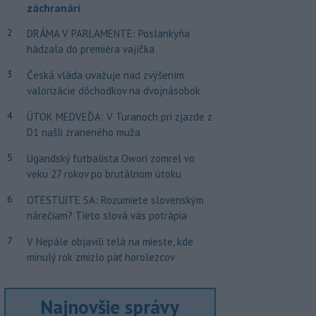
záchranári
2
DRÁMA V PARLAMENTE: Poslankyňa
hádzala do premiéra vajíčka
3
Česká vláda uvažuje nad zvýšením
valorizácie dôchodkov na dvojnásobok
4
ÚTOK MEDVEĎA: V Turanoch pri zjazde z
D1 našli zraneného muža
5
Ugandský futbalista Owori zomrel vo
veku 27 rokov po brutálnom útoku
6
OTESTUJTE SA: Rozumiete slovenským
nárečiam? Tieto slová vás potrápia
7
V Nepále objavili telá na mieste, kde
minulý rok zmizlo päť horolezcov
Najnovšie správy