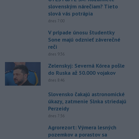
slovenským nárečiam? Tieto
slová vás potrápia
dnes 7:00
V prípade únosu študentky
Sone majú odznieť záverečné
reči
dnes 9:36
Zelenskyj: Severná Kórea pošle
do Ruska až 50.000 vojakov
dnes 8:46
Slovensko čakajú astronomické
úkazy, zatmenie Slnka striedajú
Perzeidy
dnes 7:36
Agrorezort: Výmera lesných
pozemkov a porastov sa