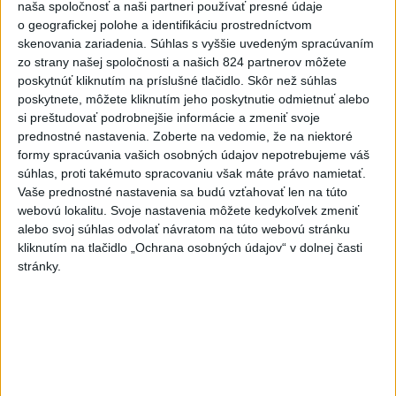
naša spoločnosť a naši partneri používať presné údaje
Deväť Slovákov zabojuje na ME v Paríži
o geografickej polohe a identifikáciu prostredníctvom
o čo najlepšie výsledky
skenovania zariadenia. Súhlas s vyššie uvedeným spracúvaním
zo strany našej spoločnosti a našich 824 partnerov môžete
poskytnúť kliknutím na príslušné tlačidlo. Skôr než súhlas
poskytnete, môžete kliknutím jeho poskytnutie odmietnuť alebo
Viac
si preštudovať podrobnejšie informácie a zmeniť svoje
Najčítanejšie
prednostné nastavenia.
Zoberte na vedomie, že na niektoré
formy spracúvania vašich osobných údajov nepotrebujeme váš
6h
24h
7d
súhlas, proti takémuto spracovaniu však máte právo namietať.
Vaše prednostné nastavenia sa budú vzťahovať len na túto
DRÁMA V PARLAMENTE: Poslankyňa
1
webovú lokalitu. Svoje nastavenia môžete kedykoľvek zmeniť
hádzala do premiéra vajíčka
alebo svoj súhlas odvolať návratom na túto webovú stránku
kliknutím na tlačidlo „Ochrana osobných údajov“ v dolnej časti
2
stránky.
Festival Lovestream 2026 pokračuje, druhý deň zakončil
Robbie Williams
3
Skončili ďalšie desiatky menších pôšt, samosprávam sa
to nepáči
4
SMRŤ V HORÁCH: V Západných Tatrách zomrel 76-ročný