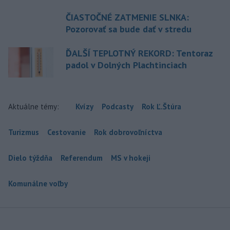
ČIASTOČNÉ ZATMENIE SLNKA:
Pozorovať sa bude dať v stredu
ĎALŠÍ TEPLOTNÝ REKORD: Tentoraz
padol v Dolných Plachtinciach
Aktuálne témy:
Kvízy
Podcasty
Rok Ľ.Štúra
Turizmus
Cestovanie
Rok dobrovoľníctva
Dielo týždňa
Referendum
MS v hokeji
Komunálne voľby