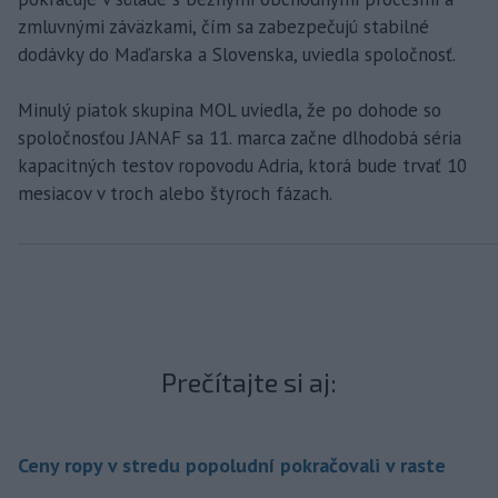
zmluvnými záväzkami, čím sa zabezpečujú stabilné
dodávky do Maďarska a Slovenska, uviedla spoločnosť.
Minulý piatok skupina MOL uviedla, že po dohode so
spoločnosťou JANAF sa 11. marca začne dlhodobá séria
kapacitných testov ropovodu Adria, ktorá bude trvať 10
mesiacov v troch alebo štyroch fázach.
Prečítajte si aj:
Ceny ropy v stredu popoludní pokračovali v raste