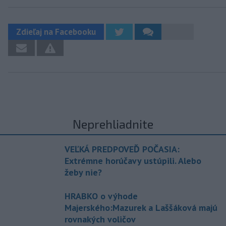
Zdieľaj na Facebooku
Neprehliadnite
VEĽKÁ PREDPOVEĎ POČASIA:
Extrémne horúčavy ustúpili. Alebo
žeby nie?
HRABKO o výhode
Majerského:Mazurek a Laššáková majú
rovnakých voličov