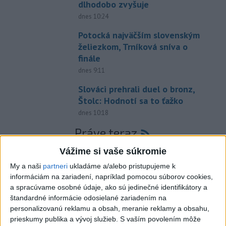
dlhodobo zvyšuje
dnes 10:24
Potocká najväčším slovenským
želiezkom, Trníková sníva o
finále
dnes 9:11
Slováci prehrali duel o bronz,
Štolc: Hodnotí sa to ťažko
dnes 10:18
Práve teraz
-
Slovenskí hasiči naďalej pokračujú vo svojom nasadení vo
10:52
Vážime si vaše súkromie
Francúzsku.
Uplynulé dni sa niesli v znamení intenzívnej práce v
My a naši
partneri
ukladáme a/alebo pristupujeme k
teréne, spolupráce s francúzskymi hasičmi, ale aj údržby techniky a
informáciám na zariadení, napríklad pomocou súborov cookies,
potrebnej regenerácie síl.
a spracúvame osobné údaje, ako sú jedinečné identifikátory a
štandardné informácie odosielané zariadením na
Viac
personalizovanú reklamu a obsah, meranie reklamy a obsahu,
Videá a prenosy TASR TV
prieskumy publika a vývoj služieb.
S vaším povolením môže