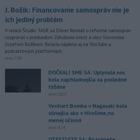
J. Božik: Financovanie samospráv nie je
ich jediný problém
V relácii Štúdio TASR sa Oliver Remiaš o reforme samospráv
rozprával s predsedom Združenia miest a obcí Slovenska
Jozefom Božikom. Reláciu nájdete aj na YouTube a
podcastových platformách.
dnes 7:00
DOČKALI SME SA: Uplynulá noc
bola najchladnejšia za posledné
týždne
dnes 10:27
Venhart:Bomba v Nagasaki bola
silnejšia ako v Hirošime,no
menej účinná
dnes 8:24
OTESTUJTE SA: Rozumiete