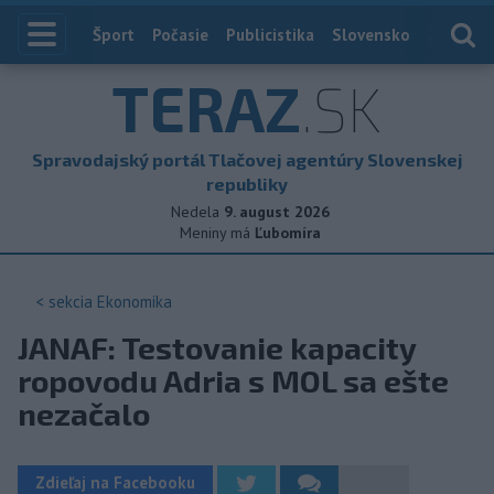
Index
Šport
Počasie
Publicistika
Slovensko
Zahranič
TERAZ
.SK
Spravodajský portál Tlačovej agentúry Slovenskej
republiky
Nedela
9. august 2026
Meniny má
Ľubomíra
< sekcia
Ekonomika
JANAF: Testovanie kapacity
ropovodu Adria s MOL sa ešte
nezačalo
Zdieľaj na Facebooku