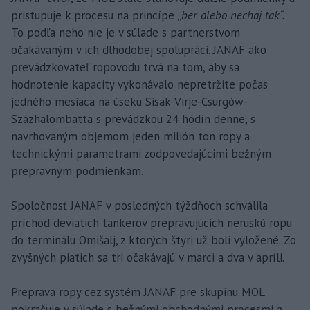
pristupuje k procesu na princípe „
ber alebo nechaj tak“.
To podľa neho nie je v súlade s partnerstvom
očakávaným v ich dlhodobej spolupráci. JANAF ako
prevádzkovateľ ropovodu trvá na tom, aby sa
hodnotenie kapacity vykonávalo nepretržite počas
jedného mesiaca na úseku Sisak-Virje-Csurgów-
Százhalombatta s prevádzkou 24 hodín denne, s
navrhovaným objemom jeden milión ton ropy a
technickými parametrami zodpovedajúcimi bežným
prepravným podmienkam.
Spoločnosť JANAF v posledných týždňoch schválila
príchod deviatich tankerov prepravujúcich neruskú ropu
do terminálu Omišalj, z ktorých štyri už boli vyložené. Zo
zvyšných piatich sa tri očakávajú v marci a dva v apríli.
Preprava ropy cez systém JANAF pre skupinu MOL
pokračuje v súlade s bežnými obchodnými procesmi a