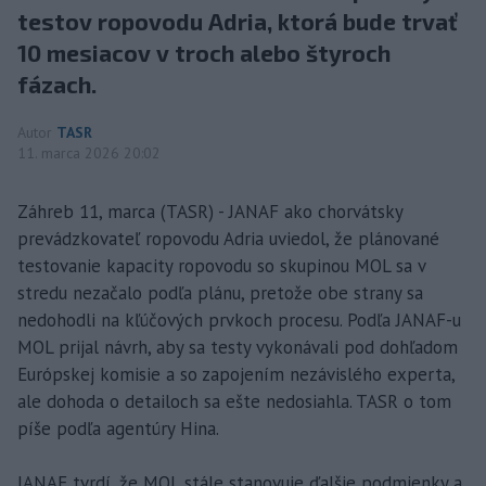
testov ropovodu Adria, ktorá bude trvať
10 mesiacov v troch alebo štyroch
fázach.
Autor
TASR
11. marca 2026 20:02
Záhreb 11, marca (TASR) - JANAF ako chorvátsky
prevádzkovateľ ropovodu Adria uviedol, že plánované
testovanie kapacity ropovodu so skupinou MOL sa v
stredu nezačalo podľa plánu, pretože obe strany sa
nedohodli na kľúčových prvkoch procesu. Podľa JANAF-u
MOL prijal návrh, aby sa testy vykonávali pod dohľadom
Európskej komisie a so zapojením nezávislého experta,
ale dohoda o detailoch sa ešte nedosiahla. TASR o tom
píše podľa agentúry Hina.
JANAF tvrdí, že MOL stále stanovuje ďalšie podmienky a