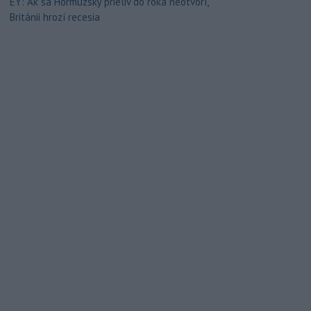
EY: Ak sa Hormuzský prieliv do roka neotvorí,
Británii hrozí recesia