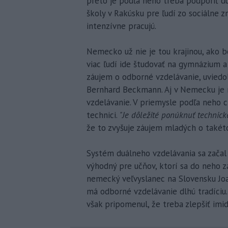
preto je podľa neho treba podporiť du
školy v Rakúsku pre ľudí zo sociálne 
intenzívne pracujú.
Nemecko už nie je tou krajinou, ako bo
viac ľudí ide študovať na gymnázium a
záujem o odborné vzdelávanie, uvied
Bernhard Beckmann. Aj v Nemecku je 
vzdelávanie. V priemysle podľa neho c
technici.
"Je dôležité ponúknuť technic
že to zvyšuje záujem mladých o takét
Systém duálneho vzdelávania sa začal
výhodný pre učňov, ktorí sa do neho za
nemecký veľvyslanec na Slovensku Joa
má odborné vzdelávanie dlhú tradíciu.
však pripomenul, že treba zlepšiť imi