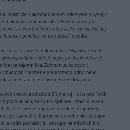
hla investície v automobilovom priemysle a vývoj v
valifikovanú pracovnú silu.
"Zvýšený dopyt po
ovnávať zručnosti a kladie otázku, ako zabezpečiť, aby
 s budúcou ponukou na trhu práce,"
uviedla.
hu týkajú aj prekvalifikovanosti.
"Najväčší rozdiel
oľnohospodárstve, kde je dopyt po absolventoch 3-
a štátna tajomníčka. Zdôraznila, že rezort
ie v budovaní centier excelentného odborného
lifikácie v rámci celoživotného vzdelávania.
ľských zväzov a združení SR Andrej Hutta pre TASR
h povolaniach, že sú tzv. špinavé. "Práca s novou
l. Rozdiel medzi krajinami strednej a západnej
om, že v západnej Európe sú do neho viac zapojení
by a vedia prenášať jej postupy na mladých ľudí,