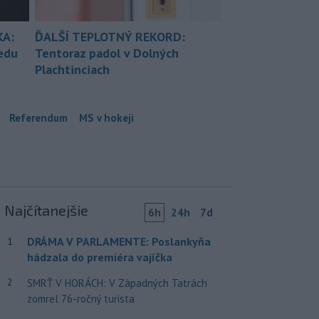
KA:
ĎALŠÍ TEPLOTNÝ REKORD:
redu
Tentoraz padol v Dolných
Plachtinciach
Referendum
MS v hokeji
Najčítanejšie
6h
24h
7d
DRÁMA V PARLAMENTE: Poslankyňa
1
hádzala do premiéra vajíčka
2
SMRŤ V HORÁCH: V Západných Tatrách
zomrel 76-ročný turista