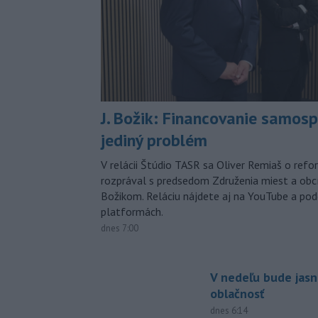
J. Božik: Financovanie samospr
jediný problém
V relácii Štúdio TASR sa Oliver Remiaš o ref
rozprával s predsedom Združenia miest a ob
Božikom. Reláciu nájdete aj na YouTube a po
platformách.
dnes 7:00
V nedeľu bude jasn
oblačnosť
dnes 6:14