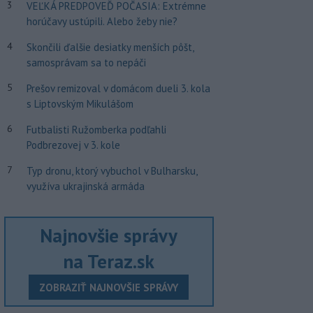
3
VEĽKÁ PREDPOVEĎ POČASIA: Extrémne
horúčavy ustúpili. Alebo žeby nie?
4
Skončili ďalšie desiatky menších pôšt,
samosprávam sa to nepáči
5
Prešov remizoval v domácom dueli 3. kola
s Liptovským Mikulášom
6
Futbalisti Ružomberka podľahli
Podbrezovej v 3. kole
7
Typ dronu, ktorý vybuchol v Bulharsku,
využíva ukrajinská armáda
Najnovšie správy
na Teraz.sk
ZOBRAZIŤ NAJNOVŠIE SPRÁVY