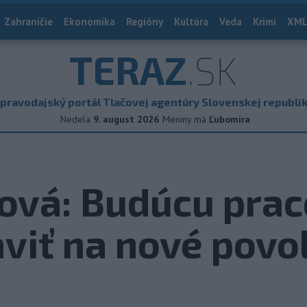
Zahraničie
Ekonomika
Regióny
Kultúra
Veda
Krimi
XML
TERAZ
.SK
pravodajský portál Tlačovej agentúry Slovenskej republi
Nedela
9. august 2026
Meniny má
Ľubomíra
vá: Budúcu praco
aviť na nové povo