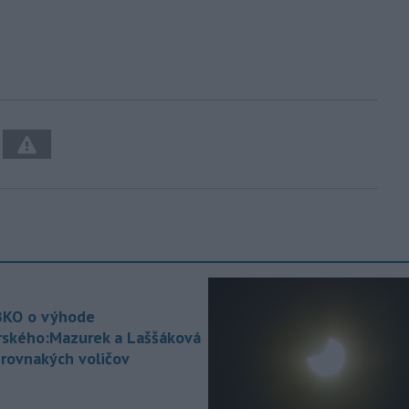
KO o výhode
rského:Mazurek a Laššáková
 rovnakých voličov