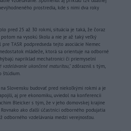
álne vzdelávanie. Spomenul aj príklad tzv. duálnej
znevýhodneného prostredia, kde s nimi dva roky
lo pred 25 až 30 rokmi, situácia je taká, že čoraz
 potom na vysokú školu a nie je až taký veľký
ol pre TASR podpredseda tejto asociácie Nemec
nedostatok mládeže, ktorá sa orientuje na odborné
hýbajú napríklad mechatronici či priemyselní
ké vzdelávanie ukončené maturitou,"
zdôraznil s tým,
o štúdium.
 na Slovensku budovať pred niekoľkými rokmi a je
pojili, aj pre ekonomiku, uviedol na konferencii
chim Bleicker s tým, že v jeho domovskej krajine
 Rovnako ako ďalší účastníci odborného podujatia
dž odborného vzdelávania medzi verejnosťou.