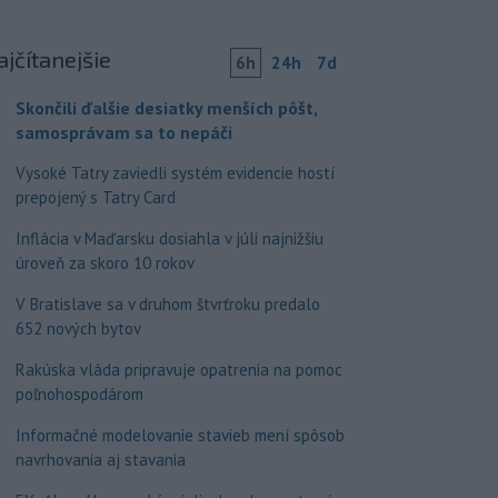
ajčítanejšie
6h
24h
7d
Skončili ďalšie desiatky menších pôšt,
samosprávam sa to nepáči
Vysoké Tatry zaviedli systém evidencie hostí
prepojený s Tatry Card
Inflácia v Maďarsku dosiahla v júli najnižšiu
úroveň za skoro 10 rokov
V Bratislave sa v druhom štvrťroku predalo
652 nových bytov
Rakúska vláda pripravuje opatrenia na pomoc
poľnohospodárom
Informačné modelovanie stavieb mení spôsob
navrhovania aj stavania