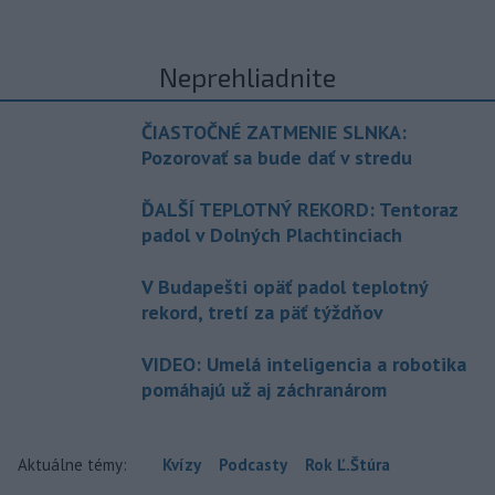
Neprehliadnite
ČIASTOČNÉ ZATMENIE SLNKA:
Pozorovať sa bude dať v stredu
ĎALŠÍ TEPLOTNÝ REKORD: Tentoraz
padol v Dolných Plachtinciach
V Budapešti opäť padol teplotný
rekord, tretí za päť týždňov
VIDEO: Umelá inteligencia a robotika
pomáhajú už aj záchranárom
Aktuálne témy:
Kvízy
Podcasty
Rok Ľ.Štúra