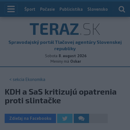
Index
Šport
Počasie
Publicistika
Slovensko
Zahranič
TERAZ
.SK
Spravodajský portál Tlačovej agentúry Slovenskej
republiky
Sobota
8. august 2026
Meniny má
Oskar
< sekcia
Ekonomika
KDH a SaS kritizujú opatrenia
proti slintačke
Zdieľaj na Facebooku