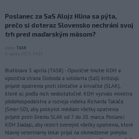
Poslanec za SaS Alojz Hlina sa pýta,
prečo si doteraz Slovensko nechráni svoj
trh pred maďarským mäsom?
Autor
TASR
3. apríla 2025 14:15
Bratislava 3. apríla (TASR) - Opozičné hnutie KDH a
opozičná strana Sloboda a solidarita (SaS) kritizujú
prijaté opatrenia proti slintačke a krívačke (SLAK),
ktoré sú podľa nich nedostatočné. KDH vyzvalo ministra
pôdohospodárstva a rozvoja vidieka Richarda Takáča
(Smer-SD), aby poskytol médiám všetky opatrenia
prijaté proti šíreniu SLAK od 7. do 20. marca. Poslanci
KDH žiadajú, aby rezort zverejnil všetky opatrenia, ktoré
hlavný veterinárny lekár prijal na obmedzenie pohybu