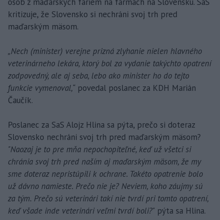
osôb z maďarských fariem na farmách na Slovensku. SaS
kritizuje, že Slovensko si nechráni svoj trh pred
maďarským mäsom.
„Nech (minister) verejne prizná zlyhanie nielen hlavného
veterinárneho lekára, ktorý bol za vydanie takýchto opatrení
zodpovedný, ale aj seba, lebo ako minister ho do tejto
funkcie vymenoval,“
povedal poslanec za KDH Marián
Čaučík.
Poslanec za SaS Alojz Hlina sa pýta, prečo si doteraz
Slovensko nechráni svoj trh pred maďarským mäsom?
"Naozaj je to pre mňa nepochopiteľné, keď už všetci si
chránia svoj trh pred naším aj maďarským mäsom, že my
sme doteraz nepristúpili k ochrane. Takéto opatrenie bolo
už dávno namieste. Prečo nie je? Neviem, koho záujmy sú
za tým. Prečo sú veterinári takí nie tvrdí pri tomto opatrení,
keď všade inde veterinári veľmi tvrdí boli?"
pýta sa Hlina.