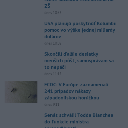
ZŠ
dnes 10:53
USA plánujú poskytnúť Kolumbii
pomoc vo výške jednej miliardy
dolárov
dnes 10:02
Skončili ďalšie desiatky
menších pôšt, samosprávam sa
to nepáči
dnes 11:17
ECDC: V Európe zaznamenali
241 prípadov nákazy
západonílskou horúčkou
dnes 9:11
Senát schválil Todda Blanchea
do funkcie ministra