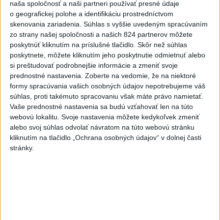
naša spoločnosť a naši partneri používať presné údaje
Práve teraz
o geografickej polohe a identifikáciu prostredníctvom
skenovania zariadenia. Súhlas s vyššie uvedeným spracúvaním
-
V niektorých okresoch na západnom Slovensku platia v
11:19
zo strany našej spoločnosti a našich 824 partnerov môžete
sobotu popoludní
výstrahy prvého stupňa pred vysokými teplotami.
poskytnúť kliknutím na príslušné tlačidlo. Skôr než súhlas
Slovenský hydrometeorologický ústav (SHMÚ) o tom informuje na
poskytnete, môžete kliknutím jeho poskytnutie odmietnuť alebo
webe.
si preštudovať podrobnejšie informácie a zmeniť svoje
prednostné nastavenia.
Zoberte na vedomie, že na niektoré
Viac
formy spracúvania vašich osobných údajov nepotrebujeme váš
Videá a prenosy TASR TV
súhlas, proti takémuto spracovaniu však máte právo namietať.
Vaše prednostné nastavenia sa budú vzťahovať len na túto
Deväť Slovákov zabojuje na ME v Paríži
webovú lokalitu. Svoje nastavenia môžete kedykoľvek zmeniť
alebo svoj súhlas odvolať návratom na túto webovú stránku
o čo najlepšie výsledky
kliknutím na tlačidlo „Ochrana osobných údajov“ v dolnej časti
stránky.
Viac
Najčítanejšie
6h
24h
7d
ÚPLNÉ ZATMENIE SLNKA: Časť Európy
1