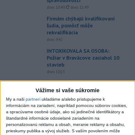
spravodlivosti
aktualizované
dnes 10:49
,
dnes 11:49
Firmám chýbajú kvalifikovaní
ľudia, pomôcť môže
rekvalifikácia
dnes 9:42
INTOXIKOVALA SA OSOBA:
Požiar v Braväcove zasiahol 10
stavieb
dnes 10:13
Na západe sú miestami vydané
výstrahy prvého stupňa pred
Vážime si vaše súkromie
horúčavami
My a naši
partneri
ukladáme a/alebo pristupujeme k
dnes 11:21
informáciám na zariadení, napríklad pomocou súborov cookies,
a spracúvame osobné údaje, ako sú jedinečné identifikátory a
Slováci prehrali v semifinále s
štandardné informácie odosielané zariadením na
USA 2:5, o bronz proti Fínsku
personalizovanú reklamu a obsah, meranie reklamy a obsahu,
dnes 7:21
prieskumy publika a vývoj služieb.
S vaším povolením môže