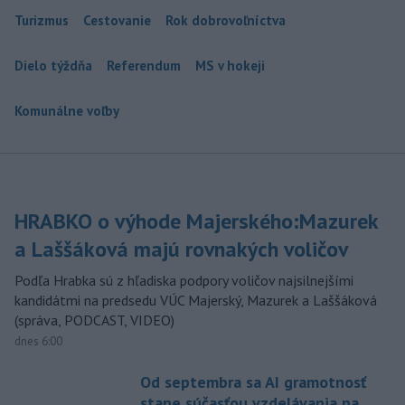
Turizmus
Cestovanie
Rok dobrovoľníctva
Dielo týždňa
Referendum
MS v hokeji
Komunálne voľby
HRABKO o výhode Majerského:Mazurek
a Laššáková majú rovnakých voličov
Podľa Hrabka sú z hľadiska podpory voličov najsilnejšími
kandidátmi na predsedu VÚC Majerský, Mazurek a Laššáková
(správa, PODCAST, VIDEO)
dnes 6:00
Od septembra sa AI gramotnosť
stane súčasťou vzdelávania na