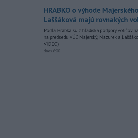
HRABKO o výhode Majerského
Laššáková majú rovnakých vo
Podľa Hrabka sú z hľadiska podpory voličov na
na predsedu VÚC Majerský, Mazurek a Laššák
VIDEO)
dnes 6:00