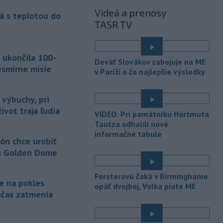
Videá a prenosy
á s teplotou do
-
Úrady vo východnej Číne v
07:01
TASR TV
sobotu zatvorili školy a mnohé
turistické
lokality v reakcii na tajfún
Dolphin, ktorý sa blíži k pevnine. TASR
 ukončila 100-
o tom informuje na základe správy
Deväť Slovákov zabojuje na ME
agentúry AP.
esmírne misie
v Paríži o čo najlepšie výsledky
-
Taliansky tenista Matteo
21:30
Arnaldi vypadol na turnaji ATP
 výbuchy, pri
Masters 1000
v Montreale už v 3.
ivot traja ľudia
VIDEO: Pri pamätníku Hartmuta
kole dvojhry.
Tautza odhalili nové
informačné tabule
-
Pri požiari lesného porastu v
20:18
ón chce urobiť
Trstíne v okrese Trnava zasahuje
u Golden Dome
takmer 50 hasičov.
-
Vláda Konžskej
Forsterovú čaká v Birminghame
20:01
je na pokles
demokratickej republiky (KDR) v
opäť dvojboj, Volka piate ME
očas zatmenia
piatok oznámila,
že preverí, či sa v
zásielkach oxidu kobaltnatého
vyvážaných do Číny nachádza urán.