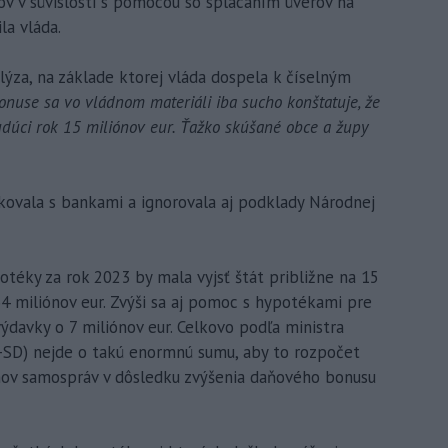
ov v súvislosti s pomocou so splácaním úverov na
la vláda.
lýza, na základe ktorej vláda dospela k číselným
nuse sa vo vládnom materiáli iba sucho konštatuje, že
dúci rok 15 miliónov eur. Ťažko skúšané obce a župy
kovala s bankami a ignorovala aj podklady Národnej
téky za rok 2023 by mala vyjsť štát približne na 15
4 miliónov eur. Zvýši sa aj pomoc s hypotékami pre
výdavky o 7 miliónov eur. Celkovo podľa ministra
-SD) nejde o takú enormnú sumu, aby to rozpočet
jmov samospráv v dôsledku zvýšenia daňového bonusu