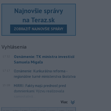
Najnovšie správy
na Teraz.sk
ZOBRAZIŤ NAJNOVŠIE SPRÁVY
Vyhlásenia
Oznámenie: TK ministra investícií
17:32
Samuela Migaľa
17:17
Oznámenie: Kurikurálna reforma -
regionálne turné ministerstva školstva
15:09
MIRRI: Fakty majú prednosť pred
domnienkami. Výzvu realizovala
samostatná...
Viac