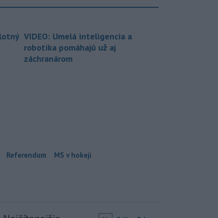
lotný
VIDEO: Umelá inteligencia a
robotika pomáhajú už aj
záchranárom
Referendum
MS v hokeji