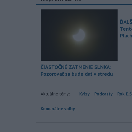
ĎALŠ
Tent
Plach
ČIASTOČNÉ ZATMENIE SLNKA:
Pozorovať sa bude dať v stredu
Aktuálne témy:
Kvízy
Podcasty
Rok Ľ.Š
Komunálne voľby