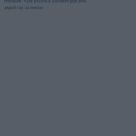
Prieskum: Vyše polovica Slovákov pije pivo
aspoň raz za mesiac