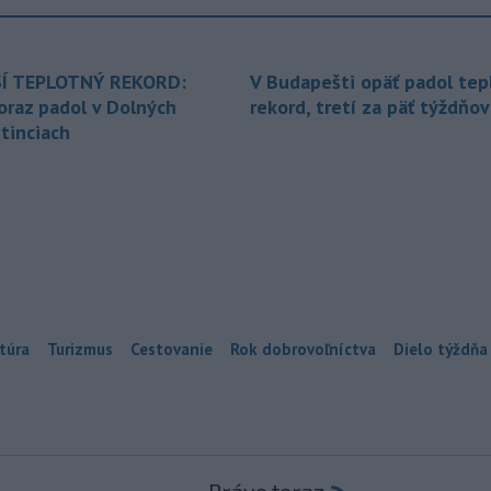
Í TEPLOTNÝ REKORD:
V Budapešti opäť padol tep
oraz padol v Dolných
rekord, tretí za päť týždňov
tinciach
túra
Turizmus
Cestovanie
Rok dobrovoľníctva
Dielo týždňa