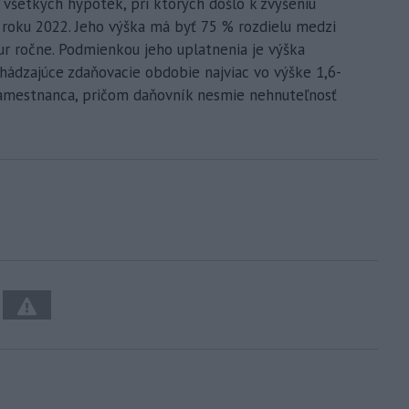
všetkých hypoték, pri ktorých došlo k zvýšeniu
 roku 2022. Jeho výška má byť 75 % rozdielu medzi
ur ročne. Podmienkou jeho uplatnenia je výška
hádzajúce zdaňovacie obdobie najviac vo výške 1,6-
amestnanca, pričom daňovník nesmie nehnuteľnosť