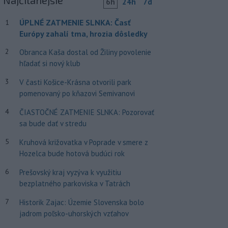
Najčítanejšie
6h
24h
7d
ÚPLNÉ ZATMENIE SLNKA: Časť
1
Európy zahalí tma, hrozia dôsledky
2
Obranca Kaša dostal od Žiliny povolenie
hľadať si nový klub
3
V časti Košice-Krásna otvorili park
pomenovaný po kňazovi Semivanovi
4
ČIASTOČNÉ ZATMENIE SLNKA: Pozorovať
sa bude dať v stredu
5
Kruhová križovatka v Poprade v smere z
Hozelca bude hotová budúci rok
6
Prešovský kraj vyzýva k využitiu
bezplatného parkoviska v Tatrách
7
Historik Zajac: Územie Slovenska bolo
jadrom poľsko-uhorských vzťahov