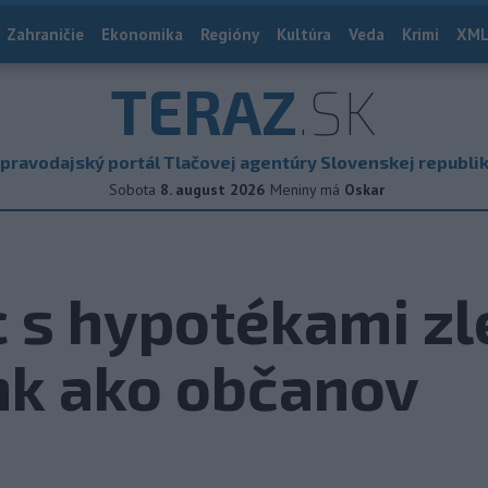
Zahraničie
Ekonomika
Regióny
Kultúra
Veda
Krimi
XML
TERAZ
.SK
pravodajský portál Tlačovej agentúry Slovenskej republi
Sobota
8. august 2026
Meniny má
Oskar
s hypotékami zle
nk ako občanov