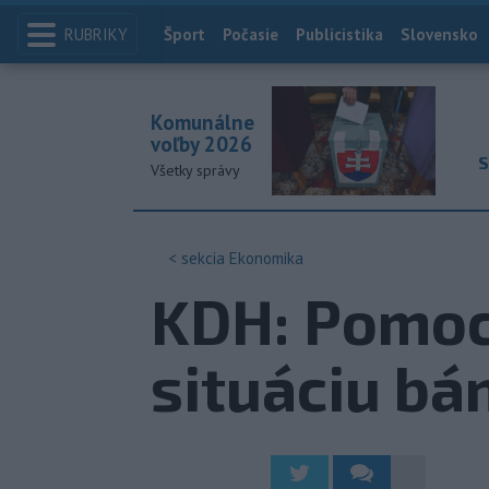
RUBRIKY
Index
Šport
Počasie
Publicistika
Slovensko
Komunálne
voľby 2026
S
Všetky správy
< sekcia
Ekonomika
KDH: Pomoc 
situáciu bá