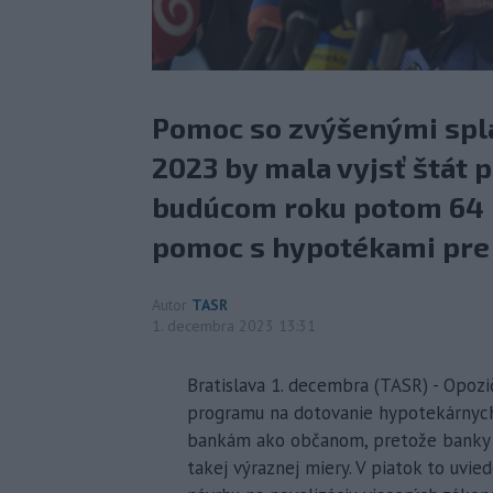
Pomoc so zvýšenými splá
2023 by mala vyjsť štát p
budúcom roku potom 64 mi
pomoc s hypotékami pre
Autor
TASR
1. decembra 2023 13:31
Bratislava 1. decembra (TASR) - Opoz
programu na dotovanie hypotekárnyc
bankám ako občanom, pretože banky m
takej výraznej miery. V piatok to uvi