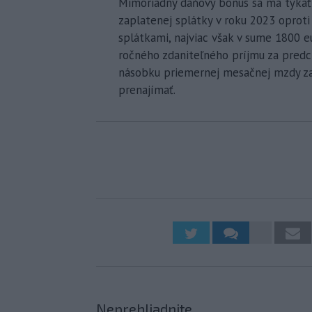
Mimoriadny daňový bonus sa má týkať 
zaplatenej splátky v roku 2023 oproti
splátkami, najviac však v sume 1800 e
ročného zdaniteľného príjmu za predc
násobku priemernej mesačnej mzdy z
prenajímať.
Neprehliadnite