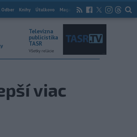
 Odber
Knihy
Útulkovo
Magazín
News Now
Archív
TASR
Televízna
publicistika
TASR
ky
Všetky relácie
pší viac