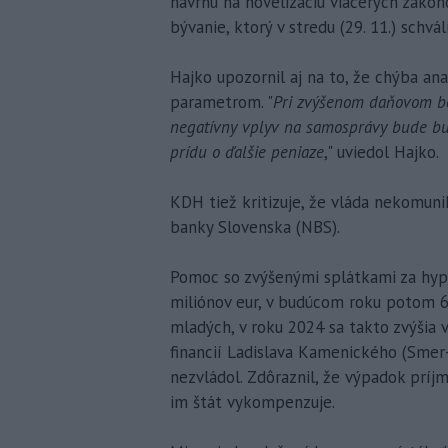
návrhu na novelizáciu viacerých zákon
bývanie, ktorý v stredu (29. 11.) schváli
Hajko upozornil aj na to, že chýba ana
parametrom. "
Pri zvýšenom daňovom bo
negatívny vplyv na samosprávy bude bu
prídu o ďalšie peniaze
," uviedol Hajko.
KDH tiež kritizuje, že vláda nekomuni
banky Slovenska (NBS).
Pomoc so zvýšenými splátkami za hypo
miliónov eur, v budúcom roku potom 6
mladých, v roku 2024 sa takto zvýšia 
financií Ladislava Kamenického (Smer
nezvládol. Zdôraznil, že výpadok prí
im štát vykompenzuje.