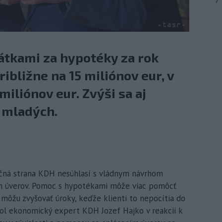
7
tkami za hypotéky za rok
ribližne na 15 miliónov eur, v
liónov eur. Zvýši sa aj
 mladých.
ičná strana KDH nesúhlasí s vládnym návrhom
h úverov. Pomoc s hypotékami môže viac pomôcť
ôžu zvyšovať úroky, keďže klienti to nepocítia do
edol ekonomický expert KDH Jozef Hajko v reakcii k