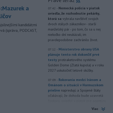
Práve teraz
:Mazurek a
-
Nemecká polícia v piatok
07:42
uviedla, že rozhodnutie pekárky,
ličov
ktorá sa
vybrala navštíviť svojich
dvoch stálych zákazníkov - starší
jsilnejšími kandidátmi
manželský pár - po tom, čo sa u nej
ová (správa, PODCAST,
niekoľko dní neukázali, im
pravdepodobne zachránilo život.
-
Ministerstvo obrany USA
07:12
plánuje tento rok dokončiť prvé
testy
protiraketového systému
Golden Dome (Zlatá kupola) a v roku
2027 uskutočniť letové skúšky.
-
Rokovania medzi Iránom a
07:09
Ománom o situácii v Hormuzskom
prielive
napredujú a Spojené štáty
očakávajú, že dohoda bude uzavretá
čoskoro, uviedol v piatok pre agentúru
Reuters nemenovaný americký
Viac
predstaviteľ, píše TASR.