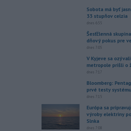
Sobota má byť jasn
33 stupňov celzia
dnes 6:55
Šesťčlenná skupina
dňový pokus pre v
dnes 7:05
V Kyjeve sa ozývali
metropole prišli o ž
dnes 7:17
Bloomberg: Pentag
prvé testy systém
dnes 7:15
Európa sa pripravu
výroby elektriny p
Slnka
dnes 7:08