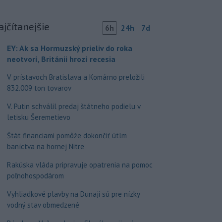
ajčítanejšie
6h
24h
7d
EY: Ak sa Hormuzský prieliv do roka
neotvorí, Británii hrozí recesia
V prístavoch Bratislava a Komárno preložili
832.009 ton tovarov
V. Putin schválil predaj štátneho podielu v
letisku Šeremetievo
Štát financiami pomôže dokončiť útlm
baníctva na hornej Nitre
Rakúska vláda pripravuje opatrenia na pomoc
poľnohospodárom
Vyhliadkové plavby na Dunaji sú pre nízky
vodný stav obmedzené