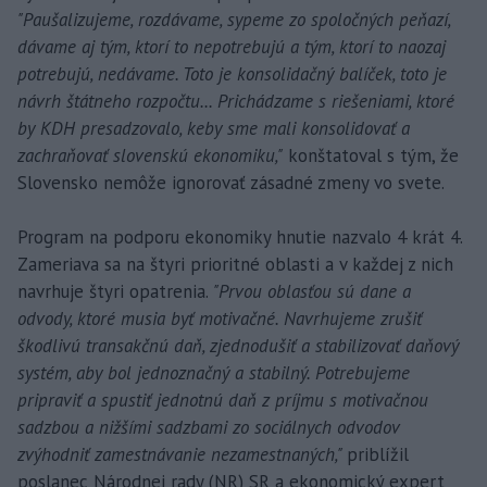
"Paušalizujeme, rozdávame, sypeme zo spoločných peňazí,
dávame aj tým, ktorí to nepotrebujú a tým, ktorí to naozaj
potrebujú, nedávame. Toto je konsolidačný balíček, toto je
návrh štátneho rozpočtu... Prichádzame s riešeniami, ktoré
by KDH presadzovalo, keby sme mali konsolidovať a
zachraňovať slovenskú ekonomiku,"
konštatoval s tým, že
Slovensko nemôže ignorovať zásadné zmeny vo svete.
Program na podporu ekonomiky hnutie nazvalo 4 krát 4.
Zameriava sa na štyri prioritné oblasti a v každej z nich
navrhuje štyri opatrenia.
"Prvou oblasťou sú dane a
odvody, ktoré musia byť motivačné. Navrhujeme zrušiť
škodlivú transakčnú daň, zjednodušiť a stabilizovať daňový
systém, aby bol jednoznačný a stabilný. Potrebujeme
pripraviť a spustiť jednotnú daň z príjmu s motivačnou
sadzbou a nižšími sadzbami zo sociálnych odvodov
zvýhodniť zamestnávanie nezamestnaných,"
priblížil
poslanec Národnej rady (NR) SR a ekonomický expert