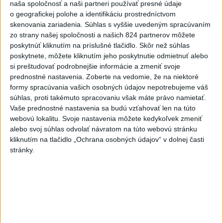
aktualizované
dnes 14:20
,
dnes 14:23
naša spoločnosť a naši partneri používať presné údaje
o geografickej polohe a identifikáciu prostredníctvom
Blanár: Kandidatúru SR do
skenovania zariadenia. Súhlas s vyššie uvedeným spracúvaním
Bezpečnostnej rady OSN
zo strany našej spoločnosti a našich 824 partnerov môžete
podporilo 123 štátov
poskytnúť kliknutím na príslušné tlačidlo. Skôr než súhlas
dnes 12:52
poskytnete, môžete kliknutím jeho poskytnutie odmietnuť alebo
si preštudovať podrobnejšie informácie a zmeniť svoje
TRAGÉDIA NA DUNAJI: Muž sa
prednostné nastavenia.
Zoberte na vedomie, že na niektoré
išiel okúpať, z vody viac
formy spracúvania vašich osobných údajov nepotrebujeme váš
nevyšiel
súhlas, proti takémuto spracovaniu však máte právo namietať.
dnes 13:09
Vaše prednostné nastavenia sa budú vzťahovať len na túto
webovú lokalitu. Svoje nastavenia môžete kedykoľvek zmeniť
VIDEO: Pri pamätníku Hartmuta
alebo svoj súhlas odvolať návratom na túto webovú stránku
Tautza odhalili nové
kliknutím na tlačidlo „Ochrana osobných údajov“ v dolnej časti
informačné tabule
stránky.
dnes 13:06
Tomaš: Takmer 200 domácností
po búrkach dostane pomoc za
250.000 eur
dnes 12:53