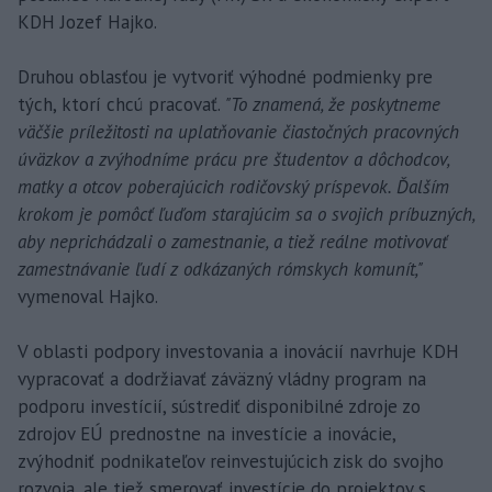
KDH Jozef Hajko.
Druhou oblasťou je vytvoriť výhodné podmienky pre
tých, ktorí chcú pracovať.
"To znamená, že poskytneme
väčšie príležitosti na uplatňovanie čiastočných pracovných
úväzkov a zvýhodníme prácu pre študentov a dôchodcov,
matky a otcov poberajúcich rodičovský príspevok. Ďalším
krokom je pomôcť ľuďom starajúcim sa o svojich príbuzných,
aby neprichádzali o zamestnanie, a tiež reálne motivovať
zamestnávanie ľudí z odkázaných rómskych komunít,"
vymenoval Hajko.
V oblasti podpory investovania a inovácií navrhuje KDH
vypracovať a dodržiavať záväzný vládny program na
podporu investícií, sústrediť disponibilné zdroje zo
zdrojov EÚ prednostne na investície a inovácie,
zvýhodniť podnikateľov reinvestujúcich zisk do svojho
rozvoja, ale tiež smerovať investície do projektov s