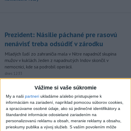
Prezident: Násilie páchané pre rasovú
nenávisť treba odsúdiť v zárodku
Mladých ľudí zo zahraničia mala v Nitre napadnúť skupina
mužov v kuklách. Jeden z napadnutých Indov skončil v
nemocnici, kde sa podrobil operácii.
dnes 12:33
Horúčavy vystriedajú búrky:
Vážime si vaše súkromie
Výstrahy vydali vo viacerých
My a naši
partneri
ukladáme a/alebo pristupujeme k
okresoch
informáciám na zariadení, napríklad pomocou súborov cookies,
dnes 11:55
a spracúvame osobné údaje, ako sú jedinečné identifikátory a
štandardné informácie odosielané zariadením na
POŽIAR V SLOVNAFTE: Horí
personalizovanú reklamu a obsah, meranie reklamy a obsahu,
ropný produkt
prieskumy publika a vývoj služieb.
S vaším povolením môže