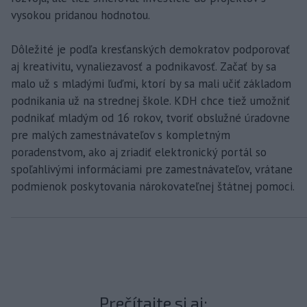
vysokou pridanou hodnotou.
Dôležité je podľa kresťanských demokratov podporovať
aj kreativitu, vynaliezavosť a podnikavosť. Začať by sa
malo už s mladými ľuďmi, ktorí by sa mali učiť základom
podnikania už na strednej škole. KDH chce tiež umožniť
podnikať mladým od 16 rokov, tvoriť obslužné úradovne
pre malých zamestnávateľov s kompletným
poradenstvom, ako aj zriadiť elektronický portál so
spoľahlivými informáciami pre zamestnávateľov, vrátane
podmienok poskytovania nárokovateľnej štátnej pomoci.
Prečítajte si aj: