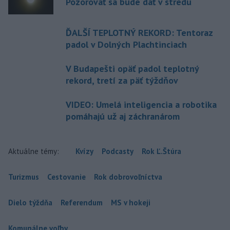
Pozorovať sa bude dať v stredu
ĎALŠÍ TEPLOTNÝ REKORD: Tentoraz
padol v Dolných Plachtinciach
V Budapešti opäť padol teplotný
rekord, tretí za päť týždňov
VIDEO: Umelá inteligencia a robotika
pomáhajú už aj záchranárom
Aktuálne témy:
Kvízy
Podcasty
Rok Ľ.Štúra
Turizmus
Cestovanie
Rok dobrovoľníctva
Dielo týždňa
Referendum
MS v hokeji
Komunálne voľby