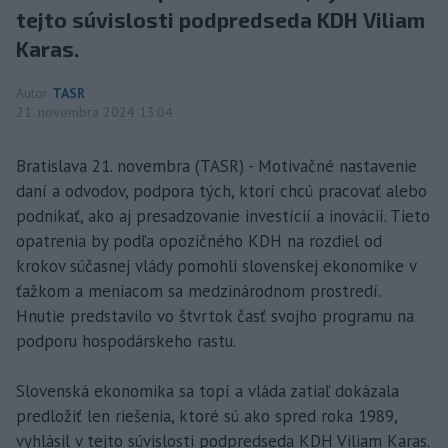
tejto súvislosti podpredseda KDH Viliam
Karas.
Autor
TASR
21. novembra 2024 13:04
Bratislava 21. novembra (TASR) - Motivačné nastavenie
daní a odvodov, podpora tých, ktorí chcú pracovať alebo
podnikať, ako aj presadzovanie investícií a inovácií. Tieto
opatrenia by podľa opozičného KDH na rozdiel od
krokov súčasnej vlády pomohli slovenskej ekonomike v
ťažkom a meniacom sa medzinárodnom prostredí.
Hnutie predstavilo vo štvrtok časť svojho programu na
podporu hospodárskeho rastu.
Slovenská ekonomika sa topí a vláda zatiaľ dokázala
predložiť len riešenia, ktoré sú ako spred roka 1989,
vyhlásil v tejto súvislosti podpredseda KDH Viliam Karas.