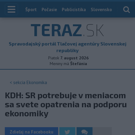
Index
Šport
Počasie
Publicistika
Slovensko
Zahranič
TERAZ
.SK
Spravodajský portál Tlačovej agentúry Slovenskej
republiky
Piatok
7. august 2026
Meniny má
Štefánia
< sekcia
Ekonomika
KDH: SR potrebuje v meniacom
sa svete opatrenia na podporu
ekonomiky
Zdieľaj na Facebooku