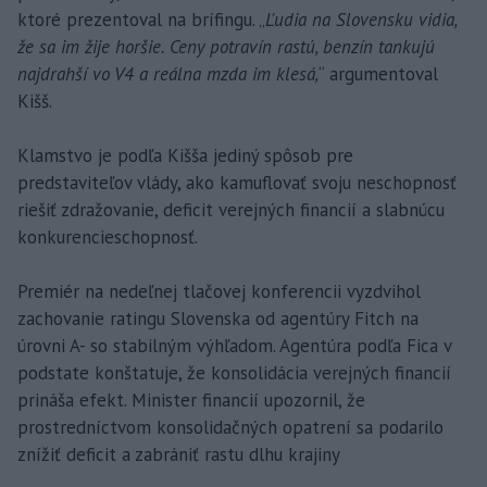
ktoré prezentoval na brífingu. „
Ľudia na Slovensku vidia,
že sa im žije horšie. Ceny potravín rastú, benzín tankujú
najdrahší vo V4 a reálna mzda im klesá,
“ argumentoval
Kišš.
Klamstvo je podľa Kišša jediný spôsob pre
predstaviteľov vlády, ako kamuflovať svoju neschopnosť
riešiť zdražovanie, deficit verejných financií a slabnúcu
konkurencieschopnosť.
Premiér na nedeľnej tlačovej konferencii vyzdvihol
zachovanie ratingu Slovenska od agentúry Fitch na
úrovni A- so stabilným výhľadom. Agentúra podľa Fica v
podstate konštatuje, že konsolidácia verejných financií
prináša efekt. Minister financií upozornil, že
prostredníctvom konsolidačných opatrení sa podarilo
znížiť deficit a zabrániť rastu dlhu krajiny