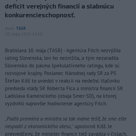
deficit verejných financií a slabnúcu
konkurencieschopnosť.
Autor
TASR
10. mája 2026 14:10
Bratislava 10. mája (TASR) - Agentúra Fitch nezvýšila
rating Slovenska, len ho neznížila, a tým nezaradila
Slovensko do pásma špekulatívneho ratingu, kde sú
rozvojové krajiny. Poslanec Národnej rady SR za PS
Štefan Kišš to uviedol v reakcii na nedeľnú tlačovku
predsedu vlády SR Roberta Fica a ministra financií SR
Ladislava Kamenického (obaja Smer-SD), na ktorej
vyzdvihli najnovšie hodnotenie agentúry Fitch.
„
Podľa premiéra a ministra sa tak máme tešiť, že sme ešte
nespadli z ekonomického útesu,
“ upozornil Kišš. Je
presvedčený, že minister financií tiež zavádza v číslach,