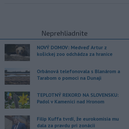
Neprehliadnite
NOVÝ DOMOV: Medveď Artur z
košickej zoo odchádza za hranice
Orbánová telefonovala s Blanárom a
Tarabom o pomoci na Dunaji
TEPLOTNÝ REKORD NA SLOVENSKU:
Padol v Kamenici nad Hronom
Filip Kuffa tvrdí, že eurokomisia mu
dala za pravdu pri zonácii