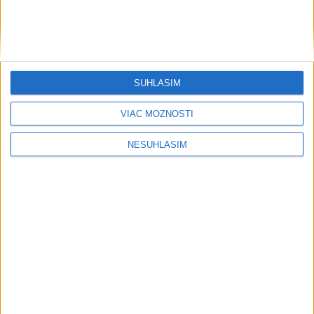
Detskú univerzitu TUKE absolvovalo takmer 300 žiakov
základných škôl
Komárno vyzýva na šetrenie pitnou vodou
SÚHLASÍM
VIAC MOŽNOSTÍ
NESÚHLASÍM
Neprehliadnite
Pri horúčavách myslite aj na zvieratá.
Viete, kedy potrebujú pomoc?
ŠTIBRAVÁ: Štvrté miesto v silnej
svetovej konkurencii je výborné
Slovensko trápi sucho: V prírode sa
prejavuje viacerými spôsobmi