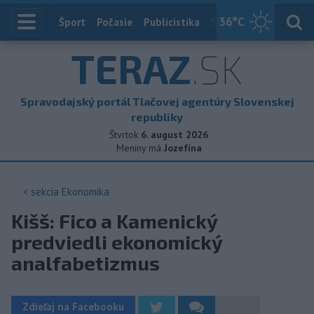
36
°C
Index
Šport
Počasie
Publicistika
Slovensko
Zahranič
TERAZ
.SK
Spravodajský portál Tlačovej agentúry Slovenskej
republiky
Štvrtok
6. august 2026
Meniny má
Jozefína
< sekcia
Ekonomika
Kišš: Fico a Kamenický
predviedli ekonomický
analfabetizmus
Zdieľaj na Facebooku