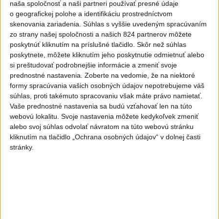
Agroministerstvo poskytne
naša spoločnosť a naši partneri používať presné údaje
peniaze na 150 chladiacich
o geografickej polohe a identifikáciu prostredníctvom
skenovania zariadenia. Súhlas s vyššie uvedeným spracúvaním
boxov pre diviaky
zo strany našej spoločnosti a našich 824 partnerov môžete
aktualizované
dnes 12:11
,
dnes 13:22
poskytnúť kliknutím na príslušné tlačidlo. Skôr než súhlas
ÚPLNÉ ZATMENIE SLNKA: Časť
poskytnete, môžete kliknutím jeho poskytnutie odmietnuť alebo
si preštudovať podrobnejšie informácie a zmeniť svoje
Európy zahalí tma, hrozia
prednostné nastavenia.
Zoberte na vedomie, že na niektoré
dôsledky
formy spracúvania vašich osobných údajov nepotrebujeme váš
aktualizované
dnes 13:35
,
dnes 14:03
súhlas, proti takémuto spracovaniu však máte právo namietať.
Vaše prednostné nastavenia sa budú vzťahovať len na túto
Taraba s Takáčom podpísali
webovú lokalitu. Svoje nastavenia môžete kedykoľvek zmeniť
memorandum o prechode
alebo svoj súhlas odvolať návratom na túto webovú stránku
pozemkov pod NP
kliknutím na tlačidlo „Ochrana osobných údajov“ v dolnej časti
aktualizované
dnes 13:26
,
dnes 14:05
stránky.
Maďarský parlament bude voliť
prezidenta republiky budúci
utorok
aktualizované
dnes 13:43
,
dnes 13:59
EXTRÉMNE HORÚČAVY: Takéto