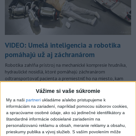
VIDEO: Umelá inteligencia a robotika
pomáhajú už aj záchranárom
Robotika zahŕňa prístroj na mechanické kompresie hrudníka,
hydraulické nosidlá, ktoré pomáhajú záchranárom
odtransportovať pacienta a premiestniť ho na miesto, kam
potrebujú, a ďalšie pomôcky.
Vážime si vaše súkromie
dnes 12:31
My a naši
partneri
ukladáme a/alebo pristupujeme k
SNS vyzýva T. Tarabu, aby
informáciám na zariadení, napríklad pomocou súborov cookies,
navrhol zrušenie uznesení k
a spracúvame osobné údaje, ako sú jedinečné identifikátory a
zonáciám
štandardné informácie odosielané zariadením na
personalizovanú reklamu a obsah, meranie reklamy a obsahu,
dnes 11:16
prieskumy publika a vývoj služieb.
S vaším povolením môže