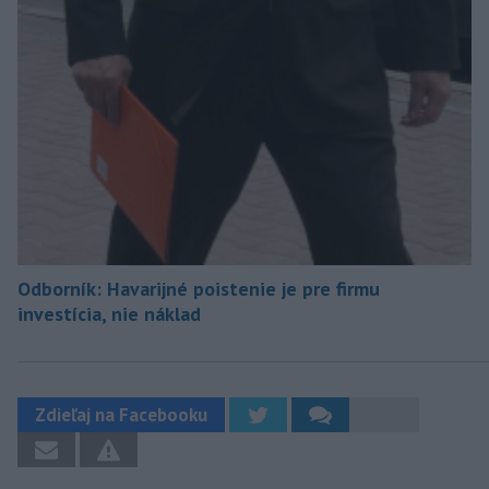
Odborník: Havarijné poistenie je pre firmu
investícia, nie náklad
Zdieľaj na Facebooku