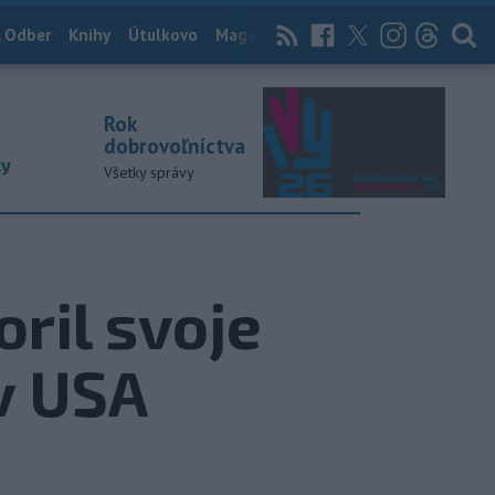
 Odber
Knihy
Útulkovo
Magazín
News Now
Archív
TASR
Rok
dobrovoľníctva
ky
Všetky správy
ril svoje
v USA