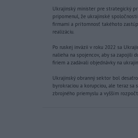
Ukrajinský minister pre strategický p
pripomenul, že ukrajinské spoločnost
firmami a prítomnosť takéhoto zastú
realizáciu.
Po ruskej invázii v roku 2022 sa Ukraj
nalieha na spojencov, aby sa zapojili 
firiem a zadávali objednávky na ukraji
Ukrajinský obranný sektor bol desaťro
byrokraciou a korupciou, ale teraz sa
zbrojného priemyslu a vyšším rozpoč