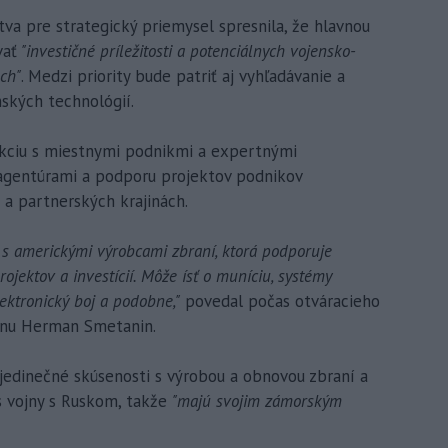
tva pre strategický priemysel spresnila, že hlavnou
vať
"investičné príležitosti a potenciálnych vojensko-
ch"
. Medzi priority bude patriť aj vyhľadávanie a
ských technológií.
rakciu s miestnymi podnikmi a expertnými
 agentúrami a podporu projektov podnikov
a partnerských krajinách.
s americkými výrobcami zbraní, ktorá podporuje
rojektov a investícií. Môže ísť o muníciu, systémy
lektronický boj a podobne,"
povedal počas otváracieho
ernu Herman Smetanin.
ú jedinečné skúsenosti s výrobou a obnovou zbraní a
as vojny s Ruskom, takže
"majú svojim zámorským