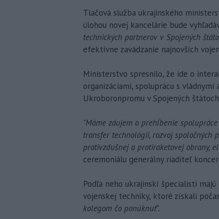
Tlačová služba ukrajinského ministers
úlohou novej kancelárie bude vyhľadá
technických partnerov v Spojených štáto
efektívne zavádzanie najnovších vojen
Ministerstvo spresnilo, že ide o inte
organizáciami, spoluprácu s vládnymi
Ukroboronpromu v Spojených štátoch 
"Máme záujem o prehĺbenie spolupráce 
transfer technológií, rozvoj spoločných p
protivzdušnej a protiraketovej obrany, e
ceremoniálu generálny riaditeľ konc
Podľa neho ukrajinskí špecialisti maj
vojenskej techniky, ktoré získali poč
kolegom čo ponúknuť".