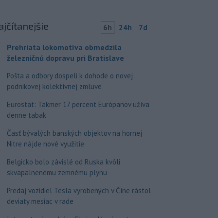
ajčítanejšie
6h
24h
7d
Prehriata lokomotíva obmedzila
železničnú dopravu pri Bratislave
Pošta a odbory dospeli k dohode o novej
podnikovej kolektívnej zmluve
Eurostat: Takmer 17 percent Európanov užíva
denne tabak
Časť bývalých banských objektov na hornej
Nitre nájde nové využitie
Belgicko bolo závislé od Ruska kvôli
skvapalnenému zemnému plynu
Predaj vozidiel Tesla vyrobených v Číne rástol
deviaty mesiac v rade