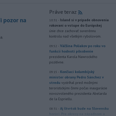
Práve teraz
si pozor na
-
Island si v prípade obnovenia
10:31
rokovaní o vstupe do Európskej
únie chce zachovať suverénnu
kontrolu nad všetkým rybolovom.
a.
-
Väčšina Poliakov po roku vo
09:52
funkcii hodnotí pôsobenie
prezidenta Karola Nawrockého
pozitívne.
-
Končiaci kolumbijský
09:15
minister obrany Pedro Sánchez v
stredu
vystríhal pred možnými
teroristickými činmi počas inaugurácie
novozvoleného prezidenta Abelarda
de la Espriellu.
-
Aj štvrtok bude na Slovensku
08:31
horúci. Pre okresy na západnom a