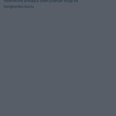
Internetový predajca Shein plánuje vstup na
hongkonskú burzu