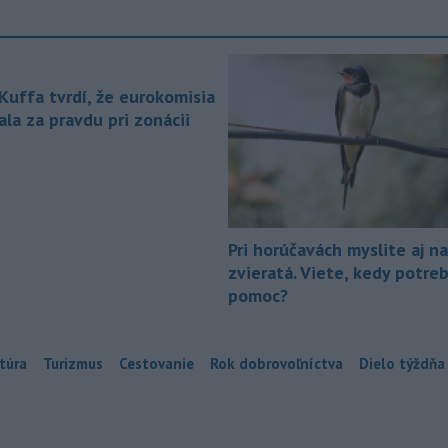
 Kuffa tvrdí, že eurokomisia
la za pravdu pri zonácii
Pri horúčavách myslite aj na
zvieratá. Viete, kedy potre
pomoc?
túra
Turizmus
Cestovanie
Rok dobrovoľníctva
Dielo týždňa