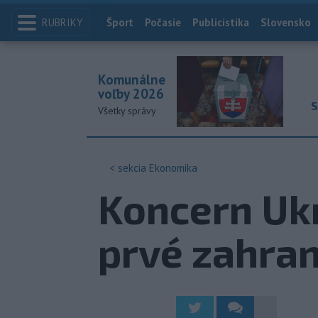
RUBRIKY
Index
Šport
Počasie
Publicistika
Slovensko
Komunálne
voľby 2026
S
Všetky správy
< sekcia
Ekonomika
Koncern Uk
prvé zahran