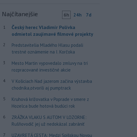
Najčítanejšie
6h
24h
7d
Český herec Vladimír Polívka
1
odmietol zaujímavé filmové projekty
2
Predstavitelia Mladého Hlasu podali
trestné oznámenie na I. Korčoka
3
Mesto Martin vypovedalo zmluvy na tri
rozpracované investičné akcie
4
V Košiciach Nad jazerom začína výstavba
chodníka,otvorili aj pumptrack
5
Kruhová križovatka v Poprade v smere z
Hozelca bude hotová budúci rok
6
ZRÁŽKA VLAKU S AUTOM V LOZORNE:
Rušňovodič jej už nedokázal zabrániť
7
UZAVRETÁ CESTA: Medzi Spišskou Novou