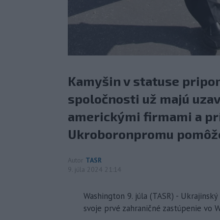
Kamyšin v statuse pripo
spoločnosti už majú uza
americkými firmami a pr
Ukroboronpromu pomôže u
Autor
TASR
9. júla 2024 21:14
Washington 9. júla (TASR) - Ukrajinsk
svoje prvé zahraničné zastúpenie vo 