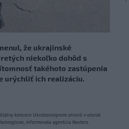
7
menul, že ukrajinské
vretých niekoľko dohôd s
ítomnosť takéhoto zastúpenia
rýchliť ich realizáciu.
ý štátny koncern Ukroboronprom otvoril v utorok
Washingtone, informovala agentúra Reuters.