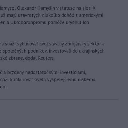
riemysel Olexandr Kamyšin v statuse na sieti X
i už majú uzavretých niekoľko dohôd s americkými
penia Ukroboronpromu pomôže urýchliť ich
ina snaží vybudovať svoj vlastný zbrojársky sektor a
do spoločných podnikov, investovali do ukrajinských
nské zbrane, dodal Reuters.
čia brzdený nedostatočnými investíciami,
 snaží konkurovať oveľa vyspelejšiemu ruskému
tom.