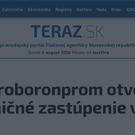
Zahraničie
Ekonomika
Regióny
Kultúra
Veda
Krimi
XML
TERAZ
.SK
pravodajský portál Tlačovej agentúry Slovenskej republi
Štvrtok
6. august 2026
Meniny má
Jozefína
roboronprom otvo
ičné zastúpenie 