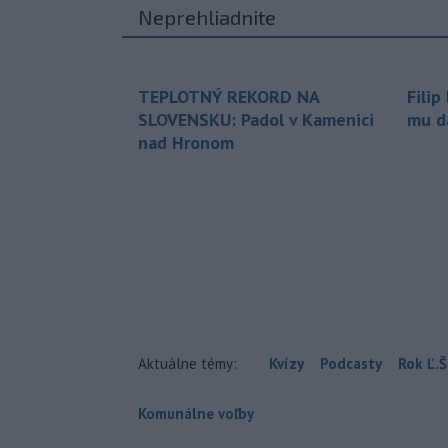
Neprehliadnite
TEPLOTNÝ REKORD NA
Filip
SLOVENSKU: Padol v Kamenici
mu da
nad Hronom
Aktuálne témy:
Kvízy
Podcasty
Rok Ľ.Š
Komunálne voľby