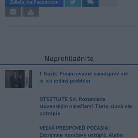
Zdieľaj na Facebooku
Neprehliadnite
J. Božik: Financovanie samospráv nie
je ich jediný problém
OTESTUJTE SA: Rozumiete
slovenským nárečiam? Tieto slová vás
potrápia
VEĽKÁ PREDPOVEĎ POČASIA:
Extrémne horúčavy ustúpili. Alebo