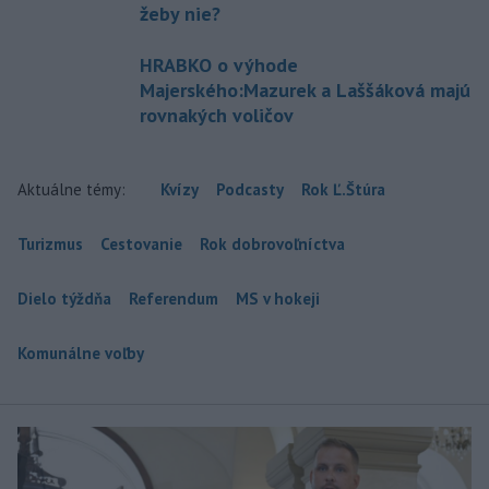
žeby nie?
HRABKO o výhode
Majerského:Mazurek a Laššáková majú
rovnakých voličov
Aktuálne témy:
Kvízy
Podcasty
Rok Ľ.Štúra
Turizmus
Cestovanie
Rok dobrovoľníctva
Dielo týždňa
Referendum
MS v hokeji
Komunálne voľby