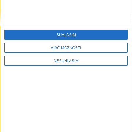
....
....
SÚHLASÍM
VIAC MOŽNOSTÍ
NESÚHLASÍM
....