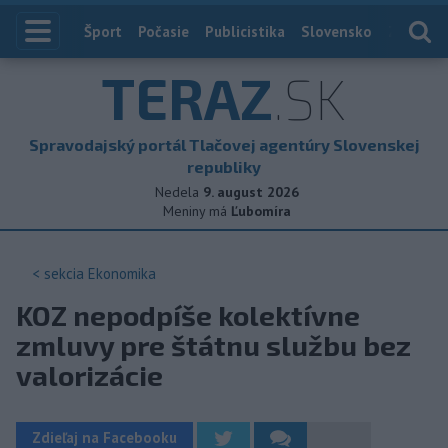
Index
Šport
Počasie
Publicistika
Slovensko
Zahranič
TERAZ
.SK
Spravodajský portál Tlačovej agentúry Slovenskej
republiky
Nedela
9. august 2026
Meniny má
Ľubomíra
< sekcia
Ekonomika
KOZ nepodpíše kolektívne
zmluvy pre štátnu službu bez
valorizácie
Zdieľaj na Facebooku