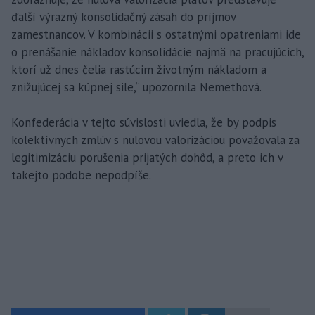
ďalší výrazný konsolidačný zásah do príjmov
zamestnancov. V kombinácii s ostatnými opatreniami ide
o prenášanie nákladov konsolidácie najmä na pracujúcich,
ktorí už dnes čelia rastúcim životným nákladom a
znižujúcej sa kúpnej sile,“ upozornila Nemethová.
Konfederácia v tejto súvislosti uviedla, že by podpis
kolektívnych zmlúv s nulovou valorizáciou považovala za
legitimizáciu porušenia prijatých dohôd, a preto ich v
takejto podobe nepodpíše.