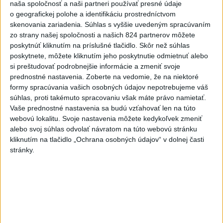
naša spoločnosť a naši partneri používať presné údaje
lesný požiar, pre ktorý už museli evakuovať 470 ľudí. Plamene sa
o geografickej polohe a identifikáciu prostredníctvom
rozšírili na ploche 8000 hektárov, na ktorých však nezhorel všetok
skenovania zariadenia. Súhlas s vyššie uvedeným spracúvaním
porast.
zo strany našej spoločnosti a našich 824 partnerov môžete
poskytnúť kliknutím na príslušné tlačidlo. Skôr než súhlas
Viac
poskytnete, môžete kliknutím jeho poskytnutie odmietnuť alebo
Videá a prenosy TASR TV
si preštudovať podrobnejšie informácie a zmeniť svoje
prednostné nastavenia.
Zoberte na vedomie, že na niektoré
Deväť Slovákov zabojuje na ME v Paríži
formy spracúvania vašich osobných údajov nepotrebujeme váš
o čo najlepšie výsledky
súhlas, proti takémuto spracovaniu však máte právo namietať.
Vaše prednostné nastavenia sa budú vzťahovať len na túto
webovú lokalitu. Svoje nastavenia môžete kedykoľvek zmeniť
alebo svoj súhlas odvolať návratom na túto webovú stránku
Viac
kliknutím na tlačidlo „Ochrana osobných údajov“ v dolnej časti
Najčítanejšie
stránky.
6h
24h
7d
DRÁMA V PARLAMENTE: Poslankyňa
1
hádzala do premiéra vajíčka