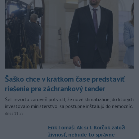
Šaško chce v krátkom čase predstaviť
riešenie pre záchrankový tender
Šéf rezortu zároveň potvrdil, že nové klimatizácie, do ktorých
investovalo ministerstvo, sa postupne inštalujú do nemocníc.
dnes 11:58
Erik Tomáš: Ak si I. Korčok založí
živnosť, nebude to správne