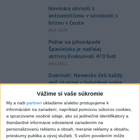
Novinára obvinili z
antisemitizmu v súvislosti s
krízou v Ceute
dnes 16:20
Požiar na juhozápade
Španielska je naďalej
aktívny.Evakuovali 470 ľudí
dnes 16:11
Dobrindt: Nemecko čelí každý
deň útokom v hybridnej vojne
dnes 14:30
Vážime si vaše súkromie
Infantinova éra sa skončila,
My a naši
partneri
ukladáme a/alebo pristupujeme k
tvrdí šéf španielskej La Ligy
informáciám na zariadení, napríklad pomocou súborov cookies,
dnes 16:35
a spracúvame osobné údaje, ako sú jedinečné identifikátory a
štandardné informácie odosielané zariadením na
Práve teraz
personalizovanú reklamu a obsah, meranie reklamy a obsahu,
prieskumy publika a vývoj služieb.
S vaším povolením môže
-
V španielskej provincii Huelva v Andalúzii sa naďalej šíri
16:15