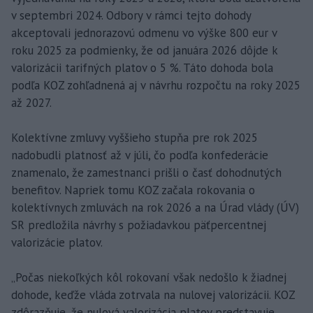
v septembri 2024. Odbory v rámci tejto dohody
akceptovali jednorazovú odmenu vo výške 800 eur v
roku 2025 za podmienky, že od januára 2026 dôjde k
valorizácii tarifných platov o 5 %. Táto dohoda bola
podľa KOZ zohľadnená aj v návrhu rozpočtu na roky 2025
až 2027.
Kolektívne zmluvy vyššieho stupňa pre rok 2025
nadobudli platnosť až v júli, čo podľa konfederácie
znamenalo, že zamestnanci prišli o časť dohodnutých
benefitov. Napriek tomu KOZ začala rokovania o
kolektívnych zmluvách na rok 2026 a na Úrad vlády (ÚV)
SR predložila návrhy s požiadavkou päťpercentnej
valorizácie platov.
„Počas niekoľkých kôl rokovaní však nedošlo k žiadnej
dohode, keďže vláda zotrvala na nulovej valorizácii. KOZ
zdôrazňuje, že nulová valorizácia platov predstavuje