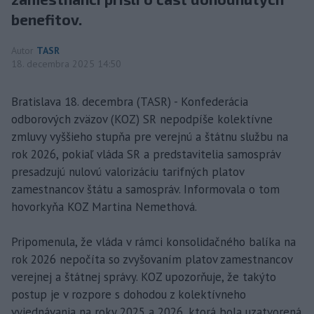
benefitov.
Autor
TASR
18. decembra 2025 14:50
Bratislava 18. decembra (TASR) - Konfederácia
odborových zväzov (KOZ) SR nepodpíše kolektívne
zmluvy vyššieho stupňa pre verejnú a štátnu službu na
rok 2026, pokiaľ vláda SR a predstavitelia samospráv
presadzujú nulovú valorizáciu tarifných platov
zamestnancov štátu a samospráv. Informovala o tom
hovorkyňa KOZ Martina Nemethová.
Pripomenula, že vláda v rámci konsolidačného balíka na
rok 2026 nepočíta so zvyšovaním platov zamestnancov
verejnej a štátnej správy. KOZ upozorňuje, že takýto
postup je v rozpore s dohodou z kolektívneho
vyjednávania na roky 2025 a 2026, ktorá bola uzatvorená