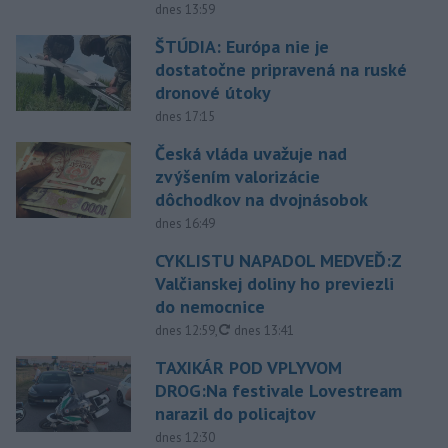
dnes 13:59
ŠTÚDIA: Európa nie je
dostatočne pripravená na ruské
dronové útoky
dnes 17:15
Česká vláda uvažuje nad
zvýšením valorizácie
dôchodkov na dvojnásobok
dnes 16:49
CYKLISTU NAPADOL MEDVEĎ:Z
Valčianskej doliny ho previezli
do nemocnice
aktualizované
dnes 12:59
,
dnes 13:41
TAXIKÁR POD VPLYVOM
DROG:Na festivale Lovestream
narazil do policajtov
dnes 12:30