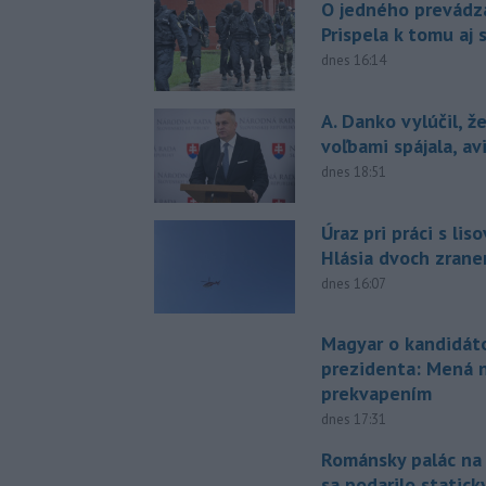
O jedného prevádz
Prispela k tomu aj 
dnes 16:14
A. Danko vylúčil, ž
voľbami spájala, a
dnes 18:51
Úraz pri práci s lis
Hlásia dvoch zran
dnes 16:07
Magyar o kandidát
prezidenta: Mená 
prekvapením
dnes 17:31
Románsky palác na
sa podarilo statick