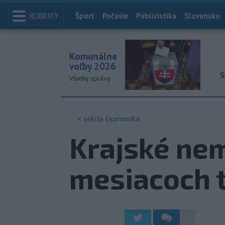
RUBRIKY
Index
Šport
Počasie
Publicistika
Slovensko
Komunálne
voľby 2026
S
Všetky správy
< sekcia
Ekonomika
Krajské nem
mesiacoch t