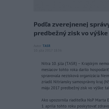
Podľa zverejnenej správy
predbežný zisk vo výške
Autor
TASR
10. júla 2017 18:36
Nitra 10. júla (TASR) – Krajským nemo
mesiacov tohto roka darilo hospodári
spravovala nezisková organizácia Nemo
zriadil Nitriansky samosprávny kraj (N
máju 2017 predbežný zisk vo výške ta
Ako upozornila riaditeľka NsP Marta 
1. apríla tohto roku poskytovať zdravo