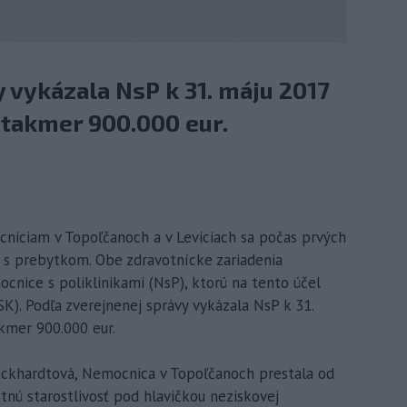
 vykázala NsP k 31. máju 2017
 takmer 900.000 eur.
cniciam v Topoľčanoch a v Leviciach sa počas prvých
ť s prebytkom. Obe zdravotnícke zariadenia
cnice s poliklinikami (NsP), ktorú na tento účel
SK). Podľa zverejnenej správy vykázala NsP k 31.
kmer 900.000 eur.
Eckhardtová, Nemocnica v Topoľčanoch prestala od
tnú starostlivosť pod hlavičkou neziskovej