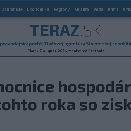
Zahraničie
Ekonomika
Regióny
Kultúra
Veda
Krimi
XML
TERAZ
.SK
pravodajský portál Tlačovej agentúry Slovenskej republi
Piatok
7. august 2026
Meniny má
Štefánia
ocnice hospodári
ohto roka so zi