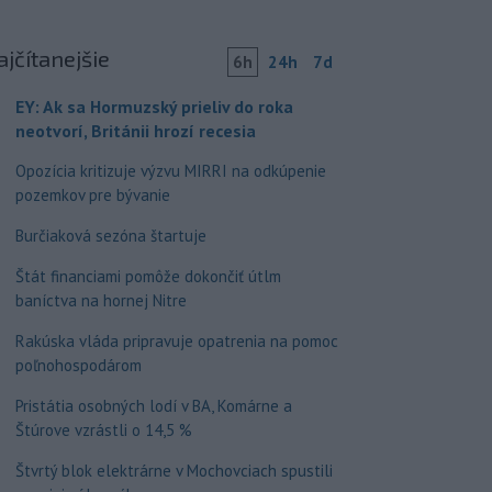
ajčítanejšie
6h
24h
7d
EY: Ak sa Hormuzský prieliv do roka
neotvorí, Británii hrozí recesia
Opozícia kritizuje výzvu MIRRI na odkúpenie
pozemkov pre bývanie
Burčiaková sezóna štartuje
Štát financiami pomôže dokončiť útlm
baníctva na hornej Nitre
Rakúska vláda pripravuje opatrenia na pomoc
poľnohospodárom
Pristátia osobných lodí v BA, Komárne a
Štúrove vzrástli o 14,5 %
Štvrtý blok elektrárne v Mochovciach spustili