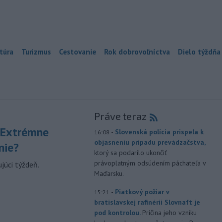
túra
Turizmus
Cestovanie
Rok dobrovoľníctva
Dielo týždňa
Práve teraz
 Extrémne
-
Slovenská polícia prispela k
16:08
objasneniu prípadu prevádzačstva,
nie?
ktorý sa podarilo ukončiť
právoplatným odsúdením páchateľa v
júci týždeň.
Maďarsku.
-
Piatkový požiar v
15:21
bratislavskej rafinérii Slovnaft je
pod kontrolou.
Príčina jeho vzniku