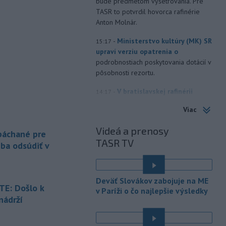
bude predmetom vyšetrovania. Pre
TASR to potvrdil hovorca rafinérie
Anton Molnár.
-
Ministerstvo kultúry (MK) SR
15:17
upraví verziu opatrenia o
podrobnostiach poskytovania dotácií v
pôsobnosti rezortu.
-
V bratislavskej rafinérii
14:17
Slovnaft horí uskladnený ropný
Viac
produkt.
TASR o tom informovala
rafinéria s tým, že obyvateľom nehrozí
Videá a prenosy
 páchané pre
nebezpečenstvo.
TASR TV
eba odsúdiť v
-
Jedným zo zdravotných rizík
13:50
na festivale môže byť vyššia
úroveň
hluku. Je preto dobré držať sa
Deväť Slovákov zabojuje na ME
ďalej od reproduktorov, používať
E: Došlo k
v Paríži o čo najlepšie výsledky
chrániče sluchu či dodržiavať
nádrží
prestávky.
é
-
Podporu kandidatúre
12:49