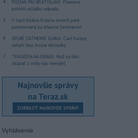
4
POŽIAR PRI BRATISLAVE: Plamene
pohltili skládku odpadu
5
V časti Košice-Krásna otvorili park
pomenovaný po kňazovi Semivanovi
6
ÚPLNÉ ZATMENIE SLNKA: Časť Európy
zahalí tma, hrozia dôsledky
7
TRAGÉDIA NA DUNAJI: Muž sa išiel
okúpať, z vody viac nevyšiel
Najnovšie správy
na Teraz.sk
ZOBRAZIŤ NAJNOVŠIE SPRÁVY
Vyhlásenia