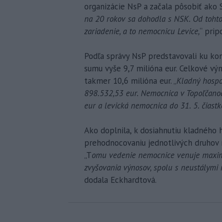
organizácie NsP a začala pôsobiť ako S
na 20 rokov sa dohodla s NSK. Od toht
zariadenie, a to nemocnicu Levice,
“ pri
Podľa správy NsP predstavovali ku ko
sumu vyše 9,7 milióna eur. Celkové v
takmer 10,6 milióna eur. „
Kladný hospo
898.532,53 eur. Nemocnica v Topoľčano
eur a levická nemocnica do 31. 5. čiast
Ako doplnila, k dosiahnutiu kladného
prehodnocovaniu jednotlivých druhov 
„T
omu vedenie nemocnice venuje maximá
zvyšovania výnosov, spolu s neustálymi 
dodala Eckhardtová.