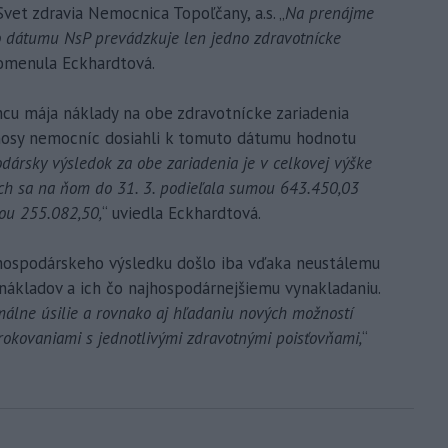
vet zdravia Nemocnica Topoľčany, a.s. „
Na prenájme
o dátumu NsP prevádzkuje len jedno zdravotnícke
pomenula Eckhardtová.
ncu mája náklady na obe zdravotnícke zariadenia
ýnosy nemocníc dosiahli k tomuto dátumu hodnotu
dársky výsledok za obe zariadenia je v celkovej výške
ch sa na ňom do 31. 3. podieľala sumou 643.450,03
kou 255.082,50,
“ uviedla Eckhardtová.
 hospodárskeho výsledku došlo iba vďaka neustálemu
nákladov a ich čo najhospodárnejšiemu vynakladaniu.
lne úsilie a rovnako aj hľadaniu nových možností
rokovaniami s jednotlivými zdravotnými poisťovňami,
“