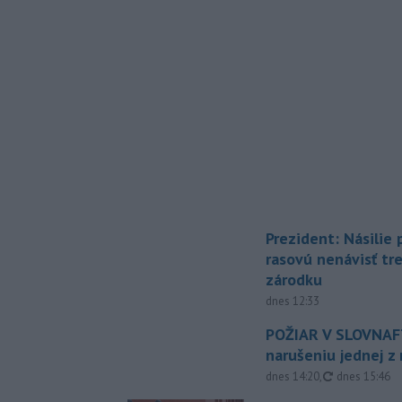
Prezident: Násilie
rasovú nenávisť tr
zárodku
dnes 12:33
POŽIAR V SLOVNAFT
narušeniu jednej z 
aktualizovan
dnes 14:20
,
dnes 15:46