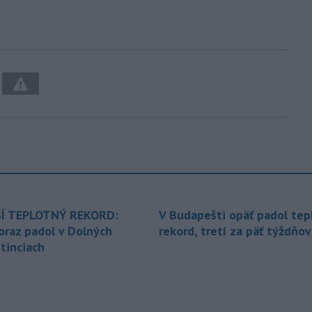
Í TEPLOTNÝ REKORD:
V Budapešti opäť padol tep
oraz padol v Dolných
rekord, tretí za päť týždňov
tinciach