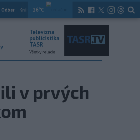
26
°C
 Odber
Knihy
Útulkovo
Magazín
News Now
Archív
TASR
Televízna
publicistika
TASR
ky
Všetky relácie
li v prvých
skom