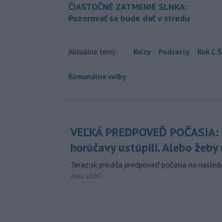
ČIASTOČNÉ ZATMENIE SLNKA:
Pozorovať sa bude dať v stredu
Aktuálne témy:
Kvízy
Podcasty
Rok Ľ.Š
Komunálne voľby
VEĽKÁ PREDPOVEĎ POČASIA:
horúčavy ustúpili. Alebo žeby 
Teraz.sk prináša predpoveď počasia na nasledu
dnes 16:00