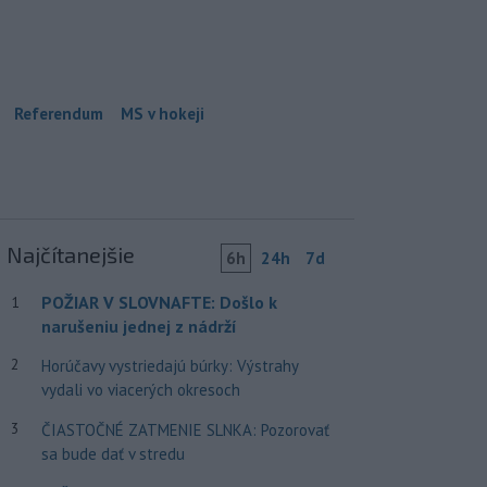
Referendum
MS v hokeji
Najčítanejšie
6h
24h
7d
POŽIAR V SLOVNAFTE: Došlo k
1
narušeniu jednej z nádrží
2
Horúčavy vystriedajú búrky: Výstrahy
vydali vo viacerých okresoch
3
ČIASTOČNÉ ZATMENIE SLNKA: Pozorovať
sa bude dať v stredu