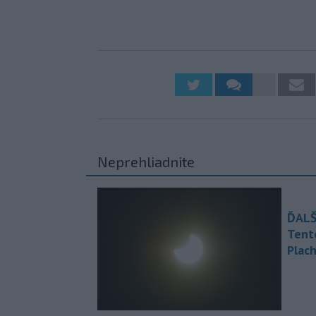
Neprehliadnite
ĎALŠ
Tent
Plach