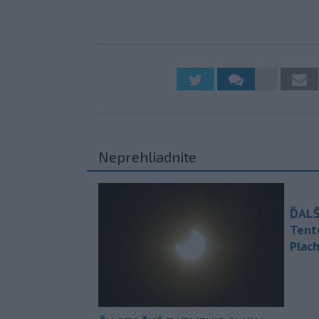
Neprehliadnite
ĎALŠ
Tent
Plach