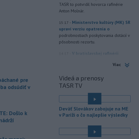
TASR to potvrdil hovorca rafinérie
Anton Molnár.
-
Ministerstvo kultúry (MK) SR
15:17
upraví verziu opatrenia o
podrobnostiach poskytovania dotácií v
pôsobnosti rezortu.
-
V bratislavskej rafinérii
14:17
Slovnaft horí uskladnený ropný
Viac
produkt.
TASR o tom informovala
rafinéria s tým, že obyvateľom nehrozí
Videá a prenosy
 páchané pre
nebezpečenstvo.
TASR TV
eba odsúdiť v
-
Jedným zo zdravotných rizík
13:50
na festivale môže byť vyššia
úroveň
hluku. Je preto dobré držať sa
Deväť Slovákov zabojuje na ME
ďalej od reproduktorov, používať
E: Došlo k
v Paríži o čo najlepšie výsledky
chrániče sluchu či dodržiavať
nádrží
prestávky.
é
-
Podporu kandidatúre
12:49