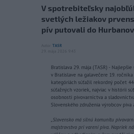
V spotrebiteľsky najobľ
svetlých ležiakov prvens
pív putovali do Hurbanov
Autor
TASR
29. mája 2026 9:43
Bratislava 29. mája (TASR) - Najlepšie 
v Bratislave na galavečere 19. ročník
kategóriách súťažil rekordný počet 44 
súťažných vzoriek, najviac v histórii s
osobnosti pivovarníctva a sladovníctva
Slovenského združenia výrobcov piva a
„Slovensko má silnú komunitu pivovarní
majstrovstvo pri varení piva. Napriek ná