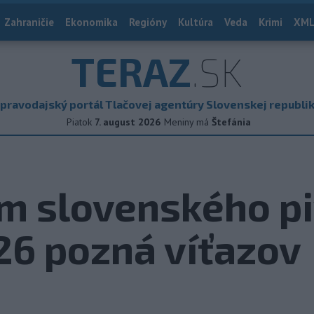
Zahraničie
Ekonomika
Regióny
Kultúra
Veda
Krimi
XML
TERAZ
.SK
pravodajský portál Tlačovej agentúry Slovenskej republi
Piatok
7. august 2026
Meniny má
Štefánia
om slovenského p
26 pozná víťazov