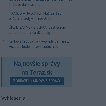
sa bude dať v stredu
5
TRAGÉDIA NA DUNAJI: Muž sa išiel
okúpať, z vody viac nevyšiel
6
ÚPLNÉ ZATMENIE SLNKA: Časť Európy
zahalí tma, hrozia dôsledky
7
Kruhová križovatka v Poprade v smere z
Hozelca bude hotová budúci rok
Najnovšie správy
na Teraz.sk
ZOBRAZIŤ NAJNOVŠIE SPRÁVY
Vyhlásenia