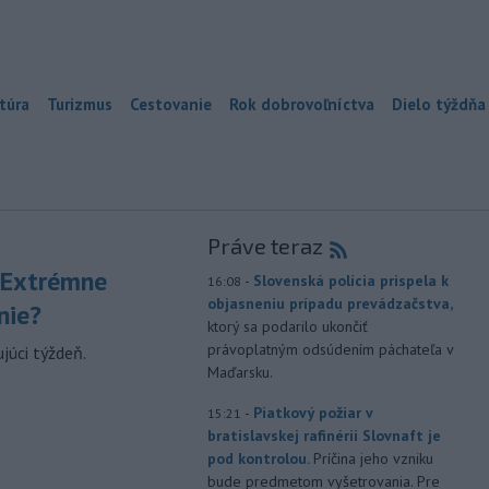
túra
Turizmus
Cestovanie
Rok dobrovoľníctva
Dielo týždňa
Práve teraz
 Extrémne
-
Slovenská polícia prispela k
16:08
objasneniu prípadu prevádzačstva,
nie?
ktorý sa podarilo ukončiť
právoplatným odsúdením páchateľa v
júci týždeň.
Maďarsku.
-
Piatkový požiar v
15:21
bratislavskej rafinérii Slovnaft je
pod kontrolou.
Príčina jeho vzniku
bude predmetom vyšetrovania. Pre