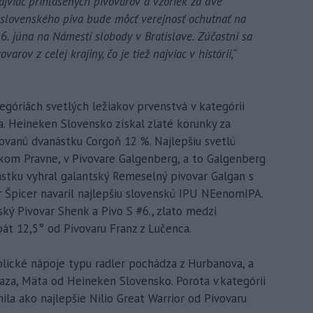
jviac prihlásených pivovarov a vzoriek za dve
ť slovenského piva bude môcť verejnosť ochutnať na
 6. júna na Námestí slobody v Bratislave. Zúčastní sa
ov z celej krajiny, čo je tiež najviac v histórii,“
egóriách svetlých ležiakov prvenstvá v kategórii
a. Heineken Slovensko získal zlaté korunky za
trovanú dvanástku Corgoň 12 %. Najlepšiu svetlú
nskom Pravne, v Pivovare Galgenberg, a to Galgenberg
nástku vyhral galantský Remeselný pivovar Galgan s
r Špicer navaril najlepšiu slovenskú IPU NEenomIPA.
ský Pivovar Shenk a Pivo S #6., zlato medzi
bát 12,5° od Pivovaru Franz z Lučenca.
olické nápoje typu radler pochádza z Hurbanova, a
Baza, Mäta od Heineken Slovensko. Porota v kategórii
ila ako najlepšie Nilio Great Warrior od Pivovaru