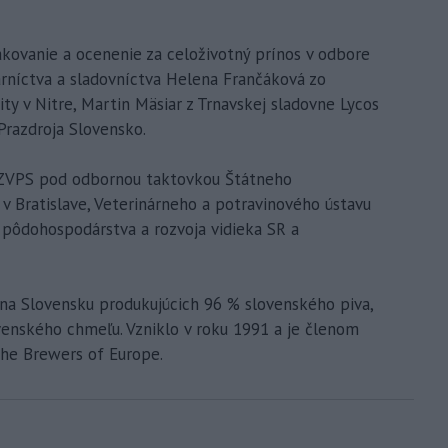
akovanie a ocenenie za celoživotný prínos v odbore
arníctva a sladovníctva Helena Frančáková zo
ty v Nitre, Martin Mäsiar z Trnavskej sladovne Lycos
Prazdroja Slovensko.
SZVPS pod odbornou taktovkou Štátneho
v Bratislave, Veterinárneho a potravinového ústavu
a pôdohospodárstva a rozvoja vidieka SR a
 na Slovensku produkujúcich 96 % slovenského piva,
enského chmeľu. Vzniklo v roku 1991 a je členom
The Brewers of Europe.