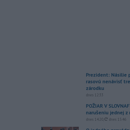
Prezident: Násilie
rasovú nenávisť tr
zárodku
dnes 12:33
POŽIAR V SLOVNAFT
narušeniu jednej z 
aktualizovan
dnes 14:20
,
dnes 15:46