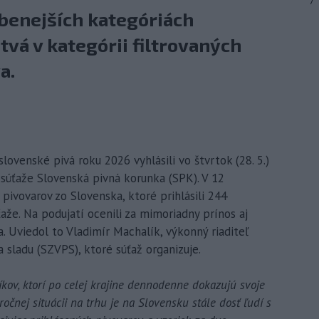
7
úbenejších kategóriách
tvá v kategórii filtrovaných
a.
slovenské pivá roku 2026 vyhlásili vo štvrtok (28. 5.)
a súťaže Slovenská pivná korunka (SPK). V 12
pivovarov zo Slovenska, ktoré prihlásili 244
úťaže. Na podujatí ocenili za mimoriadny prínos aj
. Uviedol to Vladimír Machalík, výkonný riaditeľ
 sladu (SZVPS), ktoré súťaž organizuje.
kov, ktorí po celej krajine dennodenne dokazujú svoje
ročnej situácii na trhu je na Slovensku stále dosť ľudí s