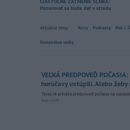
ČIASTOČNÉ ZATMENIE SLNKA:
Pozorovať sa bude dať v stredu
Aktuálne témy:
Kvízy
Podcasty
Rok Ľ.Š
Komunálne voľby
VEĽKÁ PREDPOVEĎ POČASIA:
horúčavy ustúpili. Alebo žeby 
Teraz.sk prináša predpoveď počasia na nasledu
dnes 16:00