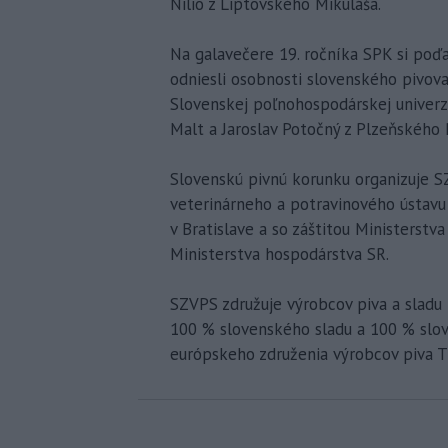
Nilio z Liptovského Mikuláša.
Na galavečere 19. ročníka SPK si poď
odniesli osobnosti slovenského pivov
Slovenskej poľnohospodárskej univerzi
Malt a Jaroslav Potočný z Plzeňského 
Slovenskú pivnú korunku organizuje 
veterinárneho a potravinového ústavu 
v Bratislave a so záštitou Ministerstv
Ministerstva hospodárstva SR.
SZVPS združuje výrobcov piva a sladu
100 % slovenského sladu a 100 % slov
európskeho združenia výrobcov piva 