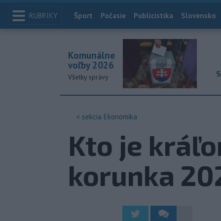
RUBRIKY
Index
Šport
Počasie
Publicistika
Slovensko
Komunálne
voľby 2026
S
Všetky správy
< sekcia
Ekonomika
Kto je kráľ
korunka 20