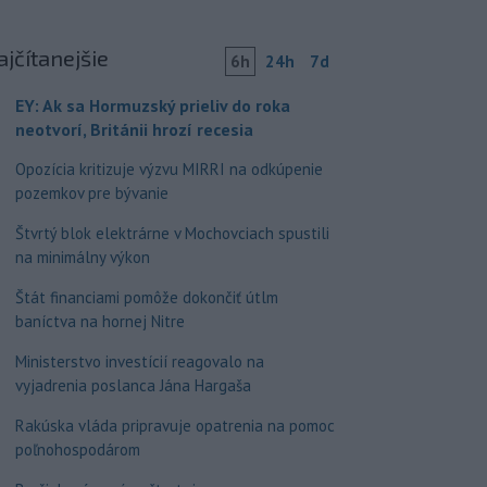
ajčítanejšie
6h
24h
7d
EY: Ak sa Hormuzský prieliv do roka
neotvorí, Británii hrozí recesia
Opozícia kritizuje výzvu MIRRI na odkúpenie
pozemkov pre bývanie
Štvrtý blok elektrárne v Mochovciach spustili
na minimálny výkon
Štát financiami pomôže dokončiť útlm
baníctva na hornej Nitre
Ministerstvo investícií reagovalo na
vyjadrenia poslanca Jána Hargaša
Rakúska vláda pripravuje opatrenia na pomoc
poľnohospodárom