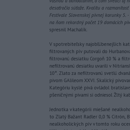
vášňou a odhodlaním, o čom svedčí aj na
desaťročia súťaže. Kvalitu a rozmanitos
Festivale Slovenskej pivnej korunky 5. -
na ňom rekordný počet 19 domácich pivovar
spresnil Machalík.
V spotrebiteľsky najobľúbenejších kat
filtrovaných pív putovali do Hurbanov
filtrovanú desiatku Corgoň 10 % a fil
nefiltrovanú desiatku uvarili v Nitria
10°. Zlato za nefiltrovanú svetlú dva
pivom GAlileom XXVI. Skalický pivova
Kategóriu kyslé pivá ovládol bratislav
pšeničnými pivami si odniesol Žltý ka
Jednotka v kategórii miešané nealkoh
to Zlatý Bažant Radler 0,0 % Citrón, 
nealkoholických pív v tomto roku ocen