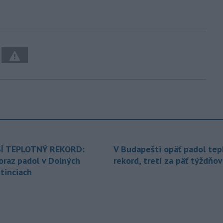
Í TEPLOTNÝ REKORD:
V Budapešti opäť padol tep
oraz padol v Dolných
rekord, tretí za päť týždňov
tinciach