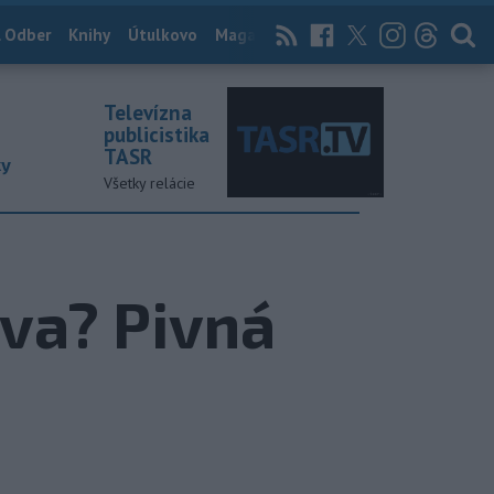
 Odber
Knihy
Útulkovo
Magazín
News Now
Archív
TASR
Televízna
publicistika
TASR
ky
Všetky relácie
iva? Pivná