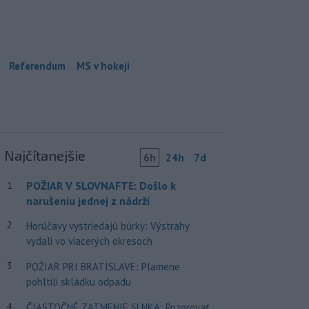
Referendum
MS v hokeji
Najčítanejšie
6h
24h
7d
POŽIAR V SLOVNAFTE: Došlo k
1
narušeniu jednej z nádrží
2
Horúčavy vystriedajú búrky: Výstrahy
vydali vo viacerých okresoch
3
POŽIAR PRI BRATISLAVE: Plamene
pohltili skládku odpadu
4
ČIASTOČNÉ ZATMENIE SLNKA: Pozorovať