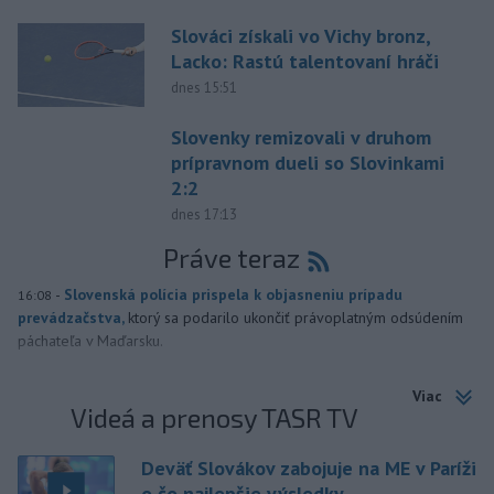
Slováci získali vo Vichy bronz,
Lacko: Rastú talentovaní hráči
dnes 15:51
Slovenky remizovali v druhom
prípravnom dueli so Slovinkami
2:2
dnes 17:13
Práve teraz
-
Slovenská polícia prispela k objasneniu prípadu
16:08
prevádzačstva,
ktorý sa podarilo ukončiť právoplatným odsúdením
páchateľa v Maďarsku.
Viac
Videá a prenosy TASR TV
Deväť Slovákov zabojuje na ME v Paríži
o čo najlepšie výsledky