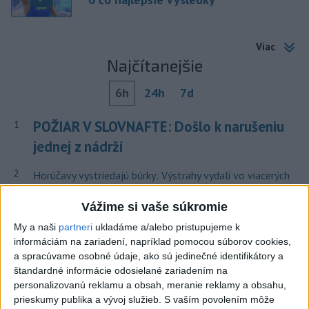
Viac
Najčítanejšie
6h
24h
7d
POŽIAR V SLOVNAFTE: Došlo k narušeniu
1
jednej z nádrží
2
Horúčavy vystriedajú búrky: Výstrahy vydali vo viacerých
okresoch
Vážime si vaše súkromie
3
POŽIAR PRI BRATISLAVE: Plamene pohltili skládku
My a naši
partneri
ukladáme a/alebo pristupujeme k
odpadu
informáciám na zariadení, napríklad pomocou súborov cookies,
a spracúvame osobné údaje, ako sú jedinečné identifikátory a
4
ČIASTOČNÉ ZATMENIE SLNKA: Pozorovať sa bude dať v
štandardné informácie odosielané zariadením na
stredu
personalizovanú reklamu a obsah, meranie reklamy a obsahu,
prieskumy publika a vývoj služieb.
S vaším povolením môže
5
ÚPLNÉ ZATMENIE SLNKA: Časť Európy zahalí tma,