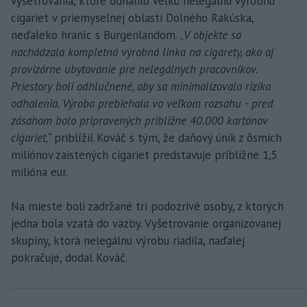
vyšetrovania, ktoré odhalilo veľkú nelegálnu výrobňu
cigariet v priemyselnej oblasti Dolného Rakúska,
neďaleko hraníc s Burgenlandom. „
V objekte sa
nachádzala kompletná výrobná linka na cigarety, ako aj
provizórne ubytovanie pre nelegálnych pracovníkov.
Priestory boli odhlučnené, aby sa minimalizovalo riziko
odhalenia. Výroba prebiehala vo veľkom rozsahu - pred
zásahom bolo pripravených približne 40.000 kartónov
cigariet,“
priblížil Kováč s tým, že daňový únik z ôsmich
miliónov zaistených cigariet predstavuje približne 1,5
milióna eur.
Na mieste boli zadržané tri podozrivé osoby, z ktorých
jedna bola vzatá do väzby. Vyšetrovanie organizovanej
skupiny, ktorá nelegálnu výrobu riadila, naďalej
pokračuje, dodal Kováč.