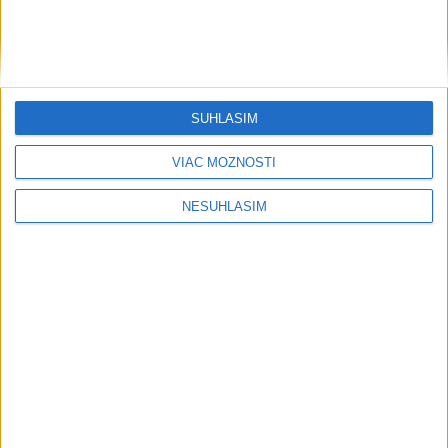
....
SÚHLASÍM
VIAC MOŽNOSTÍ
NESÚHLASÍM
....