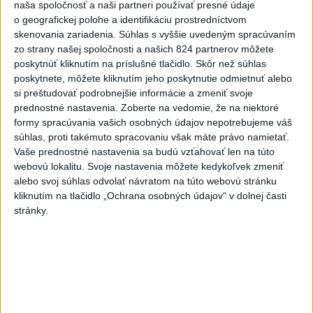
naša spoločnosť a naši partneri používať presné údaje
hrozia dôsledky
o geografickej polohe a identifikáciu prostredníctvom
skenovania zariadenia. Súhlas s vyššie uvedeným spracúvaním
6
TRAGÉDIA NA DUNAJI: Muž sa išiel okúpať, z vody viac
zo strany našej spoločnosti a našich 824 partnerov môžete
nevyšiel
poskytnúť kliknutím na príslušné tlačidlo. Skôr než súhlas
poskytnete, môžete kliknutím jeho poskytnutie odmietnuť alebo
7
V časti Košice-Krásna otvorili park pomenovaný po
si preštudovať podrobnejšie informácie a zmeniť svoje
kňazovi Semivanovi
prednostné nastavenia.
Zoberte na vedomie, že na niektoré
formy spracúvania vašich osobných údajov nepotrebujeme váš
súhlas, proti takémuto spracovaniu však máte právo namietať.
Najnovšie správy na Teraz.sk
Vaše prednostné nastavenia sa budú vzťahovať len na túto
Vyhlásenia
webovú lokalitu. Svoje nastavenia môžete kedykoľvek zmeniť
alebo svoj súhlas odvolať návratom na túto webovú stránku
Priame prenosy z Národnej rady SR
kliknutím na tlačidlo „Ochrana osobných údajov“ v dolnej časti
stránky.
Politika na sociálnych sieťach
Zobraziť viac
Info