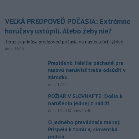
VEĽKÁ PREDPOVEĎ POČASIA: Extrémne
horúčavy ustúpili. Alebo žeby nie?
Teraz.sk prináša predpoveď počasia na nasledujúci týždeň.
dnes 16:00
Prezident: Násilie páchané pre
rasovú nenávisť treba odsúdiť v
zárodku
dnes 12:33
POŽIAR V SLOVNAFTE: Došlo k
narušeniu jednej z nádrží
aktualizované
dnes 14:20
,
dnes 15:46
O jedného prevádzača menej:
Prispela k tomu aj slovenská
polícia