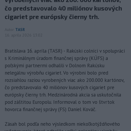
čo predstavovalo 40 miliónov kusových
cigariet pre európsky čierny trh.
Autor
TASR
16. apríla 2026 13:02
Bratislava 16. apríla (TASR) - Rakúski colníci v spolupráci
s Kriminálnym úradom finančnej správy (KÚFS) a
poľskými partnermi odhalili v Dolnom Rakúsku
nelegálnu výrobňu cigariet. Vo výrobni bolo pred
rozsiahlou raziou vyrobených viac ako 200.000 kartónov,
čo predstavovalo 40 miliónov kusových cigariet pre
európsky čierny trh. Medzinárodná akcia sa uskutočnila
pod záštitou Europolu. Informoval o tom vo štvrtok
hovorca finančnej správy (FS) Daniel Kováč.
Zásah bol podľa neho výsledkom niekoľkotýždňového