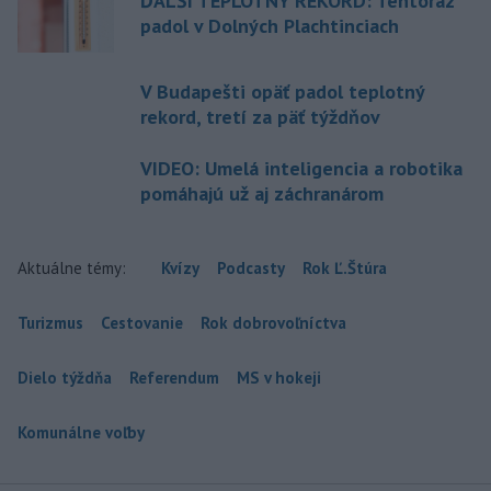
ĎALŠÍ TEPLOTNÝ REKORD: Tentoraz
padol v Dolných Plachtinciach
V Budapešti opäť padol teplotný
rekord, tretí za päť týždňov
VIDEO: Umelá inteligencia a robotika
pomáhajú už aj záchranárom
Aktuálne témy:
Kvízy
Podcasty
Rok Ľ.Štúra
Turizmus
Cestovanie
Rok dobrovoľníctva
Dielo týždňa
Referendum
MS v hokeji
Komunálne voľby