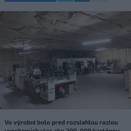
Vo výrobni bolo pred rozsiahlou raziou
vyrobených viac ako 200. 000 kartónov,