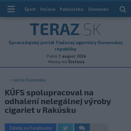
Index
Šport
Počasie
Publicistika
Slovensko
Zahranič
TERAZ
.SK
Spravodajský portál Tlačovej agentúry Slovenskej
republiky
Piatok
7. august 2026
Meniny má
Štefánia
< sekcia
Ekonomika
KÚFS spolupracoval na
odhalení nelegálnej výroby
cigariet v Rakúsku
Zdieľaj na Facebooku