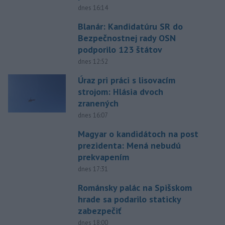
dnes 16:14
Blanár: Kandidatúru SR do
Bezpečnostnej rady OSN
podporilo 123 štátov
dnes 12:52
Úraz pri práci s lisovacím
strojom: Hlásia dvoch
zranených
dnes 16:07
Magyar o kandidátoch na post
prezidenta: Mená nebudú
prekvapením
dnes 17:31
Románsky palác na Spišskom
hrade sa podarilo staticky
zabezpečiť
dnes 18:00