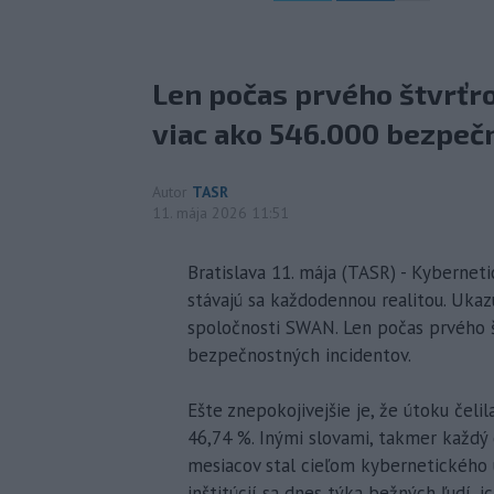
Len počas prvého štvrťr
viac ako 546.000 bezpeč
Autor
TASR
11. mája 2026 11:51
Bratislava 11. mája (TASR) - Kybernet
stávajú sa každodennou realitou. Ukaz
spoločnosti SWAN. Len počas prvého 
bezpečnostných incidentov.
Ešte znepokojivejšie je, že útoku čeli
46,74 %. Inými slovami, takmer každý 
mesiacov stal cieľom kybernetického 
inštitúcií sa dnes týka bežných ľudí, 