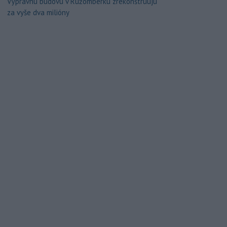
Výpravnú budovu v Ružomberku zrekonštruujú
za vyše dva milióny