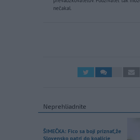
prevádzkovateľov. Používateľ tak môže
nečakal.
Neprehliadnite
ŠIMEČKA: Fico sa bojí priznať,že
Slovensko patrí do koalície