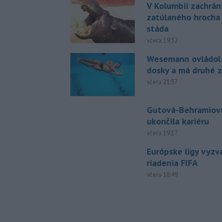
V Kolumbii zachrán
zatúlaného hrocha
stáda
včera 19:32
Wesemann ovládol 
dosky a má druhé z
včera 21:37
Gutová-Behramiová
ukončila kariéru
včera 19:17
Európske ligy vyzv
riadenia FIFA
včera 18:49