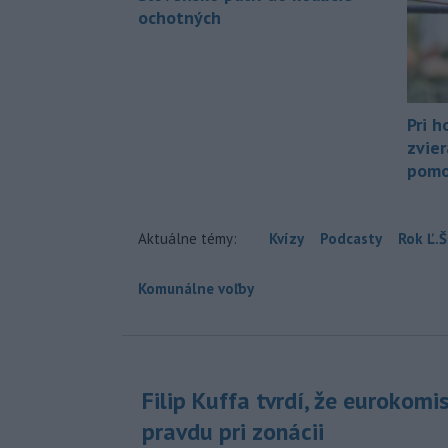
ochotných
Pri h
zvier
pomo
Aktuálne témy:
Kvízy
Podcasty
Rok Ľ.Š
Komunálne voľby
Filip Kuffa tvrdí, že eurokomi
pravdu pri zonácii