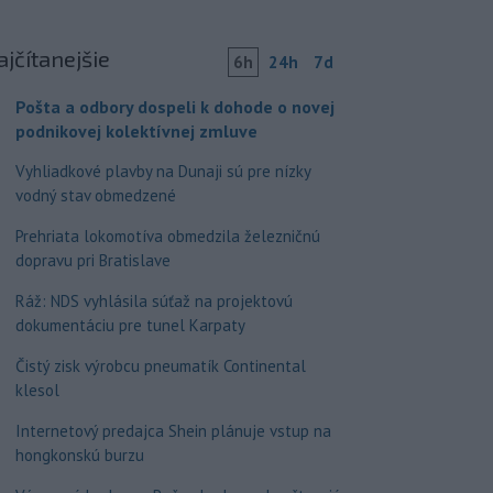
ajčítanejšie
6h
24h
7d
Pošta a odbory dospeli k dohode o novej
podnikovej kolektívnej zmluve
Vyhliadkové plavby na Dunaji sú pre nízky
vodný stav obmedzené
Prehriata lokomotíva obmedzila železničnú
dopravu pri Bratislave
Ráž: NDS vyhlásila súťaž na projektovú
dokumentáciu pre tunel Karpaty
Čistý zisk výrobcu pneumatík Continental
klesol
Internetový predajca Shein plánuje vstup na
hongkonskú burzu