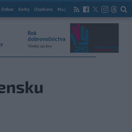
 Odber
Knihy
Útulkovo
Magazín
News Now
Archív
TASR
Rok
dobrovoľníctva
ky
Všetky správy
vensku