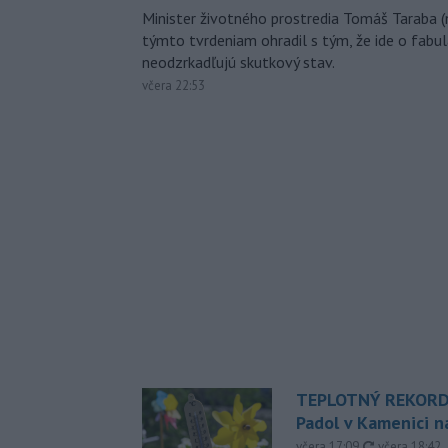
Minister životného prostredia Tomáš Taraba (
týmto tvrdeniam ohradil s tým, že ide o fabul
neodzrkadľujú skutkový stav.
včera 22:53
TEPLOTNÝ REKORD
Padol v Kamenici 
aktualizovan
včera 17:09
,
včera 18:42