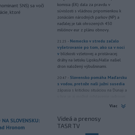
komisia (EK) dala za pravdu v
nominant SNS) sa voči
súvislosti s vládnou pripomienkou k
ácie, ktoré
zonáciám národných parkov (NP) a
naďalej je tak ohrozených 450
miliónov eur z plánu obnovy.
-
Nemecko v stredu začalo
21:25
vyšetrovanie po tom, ako sa v noci
v
blízkosti vzletovej a pristávacej
dráhy na letisku Lipsko/Halle našiel
dron naložený výbušninami.
-
Slovensko pomáha Maďarsku
20:47
s vodou, pretože naši južní susedia
zápasia s kritickou situáciou na Dunaji a
v hre je aj možné odstavenie jadrovej
elektrárne.
Viac
-
Litovská pohraničná stráž
20:17
Videá a prenosy
 NA SLOVENSKU:
objavila ďalší podzemný tunel,
TASR TV
ktorý mal
slúžiť na nelegálne
nad Hronom
prevádzanie migrantov z Bieloruska
é