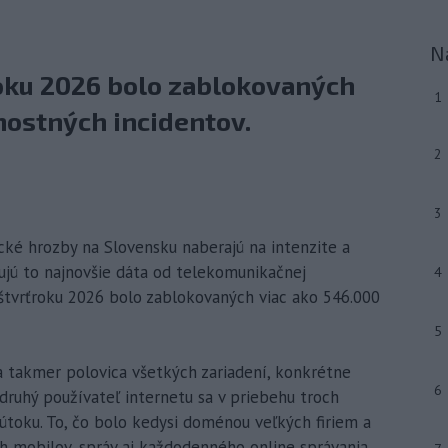
N
oku 2026 bolo zablokovaných
1
nostných incidentov.
2
3
ické hrozby na Slovensku naberajú na intenzite a
ujú to najnovšie dáta od telekomunikačnej
4
štvrťroku 2026 bolo zablokovaných viac ako 546.000
5
la takmer polovica všetkých zariadení, konkrétne
6
druhý používateľ internetu sa v priebehu troch
útoku. To, čo bolo kedysi doménou veľkých firiem a
ich mobilov, správ aj každodenného online správania.