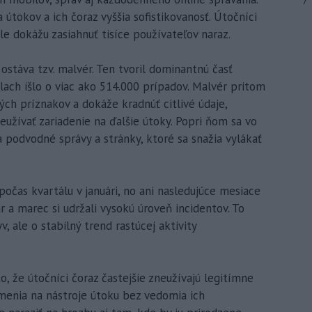
7
útokov a ich čoraz vyššia sofistikovanosť. Útočníci
le dokážu zasiahnuť tisíce používateľov naraz.
stáva tzv. malvér. Ten tvoril dominantnú časť
slach išlo o viac ako 514.000 prípadov. Malvér pritom
ých príznakov a dokáže kradnúť citlivé údaje,
eužívať zariadenie na ďalšie útoky. Popri ňom sa vo
a podvodné správy a stránky, ktoré sa snažia vylákať
očas kvartálu v januári, no ani nasledujúce mesiace
r a marec si udržali vysokú úroveň incidentov. To
, ale o stabilný trend rastúcej aktivity
o, že útočníci čoraz častejšie zneužívajú legitímne
menia na nástroje útoku bez vedomia ich