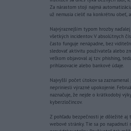
Za nárastom stojí najmä automatizácia 
už nemusia cieliť na konkrétnu obeť, a
Najvýraznejším typom hrozby naďalej o
všetkých incidentov. V absolútnych čí
často funguje nenápadne, bez viditeľn
sledovať aktivitu používateľa alebo zn
veľkom objavoval aj tzv. phishing, ted
prihlasovacie alebo bankové údaje.
Najvyšší počet útokov sa zaznamenal p
nepriniesli výrazné upokojenie. Februá
naznačuje, že nejde o krátkodobý výkyv
kyberzločincov.
Z pohľadu bezpečnosti je dôležité aj t
webové stránky. Tie sa po napadnutí 