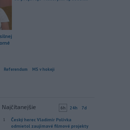
silnej
borné
Referendum
MS v hokeji
Najčítanejšie
6h
24h
7d
Český herec Vladimír Polívka
1
odmietol zaujímavé filmové projekty