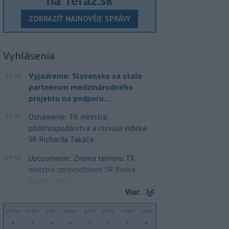
ZOBRAZIŤ NAJNOVŠIE SPRÁVY
Vyhlásenia
Vyjadrenie: Slovensko sa stalo
10:43
partnerom medzinárodného
projektu na podporu...
10:36
Oznámenie: TK ministra
pôdohospodárstva a rozvoja vidieka
SR Richarda Takáča
09:49
Upozornenie: Zmena termínu TK
ministra spravodlivosti SR Borisa
Suska - dnes
Viac