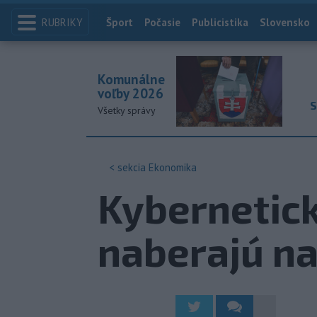
RUBRIKY
Index
Šport
Počasie
Publicistika
Slovensko
Komunálne
voľby 2026
S
Všetky správy
< sekcia
Ekonomika
Kybernetic
naberajú na