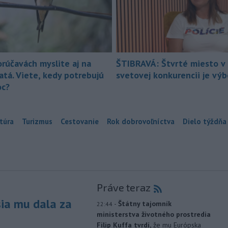
orúčavách myslite aj na
ŠTIBRAVÁ: Štvrté miesto v 
atá. Viete, kedy potrebujú
svetovej konkurencii je vý
c?
túra
Turizmus
Cestovanie
Rok dobrovoľníctva
Dielo týždňa
Práve teraz
sia mu dala za
-
Štátny tajomník
22:44
ministerstva životného prostredia
Filip Kuffa tvrdí,
že mu Európska