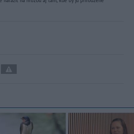
 naraziť na hrozbu aj tam, kde by ju prirodzene