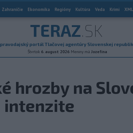
Zahraničie
Ekonomika
Regióny
Kultúra
Veda
Krimi
XML
TERAZ
.SK
pravodajský portál Tlačovej agentúry Slovenskej republi
Štvrtok
6. august 2026
Meniny má
Jozefína
ké hrozby na Slo
 intenzite