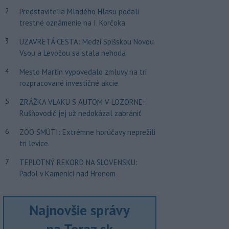
2
Predstavitelia Mladého Hlasu podali
trestné oznámenie na I. Korčoka
3
UZAVRETÁ CESTA: Medzi Spišskou Novou
Vsou a Levočou sa stala nehoda
4
Mesto Martin vypovedalo zmluvy na tri
rozpracované investičné akcie
5
ZRÁŽKA VLAKU S AUTOM V LOZORNE:
Rušňovodič jej už nedokázal zabrániť
6
ZOO SMÚTI: Extrémne horúčavy neprežili
tri levice
7
TEPLOTNÝ REKORD NA SLOVENSKU:
Padol v Kamenici nad Hronom
Najnovšie správy
na Teraz.sk