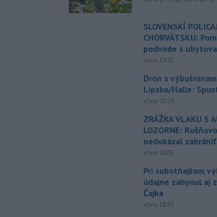
SLOVENSKÍ POLICAJ
CHORVÁTSKU: Pomáh
podvode s ubytov
včera 19:21
Dron s výbušninami
Lipsko/Halle: Spus
včera 21:29
ZRÁŽKA VLAKU S 
LOZORNE: Rušňovod
nedokázal zabrániť
včera 20:05
Pri sobotňajšom v
údajne zahynul aj 
Čajka
včera 18:55