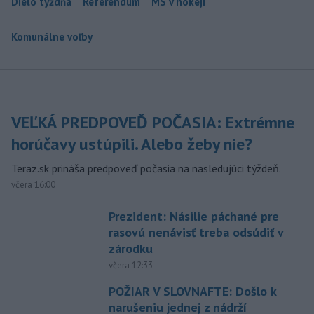
Dielo týždňa
Referendum
MS v hokeji
Komunálne voľby
VEĽKÁ PREDPOVEĎ POČASIA: Extrémne
horúčavy ustúpili. Alebo žeby nie?
Teraz.sk prináša predpoveď počasia na nasledujúci týždeň.
včera 16:00
Prezident: Násilie páchané pre
rasovú nenávisť treba odsúdiť v
zárodku
včera 12:33
POŽIAR V SLOVNAFTE: Došlo k
narušeniu jednej z nádrží