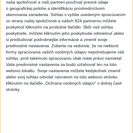
Románsky palác na Spišskom
naša spoločnosť a naši partneri používať presné údaje
o geografickej polohe a identifikáciu prostredníctvom
hrade sa podarilo staticky
skenovania zariadenia. Súhlas s vyššie uvedeným spracúvaním
zabezpečiť
zo strany našej spoločnosti a našich 824 partnerov môžete
včera 18:00
poskytnúť kliknutím na príslušné tlačidlo. Skôr než súhlas
poskytnete, môžete kliknutím jeho poskytnutie odmietnuť alebo
Slováci získali vo Vichy bronz,
si preštudovať podrobnejšie informácie a zmeniť svoje
Lacko: Rastú talentovaní hráči
prednostné nastavenia.
Zoberte na vedomie, že na niektoré
včera 15:51
formy spracúvania vašich osobných údajov nepotrebujeme váš
súhlas, proti takémuto spracovaniu však máte právo namietať.
Slovenky remizovali v druhom
Vaše prednostné nastavenia sa budú vzťahovať len na túto
prípravnom dueli so Slovinkami
webovú lokalitu. Svoje nastavenia môžete kedykoľvek zmeniť
2:2
alebo svoj súhlas odvolať návratom na túto webovú stránku
aktualizované
včera 17:13
,
včera 19:45
kliknutím na tlačidlo „Ochrana osobných údajov“ v dolnej časti
stránky.
Práve teraz
-
Taliansky tenista Matteo Arnaldi vypadol na turnaji ATP
21:30
Masters 1000
v Montreale už v 3. kole dvojhry.
Viac
Videá a prenosy TASR TV