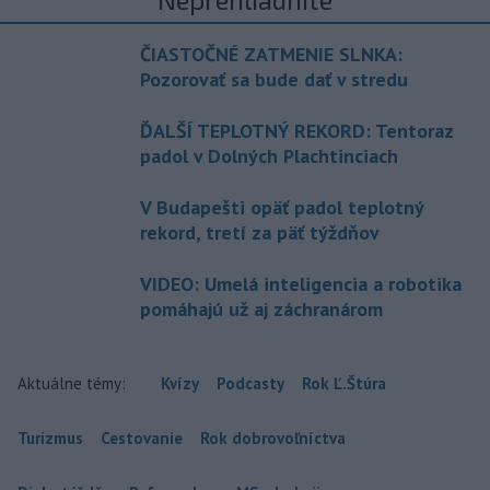
ČIASTOČNÉ ZATMENIE SLNKA:
Pozorovať sa bude dať v stredu
ĎALŠÍ TEPLOTNÝ REKORD: Tentoraz
padol v Dolných Plachtinciach
V Budapešti opäť padol teplotný
rekord, tretí za päť týždňov
VIDEO: Umelá inteligencia a robotika
pomáhajú už aj záchranárom
Aktuálne témy:
Kvízy
Podcasty
Rok Ľ.Štúra
Turizmus
Cestovanie
Rok dobrovoľníctva