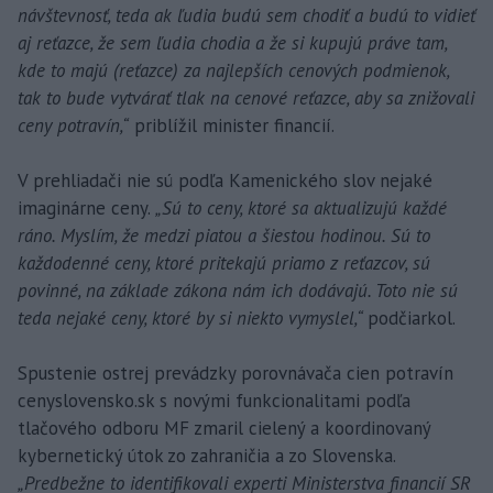
návštevnosť, teda ak ľudia budú sem chodiť a budú to vidieť
aj reťazce, že sem ľudia chodia a že si kupujú práve tam,
kde to majú (reťazce) za najlepších cenových podmienok,
tak to bude vytvárať tlak na cenové reťazce, aby sa znižovali
ceny potravín,“
priblížil minister financií.
V prehliadači nie sú podľa Kamenického slov nejaké
imaginárne ceny.
„Sú to ceny, ktoré sa aktualizujú každé
ráno. Myslím, že medzi piatou a šiestou hodinou. Sú to
každodenné ceny, ktoré pritekajú priamo z reťazcov, sú
povinné, na základe zákona nám ich dodávajú. Toto nie sú
teda nejaké ceny, ktoré by si niekto vymyslel,“
podčiarkol.
Spustenie ostrej prevádzky porovnávača cien potravín
cenyslovensko.sk s novými funkcionalitami podľa
tlačového odboru MF zmaril cielený a koordinovaný
kybernetický útok zo zahraničia a zo Slovenska.
„Predbežne to identifikovali experti Ministerstva financií SR