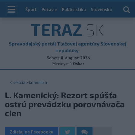
Index
Šport
Počasie
Publicistika
Slovensko
Zahranič
TERAZ
.SK
Spravodajský portál Tlačovej agentúry Slovenskej
republiky
Sobota
8. august 2026
Meniny má
Oskar
< sekcia
Ekonomika
L. Kamenický: Rezort spúšťa
ostrú prevádzku porovnávača
cien
Zdieľaj na Facebooku