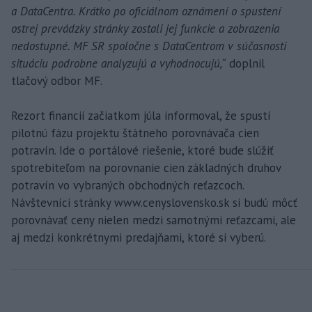
a DataCentra. Krátko po oficiálnom oznámení o spustení
ostrej prevádzky stránky zostali jej funkcie a zobrazenia
nedostupné. MF SR spoločne s DataCentrom v súčasnosti
situáciu podrobne analyzujú a vyhodnocujú,“
doplnil
tlačový odbor MF.
Rezort financií začiatkom júla informoval, že spustí
pilotnú fázu projektu štátneho porovnávača cien
potravín. Ide o portálové riešenie, ktoré bude slúžiť
spotrebiteľom na porovnanie cien základných druhov
potravín vo vybraných obchodných reťazcoch.
Návštevníci stránky www.cenyslovensko.sk si budú môcť
porovnávať ceny nielen medzi samotnými reťazcami, ale
aj medzi konkrétnymi predajňami, ktoré si vyberú.