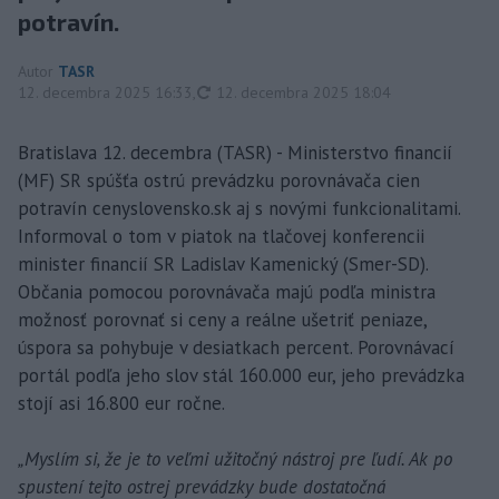
potravín.
Autor
TASR
aktualizované
12. decembra 2025 16:33
,
12. decembra 2025 18:04
Bratislava 12. decembra (TASR) - Ministerstvo financií
(MF) SR spúšťa ostrú prevádzku porovnávača cien
potravín cenyslovensko.sk aj s novými funkcionalitami.
Informoval o tom v piatok na tlačovej konferencii
minister financií SR Ladislav Kamenický (Smer-SD).
Občania pomocou porovnávača majú podľa ministra
možnosť porovnať si ceny a reálne ušetriť peniaze,
úspora sa pohybuje v desiatkach percent. Porovnávací
portál podľa jeho slov stál 160.000 eur, jeho prevádzka
stojí asi 16.800 eur ročne.
„Myslím si, že je to veľmi užitočný nástroj pre ľudí. Ak po
spustení tejto ostrej prevádzky bude dostatočná