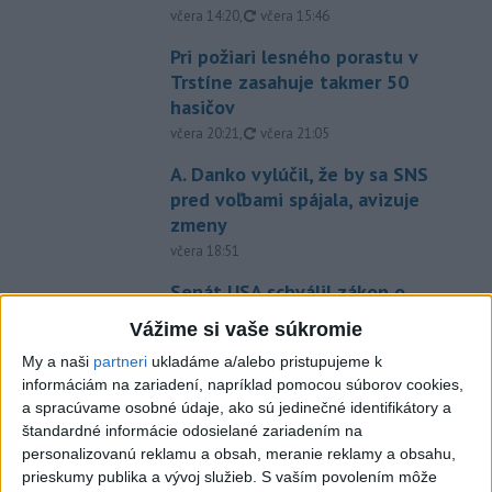
aktualizované
včera 14:20
,
včera 15:46
Pri požiari lesného porastu v
Trstíne zasahuje takmer 50
hasičov
aktualizované
včera 20:21
,
včera 21:05
A. Danko vylúčil, že by sa SNS
pred voľbami spájala, avizuje
zmeny
včera 18:51
Senát USA schválil zákon o
sankciách proti Rusku
Vážime si vaše súkromie
aktualizované
včera 19:50
,
včera 20:20
My a naši
partneri
ukladáme a/alebo pristupujeme k
Magyar o kandidátoch na post
informáciám na zariadení, napríklad pomocou súborov cookies,
prezidenta: Mená nebudú
a spracúvame osobné údaje, ako sú jedinečné identifikátory a
štandardné informácie odosielané zariadením na
prekvapením
personalizovanú reklamu a obsah, meranie reklamy a obsahu,
včera 17:31
prieskumy publika a vývoj služieb.
S vaším povolením môže