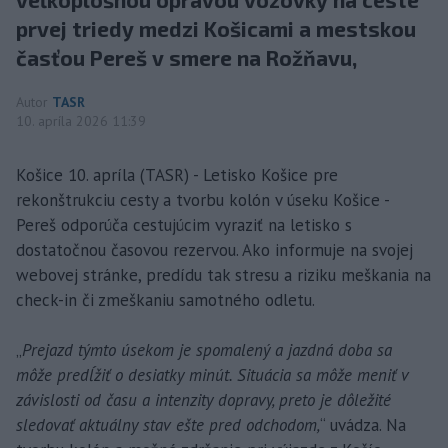
prvej triedy medzi Košicami a mestskou
časťou Pereš v smere na Rožňavu,
Autor
TASR
10. apríla 2026 11:39
Košice 10. apríla (TASR) - Letisko Košice pre
rekonštrukciu cesty a tvorbu kolón v úseku Košice -
Pereš odporúča cestujúcim vyraziť na letisko s
dostatočnou časovou rezervou. Ako informuje na svojej
webovej stránke, predídu tak stresu a riziku meškania na
check-in či zmeškaniu samotného odletu.
„
Prejazd týmto úsekom je spomalený a jazdná doba sa
môže predĺžiť o desiatky minút. Situácia sa môže meniť v
závislosti od času a intenzity dopravy, preto je dôležité
sledovať aktuálny stav ešte pred odchodom,
“ uvádza. Na