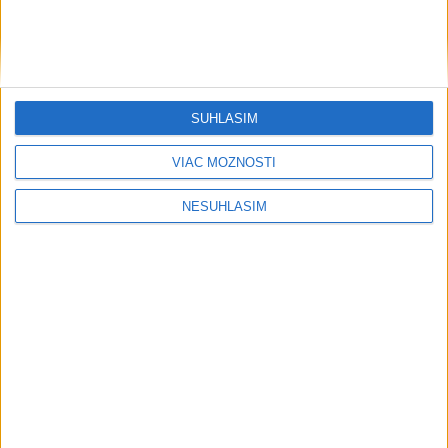
SÚHLASÍM
VIAC MOŽNOSTÍ
NESÚHLASÍM
....