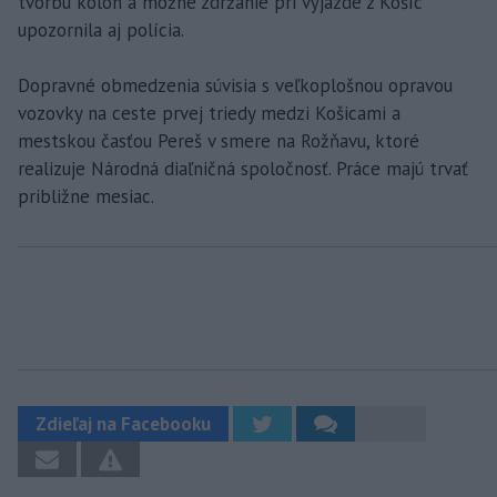
tvorbu kolón a možné zdržanie pri výjazde z Košíc
upozornila aj polícia.
Dopravné obmedzenia súvisia s veľkoplošnou opravou
vozovky na ceste prvej triedy medzi Košicami a
mestskou časťou Pereš v smere na Rožňavu, ktoré
realizuje Národná diaľničná spoločnosť. Práce majú trvať
približne mesiac.
Zdieľaj na Facebooku