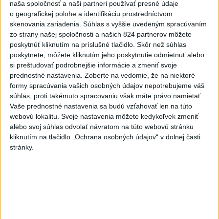
naša spoločnosť a naši partneri používať presné údaje
3
V Košiciach Nad jazerom začína výstavba
o geografickej polohe a identifikáciu prostredníctvom
chodníka,otvorili aj pumptrack
skenovania zariadenia. Súhlas s vyššie uvedeným spracúvaním
zo strany našej spoločnosti a našich 824 partnerov môžete
4
Orbánová telefonovala s Blanárom a Tarabom o pomoci
poskytnúť kliknutím na príslušné tlačidlo. Skôr než súhlas
na Dunaji
poskytnete, môžete kliknutím jeho poskytnutie odmietnuť alebo
si preštudovať podrobnejšie informácie a zmeniť svoje
5
Kruhová križovatka v Poprade v smere z Hozelca bude
prednostné nastavenia.
Zoberte na vedomie, že na niektoré
hotová budúci rok
formy spracúvania vašich osobných údajov nepotrebujeme váš
súhlas, proti takémuto spracovaniu však máte právo namietať.
6
Mesto Martin vypovedalo zmluvy na tri rozpracované
Vaše prednostné nastavenia sa budú vzťahovať len na túto
investičné akcie
webovú lokalitu. Svoje nastavenia môžete kedykoľvek zmeniť
alebo svoj súhlas odvolať návratom na túto webovú stránku
7
ĎALŠÍ TEPLOTNÝ REKORD: Tentoraz padol v Dolných
kliknutím na tlačidlo „Ochrana osobných údajov“ v dolnej časti
Plachtinciach
stránky.
Najnovšie správy na Teraz.sk
Vyhlásenia
Priame prenosy z Národnej rady SR