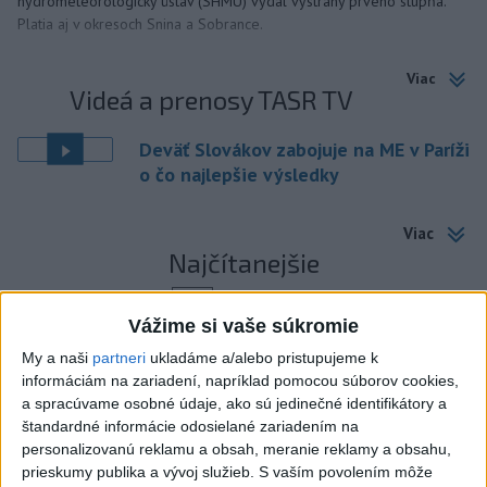
hydrometeorologický ústav (SHMÚ) vydal výstrahy prvého stupňa.
Platia aj v okresoch Snina a Sobrance.
Viac
Videá a prenosy TASR TV
Deväť Slovákov zabojuje na ME v Paríži
o čo najlepšie výsledky
Viac
Najčítanejšie
6h
24h
7d
Vážime si vaše súkromie
ÚPLNÉ ZATMENIE SLNKA: Časť Európy
1
My a naši
partneri
ukladáme a/alebo pristupujeme k
informáciám na zariadení, napríklad pomocou súborov cookies,
zahalí tma, hrozia dôsledky
a spracúvame osobné údaje, ako sú jedinečné identifikátory a
štandardné informácie odosielané zariadením na
2
Afganec, ktorý v Mníchove vrazil autom do davu, dostal
personalizovanú reklamu a obsah, meranie reklamy a obsahu,
TREST
prieskumy publika a vývoj služieb.
S vaším povolením môže