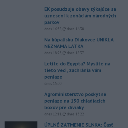
EK posudzuje obavy týkajúce sa
uznesení k zonáciám národných
parkov
aktualizované
dnes 16:35
,
dnes 16:38
Na kúpalisku Diakovce UNIKLA
NEZNÁMA LÁTKA
aktualizované
dnes 18:23
,
dnes 18:37
Letíte do Egypta? Myslite na
tieto veci, zachránia vám
peniaze
dnes 15:00
Agroministerstvo poskytne
peniaze na 150 chladiacich
boxov pre diviaky
aktualizované
dnes 12:11
,
dnes 13:22
ÚPLNÉ ZATMENIE SLNKA: Časť