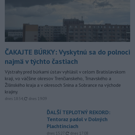
ČAKAJTE BÚRKY: Vyskytnú sa do polnoci
najmä v týchto častiach
Výstrahy pred búrkami ústav vyhlásil v celom Bratislavskom
kraji, vo väčšine okresov Trenčianskeho, Trnavského a
Žilinského kraja a v okresoch Snina a Sobrance na východe
krajiny.
aktualizované
dnes 18:54
,
dnes 19:09
ĎALŠÍ TEPLOTNÝ REKORD:
Tentoraz padol v Dolných
Plachtinciach
aktualizované
dnes 15:27
,
dnes 17:08