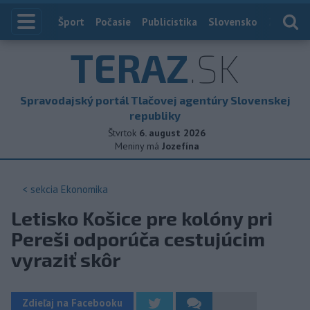
Index
Šport
Počasie
Publicistika
Slovensko
Zahranič
TERAZ
.SK
Spravodajský portál Tlačovej agentúry Slovenskej
republiky
Štvrtok
6. august 2026
Meniny má
Jozefína
< sekcia
Ekonomika
Letisko Košice pre kolóny pri
Pereši odporúča cestujúcim
vyraziť skôr
Zdieľaj na Facebooku