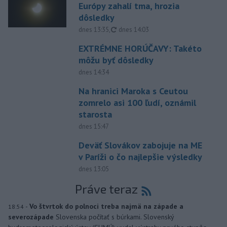
Európy zahalí tma, hrozia
dôsledky
aktualizované
dnes 13:35
,
dnes 14:03
EXTRÉMNE HORÚČAVY: Takéto
môžu byť dôsledky
dnes 14:34
Na hranici Maroka s Ceutou
zomrelo asi 100 ľudí, oznámil
starosta
dnes 15:47
Deväť Slovákov zabojuje na ME
v Paríži o čo najlepšie výsledky
dnes 13:05
Práve teraz
-
Vo štvrtok do polnoci treba najmä na západe a
18:54
severozápade
Slovenska počítať s búrkami. Slovenský