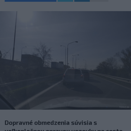
Dopravné obmedzenia súvisia s
veľkoplošnou opravou vozovky na ceste