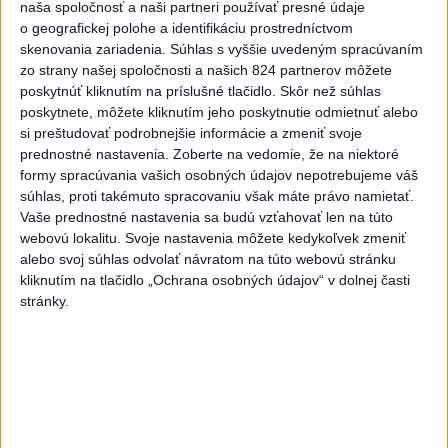
naša spoločnosť a naši partneri používať presné údaje
Vyhlásenia
o geografickej polohe a identifikáciu prostredníctvom
skenovania zariadenia. Súhlas s vyššie uvedeným spracúvaním
Priame prenosy z Národnej rady SR
zo strany našej spoločnosti a našich 824 partnerov môžete
poskytnúť kliknutím na príslušné tlačidlo. Skôr než súhlas
poskytnete, môžete kliknutím jeho poskytnutie odmietnuť alebo
si preštudovať podrobnejšie informácie a zmeniť svoje
Politika na sociálnych sieťach
prednostné nastavenia.
Zoberte na vedomie, že na niektoré
formy spracúvania vašich osobných údajov nepotrebujeme váš
súhlas, proti takémuto spracovaniu však máte právo namietať.
Zobraziť viac
Info
Vaše prednostné nastavenia sa budú vzťahovať len na túto
webovú lokalitu. Svoje nastavenia môžete kedykoľvek zmeniť
alebo svoj súhlas odvolať návratom na túto webovú stránku
Najnovšie videá
Najsledovanejšie videá
kliknutím na tlačidlo „Ochrana osobných údajov“ v dolnej časti
stránky.
V ROKU 2015 NÁS KRITIZOVALI. DNES
OPAKUJÚ NAŠE SLOVÁ
včera 17:35
|
Šutaj Eštok Matúš
|
1084
zobrazení
NEMÁME ROPU, ALE MÁME VODU‼️JEJ
PREDAJ JE VLASTIZRADA‼️...
včera 17:05
|
Jakab Július
|
1880
zobrazení