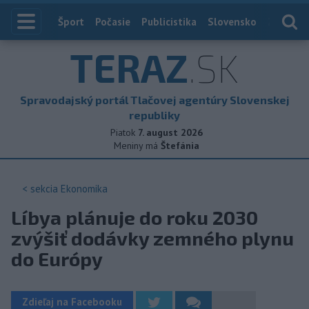
Index
Šport
Počasie
Publicistika
Slovensko
Zahranič
TERAZ
.SK
Spravodajský portál Tlačovej agentúry Slovenskej
republiky
Piatok
7. august 2026
Meniny má
Štefánia
< sekcia
Ekonomika
Líbya plánuje do roku 2030
zvýšiť dodávky zemného plynu
do Európy
Zdieľaj na Facebooku