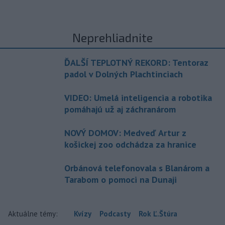
Neprehliadnite
ĎALŠÍ TEPLOTNÝ REKORD: Tentoraz
padol v Dolných Plachtinciach
VIDEO: Umelá inteligencia a robotika
pomáhajú už aj záchranárom
NOVÝ DOMOV: Medveď Artur z
košickej zoo odchádza za hranice
Orbánová telefonovala s Blanárom a
Tarabom o pomoci na Dunaji
Aktuálne témy:
Kvízy
Podcasty
Rok Ľ.Štúra