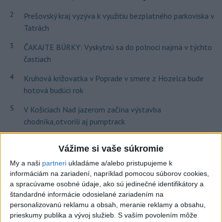
2
Prešovský kraj vyzýva k využitiu bezplatného parkoviska v
Tatrách
3
ČAKAJTE BÚRKY: Vyskytnú sa do polnoci najmä v týchto
častiach
4
Kruhová križovatka v Poprade v smere z Hozelca bude
hotová budúci rok
5
V Košiciach Nad jazerom začína výstavba
chodníka,otvorili aj pumptrack
6
Na kúpalisku Diakovce UNIKALA LÁTKA, osem ľudí
Vážime si vaše súkromie
skončilo v nemocnici
My a naši
partneri
ukladáme a/alebo pristupujeme k
7
Mesto Martin vypovedalo zmluvy na tri rozpracované
informáciám na zariadení, napríklad pomocou súborov cookies,
investičné akcie
a spracúvame osobné údaje, ako sú jedinečné identifikátory a
štandardné informácie odosielané zariadením na
personalizovanú reklamu a obsah, meranie reklamy a obsahu,
Najnovšie správy na Teraz.sk
prieskumy publika a vývoj služieb.
S vaším povolením môže