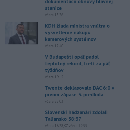
dokumentácii obnovy hlavnej
stanice
včera 15:26
KDH žiada ministra vnútra o
vysvetlenie nákupu
kamerových systémov
včera 17:40
V Budapešti opäť padol
teplotný rekord, tretí za päť
týždňov
včera 19:15
Twente deklasovalo DAC 6:0 v
prvom zápase 3. predkola
včera 22:03
Slovenskí hádzanári zdolali
Taliansko 38:37
aktualizované
včera 16:28
,
včera 19:55