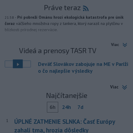
Práve teraz
-
Pri pobreží Ománu hrozí ekologická katastrofa pre únik
21:58
čoraz
väčšieho množstva ropy z tankera, ktorý narazil na plytčinu v
blízkosti prírodnej rezervácie.
Viac
Videá a prenosy TASR TV
Deväť Slovákov zabojuje na ME v Paríži
o čo najlepšie výsledky
Viac
Najčítanejšie
6h
24h
7d
ÚPLNÉ ZATMENIE SLNKA: Časť Európy
1
zahalí tma, hrozia dôsledky