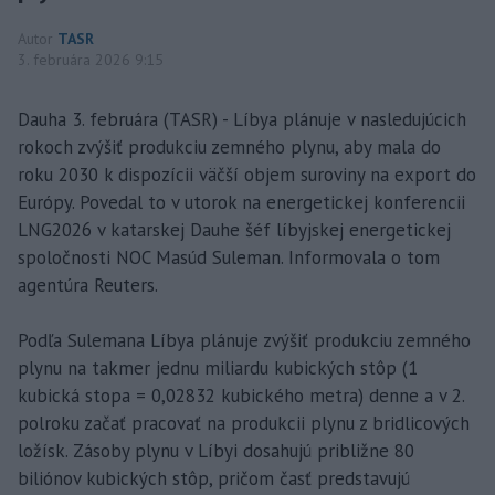
Autor
TASR
3. februára 2026 9:15
Dauha 3. februára (TASR) - Líbya plánuje v nasledujúcich
rokoch zvýšiť produkciu zemného plynu, aby mala do
roku 2030 k dispozícii väčší objem suroviny na export do
Európy. Povedal to v utorok na energetickej konferencii
LNG2026 v katarskej Dauhe šéf líbyjskej energetickej
spoločnosti NOC Masúd Suleman. Informovala o tom
agentúra Reuters.
Podľa Sulemana Líbya plánuje zvýšiť produkciu zemného
plynu na takmer jednu miliardu kubických stôp (1
kubická stopa = 0,02832 kubického metra) denne a v 2.
polroku začať pracovať na produkcii plynu z bridlicových
ložísk. Zásoby plynu v Líbyi dosahujú približne 80
biliónov kubických stôp, pričom časť predstavujú