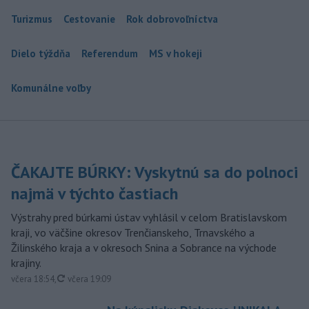
Turizmus
Cestovanie
Rok dobrovoľníctva
Dielo týždňa
Referendum
MS v hokeji
Komunálne voľby
ČAKAJTE BÚRKY: Vyskytnú sa do polnoci
najmä v týchto častiach
Výstrahy pred búrkami ústav vyhlásil v celom Bratislavskom
kraji, vo väčšine okresov Trenčianskeho, Trnavského a
Žilinského kraja a v okresoch Snina a Sobrance na východe
krajiny.
aktualizované
včera 18:54
,
včera 19:09