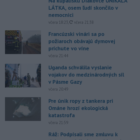
Na kúpalisku Diakovce UNIKALA
LÁTKA, osem ľudí skončilo v
nemocnici
aktualizované
včera 18:23
,
včera 21:38
Francúzski vinári sa po
požiaroch obávajú dymovej
príchute vo víne
včera 21:44
Uganda schválila vyslanie
vojakov do medzinárodných síl
v Pásme Gazy
včera 20:49
Pre únik ropy z tankera pri
Ománe hrozí ekologická
katastrofa
včera 21:59
Ráž: Podpísali sme zmluvu k