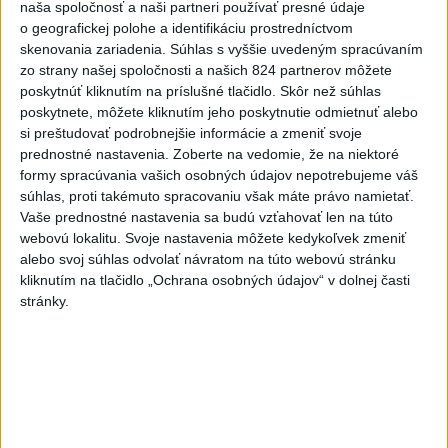
naša spoločnosť a naši partneri používať presné údaje
o geografickej polohe a identifikáciu prostredníctvom
skenovania zariadenia. Súhlas s vyššie uvedeným spracúvaním
zo strany našej spoločnosti a našich 824 partnerov môžete
poskytnúť kliknutím na príslušné tlačidlo. Skôr než súhlas
poskytnete, môžete kliknutím jeho poskytnutie odmietnuť alebo
si preštudovať podrobnejšie informácie a zmeniť svoje
prednostné nastavenia.
Zoberte na vedomie, že na niektoré
formy spracúvania vašich osobných údajov nepotrebujeme váš
súhlas, proti takémuto spracovaniu však máte právo namietať.
Hyza investovala 6 miliónov eur do modernizácie z
Vaše prednostné nastavenia sa budú vzťahovať len na túto
európskych zdrojov
webovú lokalitu. Svoje nastavenia môžete kedykoľvek zmeniť
alebo svoj súhlas odvolať návratom na túto webovú stránku
kliknutím na tlačidlo „Ochrana osobných údajov“ v dolnej časti
stránky.
Zdieľaj na Facebooku