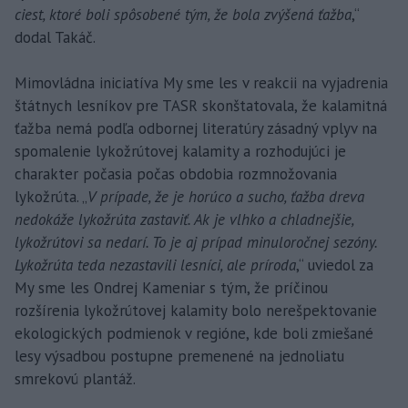
ciest, ktoré boli spôsobené tým, že bola zvýšená ťažba
,“
dodal Takáč.
Mimovládna iniciatíva My sme les v reakcii na vyjadrenia
štátnych lesníkov pre TASR skonštatovala, že kalamitná
ťažba nemá podľa odbornej literatúry zásadný vplyv na
spomalenie lykožrútovej kalamity a rozhodujúci je
charakter počasia počas obdobia rozmnožovania
lykožrúta. „
V prípade, že je horúco a sucho, ťažba dreva
nedokáže lykožrúta zastaviť. Ak je vlhko a chladnejšie,
lykožrútovi sa nedarí. To je aj prípad minuloročnej sezóny.
Lykožrúta teda nezastavili lesníci, ale príroda
,“ uviedol za
My sme les Ondrej Kameniar s tým, že príčinou
rozšírenia lykožrútovej kalamity bolo nerešpektovanie
ekologických podmienok v regióne, kde boli zmiešané
lesy výsadbou postupne premenené na jednoliatu
smrekovú plantáž.