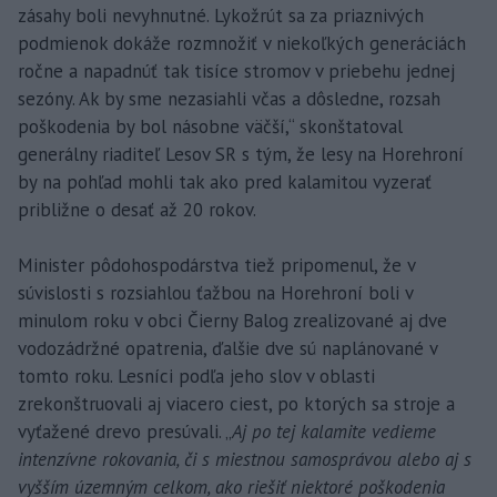
zásahy boli nevyhnutné. Lykožrút sa za priaznivých
podmienok dokáže rozmnožiť v niekoľkých generáciách
ročne a napadnúť tak tisíce stromov v priebehu jednej
sezóny. Ak by sme nezasiahli včas a dôsledne, rozsah
poškodenia by bol násobne väčší,“ skonštatoval
generálny riaditeľ Lesov SR s tým, že lesy na Horehroní
by na pohľad mohli tak ako pred kalamitou vyzerať
približne o desať až 20 rokov.
Minister pôdohospodárstva tiež pripomenul, že v
súvislosti s rozsiahlou ťažbou na Horehroní boli v
minulom roku v obci Čierny Balog zrealizované aj dve
vodozádržné opatrenia, ďalšie dve sú naplánované v
tomto roku. Lesníci podľa jeho slov v oblasti
zrekonštruovali aj viacero ciest, po ktorých sa stroje a
vyťažené drevo presúvali. „
Aj po tej kalamite vedieme
intenzívne rokovania, či s miestnou samosprávou alebo aj s
vyšším územným celkom, ako riešiť niektoré poškodenia