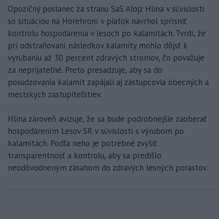
Opozičný poslanec za stranu SaS Alojz Hlina v súvislosti
so situáciou na Horehroní v piatok navrhol sprísniť
kontrolu hospodárenia v lesoch po kalamitách. Tvrdí, že
pri odstraňovaní následkov kalamity mohlo dôjsť k
vyrúbaniu až 30 percent zdravých stromov, čo považuje
za neprijateľné. Preto presadzuje, aby sa do
posudzovania kalamít zapájali aj zástupcovia obecných a
mestských zastupiteľstiev.
Hlina zároveň avizuje, že sa bude podrobnejšie zaoberať
hospodárením Lesov SR v súvislosti s výrubom po
kalamitách. Podľa neho je potrebné zvýšiť
transparentnosť a kontrolu, aby sa predišlo
neodôvodneným zásahom do zdravých lesných porastov.