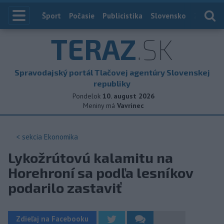
Index
Šport
Počasie
Publicistika
Slovensko
Zahranič
TERAZ
.SK
Spravodajský portál Tlačovej agentúry Slovenskej
republiky
Pondelok
10. august 2026
Meniny má
Vavrinec
< sekcia
Ekonomika
Lykožrútovú kalamitu na
Horehroní sa podľa lesníkov
podarilo zastaviť
Zdieľaj na Facebooku