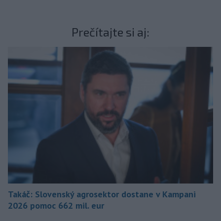
Prečítajte si aj:
Takáč: Slovenský agrosektor dostane v Kampani
2026 pomoc 662 mil. eur