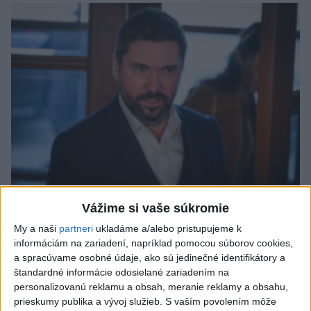
Vážime si vaše súkromie
R. Takáč chce sprehľadniť označovanie pôvodu
potravín, najmä hydiny
My a naši
partneri
ukladáme a/alebo pristupujeme k
informáciám na zariadení, napríklad pomocou súborov cookies,
a spracúvame osobné údaje, ako sú jedinečné identifikátory a
štandardné informácie odosielané zariadením na
personalizovanú reklamu a obsah, meranie reklamy a obsahu,
prieskumy publika a vývoj služieb.
S vaším povolením môže