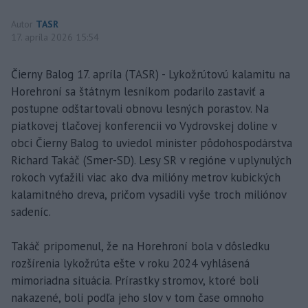
Autor
TASR
17. apríla 2026 15:54
Čierny Balog 17. apríla (TASR) - Lykožrútovú kalamitu na
Horehroní sa štátnym lesníkom podarilo zastaviť a
postupne odštartovali obnovu lesných porastov. Na
piatkovej tlačovej konferencii vo Vydrovskej doline v
obci Čierny Balog to uviedol minister pôdohospodárstva
Richard Takáč (Smer-SD). Lesy SR v regióne v uplynulých
rokoch vyťažili viac ako dva milióny metrov kubických
kalamitného dreva, pričom vysadili vyše troch miliónov
sadeníc.
Takáč pripomenul, že na Horehroní bola v dôsledku
rozšírenia lykožrúta ešte v roku 2024 vyhlásená
mimoriadna situácia. Prírastky stromov, ktoré boli
nakazené, boli podľa jeho slov v tom čase omnoho