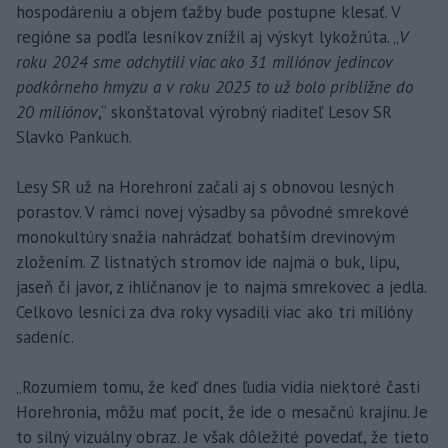
hospodáreniu a objem ťažby bude postupne klesať. V
regióne sa podľa lesníkov znížil aj výskyt lykožrúta. „
V
roku 2024 sme odchytili viac ako 31 miliónov jedincov
podkôrneho hmyzu a v roku 2025 to už bolo približne do
20 miliónov
,“ skonštatoval výrobný riaditeľ Lesov SR
Slavko Pankuch.
Lesy SR už na Horehroní začali aj s obnovou lesných
porastov. V rámci novej výsadby sa pôvodné smrekové
monokultúry snažia nahrádzať bohatším drevinovým
zložením. Z listnatých stromov ide najmä o buk, lipu,
jaseň či javor, z ihličnanov je to najmä smrekovec a jedla.
Celkovo lesníci za dva roky vysadili viac ako tri milióny
sadeníc.
„Rozumiem tomu, že keď dnes ľudia vidia niektoré časti
Horehronia, môžu mať pocit, že ide o mesačnú krajinu. Je
to silný vizuálny obraz. Je však dôležité povedať, že tieto