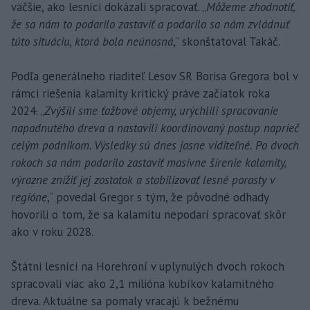
väčšie, ako lesníci dokázali spracovať. „
Môžeme zhodnotiť,
že sa nám to podarilo zastaviť a podarilo sa nám zvládnuť
túto situáciu, ktorá bola neúnosná
,“ skonštatoval Takáč.
Podľa generálneho riaditeľ Lesov SR Borisa Gregora bol v
rámci riešenia kalamity kritický práve začiatok roka
2024. „
Zvýšili sme ťažbové objemy, urýchlili spracovanie
napadnutého dreva a nastavili koordinovaný postup naprieč
celým podnikom. Výsledky sú dnes jasne viditeľné. Po dvoch
rokoch sa nám podarilo zastaviť masívne šírenie kalamity,
výrazne znížiť jej zostatok a stabilizovať lesné porasty v
regióne
,“ povedal Gregor s tým, že pôvodné odhady
hovorili o tom, že sa kalamitu nepodarí spracovať skôr
ako v roku 2028.
Štátni lesníci na Horehroní v uplynulých dvoch rokoch
spracovali viac ako 2,1 milióna kubíkov kalamitného
dreva. Aktuálne sa pomaly vracajú k bežnému