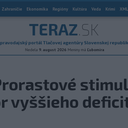
Zahraničie
Ekonomika
Regióny
Kultúra
Veda
Krimi
XML
TERAZ
.SK
pravodajský portál Tlačovej agentúry Slovenskej republi
Nedela
9. august 2026
Meniny má
Ľubomíra
Prorastové stimul
or vyššieho defici