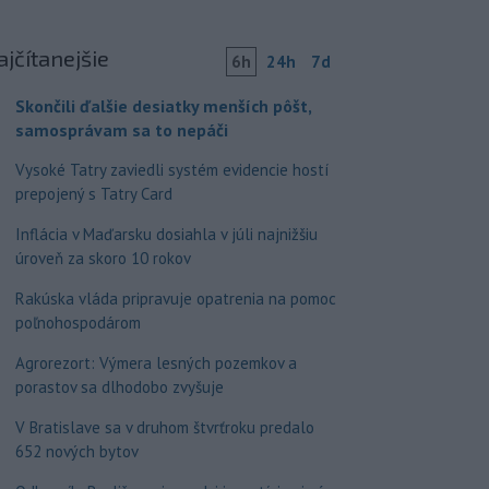
ajčítanejšie
6h
24h
7d
Skončili ďalšie desiatky menších pôšt,
samosprávam sa to nepáči
Vysoké Tatry zaviedli systém evidencie hostí
prepojený s Tatry Card
Inflácia v Maďarsku dosiahla v júli najnižšiu
úroveň za skoro 10 rokov
Rakúska vláda pripravuje opatrenia na pomoc
poľnohospodárom
Agrorezort: Výmera lesných pozemkov a
porastov sa dlhodobo zvyšuje
V Bratislave sa v druhom štvrťroku predalo
652 nových bytov