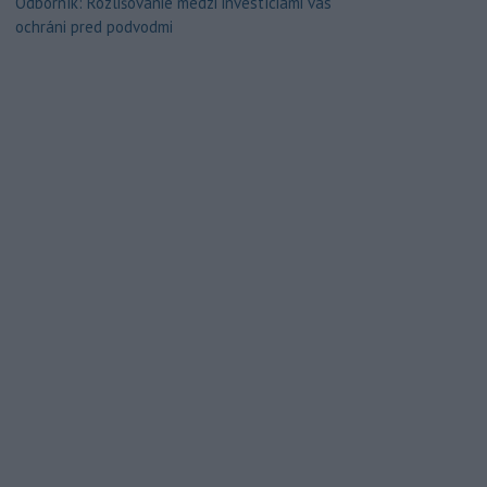
Odborník: Rozlišovanie medzi investíciami vás
ochráni pred podvodmi