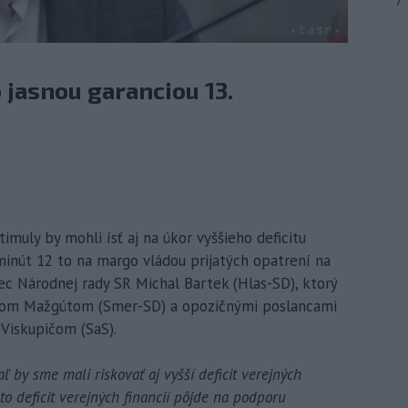
7
jasnou garanciou 13.
stimuly by mohli ísť aj na úkor vyššieho deficitu
 minút 12 to na margo vládou prijatých opatrení na
ec Národnej rady SR Michal Bartek (Hlas-SD), ktorý
ánom Mažgútom (Smer-SD) a opozičnými poslancami
Viskupičom (SaS).
ľ by sme mali riskovať aj vyšší deficit verejných
nto deficit verejných financií pôjde na podporu