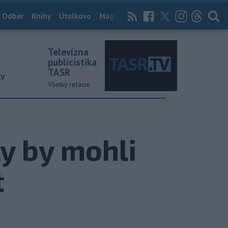
 Odber
Knihy
Útulkovo
Magazín
News Now
Archív
TASR
Televízna
publicistika
TASR
ky
Všetky relácie
y by mohli
t