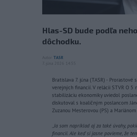
Hlas-SD bude podľa neho 
dôchodku.
Autor
TASR
7. júna 2026 14:55
Bratislava 7. júna (TASR) - Prorastové 
verejných financií. V relácii STVR O 5
stabilizáciu ekonomiky uviedol poslan
diskutoval s koaličným poslancom J
Zuzanou Mesterovou (PS) a Mariánom 
„
Ja som napríklad aj za také úvahy, pokia
financií. Ale keď si jasne povieme, že te