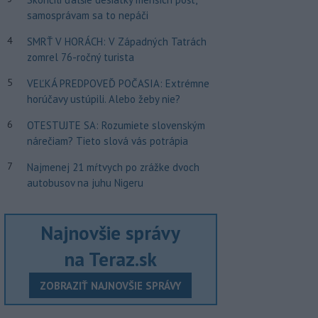
samosprávam sa to nepáči
4
SMRŤ V HORÁCH: V Západných Tatrách
zomrel 76-ročný turista
5
VEĽKÁ PREDPOVEĎ POČASIA: Extrémne
horúčavy ustúpili. Alebo žeby nie?
6
OTESTUJTE SA: Rozumiete slovenským
nárečiam? Tieto slová vás potrápia
7
Najmenej 21 mŕtvych po zrážke dvoch
autobusov na juhu Nigeru
Najnovšie správy
na Teraz.sk
ZOBRAZIŤ NAJNOVŠIE SPRÁVY