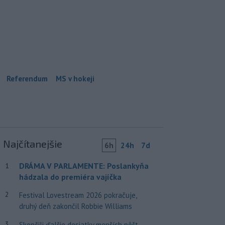
Referendum
MS v hokeji
Najčítanejšie
6h
24h
7d
DRÁMA V PARLAMENTE: Poslankyňa
1
hádzala do premiéra vajíčka
2
Festival Lovestream 2026 pokračuje,
druhý deň zakončil Robbie Williams
3
Skončili ďalšie desiatky menších pôšt,