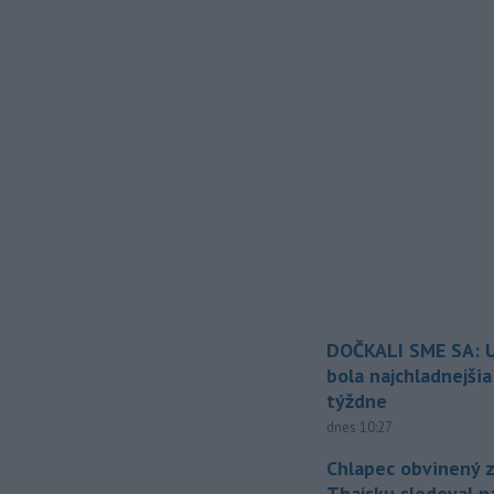
DOČKALI SME SA: U
bola najchladnejši
týždne
dnes 10:27
Chlapec obvinený z
Thajsku sledoval n