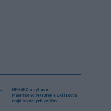
:
HRABKO o výhode
.
Majerského:Mazurek a Laššáková
majú rovnakých voličov