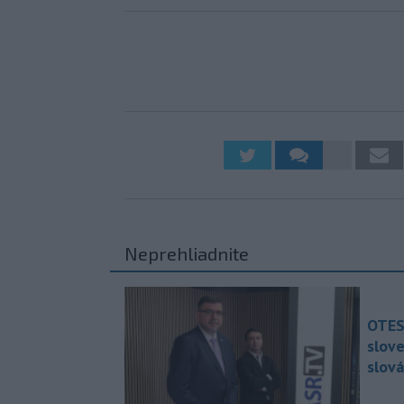
Neprehliadnite
OTES
slov
slová