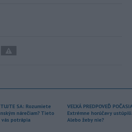
TUJTE SA: Rozumiete
VEĽKÁ PREDPOVEĎ POČASIA
enským nárečiam? Tieto
Extrémne horúčavy ustúpili
 vás potrápia
Alebo žeby nie?