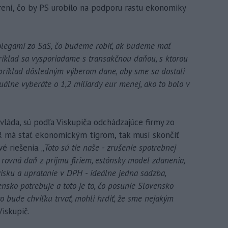
rení, čo by PS urobilo na podporu rastu ekonomiky
olegami zo SaS, čo budeme robiť, ak budeme mať
ríklad sa vysporiadame s transakčnou daňou, s ktorou
apríklad dôsledným výberom dane, aby sme sa dostali
álne vyberáte o 1,2 miliardy eur menej, ako to bolo v
 vláda, sú podľa Viskupiča odchádzajúce firmy zo
SR má stať ekonomickým tigrom, tak musí skončiť
é riešenia. „
Toto sú tie naše - zrušenie spotrebnej
rovná daň z príjmu firiem, estónsky model zdanenia,
isku a upratanie v DPH - ideálne jedna sadzba,
nsko potrebuje a toto je to, čo posunie Slovensko
o bude chvíľku trvať, mohli hrdiť, že sme nejakým
Viskupič.