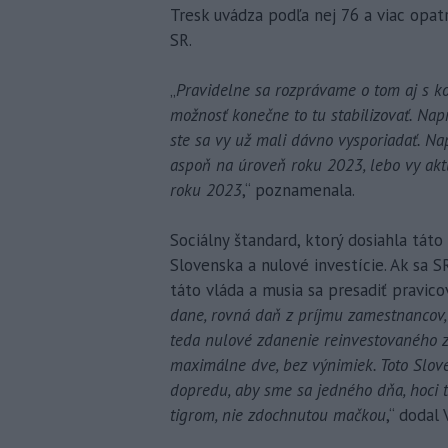
Tresk uvádza podľa nej 76 a viac opat
SR.
„
Pravidelne sa rozprávame o tom aj s k
možnosť konečne to tu stabilizovať. Nap
ste sa vy už mali dávno vysporiadať. N
aspoň na úroveň roku 2023, lebo vy aktu
roku 2023
,“ poznamenala.
Sociálny štandard, ktorý dosiahla táto
Slovenska a nulové investície. Ak sa 
táto vláda a musia sa presadiť pravicov
dane, rovná daň z príjmu zamestnancov, 
teda nulové zdanenie reinvestovaného z
maximálne dve, bez výnimiek. Toto Slove
dopredu, aby sme sa jedného dňa, hoci t
tigrom, nie zdochnutou mačkou
,“ dodal 