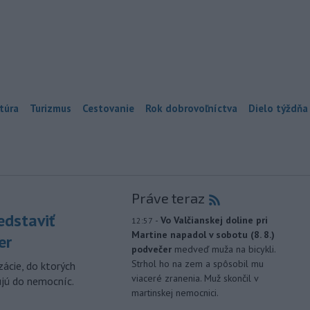
túra
Turizmus
Cestovanie
Rok dobrovoľníctva
Dielo týždňa
Práve teraz
edstaviť
-
Vo Valčianskej doline pri
12:57
Martine napadol v sobotu (8. 8.)
er
podvečer
medveď muža na bicykli.
Strhol ho na zem a spôsobil mu
zácie, do ktorých
viaceré zranenia. Muž skončil v
ujú do nemocníc.
martinskej nemocnici.