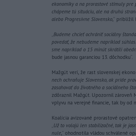
ekonomiky a na prorastové stimuly pre 
chápeme tú situáciu, ale na druhú stran
alebo Progresívne Slovensko
,“ priblížil
„
Budeme chcieť ochrániť sociálny štanda
povedať, že nebudeme napríklad súhlasiť
sme napríklad o 15 minút skrátili obed
bude jasnou garanciou 13. dôchodku“.
Mažgút verí, že rast slovenskej ekono
nech ochraňuje Slovensko, ak príde pr
zasahovať do životného a sociálneho šta
zdôraznil Mažgút. Upozornil zároveň 
vplyvu na verejné financie, tak by od
Koalícia avizované prorastové opatren
„
Už to volajú len stabilizačné, tak je jasn
nule
,“ ohodnotila vládou schválené o