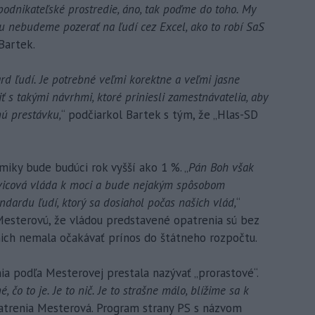
podnikateľské prostredie, áno, tak poďme do toho. My
u nebudeme pozerať na ľudí cez Excel, ako to robí SaS
 Bartek.
rd ľudí. Je potrebné veľmi korektne a veľmi jasne
 s takými návrhmi, ktoré priniesli zamestnávatelia, aby
nú prestávku,
“ podčiarkol Bartek s tým, že „Hlas-SD
miky bude budúci rok vyšší ako 1 %. „
Pán Boh však
avicová vláda k moci a bude nejakým spôsobom
ndardu ľudí, ktorý sa dosiahol počas našich vlád,
“
Mesterovú, že vládou predstavené opatrenia sú bez
 nich nemala očakávať prínos do štátneho rozpočtu.
ia podľa Mesterovej prestala nazývať „prorastové“.
é, čo to je. Je to nič. Je to strašne málo, blížime sa k
patrenia Mesterová. Program strany PS s názvom