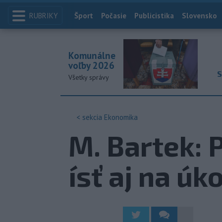
RUBRIKY
Index
Šport
Počasie
Publicistika
Slovensko
Komunálne
voľby 2026
S
Všetky správy
< sekcia
Ekonomika
M. Bartek: 
ísť aj na úk