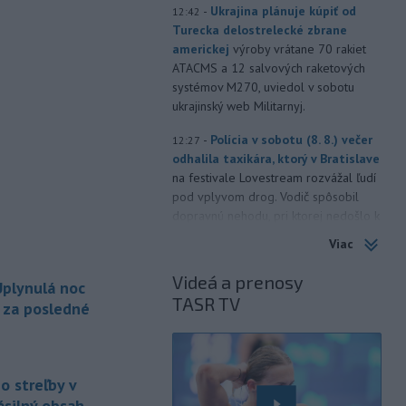
-
Ukrajina plánuje kúpiť od
12:42
Turecka delostrelecké zbrane
americkej
výroby vrátane 70 rakiet
ATACMS a 12 salvových raketových
systémov M270, uviedol v sobotu
ukrajinský web Militarnyj.
-
Polícia v sobotu (8. 8.) večer
12:27
odhalila taxikára, ktorý v Bratislave
na festivale Lovestream rozvážal ľudí
pod vplyvom drog. Vodič spôsobil
dopravnú nehodu, pri ktorej nedošlo k
zraneniu osôb. Následne u neho
Viac
polícia odhalila prítomnosť THC.
Videá a prenosy
plynulá noc
-
Iránske Revolučné gardy v
12:22
TASR TV
nedeľu vyhlásili, že neotvoria
a za posledné
Hormuzský
prieliv, kým Spojené štáty
neprijmú všetky podmienky Teheránu
vrátane kompenzácie za vojnové
škody. TASR o tom informuje podľa
o streľby v
správy agentúry AFP.
ásilný obsah