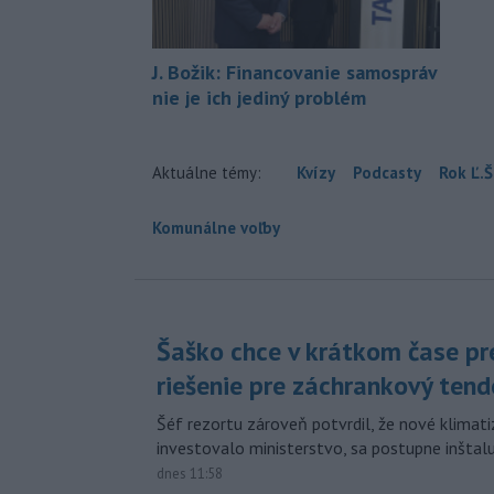
J. Božik: Financovanie samospráv
nie je ich jediný problém
Aktuálne témy:
Kvízy
Podcasty
Rok Ľ.Š
Komunálne voľby
Šaško chce v krátkom čase pr
riešenie pre záchrankový tend
Šéf rezortu zároveň potvrdil, že nové klimati
investovalo ministerstvo, sa postupne inštal
dnes 11:58