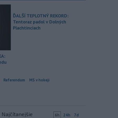
ĎALŠÍ TEPLOTNÝ REKORD:
Tentoraz padol v Dolných
Plachtinciach
KA:
redu
Referendum
MS v hokeji
Najčítanejšie
6h
24h
7d