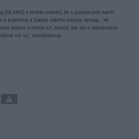
aj (OĽANO) v stredu uviedol, že s poslancami návrh
ide o klamstvá a žiadne takéto úmysly nemajú. "
Ak
nom zákone a niekto ich zneužil, tak ide o manipuláciu.
ložené nie sú
," skonštatoval.