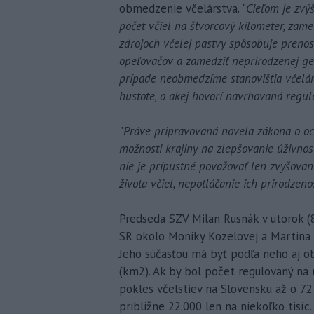
obmedzenie včelárstva. "
Cieľom je zvý
počet včiel na štvorcový kilometer, zam
zdrojoch včelej pastvy spôsobuje prenos,
opeľovačov a zamedziť neprirodzenej ge
prípade neobmedzíme stanovištia včeláro
hustote, o akej hovorí navrhovaná regul
"
Práve pripravovaná novela zákona o och
možnosti krajiny na zlepšovanie úživnost
nie je prípustné považovať len zvyšovani
života včiel, nepotláčanie ich prirodzeno
Predseda SZV Milan Rusnák v utorok (8
SR okolo Moniky Kozelovej a Martina 
Jeho súčasťou má byť podľa neho aj o
(km2). Ak by bol počet regulovaný na
pokles včelstiev na Slovensku až o 72 
približne 22.000 len na niekoľko tisíc.