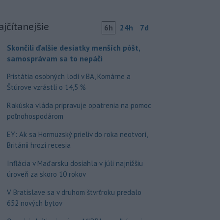
ajčítanejšie
6h
24h
7d
Skončili ďalšie desiatky menších pôšt,
samosprávam sa to nepáči
Pristátia osobných lodí v BA, Komárne a
Štúrove vzrástli o 14,5 %
Rakúska vláda pripravuje opatrenia na pomoc
poľnohospodárom
EY: Ak sa Hormuzský prieliv do roka neotvorí,
Británii hrozí recesia
Inflácia v Maďarsku dosiahla v júli najnižšiu
úroveň za skoro 10 rokov
V Bratislave sa v druhom štvrťroku predalo
652 nových bytov