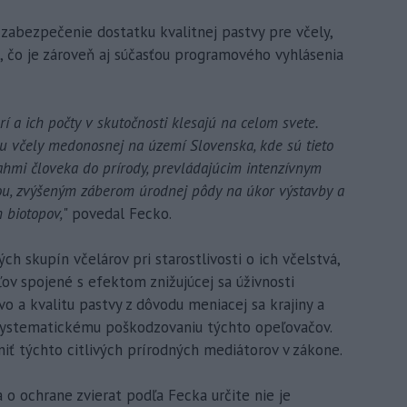
n zabezpečenie dostatku kvalitnej pastvy pre včely,
a, čo je zároveň aj súčasťou programového vyhlásenia
í a ich počty v skutočnosti klesajú na celom svete.
u včely medonosnej na území Slovenska, kde sú tieto
hmi človeka do prírody, prevládajúcim intenzívnym
u, zvýšeným záberom úrodnej pôdy na úkor výstavby a
 biotopov,
" povedal Fecko.
h skupín včelárov pri starostlivosti o ich včelstvá,
v spojené s efektom znižujúcej sa úživnosti
 a kvalitu pastvy z dôvodu meniacej sa krajiny a
 systematickému poškodzovaniu týchto opeľovačov.
iť týchto citlivých prírodných mediátorov v zákone.
o ochrane zvierat podľa Fecka určite nie je