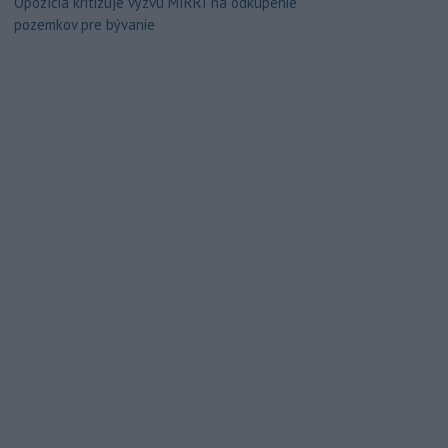
Opozícia kritizuje výzvu MIRRI na odkúpenie
pozemkov pre bývanie