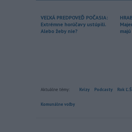
VEĽKÁ PREDPOVEĎ POČASIA:
HRAB
Extrémne horúčavy ustúpili.
Maje
Alebo žeby nie?
majú
Aktuálne témy:
Kvízy
Podcasty
Rok Ľ.Š
Komunálne voľby