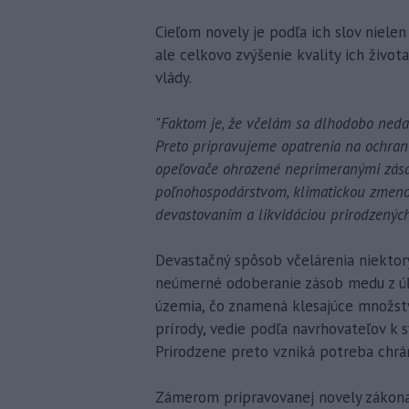
Cieľom novely je podľa ich slov niele
ale celkovo zvýšenie kvality ich život
vlády.
"
Faktom je, že včelám sa dlhodobo nedar
Preto pripravujeme opatrenia na ochran
opeľovače ohrozené neprimeranými zása
poľnohospodárstvom, klimatickou zmeno
devastovaním a likvidáciou prirodzených
Devastačný spôsob včelárenia niektorýc
neúmerné odoberanie zásob medu z úľo
územia, čo znamená klesajúce množstvo
prírody, vedie podľa navrhovateľov k
Prirodzene preto vzniká potreba chrán
Zámerom pripravovanej novely zákona 