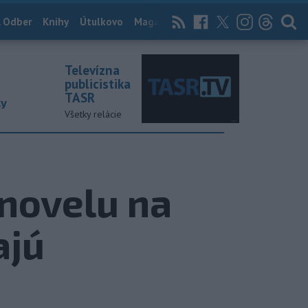
 Odber
Knihy
Útulkovo
Magazín
News Now
Archív
TASR
Televízna
publicistika
TASR
ky
Všetky relácie
 novelu na
ajú