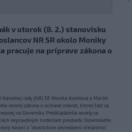
7
k v utorok (8. 2.) stanovisku
poslancov NR SR okolo Moniky
a pracuje na príprave zákona o
nci Národnej rady (NR) SR Monika Kozelová a Martin
hlu novelu zákona o ochrane zvierat, ktorej časť sa
nosnej na Slovensku. Predkladatelia novely sa
a nich nepravdivým tvrdeniam predsedu Slovenského
ktorý hovorí o "drastickom obmedzení včelárstva".