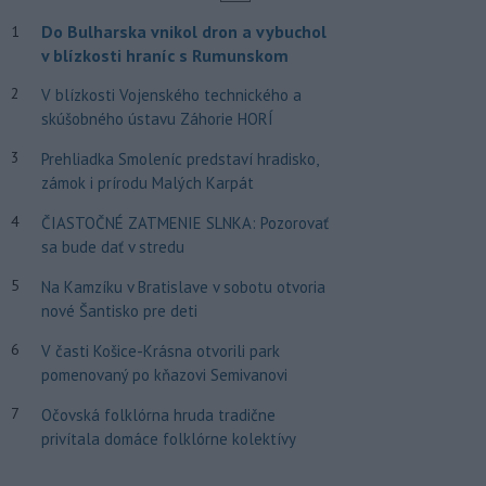
Do Bulharska vnikol dron a vybuchol
1
v blízkosti hraníc s Rumunskom
2
V blízkosti Vojenského technického a
skúšobného ústavu Záhorie HORÍ
3
Prehliadka Smoleníc predstaví hradisko,
zámok i prírodu Malých Karpát
4
ČIASTOČNÉ ZATMENIE SLNKA: Pozorovať
sa bude dať v stredu
5
Na Kamzíku v Bratislave v sobotu otvoria
nové Šantisko pre deti
6
V časti Košice-Krásna otvorili park
pomenovaný po kňazovi Semivanovi
7
Očovská folklórna hruda tradične
privítala domáce folklórne kolektívy