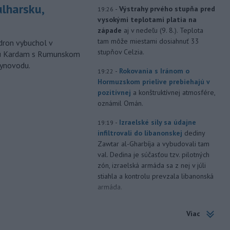
ulharsku,
-
Výstrahy prvého stupňa pred
19:26
vysokými teplotami platia na
západe
aj v nedeľu (9. 8.). Teplota
tam môže miestami dosiahnuť 33
ron vybuchol v
stupňov Celzia.
odu Kardam s Rumunskom
lynovodu.
-
Rokovania s Iránom o
19:22
Hormuzskom prielive prebiehajú v
pozitívnej
a konštruktívnej atmosfére,
oznámil Omán.
-
Izraelské sily sa údajne
19:19
infiltrovali do libanonskej
dediny
Zawtar al-Gharbíja a vybudovali tam
val. Dedina je súčasťou tzv. pilotných
zón, izraelská armáda sa z nej v júli
stiahla a kontrolu prevzala libanonská
armáda.
-
Building Information
19:17
Viac
Modeling) už nie je vízia
budúcnosti, ale zásadne
mení