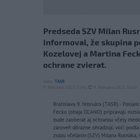
Predseda SZV Milan Rusná
informoval, že skupina 
Kozelovej a Martina Feck
ochrane zvierat.
Autor
TASR
aktualizované
9. februára 2022 11:42
,
9. februára 2022 16:10
Bratislava 9. februára (TASR) - Posla
Fecko (obaja OĽANO) pripravujú rozsia
bude zaoberať aj ochranou včely medo
zároveň dôrazne ohradzujú voči podľ
zväzu včelárov (SZV) Milana Rusnáka, 