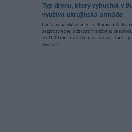
Typ dronu, ktorý vybuchol v B
využíva ukrajinská armáda
Podľa bulharského premiéra Rumena Radeva d
bezprostrednej blízkosti hraničného priech
asi 1000 metrov od kompresorovej stanice p
dnes 18:43