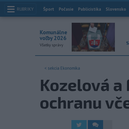
RUBRIKY
Index
Šport
Počasie
Publicistika
Slovensko
Komunálne
voľby 2026
S
Všetky správy
< sekcia
Ekonomika
Kozelová a 
ochranu vče