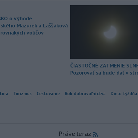
KO o výhode
rského:Mazurek a Laššáková
 rovnakých voličov
ČIASTOČNÉ ZATMENIE SLN
Pozorovať sa bude dať v st
túra
Turizmus
Cestovanie
Rok dobrovoľníctva
Dielo týždňa
Práve teraz