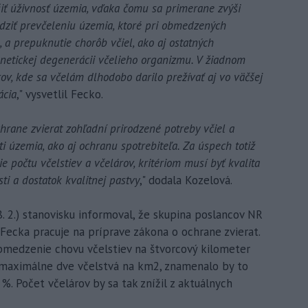
šiť úživnosť územia, vďaka čomu sa primerane zvýši
edziť prevčeleniu územia, ktoré pri obmedzených
 a prepuknutie chorôb včiel, ako aj ostatných
netickej degenerácii včelieho organizmu. V žiadnom
v, kde sa včelám dlhodobo darilo prežívať aj vo väčšej
ácia
," vysvetlil Fecko.
rane zvierat zohľadní prirodzené potreby včiel a
i územia, ako aj ochranu spotrebiteľa. Za úspech totiž
e počtu včelstiev a včelárov, kritériom musí byť kvalita
sti a dostatok kvalitnej pastvy
," dodala Kozelová.
. 2.) stanovisku informoval, že skupina poslancov NR
Fecka pracuje na príprave zákona o ochrane zvierat.
bmedzenie chovu včelstiev na štvorcový kilometer
 maximálne dve včelstvá na km2, znamenalo by to
%. Počet včelárov by sa tak znížil z aktuálnych