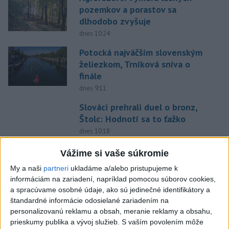
pozemkov a porastov sa
dlhodobo zvyšuje
dnes 10:24
Potocká najväčším slovenským
želiezkom, Trníková sníva o
finále
dnes 9:11
Slováci prehrali duel o bronz,
Štolc: Hodnotí sa to ťažko
dnes 10:18
Práve teraz
Vážime si vaše súkromie
-
Slovenskí hasiči naďalej pokračujú vo svojom nasadení vo
My a naši
partneri
ukladáme a/alebo pristupujeme k
10:52
Francúzsku.
Uplynulé dni sa niesli v znamení intenzívnej práce v
informáciám na zariadení, napríklad pomocou súborov cookies,
teréne, spolupráce s francúzskymi hasičmi, ale aj údržby techniky a
a spracúvame osobné údaje, ako sú jedinečné identifikátory a
potrebnej regenerácie síl.
štandardné informácie odosielané zariadením na
personalizovanú reklamu a obsah, meranie reklamy a obsahu,
prieskumy publika a vývoj služieb.
S vaším povolením môže
Viac