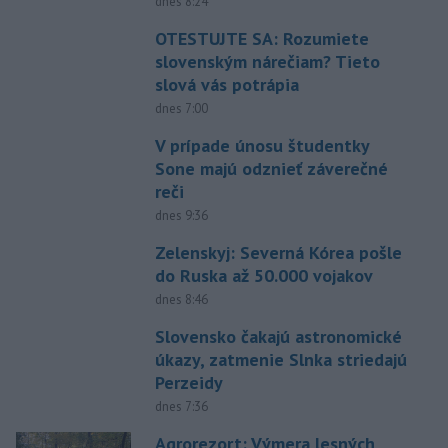
dnes 8:24
OTESTUJTE SA: Rozumiete
slovenským nárečiam? Tieto
slová vás potrápia
dnes 7:00
V prípade únosu študentky
Sone majú odznieť záverečné
reči
dnes 9:36
Zelenskyj: Severná Kórea pošle
do Ruska až 50.000 vojakov
dnes 8:46
Slovensko čakajú astronomické
úkazy, zatmenie Slnka striedajú
Perzeidy
dnes 7:36
Agrorezort: Výmera lesných