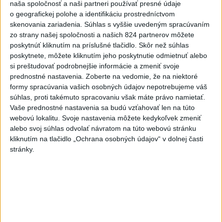
naša spoločnosť a naši partneri používať presné údaje
Videá a prenosy TASR TV
o geografickej polohe a identifikáciu prostredníctvom
skenovania zariadenia. Súhlas s vyššie uvedeným spracúvaním
Deväť Slovákov zabojuje na ME v Paríži
zo strany našej spoločnosti a našich 824 partnerov môžete
o čo najlepšie výsledky
poskytnúť kliknutím na príslušné tlačidlo. Skôr než súhlas
poskytnete, môžete kliknutím jeho poskytnutie odmietnuť alebo
si preštudovať podrobnejšie informácie a zmeniť svoje
Viac
prednostné nastavenia.
Zoberte na vedomie, že na niektoré
Najčítanejšie
formy spracúvania vašich osobných údajov nepotrebujeme váš
súhlas, proti takémuto spracovaniu však máte právo namietať.
6h
24h
7d
Vaše prednostné nastavenia sa budú vzťahovať len na túto
webovú lokalitu. Svoje nastavenia môžete kedykoľvek zmeniť
DRÁMA V PARLAMENTE: Poslankyňa
1
alebo svoj súhlas odvolať návratom na túto webovú stránku
hádzala do premiéra vajíčka
kliknutím na tlačidlo „Ochrana osobných údajov“ v dolnej časti
stránky.
2
Festival Lovestream 2026 pokračuje, druhý deň zakončil
Robbie Williams
3
Skončili ďalšie desiatky menších pôšt, samosprávam sa
to nepáči
4