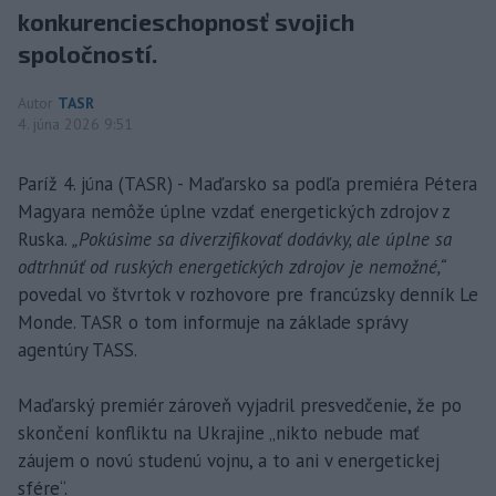
konkurencieschopnosť svojich
spoločností.
Autor
TASR
4. júna 2026 9:51
Paríž 4. júna (TASR) - Maďarsko sa podľa premiéra Pétera
Magyara nemôže úplne vzdať energetických zdrojov z
Ruska.
„Pokúsime sa diverzifikovať dodávky, ale úplne sa
odtrhnúť od ruských energetických zdrojov je nemožné,“
povedal vo štvrtok v rozhovore pre francúzsky denník Le
Monde. TASR o tom informuje na základe správy
agentúry TASS.
Maďarský premiér zároveň vyjadril presvedčenie, že po
skončení konfliktu na Ukrajine „nikto nebude mať
záujem o novú studenú vojnu, a to ani v energetickej
sfére“.