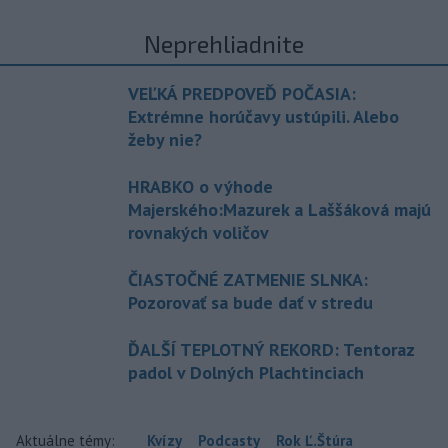
Neprehliadnite
VEĽKÁ PREDPOVEĎ POČASIA:
Extrémne horúčavy ustúpili. Alebo
žeby nie?
HRABKO o výhode
Majerského:Mazurek a Laššáková majú
rovnakých voličov
ČIASTOČNÉ ZATMENIE SLNKA:
Pozorovať sa bude dať v stredu
ĎALŠÍ TEPLOTNÝ REKORD: Tentoraz
padol v Dolných Plachtinciach
Aktuálne témy:
Kvízy
Podcasty
Rok Ľ.Štúra