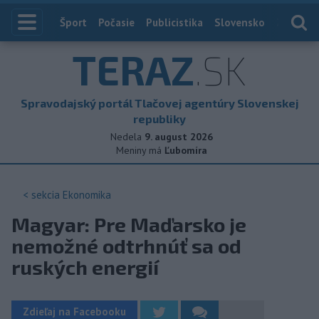
Index
Šport
Počasie
Publicistika
Slovensko
Zahranič
TERAZ
.SK
Spravodajský portál Tlačovej agentúry Slovenskej
republiky
Nedela
9. august 2026
Meniny má
Ľubomíra
< sekcia
Ekonomika
Magyar: Pre Maďarsko je
nemožné odtrhnúť sa od
ruských energií
Zdieľaj na Facebooku