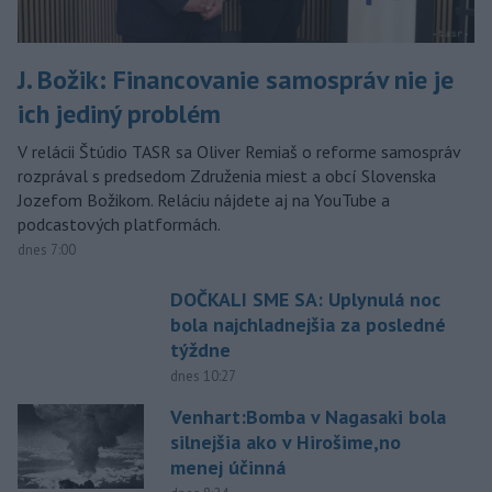
J. Božik: Financovanie samospráv nie je
ich jediný problém
V relácii Štúdio TASR sa Oliver Remiaš o reforme samospráv
rozprával s predsedom Združenia miest a obcí Slovenska
Jozefom Božikom. Reláciu nájdete aj na YouTube a
podcastových platformách.
dnes 7:00
DOČKALI SME SA: Uplynulá noc
bola najchladnejšia za posledné
týždne
dnes 10:27
Venhart:Bomba v Nagasaki bola
silnejšia ako v Hirošime,no
menej účinná