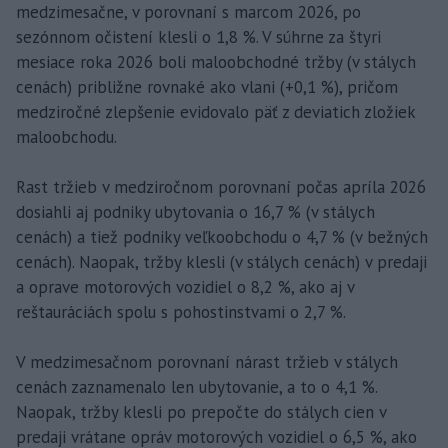
medzimesačne, v porovnaní s marcom 2026, po
sezónnom očistení klesli o 1,8 %. V súhrne za štyri
mesiace roka 2026 boli maloobchodné tržby (v stálych
cenách) približne rovnaké ako vlani (+0,1 %), pričom
medziročné zlepšenie evidovalo päť z deviatich zložiek
maloobchodu.
Rast tržieb v medziročnom porovnaní počas apríla 2026
dosiahli aj podniky ubytovania o 16,7 % (v stálych
cenách) a tiež podniky veľkoobchodu o 4,7 % (v bežných
cenách). Naopak, tržby klesli (v stálych cenách) v predaji
a oprave motorových vozidiel o 8,2 %, ako aj v
reštauráciách spolu s pohostinstvami o 2,7 %.
V medzimesačnom porovnaní nárast tržieb v stálych
cenách zaznamenalo len ubytovanie, a to o 4,1 %.
Naopak, tržby klesli po prepočte do stálych cien v
predaji vrátane opráv motorových vozidiel o 6,5 %, ako