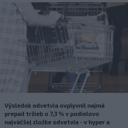
Výsledok odvetvia ovplyvnil najmä
prepad tržieb o 7,3 % v podielovo
najväčšej zložke odvetvia - v hyper a