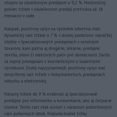
shopov so zásielkovým predajom o 9,2 %. Medziročný
pokles tržieb v zásielkovom predaji pretrváva už 18
mesiacov v rade.
Naopak, pozitívny vplyv na výsledok odvetvia mali
dynamický rast tržieb o 7 % v druhej podielovo najväčšej
zložke v špecializovaných predajniach s ostatným
tovarom, kam patria aj drogérie, lekárne, predajne
textilu, obuvi či niektorých palív pre domácnosti. Darilo
sa najmä predajniam s kozmetickými a toaletnými
výrobkami. Druhý najvýznamnejší pozitívny vplyv mal
dvojciferný rast tržieb v hobymarketoch, predajniach
nábytku a elektroniky.
Nárasty tržieb do 9 % evidovali aj špecializované
predajne pre informatiku a komunikácie, ako aj čerpacie
stanice. Tento rast však súvisel s nárastom jednotkových
cien pohonných látok. Maloobchodné tržby