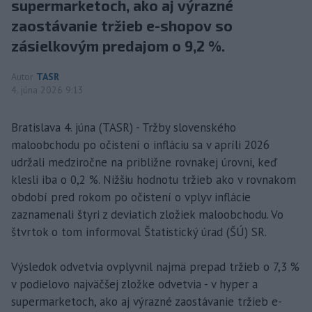
supermarketoch, ako aj výrazné
zaostávanie tržieb e-shopov so
zásielkovým predajom o 9,2 %.
Autor
TASR
4. júna 2026 9:13
Bratislava 4. júna (TASR) - Tržby slovenského
maloobchodu po očistení o infláciu sa v apríli 2026
udržali medziročne na približne rovnakej úrovni, keď
klesli iba o 0,2 %. Nižšiu hodnotu tržieb ako v rovnakom
období pred rokom po očistení o vplyv inflácie
zaznamenali štyri z deviatich zložiek maloobchodu. Vo
štvrtok o tom informoval Štatistický úrad (ŠÚ) SR.
Výsledok odvetvia ovplyvnil najmä prepad tržieb o 7,3 %
v podielovo najväčšej zložke odvetvia - v hyper a
supermarketoch, ako aj výrazné zaostávanie tržieb e-