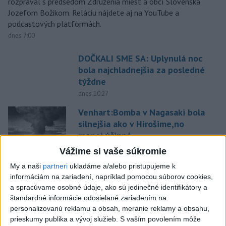
rozprával s predsedom Združenia miest a obcí Slovenska
Jozefom Božikom. Reláciu nájdete aj na YouTube a
podcastových platformách.
dnes 7:00
DOČKALI SME SA: Uplynulá noc
bola najchladnejšia za posledné
týždne
dnes 10:27
Venhart:Bomba v Nagasaki bola
silnejšia ako v Hirošime,no
menej účinná
dnes 8:24
Vážime si vaše súkromie
OTESTUJTE SA: Rozumiete
My a naši
partneri
ukladáme a/alebo pristupujeme k
slovenským nárečiam? Tieto
informáciám na zariadení, napríklad pomocou súborov cookies,
a spracúvame osobné údaje, ako sú jedinečné identifikátory a
slová vás potrápia
štandardné informácie odosielané zariadením na
dnes 7:00
personalizovanú reklamu a obsah, meranie reklamy a obsahu,
V prípade únosu študentky
prieskumy publika a vývoj služieb.
S vaším povolením môže