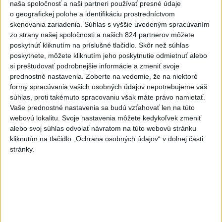
naša spoločnosť a naši partneri používať presné údaje
Sone majú odznieť záverečné
o geografickej polohe a identifikáciu prostredníctvom
reči
skenovania zariadenia. Súhlas s vyššie uvedeným spracúvaním
dnes 9:36
zo strany našej spoločnosti a našich 824 partnerov môžete
poskytnúť kliknutím na príslušné tlačidlo. Skôr než súhlas
Zelenskyj: Severná Kórea pošle
poskytnete, môžete kliknutím jeho poskytnutie odmietnuť alebo
do Ruska až 50.000 vojakov
si preštudovať podrobnejšie informácie a zmeniť svoje
dnes 8:46
prednostné nastavenia.
Zoberte na vedomie, že na niektoré
formy spracúvania vašich osobných údajov nepotrebujeme váš
Slovensko čakajú astronomické
súhlas, proti takémuto spracovaniu však máte právo namietať.
úkazy, zatmenie Slnka striedajú
Vaše prednostné nastavenia sa budú vzťahovať len na túto
Perzeidy
webovú lokalitu. Svoje nastavenia môžete kedykoľvek zmeniť
dnes 7:36
alebo svoj súhlas odvolať návratom na túto webovú stránku
kliknutím na tlačidlo „Ochrana osobných údajov“ v dolnej časti
Agrorezort: Výmera lesných
stránky.
pozemkov a porastov sa
dlhodobo zvyšuje
dnes 10:24
Potocká najväčším slovenským
želiezkom, Trníková sníva o
finále