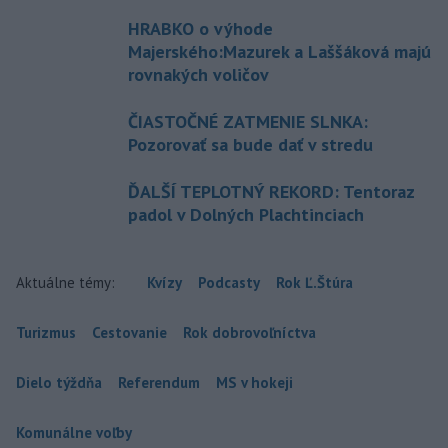
HRABKO o výhode
Majerského:Mazurek a Laššáková majú
rovnakých voličov
ČIASTOČNÉ ZATMENIE SLNKA:
Pozorovať sa bude dať v stredu
ĎALŠÍ TEPLOTNÝ REKORD: Tentoraz
padol v Dolných Plachtinciach
Aktuálne témy:
Kvízy
Podcasty
Rok Ľ.Štúra
Turizmus
Cestovanie
Rok dobrovoľníctva
Dielo týždňa
Referendum
MS v hokeji
Komunálne voľby