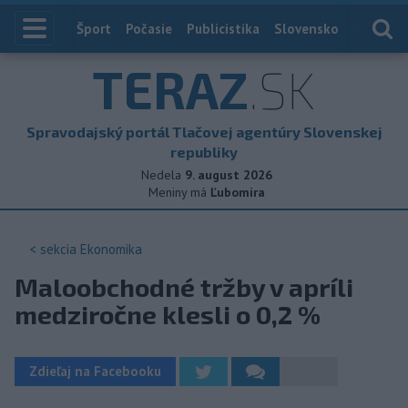
Index
Šport
Počasie
Publicistika
Slovensko
Zahranič
TERAZ
.SK
Spravodajský portál Tlačovej agentúry Slovenskej
republiky
Nedela
9. august 2026
Meniny má
Ľubomíra
< sekcia
Ekonomika
Maloobchodné tržby v apríli
medziročne klesli o 0,2 %
Zdieľaj na Facebooku