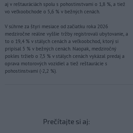
aj v reštauráciách spolu s pohostinstvami o 1,8 %, a tiež
vo veľkoobchode o 5,6 % v bežných cenách.
V súhrne za štyri mesiace od začiatku roka 2026
medziročne reálne vyššie tržby registrovali ubytovanie, a
to o 19,4 % v stálych cenách a veľkoobchod, ktorý si
pripísal 5 % v bežných cenách. Naopak, medziročný
pokles tržieb o 7,5 % v stálych cenách vykázal predaj a
oprava motorových vozidiel a tiež reštaurácie s
pohostinstvami (-2,2 %).
Prečítajte si aj: