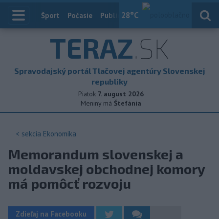
28
°C
Index
Šport
Počasie
Publicistika
Slovensko
Zahranič
TERAZ
.SK
Spravodajský portál Tlačovej agentúry Slovenskej
republiky
Piatok
7. august 2026
Meniny má
Štefánia
< sekcia
Ekonomika
Memorandum slovenskej a
moldavskej obchodnej komory
má pomôcť rozvoju
Zdieľaj na Facebooku