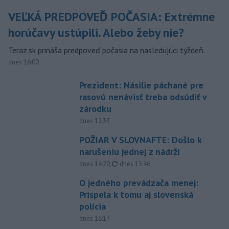
VEĽKÁ PREDPOVEĎ POČASIA: Extrémne
horúčavy ustúpili. Alebo žeby nie?
Teraz.sk prináša predpoveď počasia na nasledujúci týždeň.
dnes 16:00
Prezident: Násilie páchané pre
rasovú nenávisť treba odsúdiť v
zárodku
dnes 12:33
POŽIAR V SLOVNAFTE: Došlo k
narušeniu jednej z nádrží
aktualizované
dnes 14:20
,
dnes 15:46
O jedného prevádzača menej:
Prispela k tomu aj slovenská
polícia
dnes 16:14