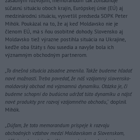
zásadným rozvojom, memorandum tak zohľadňuje
súčasnú situáciu oboch krajín, Európskej únie (EÚ) aj
medzinárodnú situáciu, vysvetlil predseda SOPK Peter
Mihók. Poukázal na to, že aj keď Moldavsko nie je
členom EÚ, má s ňou osobitné dohody. Slovensko aj
Moldavsko tiež výrazne postihla situácia na Ukrajine,
keďže oba štáty s ňou susedia a navyše bola ich
významným obchodným partnerom.
„To dnešná situácia zásadne zmenila. Takže budeme hľadať
nové možnosti. Treba povedať, že náš vzájomný slovensko-
moldavský obchod má významnú dynamiku. Otázka je, či
budeme schopní do budúcna udržať túto dynamiku a nájsť
nové produkty pre rozvoj vzájomného obchodu
,“ doplnil
Mihók.
„Dúfam, že toto memorandum prispeje k rozvoju
obchodných vzťahov medzi Moldavskom a Slovenskom,