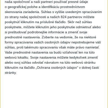
naša spoločnosť a naši partneri používať presné údaje
o geografickej polohe a identifikáciu prostredníctvom
6h
24h
7d
skenovania zariadenia. Súhlas s vyššie uvedeným spracúvaním
zo strany našej spoločnosti a našich 824 partnerov môžete
Horúčavy vystriedajú búrky: Výstrahy
1
poskytnúť kliknutím na príslušné tlačidlo. Skôr než súhlas
vydali vo viacerých okresoch
poskytnete, môžete kliknutím jeho poskytnutie odmietnuť alebo
si preštudovať podrobnejšie informácie a zmeniť svoje
2
POŽIAR V SLOVNAFTE: Došlo k narušeniu jednej z nádrží
prednostné nastavenia.
Zoberte na vedomie, že na niektoré
formy spracúvania vašich osobných údajov nepotrebujeme váš
3
POŽIAR PRI BRATISLAVE: Plamene pohltili skládku
súhlas, proti takémuto spracovaniu však máte právo namietať.
odpadu
Vaše prednostné nastavenia sa budú vzťahovať len na túto
webovú lokalitu. Svoje nastavenia môžete kedykoľvek zmeniť
4
ČIASTOČNÉ ZATMENIE SLNKA: Pozorovať sa bude dať v
alebo svoj súhlas odvolať návratom na túto webovú stránku
stredu
kliknutím na tlačidlo „Ochrana osobných údajov“ v dolnej časti
stránky.
5
ÚPLNÉ ZATMENIE SLNKA: Časť Európy zahalí tma,
hrozia dôsledky
6
Kruhová križovatka v Poprade v smere z Hozelca bude
hotová budúci rok
7
TRAGÉDIA NA DUNAJI: Muž sa išiel okúpať, z vody viac