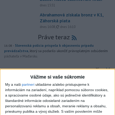
dnes 15:51
Abrahamová získala bronz v K1,
Záhorská piata
aktualizované
dnes 16:08
,
dnes 16:10
Práve teraz
-
Slovenská polícia prispela k objasneniu prípadu
16:08
prevádzačstva,
ktorý sa podarilo ukončiť právoplatným odsúdením
páchateľa v Maďarsku.
Viac
Videá a prenosy TASR TV
Vážime si vaše súkromie
My a naši
partneri
ukladáme a/alebo pristupujeme k
Deväť Slovákov zabojuje na ME v Paríži
informáciám na zariadení, napríklad pomocou súborov cookies,
o čo najlepšie výsledky
a spracúvame osobné údaje, ako sú jedinečné identifikátory a
štandardné informácie odosielané zariadením na
Viac
personalizovanú reklamu a obsah, meranie reklamy a obsahu,
Najčítanejšie
prieskumy publika a vývoj služieb.
S vaším povolením môže