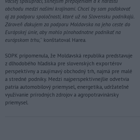
väčšej spolupráci, silnejším prepojeniam a k nárastu
obchodu medzi našimi krajinami. Chcel by som poďakovať
aj za podporu spoločností, ktoré už na Slovensku podnikajú.
Zároveň ďakujem za podporu Moldavska na jeho ceste do
Európskej únie, aby mohlo plnohodnotne podnikať na
európskom trhu,
“ konštatoval Harea.
SOPK pripomenula, že Moldavská republika predstavuje
z dlhodobého hľadiska pre slovenských exportérov
perspektívny a zaujímavý obchodný trh, najmä pre malé
a stredné podniky. Medzi najperspektívnejšie odvetvia
patria automobilový priemysel, energetika, udržateľné
využívanie prírodných zdrojov a agropotravinársky
priemysel.