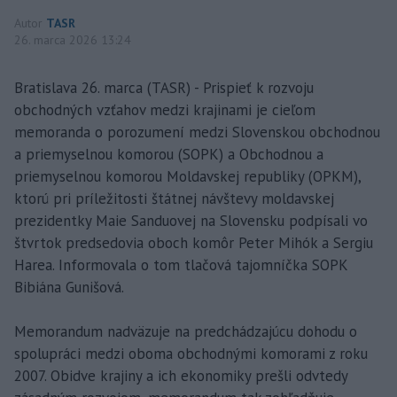
Autor
TASR
26. marca 2026 13:24
Bratislava 26. marca (TASR) - Prispieť k rozvoju
obchodných vzťahov medzi krajinami je cieľom
memoranda o porozumení medzi Slovenskou obchodnou
a priemyselnou komorou (SOPK) a Obchodnou a
priemyselnou komorou Moldavskej republiky (OPKM),
ktorú pri príležitosti štátnej návštevy moldavskej
prezidentky Maie Sanduovej na Slovensku podpísali vo
štvrtok predsedovia oboch komôr Peter Mihók a Sergiu
Harea. Informovala o tom tlačová tajomníčka SOPK
Bibiána Gunišová.
Memorandum nadväzuje na predchádzajúcu dohodu o
spolupráci medzi oboma obchodnými komorami z roku
2007. Obidve krajiny a ich ekonomiky prešli odvtedy