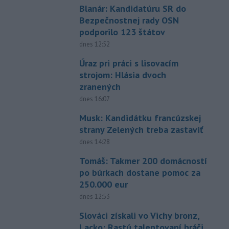
Blanár: Kandidatúru SR do
Bezpečnostnej rady OSN
podporilo 123 štátov
dnes 12:52
Úraz pri práci s lisovacím
strojom: Hlásia dvoch
zranených
dnes 16:07
Musk: Kandidátku francúzskej
strany Zelených treba zastaviť
dnes 14:28
Tomáš: Takmer 200 domácností
po búrkach dostane pomoc za
250.000 eur
dnes 12:53
Slováci získali vo Vichy bronz,
Lacko: Rastú talentovaní hráči