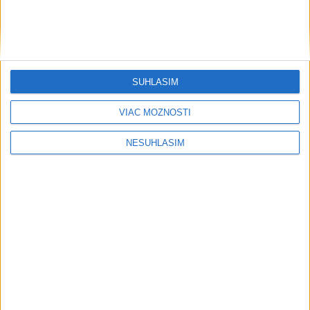
SÚHLASÍM
VIAC MOŽNOSTÍ
NESÚHLASÍM
....