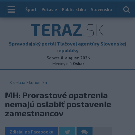
Index
Šport
Počasie
Publicistika
Slovensko
Zahranič
TERAZ
.SK
Spravodajský portál Tlačovej agentúry Slovenskej
republiky
Sobota
8. august 2026
Meniny má
Oskar
< sekcia
Ekonomika
MH: Prorastové opatrenia
nemajú oslabiť postavenie
zamestnancov
Zdieľaj na Facebooku