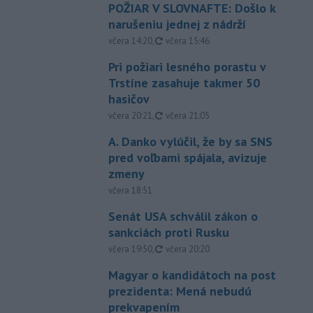
POŽIAR V SLOVNAFTE: Došlo k
narušeniu jednej z nádrží
aktualizované
včera 14:20
,
včera 15:46
Pri požiari lesného porastu v
Trstíne zasahuje takmer 50
hasičov
aktualizované
včera 20:21
,
včera 21:05
A. Danko vylúčil, že by sa SNS
pred voľbami spájala, avizuje
zmeny
včera 18:51
Senát USA schválil zákon o
sankciách proti Rusku
aktualizované
včera 19:50
,
včera 20:20
Magyar o kandidátoch na post
prezidenta: Mená nebudú
prekvapením