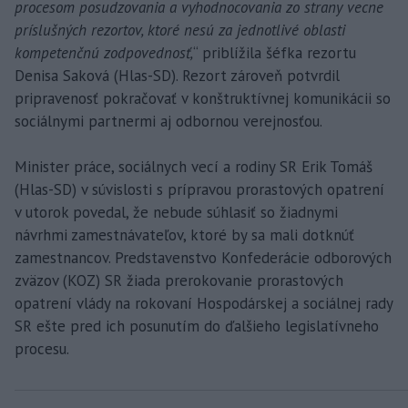
procesom posudzovania a vyhodnocovania zo strany vecne
príslušných rezortov, ktoré nesú za jednotlivé oblasti
kompetenčnú zodpovednosť,
“ priblížila šéfka rezortu
Denisa Saková (Hlas-SD). Rezort zároveň potvrdil
pripravenosť pokračovať v konštruktívnej komunikácii so
sociálnymi partnermi aj odbornou verejnosťou.
Minister práce, sociálnych vecí a rodiny SR Erik Tomáš
(Hlas-SD) v súvislosti s prípravou prorastových opatrení
v utorok povedal, že nebude súhlasiť so žiadnymi
návrhmi zamestnávateľov, ktoré by sa mali dotknúť
zamestnancov. Predstavenstvo Konfederácie odborových
zväzov (KOZ) SR žiada prerokovanie prorastových
opatrení vlády na rokovaní Hospodárskej a sociálnej rady
SR ešte pred ich posunutím do ďalšieho legislatívneho
procesu.