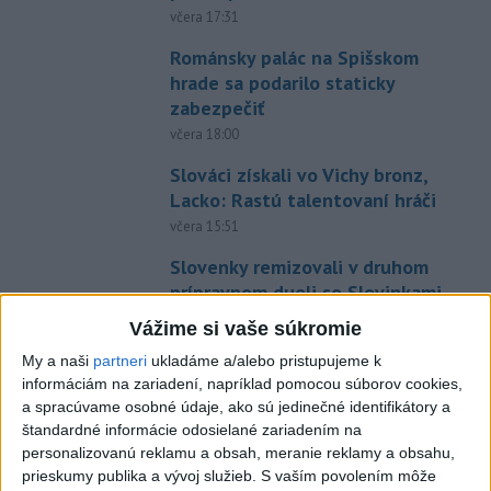
včera 17:31
Románsky palác na Spišskom
hrade sa podarilo staticky
zabezpečiť
včera 18:00
Slováci získali vo Vichy bronz,
Lacko: Rastú talentovaní hráči
včera 15:51
Slovenky remizovali v druhom
prípravnom dueli so Slovinkami
2:2
Vážime si vaše súkromie
aktualizované
včera 17:13
,
včera 19:45
My a naši
partneri
ukladáme a/alebo pristupujeme k
Práve teraz
informáciám na zariadení, napríklad pomocou súborov cookies,
a spracúvame osobné údaje, ako sú jedinečné identifikátory a
-
Taliansky tenista Matteo Arnaldi vypadol na turnaji ATP
21:30
štandardné informácie odosielané zariadením na
Masters 1000
v Montreale už v 3. kole dvojhry.
personalizovanú reklamu a obsah, meranie reklamy a obsahu,
prieskumy publika a vývoj služieb.
S vaším povolením môže