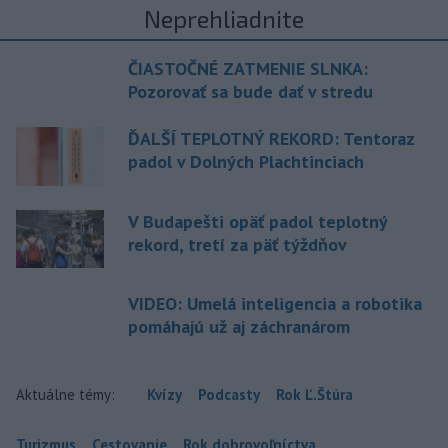
Neprehliadnite
ČIASTOČNÉ ZATMENIE SLNKA:
Pozorovať sa bude dať v stredu
ĎALŠÍ TEPLOTNÝ REKORD: Tentoraz
padol v Dolných Plachtinciach
V Budapešti opäť padol teplotný
rekord, tretí za päť týždňov
VIDEO: Umelá inteligencia a robotika
pomáhajú už aj záchranárom
Aktuálne témy:
Kvízy
Podcasty
Rok Ľ.Štúra
Turizmus
Cestovanie
Rok dobrovoľníctva