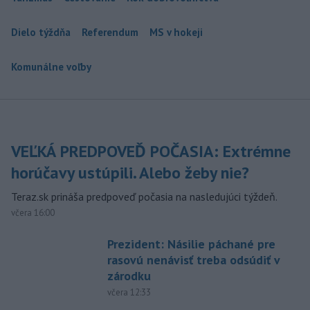
Dielo týždňa
Referendum
MS v hokeji
Komunálne voľby
VEĽKÁ PREDPOVEĎ POČASIA: Extrémne
horúčavy ustúpili. Alebo žeby nie?
Teraz.sk prináša predpoveď počasia na nasledujúci týždeň.
včera 16:00
Prezident: Násilie páchané pre
rasovú nenávisť treba odsúdiť v
zárodku
včera 12:33