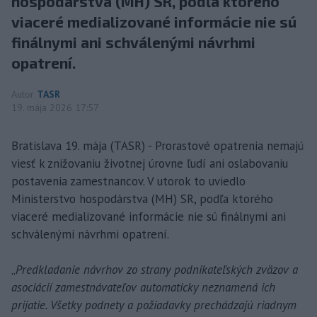
hospodárstva (MH) SR, podľa ktorého
viaceré medializované informácie nie sú
finálnymi ani schválenými návrhmi
opatrení.
Autor
TASR
19. mája 2026 17:57
Bratislava 19. mája (TASR) - Prorastové opatrenia nemajú
viesť k znižovaniu životnej úrovne ľudí ani oslabovaniu
postavenia zamestnancov. V utorok to uviedlo
Ministerstvo hospodárstva (MH) SR, podľa ktorého
viaceré medializované informácie nie sú finálnymi ani
schválenými návrhmi opatrení.
„
Predkladanie návrhov zo strany podnikateľských zväzov a
asociácií zamestnávateľov automaticky neznamená ich
prijatie. Všetky podnety a požiadavky prechádzajú riadnym