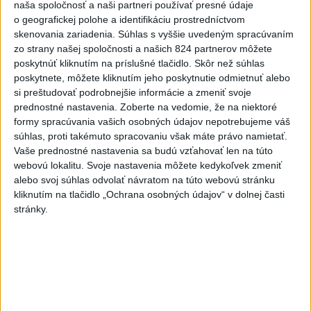
naša spoločnosť a naši partneri používať presné údaje
Viac
Videá a prenosy TASR TV
o geografickej polohe a identifikáciu prostredníctvom
skenovania zariadenia. Súhlas s vyššie uvedeným spracúvaním
zo strany našej spoločnosti a našich 824 partnerov môžete
Deväť Slovákov zabojuje na ME v Paríži
poskytnúť kliknutím na príslušné tlačidlo. Skôr než súhlas
o čo najlepšie výsledky
poskytnete, môžete kliknutím jeho poskytnutie odmietnuť alebo
si preštudovať podrobnejšie informácie a zmeniť svoje
prednostné nastavenia.
Zoberte na vedomie, že na niektoré
Viac
formy spracúvania vašich osobných údajov nepotrebujeme váš
Najčítanejšie
súhlas, proti takémuto spracovaniu však máte právo namietať.
Vaše prednostné nastavenia sa budú vzťahovať len na túto
6h
24h
7d
webovú lokalitu. Svoje nastavenia môžete kedykoľvek zmeniť
alebo svoj súhlas odvolať návratom na túto webovú stránku
V časti Košice-Krásna otvorili park
1
kliknutím na tlačidlo „Ochrana osobných údajov“ v dolnej časti
stránky.
pomenovaný po kňazovi Semivanovi
2
ČIASTOČNÉ ZATMENIE SLNKA: Pozorovať sa bude dať v
stredu
3
ÚPLNÉ ZATMENIE SLNKA: Časť Európy zahalí tma,
hrozia dôsledky