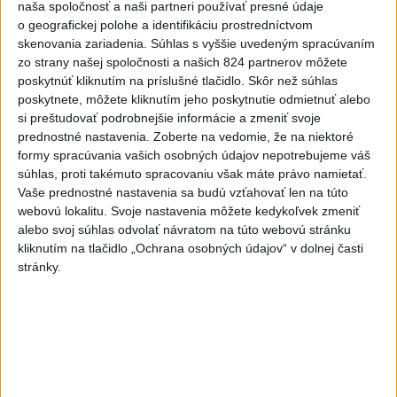
naša spoločnosť a naši partneri používať presné údaje
o geografickej polohe a identifikáciu prostredníctvom
Senát USA schválil zákon o
skenovania zariadenia. Súhlas s vyššie uvedeným spracúvaním
sankciách proti Rusku
zo strany našej spoločnosti a našich 824 partnerov môžete
aktualizované
včera 19:50
,
včera 20:20
poskytnúť kliknutím na príslušné tlačidlo. Skôr než súhlas
poskytnete, môžete kliknutím jeho poskytnutie odmietnuť alebo
Magyar o kandidátoch na post
si preštudovať podrobnejšie informácie a zmeniť svoje
prezidenta: Mená nebudú
prednostné nastavenia.
Zoberte na vedomie, že na niektoré
prekvapením
formy spracúvania vašich osobných údajov nepotrebujeme váš
súhlas, proti takémuto spracovaniu však máte právo namietať.
včera 17:31
Vaše prednostné nastavenia sa budú vzťahovať len na túto
Románsky palác na Spišskom
webovú lokalitu. Svoje nastavenia môžete kedykoľvek zmeniť
hrade sa podarilo staticky
alebo svoj súhlas odvolať návratom na túto webovú stránku
zabezpečiť
kliknutím na tlačidlo „Ochrana osobných údajov“ v dolnej časti
stránky.
včera 18:00
Slováci získali vo Vichy bronz,
Lacko: Rastú talentovaní hráči
včera 15:51
Slovenky remizovali v druhom