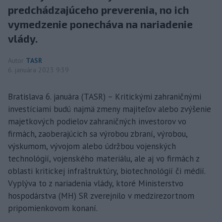
predchádzajúceho preverenia, no ich
vymedzenie ponecháva na nariadenie
vlády.
Autor
TASR
6. januára 2023 9:39
Bratislava 6. januára (TASR) – Kritickými zahraničnými
investíciami budú najmä zmeny majiteľov alebo zvýšenie
majetkových podielov zahraničných investorov vo
firmách, zaoberajúcich sa výrobou zbraní, výrobou,
výskumom, vývojom alebo údržbou vojenských
technológií, vojenského materiálu, ale aj vo firmách z
oblasti kritickej infraštruktúry, biotechnológií či médií.
Vyplýva to z nariadenia vlády, ktoré Ministerstvo
hospodárstva (MH) SR zverejnilo v medzirezortnom
pripomienkovom konaní.