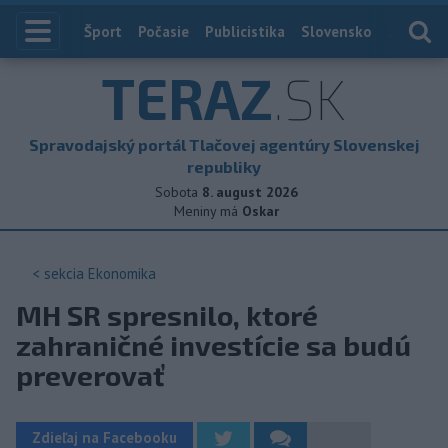
Index
Šport
Počasie
Publicistika
Slovensko
Zahranič
TERAZ
.SK
Spravodajský portál Tlačovej agentúry Slovenskej
republiky
Sobota
8. august 2026
Meniny má
Oskar
< sekcia
Ekonomika
MH SR spresnilo, ktoré
zahraničné investície sa budú
preverovať
Zdieľaj na Facebooku