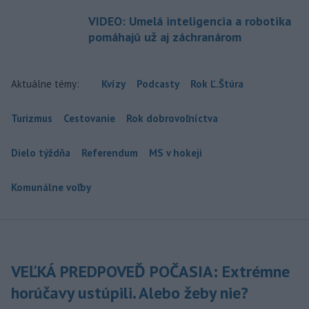
VIDEO: Umelá inteligencia a robotika
pomáhajú už aj záchranárom
Aktuálne témy:
Kvízy
Podcasty
Rok Ľ.Štúra
Turizmus
Cestovanie
Rok dobrovoľníctva
Dielo týždňa
Referendum
MS v hokeji
Komunálne voľby
VEĽKÁ PREDPOVEĎ POČASIA: Extrémne
horúčavy ustúpili. Alebo žeby nie?