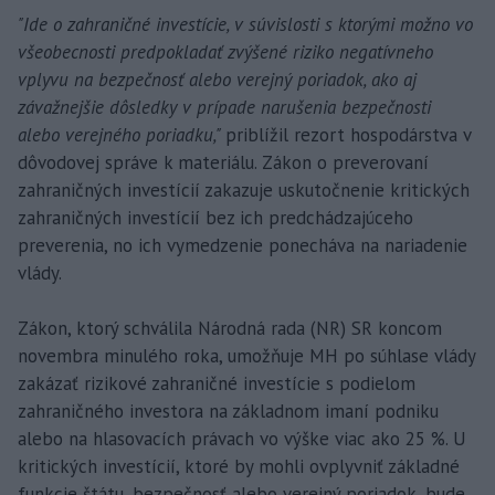
"Ide o zahraničné investície, v súvislosti s ktorými možno vo
všeobecnosti predpokladať zvýšené riziko negatívneho
vplyvu na bezpečnosť alebo verejný poriadok, ako aj
závažnejšie dôsledky v prípade narušenia bezpečnosti
alebo verejného poriadku,"
priblížil rezort hospodárstva v
dôvodovej správe k materiálu. Zákon o preverovaní
zahraničných investícií zakazuje uskutočnenie kritických
zahraničných investícií bez ich predchádzajúceho
preverenia, no ich vymedzenie ponecháva na nariadenie
vlády.
Zákon, ktorý schválila Národná rada (NR) SR koncom
novembra minulého roka, umožňuje MH po súhlase vlády
zakázať rizikové zahraničné investície s podielom
zahraničného investora na základnom imaní podniku
alebo na hlasovacích právach vo výške viac ako 25 %. U
kritických investícií, ktoré by mohli ovplyvniť základné
funkcie štátu, bezpečnosť alebo verejný poriadok, bude