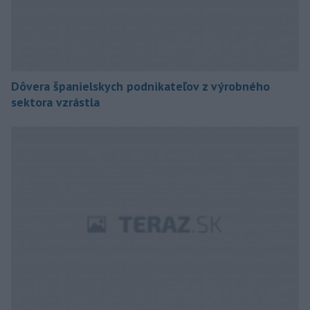
Dôvera španielskych podnikateľov z výrobného
sektora vzrástla