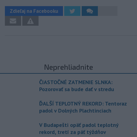
Zdieľaj na Facebooku
Neprehliadnite
ČIASTOČNÉ ZATMENIE SLNKA:
Pozorovať sa bude dať v stredu
ĎALŠÍ TEPLOTNÝ REKORD: Tentoraz
padol v Dolných Plachtinciach
V Budapešti opäť padol teplotný
rekord, tretí za päť týždňov