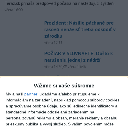
Teraz.sk prináša predpoveď počasia na nasledujúci týždeň.
včera 16:00
Prezident: Násilie páchané pre
rasovú nenávisť treba odsúdiť v
zárodku
včera 12:33
POŽIAR V SLOVNAFTE: Došlo k
narušeniu jednej z nádrží
aktualizované
včera 14:20
,
včera 15:46
Pri požiari lesného porastu v
Trstíne zasahuje takmer 50
Vážime si vaše súkromie
hasičov
My a naši
partneri
ukladáme a/alebo pristupujeme k
aktualizované
včera 20:21
,
včera 21:05
informáciám na zariadení, napríklad pomocou súborov cookies,
a spracúvame osobné údaje, ako sú jedinečné identifikátory a
A. Danko vylúčil, že by sa SNS
štandardné informácie odosielané zariadením na
pred voľbami spájala, avizuje
personalizovanú reklamu a obsah, meranie reklamy a obsahu,
zmeny
prieskumy publika a vývoj služieb.
S vaším povolením môže
včera 18:51