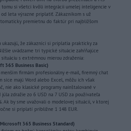
omu si všetci kvôli integrácii umelej inteligencie v
od leta výrazne priplatiť. Zákazníkom s už
utomaticky premietnu do faktúr pri najbližšom
kazujú, že zákazníci si priplatia prakticky za
ižšie uvádzame tri typické situácie zahŕňajúce
u situáciu s extrémnou mierou zdraženia:
ft 365 Business Basic)
 menším firmám profesionálny e-mail, firemný chat
m síce majú Word alebo Excel, môžu ich však
ač, nie ako klasické programy nainštalované v
d júla zdražie zo 6 USD na 7 USD za používateľa
 Ak by sme uvažovali o modelovej situácii, v ktorej
očne si priplatí približne 1 148 EUR.
(Microsoft 365 Business Standard)
h firiem na bežnú kancelársku prácu kombinuje