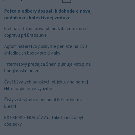
Pošta a odbory dospeli k dohode o novej
podnikovej kolektívnej zmluve
Prehriata lokomotíva obmedzila železničnú
dopravu pri Bratislave
Agroministerstvo poskytne peniaze na 150
chladiacich boxov pre diviaky
Internetový predajca Shein plánuje vstup na
hongkonskú burzu
Časť bývalých banských objektov na hornej
Nitre nájde nové využitie
Čistý zisk výrobcu pneumatík Continental
klesol
EXTRÉMNE HORÚČAVY: Takéto môžu byť
dôsledky