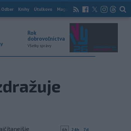
 Odber
Knihy
Útulkovo
Magazín
News Now
Archív
TASR
Rok
dobrovoľníctva
ky
Všetky správy
zdražuje
ajčítanejšie
6h
24h
7d