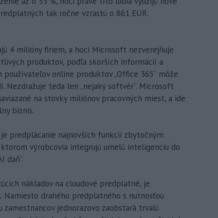
enie až o 33 %, hoci práve títo ľudia využijú nové
predplatných tak ročne vzrastú o 861 EUR.
ú 4 milióny firiem, a hoci Microsoft nezverejňuje
tlivých produktov, podľa skorších informácií a
 používateľov online produktov „Office 365“ môže
. Nezdražuje teda len „nejaký softvér“. Microsoft
aviazané na stovky miliónov pracovných miest, a ide
ny biznis.
y je predplácanie najnovších funkcií zbytočným
 ktorom výrobcovia integrujú umelú inteligenciu do
I daň“.
stúcich nákladov na cloudové predplatné, je
. Namiesto drahého predplatného s nutnosťou
nu zamestnancov jednorazovo zaobstará trvalú