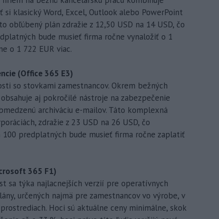
ť si klasický Word, Excel, Outlook alebo PowerPoint
to obľúbený plán zdražie z 12,50 USD na 14 USD, čo
edplatných bude musieť firma ročne vynaložiť o 1
ne o 1 722 EUR viac.
encie (Office 365 E3)
nosti so stovkami zamestnancov. Okrem bežných
 obsahuje aj pokročilé nástroje na zabezpečenie
obmedzenú archiváciu e-mailov. Táto komplexná
poráciách, zdražie z 23 USD na 26 USD, čo
h 100 predplatných bude musieť firma ročne zaplatiť
icrosoft 365 F1)
st sa týka najlacnejších verzií pre operatívnych
lány, určených najmä pre zamestnancov vo výrobe, v
prostrediach. Hoci sú aktuálne ceny minimálne, skok