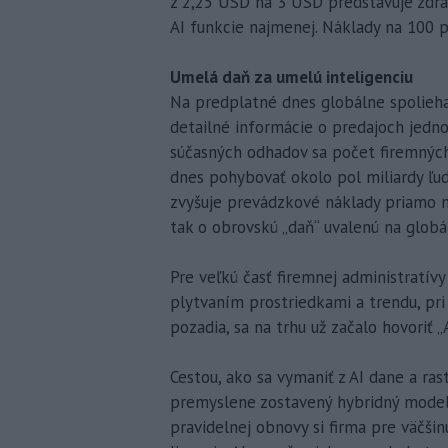
z 2,25 USD na 3 USD predstavuje zdraž
AI funkcie najmenej. Náklady na 100 
Umelá daň za umelú inteligenciu
Na predplatné dnes globálne spoliehaj
detailné informácie o predajoch jedno
súčasných odhadov sa počet firemných
dnes pohybovať okolo pol miliardy ľudí
zvyšuje prevádzkové náklady priamo n
tak o obrovskú „daň“ uvalenú na globál
Pre veľkú časť firemnej administratív
plytvaním prostriedkami a trendu, pri
pozadia, sa na trhu už začalo hovoriť „A
Cestou, ako sa vymaniť z AI dane a ra
premyslene zostavený hybridný model
pravidelnej obnovy si firma pre väčši