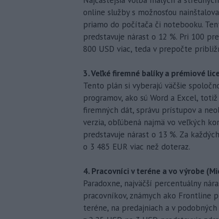
online služby s možnosťou nainštalova
priamo do počítača či notebooku. Ten
predstavuje nárast o 12 %. Pri 100 pr
800 USD viac, teda v prepočte približ
3. Veľké firemné balíky a prémiové lic
Tento plán si vyberajú väčšie spoloč
programov, ako sú Word a Excel, totiž
firemných dát, správu prístupov a ne
verzia, obľúbená najmä vo veľkých kor
predstavuje nárast o 13 %. Za každýc
o 3 485 EUR viac než doteraz.
4. Pracovníci v teréne a vo výrobe (M
Paradoxne, najväčší percentuálny nára
pracovníkov, známych ako Frontline p
teréne, na predajniach a v podobných 