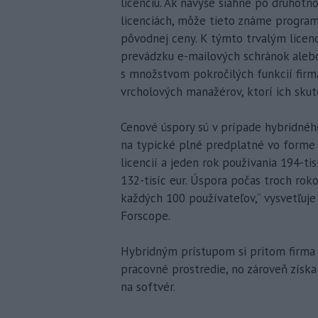
licenciu. Ak navyše siahne po druhotn
licenciách, môže tieto známe programy
pôvodnej ceny. K týmto trvalým licen
prevádzku e-mailových schránok aleb
s množstvom pokročilých funkcií firm
vrcholových manažérov, ktorí ich skut
Cenové úspory sú v prípade hybridného
na typické plné predplatné vo forme 
licencií a jeden rok používania 194-tisí
132-tisíc eur. Úspora počas troch ro
každých 100 používateľov,“ vysvetľuje 
Forscope.
Hybridným prístupom si pritom firma
pracovné prostredie, no zároveň získ
na softvér.