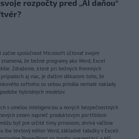
svoje rozpočty pred „AI daňou“
ftvér?
ní začne spoločnosť Microsoft účtovať svojim
 znamená, že bežné programy ako Word, Excel
hšie. Zdraženie, ktoré pri bežných firemných
prípadoch aj viac, je ďalším dôkazom toho, že
nikového softvéru so sebou prináša nemalé náklady.
 v podobe hybridných modelov.
cich s umelou inteligenciou a nových bezpečnostných
enových zmien naprieč produktovým portfóliom
 môžu byť pre určité tímy prínosom, drvivá väčšina
 iba textový editor Word, základné tabuľky v Exceli
 prípadne PowerPoint na tvorbu prezentácií a MS