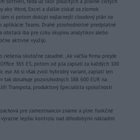
om softvéri, teda už skôr použitých a právne čistých
 ako Word, Excel a ďalšie získať za zlomok
ciám si potom dokúpi najlacnejší cloudový plán na
o aplikácie Teams. Drahé plnohodnotné predplatné
a obstará iba pre úzku skupinu analytikov alebo
očne aktívne využijú.
 riešenia skutočne zásadné. „Ak väčšia firma prejde
Office 365 E3, potom od júla zaplatí za každých 100
c eur. Ak si však zvolí hybridný variant, zaplatí len
kov tak dosahuje pozoruhodných 188 600 EUR na
Jiří Trampota, produktový špecialista spoločnosti
 zachová pre zamestnancov známe a plne funkčné
a výrazne lepšiu kontrolu nad dlhodobými nákladmi