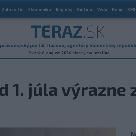
Zahraničie
Ekonomika
Regióny
Kultúra
Veda
Krimi
XML
TERAZ
.SK
pravodajský portál Tlačovej agentúry Slovenskej republi
Štvrtok
6. august 2026
Meniny má
Jozefína
d 1. júla výrazne 
N