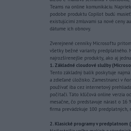
Teams na online komunikáciu. Napriek t
podobe produktu Copilot budú musieť 
existujúcimi zmluvami sa nové ceny a
dátume ich obnovy.
Zverejnené cenníky Microsoftu pritom u
všetky bežné varianty predplatného. N
najrozšírenejšie produkty, ako aj jedn
1. Základné cloudové služby (Microso
Tento základný balík poskytuje najmä
a zdieľané úložisko. Zamestnanci v ňo
používať iba cez internetový prehliad
počítači. Táto kľúčová online verzia o
mesačne, čo predstavuje nárast o 16 %.
firma prevádzkuje 100 predplatných, r
2. Klasické programy v predplatnom 
Najčastejšia voľba malých a strednýc