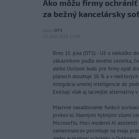
Ako môžu firmy ochrániť 
za bežný kancelársky so
Autor
OTS
15. júna 2026 11:48
Brno 15. júna (OTS) - Už o niekoľko d
zákazníkom podľa nového cenníka, čo
alebo Outlook budú pre firmy opäť dra
plánoch dosahuje 16 % a v niektorých 
integrácia umelej inteligencie do pod
Existujú však aj lacnejšie alternatívy
Masívne nasadzovanie funkcií súvisia
prvkov sú hlavnými hybnými silami c
Microsoftu. Hoci moderní AI asistenti
zamestnancov potrebuje na svoju prácu
alebo e-mailovú schránku v Outlooku,