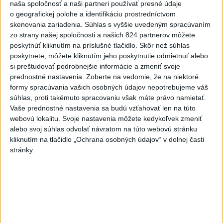
naša spoločnosť a naši partneri používať presné údaje
o geografickej polohe a identifikáciu prostredníctvom
6h
24h
7d
skenovania zariadenia. Súhlas s vyššie uvedeným spracúvaním
zo strany našej spoločnosti a našich 824 partnerov môžete
POŽIAR V SLOVNAFTE: Došlo k narušeniu
1
poskytnúť kliknutím na príslušné tlačidlo. Skôr než súhlas
jednej z nádrží
poskytnete, môžete kliknutím jeho poskytnutie odmietnuť alebo
si preštudovať podrobnejšie informácie a zmeniť svoje
prednostné nastavenia.
2
Zoberte na vedomie, že na niektoré
Horúčavy vystriedajú búrky: Výstrahy vydali vo viacerých
formy spracúvania vašich osobných údajov nepotrebujeme váš
okresoch
súhlas, proti takémuto spracovaniu však máte právo namietať.
Vaše prednostné nastavenia sa budú vzťahovať len na túto
3
ČIASTOČNÉ ZATMENIE SLNKA: Pozorovať sa bude dať v
webovú lokalitu. Svoje nastavenia môžete kedykoľvek zmeniť
stredu
alebo svoj súhlas odvolať návratom na túto webovú stránku
kliknutím na tlačidlo „Ochrana osobných údajov“ v dolnej časti
4
V časti Košice-Krásna otvorili park pomenovaný po
stránky.
kňazovi Semivanovi
5
ÚPLNÉ ZATMENIE SLNKA: Časť Európy zahalí tma,
hrozia dôsledky
6
Fridrichová: Školy vyučujúce po novom musia mať
pripravené osnovy