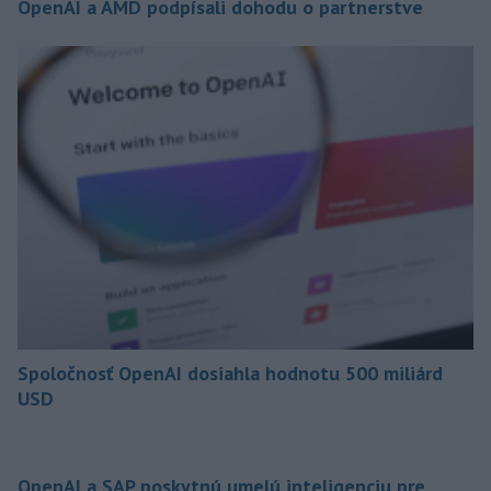
OpenAI a AMD podpísali dohodu o partnerstve
Spoločnosť OpenAI dosiahla hodnotu 500 miliárd
USD
OpenAI a SAP poskytnú umelú inteligenciu pre