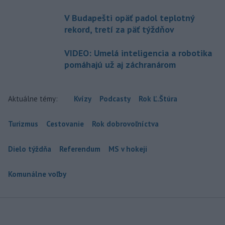
V Budapešti opäť padol teplotný
rekord, tretí za päť týždňov
VIDEO: Umelá inteligencia a robotika
pomáhajú už aj záchranárom
Aktuálne témy:
Kvízy
Podcasty
Rok Ľ.Štúra
Turizmus
Cestovanie
Rok dobrovoľníctva
Dielo týždňa
Referendum
MS v hokeji
Komunálne voľby