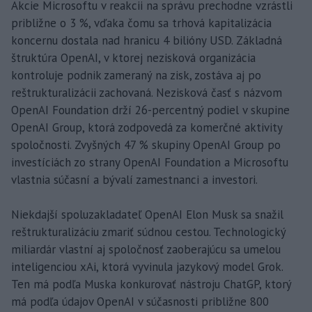
Akcie Microsoftu v reakcii na správu prechodne vzrástli
približne o 3 %, vďaka čomu sa trhová kapitalizácia
koncernu dostala nad hranicu 4 bilióny USD. Základná
štruktúra OpenAI, v ktorej nezisková organizácia
kontroluje podnik zameraný na zisk, zostáva aj po
reštrukturalizácii zachovaná. Nezisková časť s názvom
OpenAI Foundation drží 26-percentný podiel v skupine
OpenAI Group, ktorá zodpovedá za komerčné aktivity
spoločnosti. Zvyšných 47 % skupiny OpenAI Group po
investíciách zo strany OpenAI Foundation a Microsoftu
vlastnia súčasní a bývalí zamestnanci a investori.
Niekdajší spoluzakladateľ OpenAI Elon Musk sa snažil
reštrukturalizáciu zmariť súdnou cestou. Technologický
miliardár vlastní aj spoločnosť zaoberajúcu sa umelou
inteligenciou xAi, ktorá vyvinula jazykový model Grok.
Ten má podľa Muska konkurovať nástroju ChatGP, ktorý
má podľa údajov OpenAI v súčasnosti približne 800