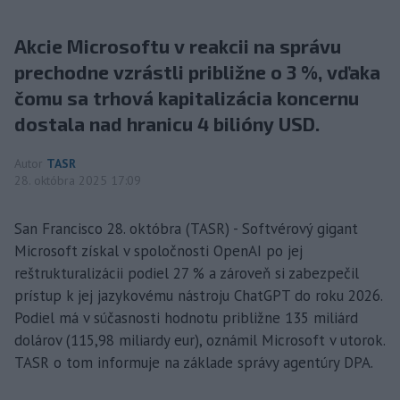
Akcie Microsoftu v reakcii na správu
prechodne vzrástli približne o 3 %, vďaka
čomu sa trhová kapitalizácia koncernu
dostala nad hranicu 4 bilióny USD.
Autor
TASR
28. októbra 2025 17:09
San Francisco 28. októbra (TASR) - Softvérový gigant
Microsoft získal v spoločnosti OpenAI po jej
reštrukturalizácii podiel 27 % a zároveň si zabezpečil
prístup k jej jazykovému nástroju ChatGPT do roku 2026.
Podiel má v súčasnosti hodnotu približne 135 miliárd
dolárov (115,98 miliardy eur), oznámil Microsoft v utorok.
TASR o tom informuje na základe správy agentúry DPA.