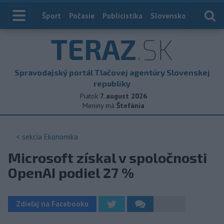
Index
Šport
Počasie
Publicistika
Slovensko
Zahranič
TERAZ
.SK
Spravodajský portál Tlačovej agentúry Slovenskej
republiky
Piatok
7. august 2026
Meniny má
Štefánia
< sekcia
Ekonomika
Microsoft získal v spoločnosti
OpenAI podiel 27 %
Zdieľaj na Facebooku