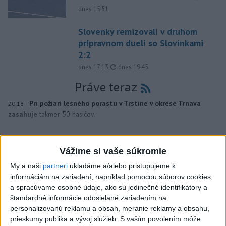
dnes 15:51
Slovenky remizovali v druhom
prípravnom dueli so Slovinkami
2:2
aktualizované
dnes 17:13
,
dnes 19:45
Práve teraz
-
Pri požiari lesného porastu v Trstíne v okrese Trnava
20:18
zasahuje
takmer 50 hasičov.
Viac
Videá a prenosy TASR TV
Vážime si vaše súkromie
My a naši
partneri
ukladáme a/alebo pristupujeme k
Deväť Slovákov zabojuje na ME v Paríži
informáciám na zariadení, napríklad pomocou súborov cookies,
o čo najlepšie výsledky
a spracúvame osobné údaje, ako sú jedinečné identifikátory a
štandardné informácie odosielané zariadením na
personalizovanú reklamu a obsah, meranie reklamy a obsahu,
Viac
prieskumy publika a vývoj služieb.
S vaším povolením môže
Najčítanejšie