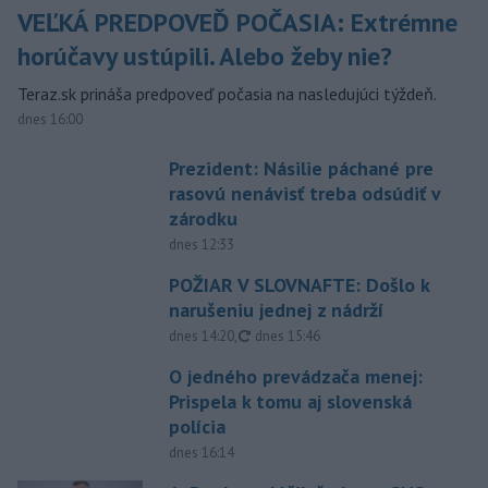
VEĽKÁ PREDPOVEĎ POČASIA: Extrémne
horúčavy ustúpili. Alebo žeby nie?
Teraz.sk prináša predpoveď počasia na nasledujúci týždeň.
dnes 16:00
Prezident: Násilie páchané pre
rasovú nenávisť treba odsúdiť v
zárodku
dnes 12:33
POŽIAR V SLOVNAFTE: Došlo k
narušeniu jednej z nádrží
aktualizované
dnes 14:20
,
dnes 15:46
O jedného prevádzača menej:
Prispela k tomu aj slovenská
polícia
dnes 16:14