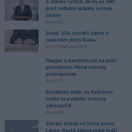
A. Danko vylúčil, že by sa SNS
pred voľbami spájala, avizuje
zmeny
dnes 18:51
Senát USA schválil zákon o
sankciách proti Rusku
aktualizované
dnes 19:50
,
dnes 20:20
Magyar o kandidátoch na post
prezidenta: Mená nebudú
prekvapením
dnes 17:31
Románsky palác na Spišskom
hrade sa podarilo staticky
zabezpečiť
dnes 18:00
Slováci získali vo Vichy bronz,
Lacko: Rastú talentovaní hráči