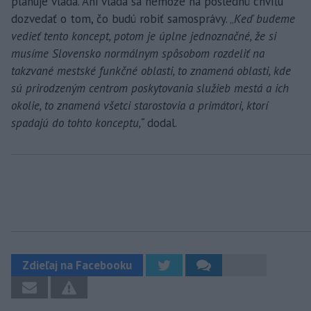
plánuje vláda. Ani vláda sa nemôže na poslednú chvíľu
dozvedať o tom, čo budú robiť samosprávy. „
Keď budeme
vedieť tento koncept, potom je úplne jednoznačné, že si
musíme Slovensko normálnym spôsobom rozdeliť na
takzvané mestské funkčné oblasti, to znamená oblasti, kde
sú prirodzeným centrom poskytovania služieb mestá a ich
okolie, to znamená všetci starostovia a primátori, ktorí
spadajú do tohto konceptu,“
dodal.
Zdieľaj na Facebooku