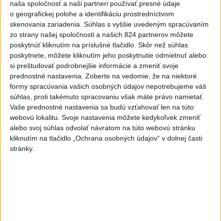
Hormuzský prieliv
naša spoločnosť a naši partneri používať presné údaje
o geografickej polohe a identifikáciu prostredníctvom
dnes 7:15
skenovania zariadenia. Súhlas s vyššie uvedeným spracúvaním
Turecko očakáva, že k dohode o
zo strany našej spoločnosti a našich 824 partnerov môžete
spoločnej obrane sa pripojí aj
poskytnúť kliknutím na príslušné tlačidlo. Skôr než súhlas
poskytnete, môžete kliknutím jeho poskytnutie odmietnuť alebo
Egypt
si preštudovať podrobnejšie informácie a zmeniť svoje
dnes 7:06
prednostné nastavenia.
Zoberte na vedomie, že na niektoré
Ľubomíra je kolegiálna
formy spracúvania vašich osobných údajov nepotrebujeme váš
súhlas, proti takémuto spracovaniu však máte právo namietať.
dnes 6:45
Vaše prednostné nastavenia sa budú vzťahovať len na túto
webovú lokalitu. Svoje nastavenia môžete kedykoľvek zmeniť
alebo svoj súhlas odvolať návratom na túto webovú stránku
FIFA odsúdila kontroverzné
kliknutím na tlačidlo „Ochrana osobných údajov“ v dolnej časti
informácie ohľadom prezidenta
stránky.
Infantina
dnes 7:10
Práve teraz
-
Pri výbuchu jadrovej bomby v japonskom meste Nagasaki
08:19
9. augusta 1945
zomrelo bezprostredne približne 39.000 ľudí, do