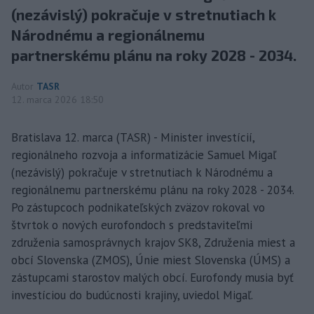
(nezávislý) pokračuje v stretnutiach k
Národnému a regionálnemu
partnerskému plánu na roky 2028 - 2034.
Autor
TASR
12. marca 2026 18:50
Bratislava 12. marca (TASR) - Minister investícií,
regionálneho rozvoja a informatizácie Samuel Migaľ
(nezávislý) pokračuje v stretnutiach k Národnému a
regionálnemu partnerskému plánu na roky 2028 - 2034.
Po zástupcoch podnikateľských zväzov rokoval vo
štvrtok o nových eurofondoch s predstaviteľmi
združenia samosprávnych krajov SK8, Združenia miest a
obcí Slovenska (ZMOS), Únie miest Slovenska (ÚMS) a
zástupcami starostov malých obcí. Eurofondy musia byť
investíciou do budúcnosti krajiny, uviedol Migaľ.