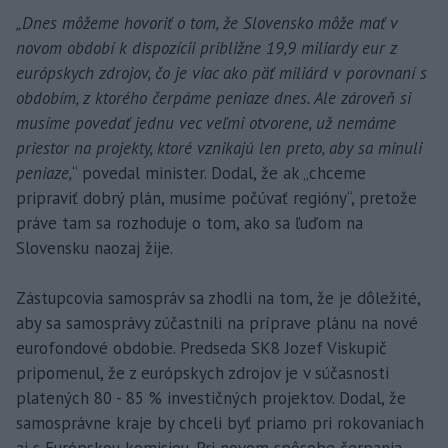
„Dnes môžeme hovoriť o tom, že Slovensko môže mať v
novom období k dispozícii približne 19,9 miliardy eur z
európskych zdrojov, čo je viac ako päť miliárd v porovnaní s
obdobím, z ktorého čerpáme peniaze dnes. Ale zároveň si
musíme povedať jednu vec veľmi otvorene, už nemáme
priestor na projekty, ktoré vznikajú len preto, aby sa minuli
peniaze,
“ povedal minister. Dodal, že ak „chceme
pripraviť dobrý plán, musíme počúvať regióny“, pretože
práve tam sa rozhoduje o tom, ako sa ľuďom na
Slovensku naozaj žije.
Zástupcovia samospráv sa zhodli na tom, že je dôležité,
aby sa samosprávy zúčastnili na príprave plánu na nové
eurofondové obdobie. Predseda SK8 Jozef Viskupič
pripomenul, že z európskych zdrojov je v súčasnosti
platených 80 - 85 % investičných projektov. Dodal, že
samosprávne kraje by chceli byť priamo pri rokovaniach
aj s Európskou komisiou. Pri novom spôsobe čerpania