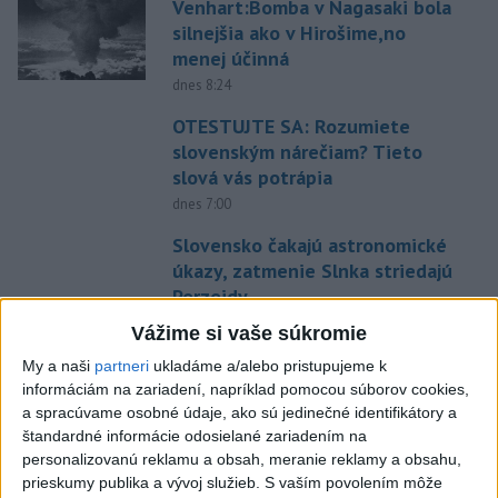
Venhart:Bomba v Nagasaki bola
silnejšia ako v Hirošime,no
menej účinná
dnes 8:24
OTESTUJTE SA: Rozumiete
slovenským nárečiam? Tieto
slová vás potrápia
dnes 7:00
Slovensko čakajú astronomické
úkazy, zatmenie Slnka striedajú
Perzeidy
dnes 7:36
Vážime si vaše súkromie
Rakovina Joea Bidena sa
My a naši
partneri
ukladáme a/alebo pristupujeme k
zhoršila, tvrdí syn
informáciám na zariadení, napríklad pomocou súborov cookies,
a spracúvame osobné údaje, ako sú jedinečné identifikátory a
dnes 7:19
štandardné informácie odosielané zariadením na
Irán stanovil nové podmienky
personalizovanú reklamu a obsah, meranie reklamy a obsahu,
na obnovenie plavby cez
prieskumy publika a vývoj služieb.
S vaším povolením môže