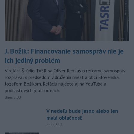
J. Božik: Financovanie samospráv nie je
ich jediný problém
V relácii Štúdio TASR sa Oliver Remiaš o reforme samospráv
rozprával s predsedom Združenia miest a obcí Slovenska
Jozefom Božikom. Reláciu nájdete aj na YouTube a
podcastových platformách.
dnes 7:00
V nedeľu bude jasno alebo len
malá oblačnosť
dnes 6:14