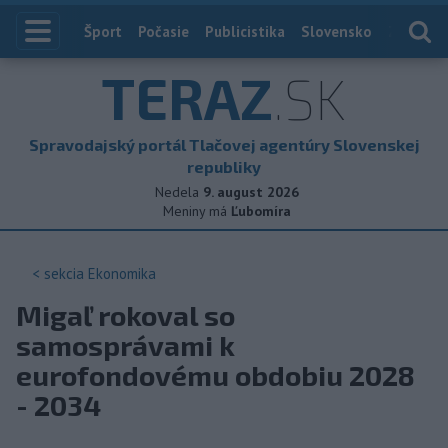
Index
Šport
Počasie
Publicistika
Slovensko
Zahranič
TERAZ
.SK
Spravodajský portál Tlačovej agentúry Slovenskej
republiky
Nedela
9. august 2026
Meniny má
Ľubomíra
< sekcia
Ekonomika
Migaľ rokoval so
samosprávami k
eurofondovému obdobiu 2028
- 2034