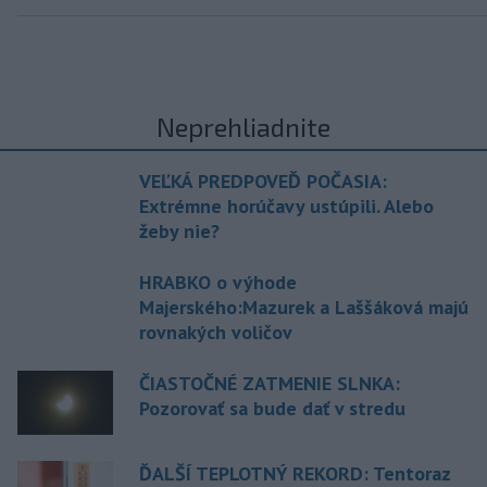
Neprehliadnite
VEĽKÁ PREDPOVEĎ POČASIA:
Extrémne horúčavy ustúpili. Alebo
žeby nie?
HRABKO o výhode
Majerského:Mazurek a Laššáková majú
rovnakých voličov
ČIASTOČNÉ ZATMENIE SLNKA:
Pozorovať sa bude dať v stredu
ĎALŠÍ TEPLOTNÝ REKORD: Tentoraz