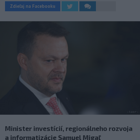
Zdieľaj na Facebooku
Minister investícií, regionálneho rozvoja
a informatizácie Samuel Migaľ