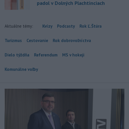
padol v Dolných Plachtinciach
Aktuálne témy:
Kvízy
Podcasty
Rok Ľ.Štúra
Turizmus
Cestovanie
Rok dobrovoľníctva
Dielo týždňa
Referendum
MS v hokeji
Komunálne voľby