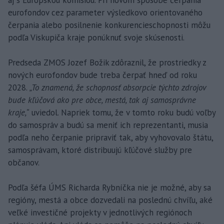
eurofondov cez parameter výsledkovo orientovaného
čerpania alebo posilnenie konkurencieschopnosti môžu
podľa Viskupiča kraje ponúknuť svoje skúsenosti.
Predseda ZMOS Jozef Božik zdôraznil, že prostriedky z
nových eurofondov bude treba čerpať hneď od roku
2028.
„To znamená, že schopnosť absorpcie týchto zdrojov
bude kľúčová ako pre obce, mestá, tak aj samosprávne
kraje,“
uviedol. Napriek tomu, že v tomto roku budú voľby
do samospráv a budú sa meniť ich reprezentanti, musia
podľa neho čerpanie pripraviť tak, aby vyhovovalo štátu,
samosprávam, ktoré distribuujú kľúčové služby pre
občanov.
Podľa šéfa ÚMS Richarda Rybníčka nie je možné, aby sa
regióny, mestá a obce dozvedali na poslednú chvíľu, aké
veľké investičné projekty v jednotlivých regiónoch