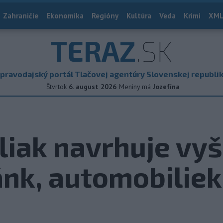
Zahraničie
Ekonomika
Regióny
Kultúra
Veda
Krimi
XML
TERAZ
.SK
pravodajský portál Tlačovej agentúry Slovenskej republi
Štvrtok
6. august 2026
Meniny má
Jozefína
liak navrhuje vyš
nk, automobiliek