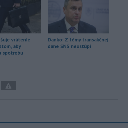
pšuje vrátenie
Danko: Z témy transakčnej
istom, aby
dane SNS neustúpi
a spotrebu