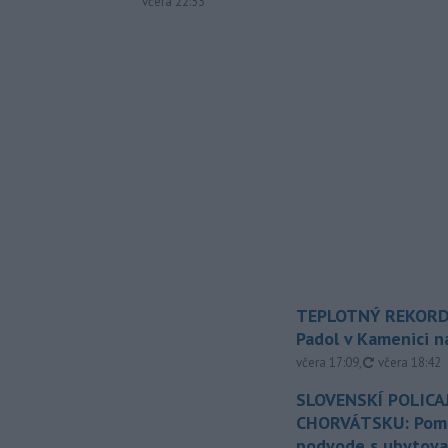
včera 22:53
TEPLOTNÝ REKORD
Padol v Kamenici 
aktualizovan
včera 17:09
,
včera 18:42
SLOVENSKÍ POLICAJ
CHORVÁTSKU: Pomáh
podvode s ubytov