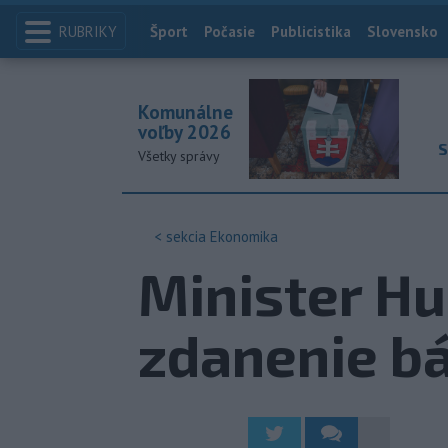
RUBRIKY
Index
Šport
Počasie
Publicistika
Slovensko
Komunálne
voľby 2026
S
Všetky správy
< sekcia
Ekonomika
Minister Hu
zdanenie bá