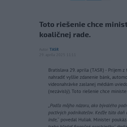
Toto riešenie chce minis
koaličnej rade.
Autor
TASR
29. apríla 2025 11:11
Bratislava 29. apríla (TASR) - Príjem
nahradiť vyššie zdanenie bánk, automo
videonahrávke zaslanej médiám uviedo
(nezávislý). Toto riešenie chce ministe
„Podľa môjho názoru, ako bývalého podn
poctivých podnikateľov. Keďže túto daň 
inde,
“ povedal Huliak. Minister poukáz
treba hľadať finančné prostriedky,
“ doda