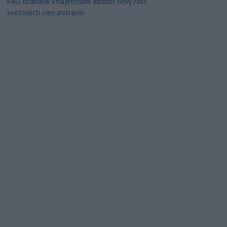
FAO očakáva v najbližšom období nový rast
svetových cien potravín