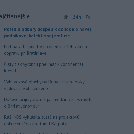
ajčítanejšie
6h
24h
7d
Pošta a odbory dospeli k dohode o novej
podnikovej kolektívnej zmluve
Prehriata lokomotíva obmedzila železničnú
dopravu pri Bratislave
Čistý zisk výrobcu pneumatík Continental
klesol
Vyhliadkové plavby na Dunaji sú pre nízky
vodný stav obmedzené
Daňové príjmy štátu v júli medziročne vzrástli
o 844 miliónov eur
Ráž: NDS vyhlásila súťaž na projektovú
dokumentáciu pre tunel Karpaty