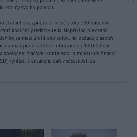
7
do krajiny svojho pôvodu.
 do štátneho rozpočtu priniesť okolo 700 miliónov
ektorí koaliční predstavitelia. Napríklad predseda
daň by sa mala zrušiť ako celok, no požaduje aspoň
tníci a malí podnikatelia s obratom do 100.000 eur.
na spoločnej tlačovej konferencii s ministrom financií
) vyhlásil transakčnú daň v súčasnosti za