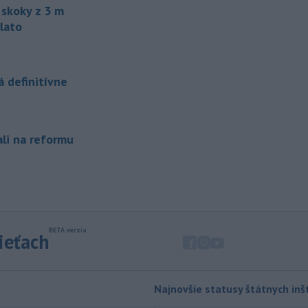
zvierat do Kolumbie priniesol Pablo
skoky z 3 m
Escobar.
lato
-
Švajčiarska lyžiarka Lara
19:16
Gutová-Behramiová sa rozhodla
ukončiť svoju kariéru.
 definitívne
-
Pri výbuchu nastraženej
18:52
výbušniny v moskovskej reštaurácii
Balzi
Rossi, ku ktorému došlo v sobotu
ali na reformu
1. augusta, zahynul údajne zať veliteľa
ruských vzdušných a kozmických síl
generála Alexandra Čajka.
-
Spojené štáty v stredu zrušili
18:34
sankcie uvalené na irackú leteckú
spoločnosť Fly Baghdad, ktorú
sieťach
predtým zaradili na sankčný zoznam
pre jej údajné väzby na iránske
Revolučné gardy (IRGC).
Najnovšie statusy štátnych inšt
-
Vo štvrtok (6. 8.) má byť na
18:06