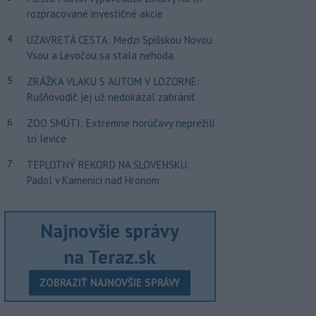
rozpracované investičné akcie
4
UZAVRETÁ CESTA: Medzi Spišskou Novou
Vsou a Levočou sa stala nehoda
5
ZRÁŽKA VLAKU S AUTOM V LOZORNE:
Rušňovodič jej už nedokázal zabrániť
6
ZOO SMÚTI: Extrémne horúčavy neprežili
tri levice
7
TEPLOTNÝ REKORD NA SLOVENSKU:
Padol v Kamenici nad Hronom
Najnovšie správy
na Teraz.sk
ZOBRAZIŤ NAJNOVŠIE SPRÁVY