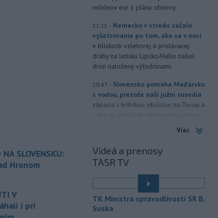
miliónov eur z plánu obnovy.
-
Nemecko v stredu začalo
21:25
vyšetrovanie po tom, ako sa v noci
v
blízkosti vzletovej a pristávacej
dráhy na letisku Lipsko/Halle našiel
dron naložený výbušninami.
-
Slovensko pomáha Maďarsku
20:47
s vodou, pretože naši južní susedia
zápasia s kritickou situáciou na Dunaji a
v hre je aj možné odstavenie jadrovej
elektrárne.
Viac
-
Litovská pohraničná stráž
20:17
Videá a prenosy
 NA SLOVENSKU:
objavila ďalší podzemný tunel,
TASR TV
ktorý mal
slúžiť na nelegálne
nad Hronom
prevádzanie migrantov z Bieloruska
é
na územie tohto členského štátu
TI V
Európskej únie.
TK Ministra spravodlivosti SR B.
ali i pri
Suska
-
Ruská dezinformačná
20:08
aním