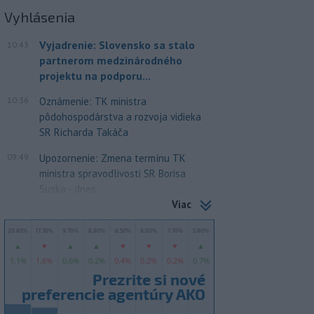
Vyhlásenia
Vyjadrenie: Slovensko sa stalo
10:43
partnerom medzinárodného
projektu na podporu...
10:36
Oznámenie: TK ministra
pôdohospodárstva a rozvoja vidieka
SR Richarda Takáča
09:49
Upozornenie: Zmena termínu TK
ministra spravodlivosti SR Borisa
Suska - dnes
Viac