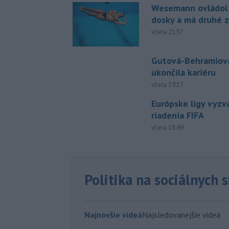
Wesemann ovládol 
dosky a má druhé z
včera 21:37
Gutová-Behramiová
ukončila kariéru
včera 19:17
Európske ligy vyzv
riadenia FIFA
včera 18:49
Politika na sociálnych 
Najnovšie videá
Najsledovanejšie videá