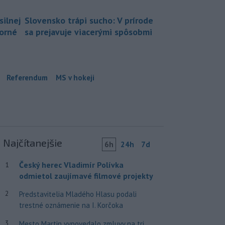
silnej
Slovensko trápi sucho: V prírode
borné
sa prejavuje viacerými spôsobmi
Referendum
MS v hokeji
Najčítanejšie
6h
24h
7d
Český herec Vladimír Polívka
1
odmietol zaujímavé filmové projekty
2
Predstavitelia Mladého Hlasu podali
trestné oznámenie na I. Korčoka
3
Mesto Martin vypovedalo zmluvy na tri