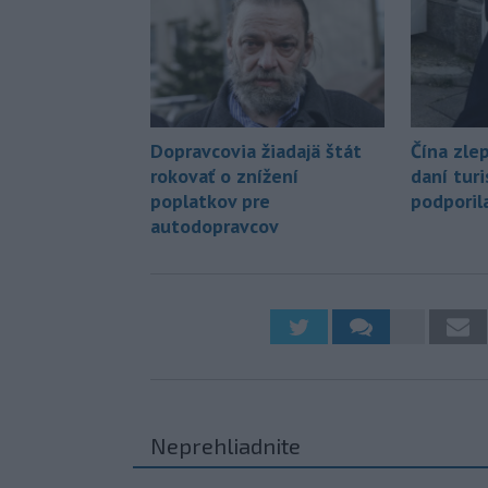
Dopravcovia žiadajä štát
Čína zle
rokovať o znížení
daní tur
poplatkov pre
podporil
autodopravcov
Neprehliadnite