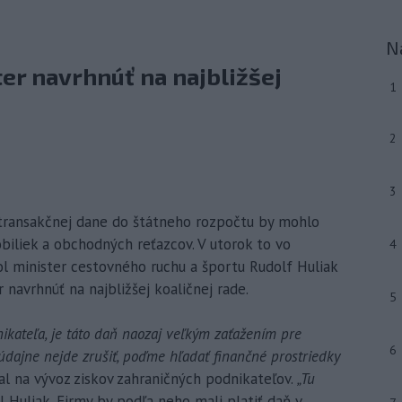
N
ter navrhnúť na najbližšej
1
2
3
 z transakčnej dane do štátneho rozpočtu by mohlo
biliek a obchodných reťazcov. V utorok to vo
4
l minister cestovného ruchu a športu Rudolf Huliak
r navrhnúť na najbližšej koaličnej rade.
5
ikateľa, je táto daň naozaj veľkým zaťažením pre
6
údajne nejde zrušiť, poďme hľadať finančné prostriedky
al na vývoz ziskov zahraničných podnikateľov.
„Tu
l Huliak. Firmy by podľa neho mali platiť daň v