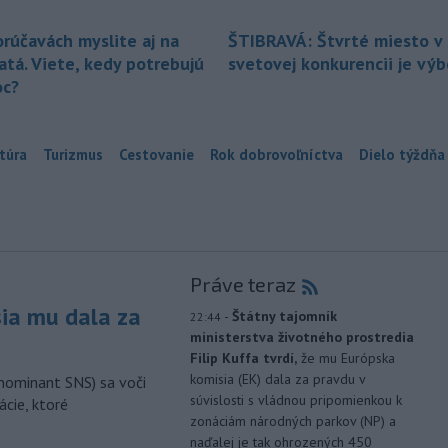
orúčavách myslite aj na
ŠTIBRAVÁ: Štvrté miesto v 
atá. Viete, kedy potrebujú
svetovej konkurencii je vý
c?
túra
Turizmus
Cestovanie
Rok dobrovoľníctva
Dielo týždňa
Práve teraz
sia mu dala za
-
Štátny tajomník
22:44
ministerstva životného prostredia
Filip Kuffa tvrdí,
že mu Európska
komisia (EK) dala za pravdu v
nominant SNS) sa voči
súvislosti s vládnou pripomienkou k
ácie, ktoré
zonáciám národných parkov (NP) a
naďalej je tak ohrozených 450