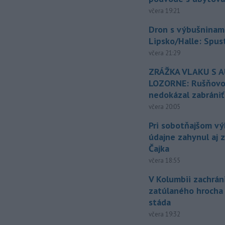
včera 19:21
Dron s výbušninami
Lipsko/Halle: Spus
včera 21:29
ZRÁŽKA VLAKU S 
LOZORNE: Rušňovod
nedokázal zabrániť
včera 20:05
Pri sobotňajšom v
údajne zahynul aj 
Čajka
včera 18:55
V Kolumbii zachrán
zatúlaného hrocha
stáda
včera 19:32