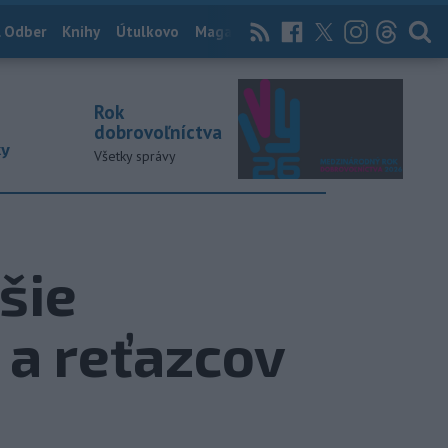
 Odber
Knihy
Útulkovo
Magazín
News Now
Archív
TASR
Rok
dobrovoľníctva
ky
Všetky správy
šie
 a reťazcov