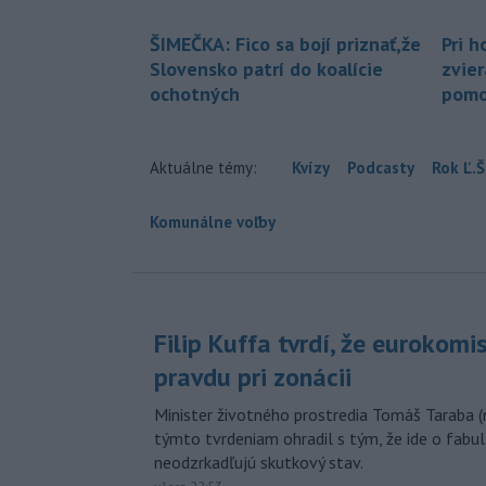
ŠIMEČKA: Fico sa bojí priznať,že
Pri h
Slovensko patrí do koalície
zvier
ochotných
pomo
Aktuálne témy:
Kvízy
Podcasty
Rok Ľ.Š
Komunálne voľby
Filip Kuffa tvrdí, že eurokomi
pravdu pri zonácii
Minister životného prostredia Tomáš Taraba (
týmto tvrdeniam ohradil s tým, že ide o fabul
neodzrkadľujú skutkový stav.