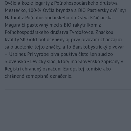
Ovčie a kozie jogurty z Poľnohospodárskeho družstva
Mestečko, 100-% Ovčia bryndza a BIO Pastiersky ovčí syr
Natural z Poľnohospodárskeho družstva Kľačianska
Magura či pastovaný med s BIO rakytníkom z
Poľnohospodárskeho družstva Tvrdošovce. Značkou
kvality SK Gold bol ocenený aj prvý pivovar uchádzajúci
sa o udelenie tejto značky, a to Banskobystrický pivovar
– Urpiner. Pri výrobe piva používa čisto len slad zo
Slovenska - Levický slad, ktorý má Slovensko zapísaný v
Registri chránený označení Európskej komisie ako
chránené zemepisné označenie.