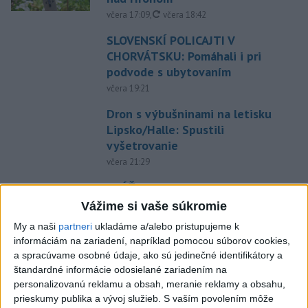
aktualizované
včera 17:09
,
včera 18:42
SLOVENSKÍ POLICAJTI V
CHORVÁTSKU: Pomáhali i pri
podvode s ubytovaním
včera 19:21
Dron s výbušninami na letisku
Lipsko/Halle: Spustili
vyšetrovanie
včera 21:29
ZRÁŽKA VLAKU S AUTOM V
LOZORNE: Rušňovodič jej už
Vážime si vaše súkromie
nedokázal zabrániť
My a naši
partneri
ukladáme a/alebo pristupujeme k
včera 20:05
informáciám na zariadení, napríklad pomocou súborov cookies,
a spracúvame osobné údaje, ako sú jedinečné identifikátory a
Pri sobotňajšom výbuchu v
štandardné informácie odosielané zariadením na
Moskve údajne zahynul aj zať
personalizovanú reklamu a obsah, meranie reklamy a obsahu,
generála Čajka
prieskumy publika a vývoj služieb.
S vaším povolením môže