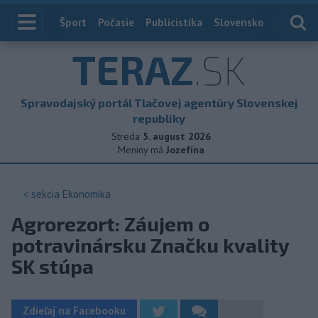
Index
Šport
Počasie
Publicistika
Slovensko
Zahranič
TERAZ
.SK
Spravodajský portál Tlačovej agentúry Slovenskej
republiky
Streda
5. august 2026
Meniny má
Jozefína
< sekcia
Ekonomika
Agrorezort: Záujem o
potravinársku Značku kvality
SK stúpa
Zdieľaj na Facebooku