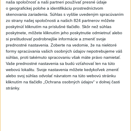
včera 18:55
naša spoločnosť a naši partneri používať presné údaje
o geografickej polohe a identifikáciu prostredníctvom
V Kolumbii zachránili mláďa
skenovania zariadenia. Súhlas s vyššie uvedeným spracúvaním
zatúlaného hrocha z
zo strany našej spoločnosti a našich 824 partnerov môžete
Escobarovho stáda
poskytnúť kliknutím na príslušné tlačidlo. Skôr než súhlas
včera 19:32
poskytnete, môžete kliknutím jeho poskytnutie odmietnuť alebo
si preštudovať podrobnejšie informácie a zmeniť svoje
Wesemann ovládol skoky z 3 m
prednostné nastavenia.
Zoberte na vedomie, že na niektoré
dosky a má druhé zlato
formy spracúvania vašich osobných údajov nepotrebujeme váš
včera 21:37
súhlas, proti takémuto spracovaniu však máte právo namietať.
Vaše prednostné nastavenia sa budú vzťahovať len na túto
Gutová-Behramiová definitívne
webovú lokalitu. Svoje nastavenia môžete kedykoľvek zmeniť
ukončila kariéru
alebo svoj súhlas odvolať návratom na túto webovú stránku
kliknutím na tlačidlo „Ochrana osobných údajov“ v dolnej časti
včera 19:17
stránky.
Európske ligy vyzvali na
reformu riadenia FIFA
včera 18:49
Práve teraz