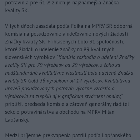
potravín a pre 61 % z nich je najznámejšia Značka
kvality SK.
V tých dňoch zasadala podľa Feika na MPRV SR odborná
komisia na posudzovanie a udeľovanie nových žiadostí
Značky kvality SK. Prihlásených bolo 31 spoločností,
ktoré žiadali o udelenie značky na 89 kvalitných
slovenských výrobkov. "
Komisia rozhodla o udelení Značky
kvality SK pre 79 výrobkov od 29 výrobcov, z čoho za
nadštandardné kvalitatívne vlastnosti bola udelená Značka
kvality SK Gold 36 výrobkom od 14 výrobcov. Kvalitatívna
úroveň posudzovaných potravín výrazne vzrástla a
výrobcovia sa zlepšili aj v grafickom stvárnení obalov,"
priblížil predseda komisie a zároveň generálny riaditeľ
sekcie potravinárstva a obchodu na MPRV Milan
Lapšanský.
Medzi príjemné prekvapenia patrili podľa Lapšanského