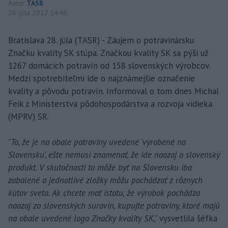
Autor
TASR
28. júla 2017 14:46
Bratislava 28. júla (TASR) - Záujem o potravinársku
Značku kvality SK stúpa. Značkou kvality SK sa pýši už
1267 domácich potravín od 158 slovenských výrobcov.
Medzi spotrebiteľmi ide o najznámejšie označenie
kvality a pôvodu potravín. Informoval o tom dnes Michal
Feik z Ministerstva pôdohospodárstva a rozvoja vidieka
(MPRV) SR.
"To, že je na obale potraviny uvedené 'vyrobené na
Slovensku', ešte nemusí znamenať, že ide naozaj o slovenský
produkt. V skutočnosti to môže byť na Slovensku iba
zabalené a jednotlivé zložky môžu pochádzať z rôznych
kútov sveta. Ak chcete mať istotu, že výrobok pochádza
naozaj zo slovenských surovín, kupujte potraviny, ktoré majú
na obale uvedené logo Značky kvality SK,"
vysvetlila šéfka