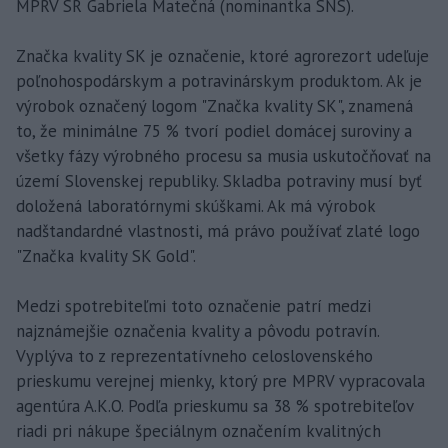
MPRV SR Gabriela Matečná (nominantka SNS).
Značka kvality SK je označenie, ktoré agrorezort udeľuje
poľnohospodárskym a potravinárskym produktom. Ak je
výrobok označený logom "Značka kvality SK", znamená
to, že minimálne 75 % tvorí podiel domácej suroviny a
všetky fázy výrobného procesu sa musia uskutočňovať na
území Slovenskej republiky. Skladba potraviny musí byť
doložená laboratórnymi skúškami. Ak má výrobok
nadštandardné vlastnosti, má právo používať zlaté logo
"Značka kvality SK Gold".
Medzi spotrebiteľmi toto označenie patrí medzi
najznámejšie označenia kvality a pôvodu potravín.
Vyplýva to z reprezentatívneho celoslovenského
prieskumu verejnej mienky, ktorý pre MPRV vypracovala
agentúra A.K.O. Podľa prieskumu sa 38 % spotrebiteľov
riadi pri nákupe špeciálnym označením kvalitných